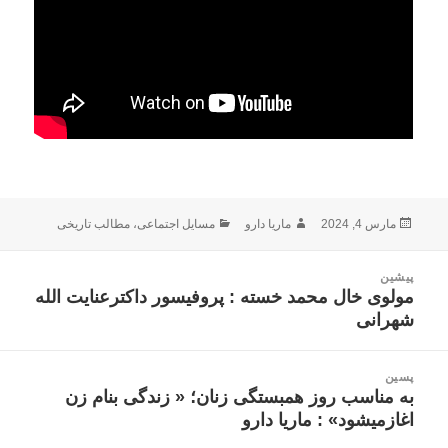
ارسال
نویسنده
دسته‌ها
مارس 4, 2024
ماریا دارو
مسایل اجتماعی
،
مطالب تاریخی
شده
در
اهبری
پیشین
وشته
مولوی خال محمد خسته : پروفیسور داکترعنایت الله
نوشته
شهرانی
قبلی:
پسین
به مناسب روز همبستگی زنان؛ « زندگی بنام زن
نوشته
اغازمیشود» : ماریا دارو
بعدی: