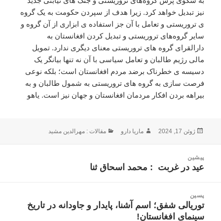
به سکوی پرش گروه‌های تروریستی و جنگ های نیابتی جدید
نیز تبدیل خواهد کرد. زیرا هدف از سپردن حکومت به یک گروه
ی تروریستی و تعامل با آن جز استفاده ی ابزاری از آن گروه‌ و
سایر گروه‌های تروریستی و تبدیل کردن افغانستان به
دارالقرای گروه های تروریستی معنای دیگری ندارد. تمویل
مالی رژیم طالبان و تعامل سیاسی با آن نه تنها بیانگر یک
دسیسه ی خطرناک برضد مردم افغانستان است؛ بلکه نوعی
فرصت سازی به گروه های تروریستی به شمول طالبان و به
بیراهه بردن افکار مردمان افغانستان و جهان نیز است. یاهو
ارسال
نویسنده
دسته‌ها
ژوئن 17, 2024
ماریا دارو
مقالات : مهرالدین مشید
شده
در
اهبری
پیشین
وشته
عید در غربت : محمد اسحاق ثنا
نوشته
قبلی:
پسین
توریالی شفق؛ اسم آشنا، پایدار و جاودانه در تاریخ
نوشته
سینمای افغانستان!
بعدی: