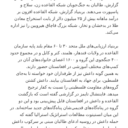
گزارش، طالبان به جنگ‌جویان شبکه القاعده زن، سلاح و
پاسپورت می‌دهند. بربنیاد گزارش، شبکه القاعده افزون بر
درآمد ماهانه بیش از ۲۵ میلیون دالر از بابت استخراج معادن
طلا در بدخشان و تخار، شبکه بزرگ قاچاق هیرویین را نیز اداره
می‌کند.
بربنیاد ارزیابی‌های ملل متحد ۳۰ تا ۶۰ مقام بلند پایه سازمان
القاعده در ولایات قندهار، هلمند، کنر و کابل و در مجموع حدود
۴۰۰ جنگجوی این گروه و ۱۶۰۰ اعضای خانواده‌های آنان در
کمپ‌های مختلف آموزشی در افغانستان حضور دارند.
به همین گونه داعش نیز از طرفداران خود خواسته تا به‌جای
فلسطین، برای جهاد به افغانستان بیایند. داعش کشتن
گروه‌های مقاومت فلسطینی را نسبت به کفار ترجیح
میدهد. فایننشال تایمز در گزارشی گفته است که بازگشت
القاعده و داعش در افغانستان قابل پیش‌بینی بود و این دو
گروه در پناه‌گاه‌های قدیمی‌شان پناه‌گاه‌های جدید ساخته‌اند. در
این میان انستیتوت مطالعات استراتژیک استرالیا گفته که
حمله داعش در روسیه ادعای طالبان مبنی بر سرکوب داعش