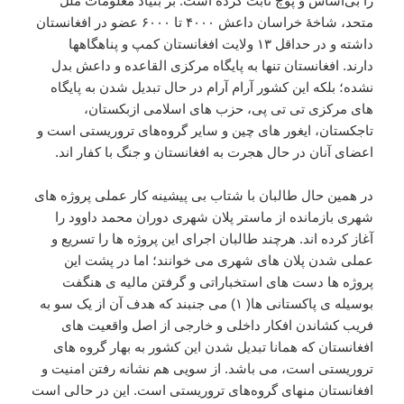
را بی‌اساس و پوچ ثابت کرده است. بر بنیاد معلومات ملل
متحد، شاخهٔ خراسان داعش ۴۰۰۰ تا ۶۰۰۰ عضو در افغانستان
داشته و در حداقل ۱۳ ولایت افغانستان کمپ‌ و پناهگاهها
دارند. افغانستان تنها به پایگاه مرکزی القاعده و داعش بدل
نشده؛ بلکه این کشور آرام آرام در حال تبدیل شدن به پایگاه
های مرکزی تی تی پی، حزب های اسلامی ازبکستان،
تاجکستان، ایغور های چین و سایر گروه‌های تروریستی است و
اعضای آنان در حال هجرت به افغانستان و جنگ با کفار اند.
در همین حال طالبان با شتاب بی پیشینه کار عملی پروژه های
شهری بازمانده از ماستر پلان شهری دوران محمد داوود را
آغاز کرده اند. هرچند طالبان اجرای این پروژه ها را تسریع و
عملی شدن پلان های شهری می خوانند؛ اما در پشت این
پروژه ها دست های استخباراتی و گرفتن مالیه ی هنگفت
بوسیله ی پاکستانی ها( ۱) می جنبند که هدف آن از یک سو به
فریب کشاندن افکار داخلی و خارجی از اصل واقعیت های
افغانستان که همانا تبدیل شدن این کشور به بهار گروه های
تروریستی است، می باشد. از سویی هم نشانه رفتن امنیت و
افغانستان منهای گروه‌های تروریستی است. این در حالی است