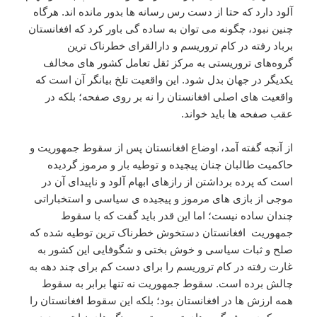
آلود دارد که حتا از دست رس رسانه ها بدور مانده اند. هرگاه
چنین نبود، چگونه می توان به ساده گی باور کرد که افغانستان
برباد رفته در کام تروریسم و دارالقرای خطرناک ترین
گروه‌های تروریستی به مرکز ثقل تعامل کشور های مخالف
یکدیگر در جهان بدل شود. این واقعیت تلخ بیانگر آن است که
واقعیت های اصلی افغانستان را نه بر روی صفحه؛ بلکه در
عقب صفحه ها باید خواند.
از آنچه گفته آمد، اوضاع افغانستان پس از سقوط جمهوریت و
حاکمیت طالبان چنان پیچیده و توطیه بار و مرموز گردیده
است که پرده برداشتن از رازهای ابهام آلود و ناپیدای آن در
موجی از بازی های مرموز و پیجیده ی سیاسی و استخباراتی
چندان ساده نیست؛ اما این قدر باید گفت که با سقوط
جمهوریت افغانستان دستخوش خطرناک ترین توطیه شده که
صلح و ثبات سیاسی و خوش بختی و شگوفایی این کشور به
غارت رفته در کام تروریسم را برای دست کم برای چند دهه به
چالش برده است. سقوط جمهوریت نه تنها برابر به سقوط
همه ارزش ها در افغانستان بود؛ بلکه این سقوط افغانستان را