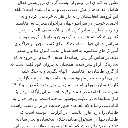
کشور به لانه ی امن بیش از بیست گروه‌ی تروریستی فعال
شامل القاعده، داعش، تی تی پی و … بدل شده است؛ بلکه
این گروه‌ها افغانستان را به دارالقرای خود بدل کرده و به
اعضای خویش در سراسر جهان فراخوان هجرت به افغانستان
و نبرد با کفار را صادر کرده اند. چنانکه سیف العدل، رهبر
کنونی شبکه القاعده، از جنگ‌جویان و حامیان گروه خود در
سراسر جهان خواسته است که برای کسب تجربه و فراگیری
آموزش‌های نظامی، به افغانستان تحت کنترل طالبان سفر
کنند. براساس گزارش رسانه‌ها، سیف الاسلام در جزوه‌ای که
به‌تازه‌گی از او نشر شده، همچنان به پیروان خود گفته است که
از گروه طالبان در افغانستان الهام بگیرند و به جنگ علیه
غربی‌ها و حمله بر صهیونیست‌ها ادامه دهند. بربنیاد گزارش
کارشناسان شورای امنیت سازمان ملل متحد که در دلو ۱۴۰۲
نشر شد، القاعده در هشت ولایت افغانستان پایگاه دارد و یک
انبار تسلیحات در ولایت پنجشیر ساخته است. این فراخوان به
اثبات می رساند که القاعده هنوز حیثیت فراتر از دست راست
طالبان را دارد. فارن پالیسی در گزارشی نوسته است که
طالبان تنها از استخراج معادن طلای بدخشان و تخار سالانه
۱۹۴ میلیون دالر به شبکه القاعده سهم داده‌اند. براساس این