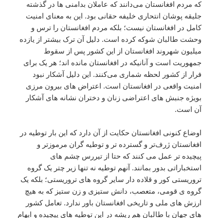
که‌ مردم افغانستان می‌دانند که عاملان بدامنی ها در گذشته
جلیقه پوشان انتحاری خلیفه حقانی بود. این به معنای امنیت
کامل در افغانستان نیست؛ بلکه مردم افغانستان را ترس و
وحشت طالبان شوکه کرده است. دلیل آن ترک بیشتر از یازده
میلیون شهروند افغانستان از این کشور پس از سقوط
جمهوریت است و آنانیکه در افغانستان مانده اند؛ هر یک برای
فرار از کشور لحظه شماری می‌کنند. این دلیل آشکار نبود
امنیت واقعی در افغانستان است. اعتراض های بیرون مرزی
بویژه جنبش های اعتراضی زنان و دختران نشانه های آشکار
آن است.
اوضاع کنونی افغانستان حکایت از آن دارد که این بار توطیه در
افغانستان ژرف‌تر و گسترده تر و توطیه گران مرموزتر و
پیچیده تر عمل می کنند که حتا از تیررس چشم های
استخباراتی بدور بمانند. آنهم توطیه نه تنها زیر چتر یک گروه
تروریستی کور و قلاده دار سایر گروه های تروریستی؛ بلکه یک
گروه ی قومی، متعصب، دانش ستیزی و زن ستیز که به هیچ
ارزش های ملی و تاریخی افغانستان باور ندارد. تعامل کشور
های جهان با طالبان هم ریشه در این توطیه های پیچیده و ابهام