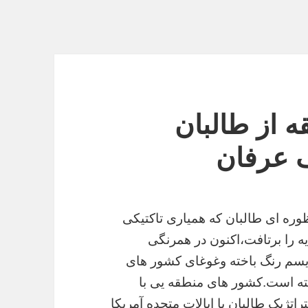
 از طالبان
ف عرفان
وره ای طالبان که همیاری تاکتیکی
 را برتافت،اکنون در همرنگی
یسم رنگ باخته
وغوغای کشور های
خته است.کشور های منطقه یی با
تراتژیک طالبان با ایالات متحده آمریکا