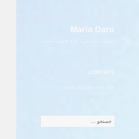
Maria Daro
در سـایـت مـاریـا دارو خـوش آمـدیـد
CONTACT
maria.daro@gmail.com
جستجو
برای: