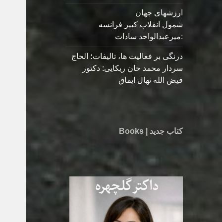
ارزشهای جهان
شمول انقلاب کبیر فرانسه
:میرعبدالواحد سادات
درنگی بر فعالیت ها، تالیفات؛ الحاج
سردار محمد خان ریکایی: دکتور
فیض الله نهال ایماق
کتاب جدید | Books