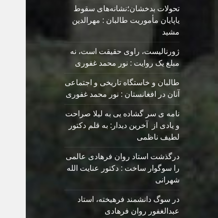
تحولات بدخشان؛نشانه‌های سقوط
یاپایان مأموریت طالبان : مهرالدین
مشید
ژورنالیست، راوی حقیقت است، نه
مبلغ یک روایت : نور محمد غفوری
طالبان و خاستگاه تاریخی و اجتماعی
آنان در افغانستان : نور محمد غفوری
نامه ی سر گشاده يی به ليلا صراحت
و یادی از آخرین دیدار: به قلم دکتور
لطیف ناظمی
درگذشت استاد روان فرهادی عالمی
را سوگوار ساخت : دکتور عنایت الله
شهرانی
در سوگ دانشمند فرهیخته، استاد
عبدالغفور روان فرهادی