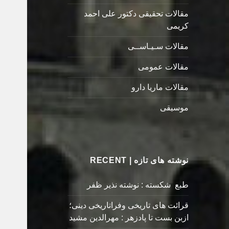
مقالات تحقیقی دکتور علی احمد
کریمی
مقالات سـیـاســی
مقالات عمومی
مقالات ماریا دارو
موسیقی
نوشته های تازه | RECENT
طبع شکسته : نوشته نذیر ظفر
قرائت های تاریخی وفراتاریخی دینی؛
ازبن بست تا پادزهر : مهرالدین مشید