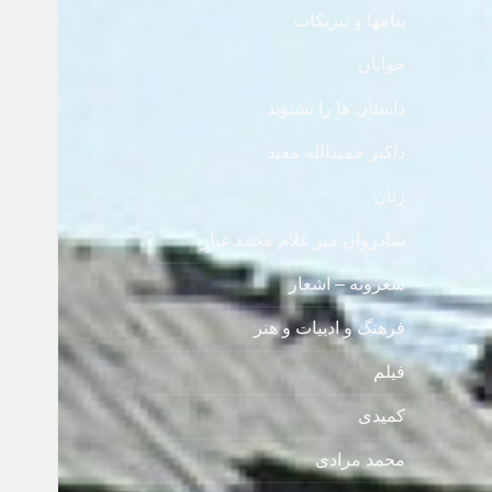
پیامها و تبریکات
جوانان
داستان ها را بشنوید
داکتر حمیدالله مفید
زنان
شادروان میر غلام محمد غبار
شعرونه – اشعار
فرهنگ و ادبیات و هنر
فیلم
کمیدی
محمد مرادی