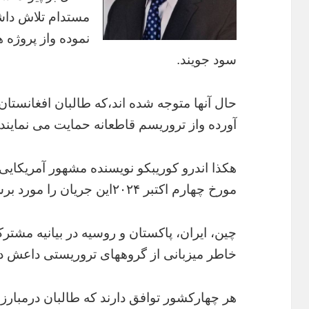
مستدام تلاش داشتن
نموده واز پروژه 
سود جویند.
حال آنها متوجه شده اند،که طالبان افغانستان
آورده واز تروریسم قاطعانه حمایت می نمایند.
هکذا اندرو کوریبکو نویسنده مشهور آمریکایی
مورخ چهارم اکتبر ۲۰۲۴این جریان را مورد برسی قرار داده خاطر نشان می سازد:
چین، ایران، پاکستان و روسیه در بیانیه مشترک
خاطر میزبانی از گروههای تروریستی داعش در 
هر چهارکشور توافق دارند که طالبان درمبارزه