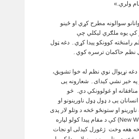
ام ولري.»
وانانو سوالونه مطرح کړي او ځینو
لړ کې یوه ملګري لیکلي چې
 رامنځته کوونکو پیدا کړي۔ دغه ټول
ال نظم حاکمان ترسره کوي۔
 دغه نړیوال نوي نظم له خوا تشویق،
و په خیر نشي کیدای۔ شعارونه یی
نافقانه او غولوونکي دي. څو
نسانان یی د ډول ډول ناورینونو او
ورینو او ستونځو څخه د وتلو لار پدی
کی نه ده چی په دغه نړیوال نظم (New World Order) کې د مقام پیدا کولو لپاره
څخه هغه وخت ژغورل کیدلی او نجات
څخه د و تلو یوه سمه لار پیدا کړو او