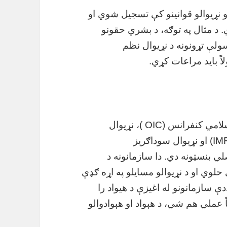
او نړیوالو قوانینو کې تسجیل شوي او
د مثال په توګه، د بشري حقونو
سولې تړونونه د نړیوال نظم
اً باید مراعات کړي.
نړیوال سازمانونه لکه ملګري ملتونه (UN)، اسلامي کنفرانس (OIC )، نړیوال
بانک (World Bank)، د پیسو نړیوال صندوق (IMF) او نړیوال سوداګریز
نظم اصلي بنسټونه دي. دا سازمانونه د
لوي او د نړیوالو مسایلو په اړه ګډې
ې سازمانونو له اغیزې د هیواد را
عملي هم شي، د هېواد او هېوادوالو