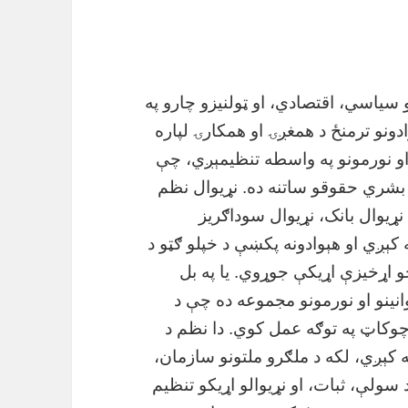
 د نړیوالو اړیکو او سیاسي، اقتصادي، او ټولنیزو چارو په
نو ترمنځ د همغږۍ او همکارۍ لپاره
او نورمونو په واسطه تنظیمېږي، چې
 بشري حقوقو ساتنه ده. نړیوال نظم
 نړیوال بانک، نړیوال سوداګریز
 رامنځته کېږي او هېوادونه پکښې د خپلو ګټو د
و اړخیزې اړیکې جوړوي. یا په بل
نینو او نورمونو مجموعه ده چې د
ه چوکاټ په توګه عمل کوي. دا نظم د
ته کېږي، لکه د ملګرو ملتونو سازمان،
 سولې، ثبات، او نړیوالو اړیکو تنظیم