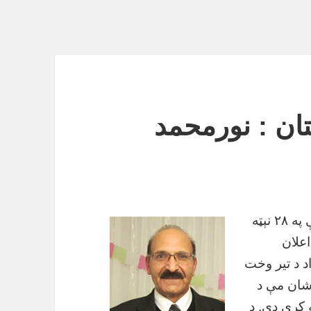
تان : نورمحمد
ما پخپله هغه بیانیه کې چې د سپتمبر د میاشتې په ۲۸ نېټه
اعلان
د د تیر وخت
 شان مې د
 کړي دي. د