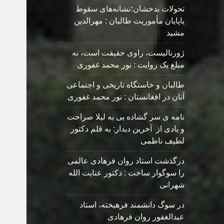
تحولات بدخشان؛نشانه‌های سقوط
یاپایان مأموریت طالبان : مهرالدین
مشید
ژورنالیست، راوی حقیقت است، نه
مبلغ یک روایت : نور محمد غفوری
طالبان و خاستگاه تاریخی و اجتماعی
آنان در افغانستان : نور محمد غفوری
نامه ی سر گشاده يی به ليلا صراحت
و یادی از آخرین دیدار: به قلم دکتور
لطیف ناظمی
درگذشت استاد روان فرهادی عالمی
را سوگوار ساخت : دکتور عنایت الله
شهرانی
در سوگ دانشمند فرهیخته، استاد
عبدالغفور روان فرهادی