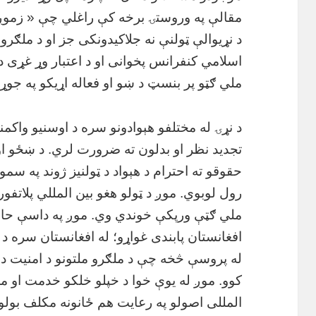
مقالې په وروستۍ برخه کې راغلي چې « زموږ 
د نړیوالې ټولنې نه جلاکیدونکی جز او د ملګرو 
اسلامي کنفرانس پخوانی او د اعتبار وړ غړی دی
ملي ګټو پر بنسټ د ښو او فعاله اړیکو په جوړو
د نړۍ له مختلفو هېوادونو سره د اوسنیو واکمن
تجدید نظر او بدلون ته ضرورت لري. د ښځو او 
حقوقو ته احترام د هېواد د ټولنیز ژوند په سم
رول لوبوي. موږ د ټولو هغو بین المللي پلاتفو
ملي ګټې ورپکې خوندي وي. موږ په داسې حال 
افغانستان پابندی غواړو؛ له افغانستان سره د ن
له پروسې څخه چې د ملګرو ملتونو د امنیت د ش
کوو. موږ له یوې خوا د خپلو خلکو خدمت او ملی
المللی اصولو په رعایت هم ځانونه مکلف بولو ا