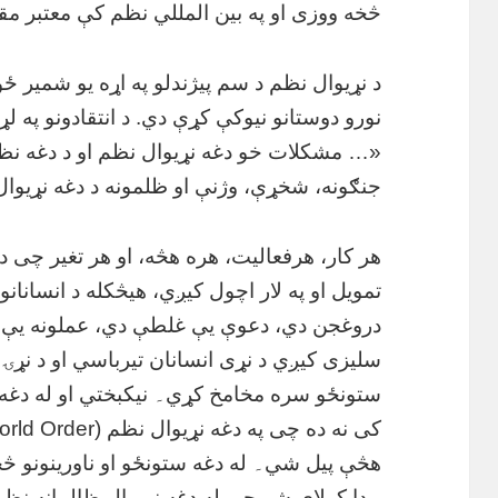
څخه ووزی او په بین المللي نظم کې معتبر مق
د نړیوال نظم د سم پیژندلو په اړه یو شمیر ځ
نورو دوستانو نیوکې کړې دي. د انتقادونو په 
«… مشکلات خو دغه نړیوال نظم او د دغه نظم
جنګونه، شخړې، وژنې او ظلمونه د دغه نړیو
هر کار، هرفعالیت، هره هڅه، او هر تغیر چی د
تمویل او په لار اچول کیږي، هیڅکله د انسانان
دروغجن دي، دعوې یې غلطې دي، عملونه یې م
سلیزی کیږي د نړی انسانان تیرباسي او د نړۍ ا
ستونځو سره مخامخ کړي۔ نیکبختي او له دغه نا
هڅې پیل شي۔ له دغه ستونځو او ناورینونو 
پیدا کولای شو چی له دغه نړیوال ظالمانه نظم 