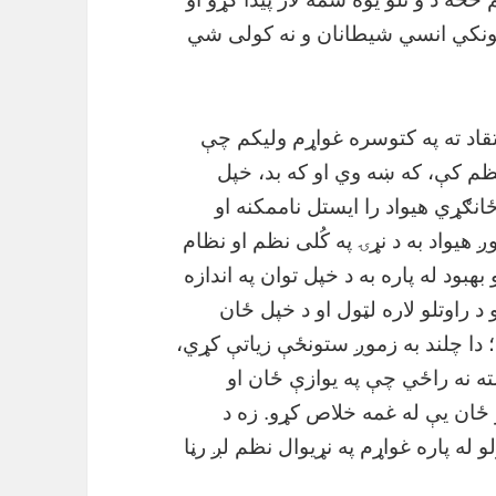
کونکي انسي شیطانان و نه کولی شي
نتقاد ته په کتوسره غواړم ولیکم چې
نظم کې، که ښه وي او که بد، خپل
نګړي هیواد را ایستل ناممکنه او
ږ هیواد به د نړۍ په کُلی نظم او نظام
ود له پاره به د خپل توان په اندازه
 راوتلو لاره لټول او د خپل ځان
؛ دا چلند به زموږ ستونځې زیاتې کړي،
ه نه راځي چې په یوازې ځان او
 ځان یې له غمه خلاص کړو. زه د
و له پاره غواړم په نړیوال نظم لږ رڼا