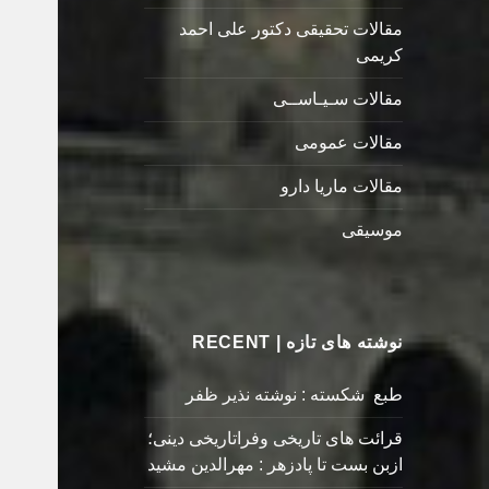
مقالات تحقیقی دکتور علی احمد
کریمی
مقالات سـیـاســی
مقالات عمومی
مقالات ماریا دارو
موسیقی
نوشته های تازه | RECENT
طبع شکسته : نوشته نذیر ظفر
قرائت های تاریخی وفراتاریخی دینی؛
ازبن بست تا پادزهر : مهرالدین مشید