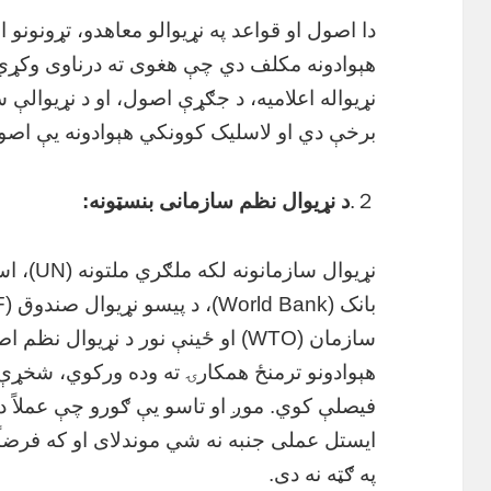
دا اصول او قواعد په نړیوالو معاهدو، تړونونو 
هېوادونه مکلف دي چې هغوی ته درناوی وکړي. 
نړیواله اعلامیه، د جګړې اصول، او د نړیوالې 
برخې دي او لاسلیک کوونکي هېوادونه یې اصول
２.
د نړیوال نظم سازمانی بنسټونه:
سازمان (WTO) او ځینې نور د نړیوال 
هېوادونو ترمنځ همکارۍ ته وده ورکوي، شخړې ح
فیصلې کوي. موږ او تاسو یې ګورو چې عملاً دد
ایستل عملی جنبه نه شي موندلای او که فرضاً 
په ګټه نه دی.