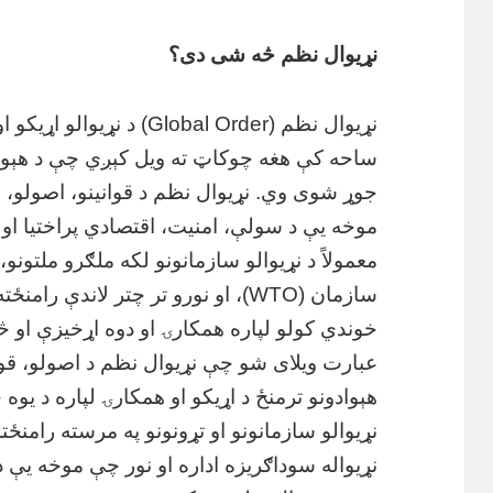
نړیوال نظم څه شی دی؟
نړیوال نظم (Global Order)
ساحه کې هغه چوکاټ ته ویل کېږي چې د هېوادو
جوړ شوی وي. نړیوال نظم د قوانینو، اصولو، 
موخه یې د سولې، امنیت، اقتصادي پراختیا او
معمولاً د نړیوالو سازمانونو لکه ملګرو ملتونو،
سازمان (WTO)، او نورو تر چتر لاندې
خوندي کولو لپاره همکارۍ او دوه اړخیزې او څ
عبارت ویلای شو چې نړیوال نظم د اصولو، قوا
هېوادونو ترمنځ د اړیکو او همکارۍ لپاره د یو
نړیوالو سازمانونو او تړونونو په مرسته رامنځ
نړیواله سوداګریزه اداره او نور چې موخه یې د