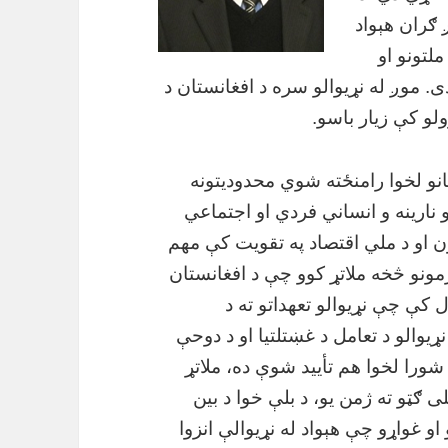
ګران هېواد
ملتونو او
. موږ له نړیوالو سره د افغانستان د
لو کې زیار باسو.
انو لخوا رامنځته شوي محدودیتونه
نارینه و انساني فردي او اجتماعي
ون او د ملي اقتصاد په تقویت کې مهم
رمونو څخه ملاتړ کوو چې د افغانستان
کې چې نړیوالو تعهداتو ته د
ړیوالو د تعامل د غښتلتیا او د دوحې
ورا لخوا هم تأیید شوې ده، ملاتړ
 ګټو ته ژمن یو، د بلې خوا د بین
و غواړو چې هېواد له نړیوالې انزوا