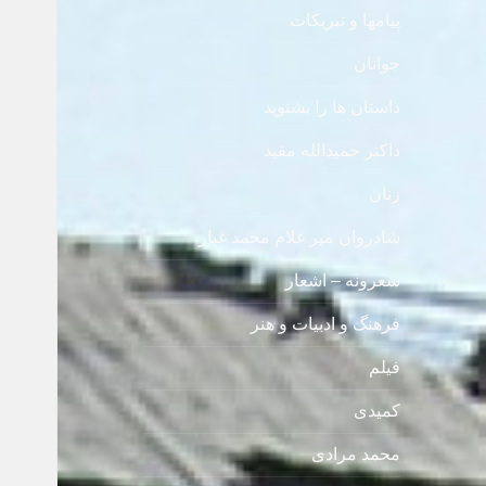
پیامها و تبریکات
جوانان
داستان ها را بشنوید
داکتر حمیدالله مفید
زنان
شادروان میر غلام محمد غبار
شعرونه – اشعار
فرهنگ و ادبیات و هنر
فیلم
کمیدی
محمد مرادی