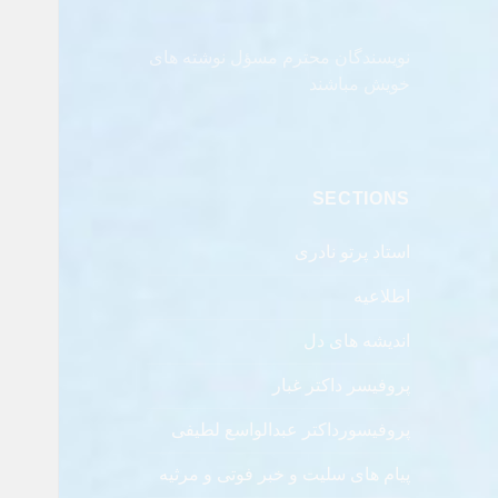
نویسندگان محترم مسؤل نوشته های
خویش مباشند
SECTIONS
استاد پرتو نادری
اطلاعیه
اندیشه های دل
پروفیسر داکتر غبار
پروفیسورداکتر عبدالواسع لطیفی
پیام های سلیت و خبر فوتی و مرثیه