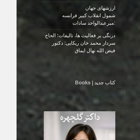
ارزشهای جهان
شمول انقلاب کبیر فرانسه
:میرعبدالواحد سادات
درنگی بر فعالیت ها، تالیفات؛ الحاج
سردار محمد خان ریکایی: دکتور
فیض الله نهال ایماق
کتاب جدید | Books