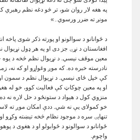
په هغه لار روان شو، تر څو دغه نظم رهبري 
مونږ ته ضرر ورسوي۔»
د ځوانانو د سوالونو او پورته ذکر شوی پاخه ا
افغانستان د نړۍ جز دی او په هر ډول نړیوال 
معین موقف نیسي. د نړیوال نظم څخه د یوه ځا
نادرسته خبره ده. که موږ وغواړو او که نه، زمو
کې خپل ځای نیسي. د نړیوال نظم د سمون او بهب
او په معین چوکاټ کې فعالیت کوو، خو له هغو د
منزوي کول د هېواد د ستونځو د حل لاره نه ده
خو کمولای یې نه شي. ددې امکان موږ ته لاست
تنهایۍ سره د موجود نظام څخه تيښته وکړو او
ځوانانو د سوالونو د ځوابولو او د هغوی د پوهول
واچوم.