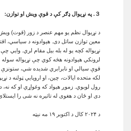
３.
په نړیوال ډګر کې د
قوې ویش او
توازن
:
د نړیوال نظم یو مهم عنصر د زور (قوت) ویش ا
معین توازن ساتل دی. هېوادونه د سیاسي، اقت
نړیواله کچه یو له بله بیل مقام لري. وايي چ
لرونکي هېوادونه هڅه کوي چې نړیواله سوله 
قوې سیالي او نابرابري شدیده شي، ستونزې 
لکه متحده ایالات، چین، او اروپایي ټولنه د نړ
رول لوبوي. زموږ هیواد که وغواړي او که نه، د
دی او ځان د هغوی له تاثیره نه شی را ایستلای
د ۲۰۲۴ کال د اکتوبر ۱۹ مه نېټه