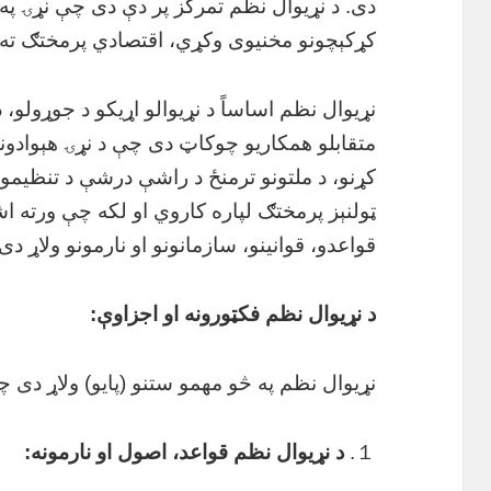
دی. د نړیوال نظم تمرکز پر دې دی چې نړۍ پ
کړکېچونو مخنیوی وکړي، اقتصادي پرمختګ ته 
نړیوال نظم اساساً د نړیوالو اړیکو د جوړولو، 
متقابلو همکاريو چوکاټ دی چې د نړۍ هېوادونه ی
کړنو، د ملتونو ترمنځ د راشې درشې د تنظیمول
ټولنېز پرمختګ لپاره کاروي او لکه چې ورته اش
قواعدو، قوانینو، سازمانونو او نارمونو ولاړ دی.
د نړیوال نظم فکټورونه او اجزاوې:
نړیوال نظم په څو مهمو ستنو (پایو) ولاړ دی چ
１.
د نړیوال نظم قواعد، اصول او نارمونه: