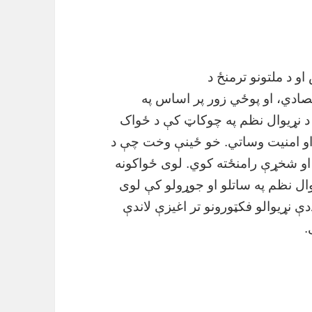
و د ملتونو ترمنځ د
صادي، او پوځي زور پر اساس په
ې د نړیوال نظم په چوکاټ کې د ځواک
او امنیت وساتي. خو ځینې وخت چې د
او شخړې رامنځته کوي. لوی ځواکونه
یوال نظم په ساتلو او جوړولو کې لوی
دې نړیوالو فکټورونو تر اغیزې لاندې
.