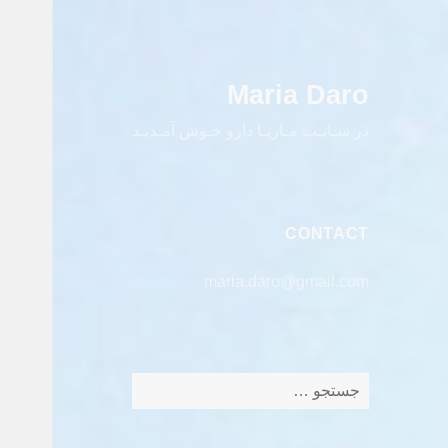
Maria Daro
در سـایـت مـاریـا دارو خـوش آمـدیـد
CONTACT
maria.daro@gmail.com
جستجو
برای: