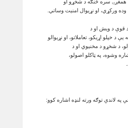
ه همغږۍ سره څنګه د شخړو او
وده ورکړي، او نړیوال امنیت وساتي.
د قوې د ویش او د
ې د خپلو اړیکو، تعاملاتو، او نړیوالو
و، د شخړو د مخنیوي او د
اره وشوه، په ټاکلو اصولو،
ې په لاندې توګه ورته لنډه اشاره کوو: