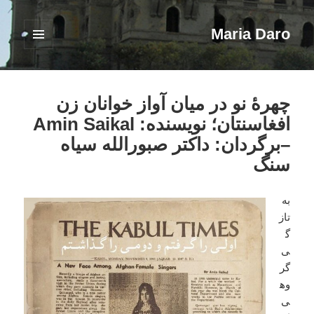
Maria Daro
فهرست
و
ابزارک‌ها
چهرۀ نو در میان آواز خوانان زن
افغاسنتان؛ نویسنده: Amin Saikal
–برگردان: داکتر صبورالله سیاه
سنگ
به‌
تاز
گ
ی
گر
وه
ی