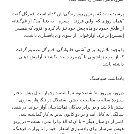
پرسیده شد که بهترین روز زندگی‌اش کدام است. قمرگل گفت:
“همان روزی که اولین فرزند – پسرم – به دنیا آمد”. او غم‌گینانه
از طلاق حدود دو ماه پیش خود نیز یاد کرد و افزود که همسر
[پیشین] بر ترک آوازخوانی از سوی وی پافشاری داشت.
با وجود تلاش‌ها برای آشتی خانوادگی، قمرگل تصمیم گرفت
که از پیوند زناشویی با آن مرد دست بکشد تا آرامش ذهنی
داشته باشد.
یادداشت سیاسنگ
دیروز، پریروز نه؛ شصت‌وسه یا شصت‌وچهار سال پیش، دختر
سیزدۀ ساله به مناسبت جشن استقلال در ننگرهار به روی
ستیژ بالا شد و در برابر دیدگان تماشاچیان آواز خواند. در هفده
سالگی به کابل آمد و در دو کانون تیاتر به کار گماشته شد.
کمتر از دو سال دیگر – با آن‌که الف‌با را نمی‌دانست – در پرتو
هوش سرشار برای یادسپاری اشعار، خود را تا وزارت فرهنگ،