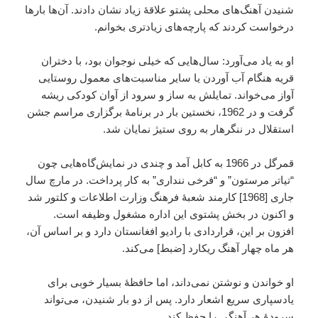
شنیدن آهنگ‌های محلی پشتو علاقۀ زیاد نشان دادند. آن‌ها بارها
درخواست کردند که پارچه‌های زیادتری بخوانم.
او به یاد می‌آورد: سال‌هایی که خیلی نوجوان بود، با دختران
قریه هنگام آب آوردن یا سایر مناسبت‌های معمول روستایی
آواز می‌خواند. تمایلش به ساز و سرود از آوان کودکی ریشه
گرفت و در 1962، نخستین بار در برنامۀ برگزاری مراسم جشن
استقلال در ننگرهار به روی ستیژ نمایان شد.
قمرگل در 1966 به کابل آمد و چندی در نمایش‌گاه‌هایی چون
“تیاتر مرستون” و “فرخی ننداری” به کار پرداخت. در مارچ سال
جاری [1968] کارمند شعبۀ فرهنگ وزارت اطلاعات و کلتور شد
و اکنون در بخش پشتوی این اداره مشغول وظیفه است.
افزون بر این، قراردادی با رادیو افغانستان دارد و بر اساس آن،
هر ماه چهار آهنگ ریکارد [ضبط] می‌کند.
او خواندن و نوشتن نمی‌داند، اما حافظهٔ بسیار خوبی برای
یادسپاری سریع اشعار دارد. پس از دو بار شنیدن، می‌تواند
سرودۀ هر آهنگی را حفظ کند.