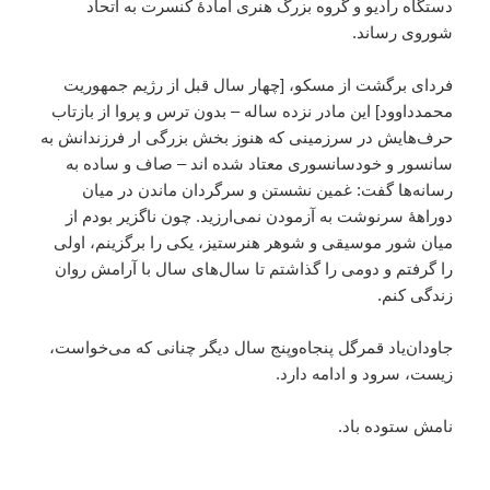
دستگاه رادیو و گروه بزرگ هنری آمادۀ کنسرت به اتحاد
شوروی رساند.
فردای برگشت از مسکو، [چهار سال قبل از رژیم جمهوریت
محمدداوود] این مادر نزده ساله – بدون ترس و پروا از بازتاب
حرف‌هایش در سرزمینی که هنوز بخش بزرگی ار فرزندانش به
سانسور و خودسانسوری معتاد شده اند – صاف و ساده به
رسانه‌ها گفت: غمین نشستن و سرگردان ماندن در میان
دوراهۀ سرنوشت به آزمودن نمی‌ارزید. چون ناگزیر بودم از
میان شور موسیقی و شوهر هنرستیز، یکی را برگزینم، اولی
را گرفتم و دومی را گذاشتم تا سال‌های سال با آرامش روان
زندگی کنم.
جاودان‌یاد قمرگل پنجاه‌وپنج سال دیگر چنانی که می‌خواست،
زیست، سرود و ادامه دارد.
نامش ستوده باد.