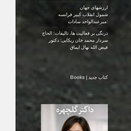
ارزشهای جهان
شمول انقلاب کبیر فرانسه
:میرعبدالواحد سادات
درنگی بر فعالیت ها، تالیفات؛ الحاج
سردار محمد خان ریکایی: دکتور
فیض الله نهال ایماق
کتاب جدید | Books