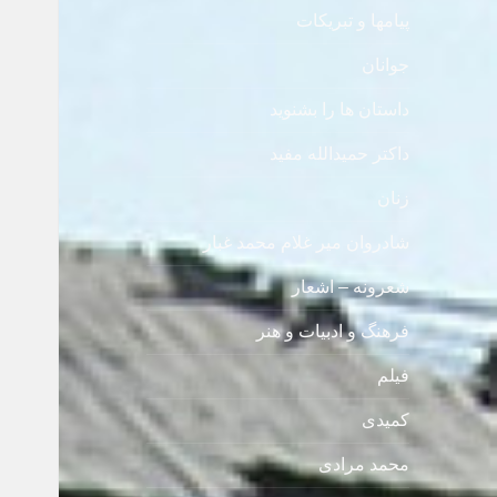
پیامها و تبریکات
جوانان
داستان ها را بشنوید
داکتر حمیدالله مفید
زنان
شادروان میر غلام محمد غبار
شعرونه – اشعار
فرهنگ و ادبیات و هنر
فیلم
کمیدی
محمد مرادی