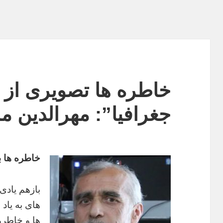
خاطره ها تصویری از “
جغرافیا”: مهرالدین م
خاطره ها ب
بازهم یادی
ها و خاطره 