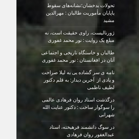
تحولات بدخشان؛نشانه‌های سقوط
یاپایان مأموریت طالبان : مهرالدین
مشید
ژورنالیست، راوی حقیقت است، نه
مبلغ یک روایت : نور محمد غفوری
طالبان و خاستگاه تاریخی و اجتماعی
آنان در افغانستان : نور محمد غفوری
نامه ی سر گشاده يی به ليلا صراحت
و یادی از آخرین دیدار: به قلم دکتور
لطیف ناظمی
درگذشت استاد روان فرهادی عالمی
را سوگوار ساخت : دکتور عنایت الله
شهرانی
در سوگ دانشمند فرهیخته، استاد
عبدالغفور روان فرهادی