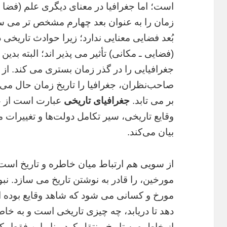
است؛ اما جغرافیا در معنای دیگری علم (فضا و 
زمان را به عنوان بعد چهارم مشخص تر می سا
بُعد فضایی معنایی ندارد؛ زیرا حوادث تاریخی د
(فضایی ـ مکانی) تأثیر می پذیر اند؛ البته بدی
جغرافیایی را در گذر زمان بستری می کند. از
صاحب‌نظران، جغرافیا را تاریخ زمان حال می‌دا
بر می تابد.
جغرافیای تاریخی
عبارت است از عل
وقایع تاریخی، سیر تکامل دولت‌ها و تغییرات م
بیان می‌کند.
از سویی هم ارتباط میان خاطره و تاریخ اس
مورخین، را قادر به نوشتن تاریخ می سازد. نب
مورخ و کسانی می شود که شاهد وقایع بوده ا
دهد تا دریابد، چه چیزی تاریخی است و به خاط
از خاطره به تاریخ منتقل کرد. بنابراین فقط 