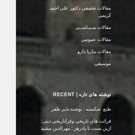
مقالات تحقیقی دکتور علی احمد
کریمی
مقالات سـیـاســی
مقالات عمومی
مقالات ماریا دارو
موسیقی
نوشته های تازه | RECENT
طبع شکسته : نوشته نذیر ظفر
قرائت های تاریخی وفراتاریخی دینی؛
ازبن بست تا پادزهر : مهرالدین مشید