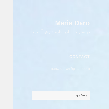
Maria Daro
در سـایـت مـاریـا دارو خـوش آمـدیـد
CONTACT
maria.daro@gmail.com
جستجو
برای: