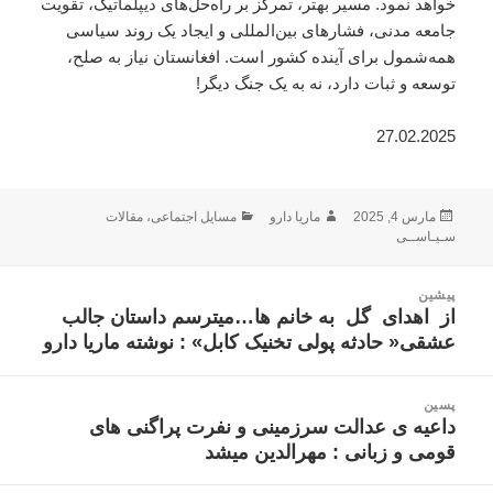
خواهد نمود. مسیر بهتر، تمرکز بر راه‌حل‌های دیپلماتیک، تقویت
جامعه مدنی، فشارهای بین‌المللی و ایجاد یک روند سیاسی
همه‌شمول برای آینده کشور است. افغانستان نیاز به صلح،
توسعه و ثبات دارد، نه به یک جنگ دیگر!
27.02.2025
ارسال
نویسنده
دسته‌ها
مارس 4, 2025
ماریا دارو
مسایل اجتماعی
،
مقالات
شده
سـیـاســی
در
اهبری
پیشین
وشته
از اهدای گل به خانم ها…میترسم داستان جالب
نوشته
عشقی« حادثه پولی تخنیک کابل» : نوشته ماریا دارو
قبلی:
پسین
داعیه ی عدالت سرزمینی و نفرت پراگنی های
نوشته
قومی و زبانی : مهرالدین میشد
بعدی: