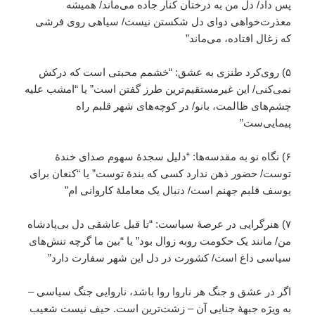
پس داد/ دل من به درختان کنار جاده می‌ماند/ همیشه
معذرت‌خواهی دوای دل شکستن نیست/ سیاهی روی فرشی
که زغال افتاده، می‌ماند”
۵) روی‌کرد طنزی به عشق: “خشمم محبتی است که درکش
نمی‌کنی/ این غیرمستقیم‌ترین طرز گفتن است” یا “امشب علیه
چشم‌های ظالمت، بانو/ در کوچه‌های شهر قلبم راه
پیمایی‌ست”
۶) نگاه نو به مقدسه‌ها: “دلیل سجدۀ سهوم صدای خندۀ
توست/ حضور ذهن ندارد کسی که بندۀ توست” یا “کنعان برای
یوسف قلبم جهنم است/ دنبال یک معاملۀ کاروانی ام”
۷) هنرگرایی در عرصۀ سیاست: “تا قبل عاشقی دل بی‌پادشاه
من/ مانند یک حکومت روبه زوال بود” یا “بین ما گرچه تنش‌های
سیاسی داغ است/ کشورت در دل این شهر سفارت دارد”
اگر در عشق و جنگ هر ناروا روا باشد، ناروایی جنگ سیاسی –
به ویژه جبهۀ جنایی آن – زشت‌ترین است. حیف نیست شعیب