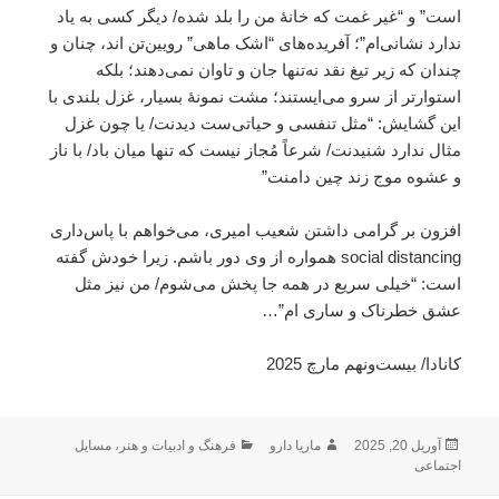
است” و “غیر غمت که خانۀ من را بلد شده/ دیگر کسی به یاد
ندارد نشانی‌ام”؛ آفریده‌های “اشک ماهی” رویین‌تن اند، چنان و
چندان که زیر تیغ نقد نه‌تنها جان و تاوان نمی‌دهند؛ بلکه
استوارتر از سرو می‌ایستند؛ مشت نمونۀ بسیار، غزل بلندی با
این گشایش: “مثل تنفسی و حیاتی‌ست دیدنت/ یا چون غزل
مثال ندارد شنیدنت/ شرعاً مُجاز نیست که تنها میان باد/ با ناز
و عشوه موج زند چین دامنت”
افزون بر گرامی داشتن شعیب امیری، می‌خواهم با پاس‌داری
social distancing همواره از وی دور باشم. زیرا خودش گفته
است: “خیلی سریع در همه جا پخش می‌شوم/ من نیز مثل
عشق خطرناک و ساری ام”…
کانادا/ بیست‌ونهم مارچ 2025
ارسال
نویسنده
دسته‌ها
آوریل 20, 2025
ماریا دارو
فرهنگ و ادبیات و هنر
،
مسایل
شده
اجتماعی
در