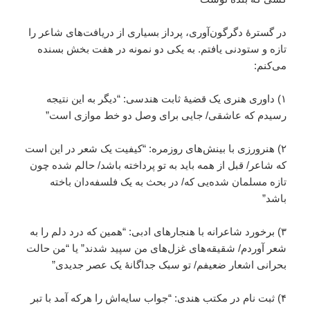
در گسترۀ دگرگون‌آوری، پرداز بسیاری از دریافت‌های شاعر را
تازه و ستودنی یافتم. به یکی دو نمونه در هفت بخش بسنده
می‌کنم:
۱) داوری هنری یک قضیۀ ثابت هندسی: “دیگر به این نتیجه
رسیدم که عاشقی/ جایی برای وصل دو خط موازی است”
۲) هنرورزی با بینش‌های روزمره: “کیفیت یک شعر در این است
که شاعر/ قبل از همه باید به تو پرداخته باشد/ حالم شده چون
تازه مسلمان شده‌یی که/ در بحث به یک فلسفه‌دان باخته
باشد”
۳) برخورد شاعرانه با هنجارهای ادبی: “همین که درد دلم را به
شعر آوردم/ شقیقه‌های غزل‌های من سپید شدند” یا “من حالت
بحرانی اشعار ضعیفم/ تو سبک جداگانۀ یک عصر جدیدی”
۴) ثبت نام در مکتب هندی: “جواب سایه‌اش را هرکه آمد با تبر