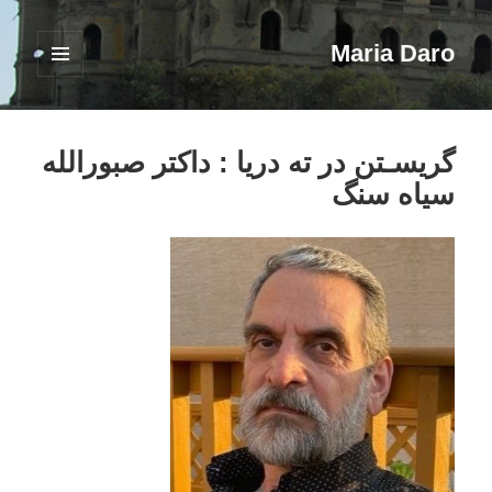
Maria Daro
فهرست
و
ابزارک‌ها
گریسـتن در ته دریا : داکتر صبورالله
سیاه سنگ