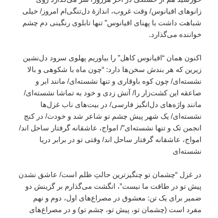
زانوهای اقیانوس/ وقت غروب، اندازۀ دل‌تنگی‌ام امروز/ خیلی
شباهت داشت با پهنای اقیانوس” تنها تابلوی رنگینی دم چشم
خواننده می‌گذارد.
اکنون همان “اقیانوس کاهل” را بیاوریم پهلوی سرود دل‌نشین
زیرین که هر بندش سخن‌ها دارد: “چون ماه با شکوهی و بالا
نشسته‌ای/ چون کوه باوقاری و تنها نشسته‌ای/ مانند ابر و
صاعقه این کشت‌زار را/ آتش زدی و خود به تماشا نشسته‌ای/
مانند واژه‌های دل‌انگیز فارسی/ در بیت‌های ناب غزل‌ها
نشسته‌ای/ یک شهر پیش چشم تو شاعر شد و خودت/ در کنج
انجمن تک و تنها نشسته‌ای”/ امواج، عاشقانه گرفتار ساحل اند/
امواج، عاشقانه گرفتار ساحل اند/ وقتی تو در برابر دریا
نشسته‌ای
در غزل “چشمان تو چنگیزترین حالتِ ظلم است/ عاشق‌ نشدن
پیش تو در طاقت ما نیست”، انگشت می‌گذارم بر گزینش دو
ضمیر برای یک تن: معشوق در مصراع‌های اول، دوم و نهم
مفرد است (چشمان تو، پیش تو، چشم تو) و در مصراع‌های