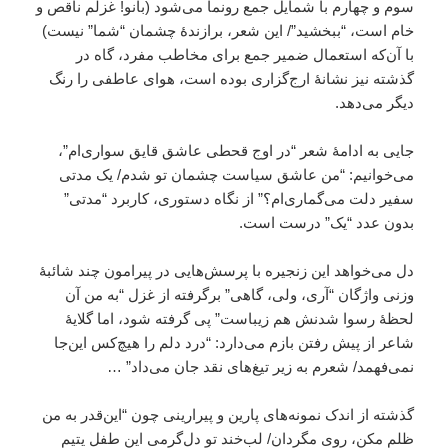
سوم و چهارم با شمایل جمع رونما می‌شود (بانو! غزلم ناقص و
خام است، “ببخشید”/ این شعر، برازندۀ چشمان “شما” نیست)
با آن‌که استعمال ضمیر جمع برای مخاطب مفرد، گاه در
گذشته‌ نیز نشانۀ ارج‌گزاری بوده است، هوای عاطفی را رنگ
دیگر می‌دهد.
جایی به ادامۀ شعر “در اوج قحطی عاشق قایق سواری‌ام”،
می‌خوانیم: “من عاشق سیاست چشمان تو شدم/ یک مدتی
سفیر دلت می‌گماری‌ام؟” از نگاه دستوری، کاربرد “مدتی”
بدون عدد “یک” درست است.
دل می‌خواهد این زنجیره با پرسش‌هایی در پیرامون چند شائبۀ
وزنی واژگان “آری، ولی، گاهی” برگرفته از غزل “به من آن
لحظۀ رسوا شدنش هم زیباست” پی گرفته شود، اما گلایۀ
شاعر از پیش رفتن بازم می‌دارد: “درد دلم را هیچ‌کس این‌جا
نمی‌فهمد/ شعرم به زیر تیغ‌های نقد جان می‌داد” …
گذشته از اندک نمونه‌های پارین و پیرارینی چون “این‌قدر به من
ظلم مکن، روی مگردان/ لب‌خند تو دل‌گرمی این طفل یتیم