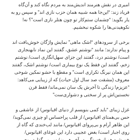
امیری در نقش هنرمند اندیش‌مند به مردم نگاه کند و آن‌گاه
فریاد زند: “این‌جا همه شبیه همان حزب نازی اند” و سپس رو به
یار بگوید: “چشمان ستم‌کار تو چون هتلر نازی است”؟ نه!
نکوهیدنی‌ها را شکوه نبخشیم.
برخی از سرودهای “اشک ماهی” نمایش واژگان خوش‌بافت اند
و پیام ندارند؛ مانند “نوشتم عشق، گفتند این نماد نابهنجاری
است/ نوشتم درد، گفتند این جزای سهل‌انگاری است/ نوشتم
زخم، گفتند این فقط یک نوع بیماری است/ نوشتم اشک، گفتند
این همان نیرنگ تکراری است” و مقطع با حشو نمکین شوخی
معروف (مشقت صد سال اول حیات) که از زیبایی می‌کاهد:
“عزیزم! زندگی تا آخرش یک سان نمی‌ماند/ فقط قرن
نخستین‌اش پر از سختی و دشواری‌ست”
غزل زیبای “باید کمی بنویسم از دنیای اقیانوس/ از عاشقی و
حس بی‌همتای اقیانوس/ از قلب پراحساس او چیزی نمی‌گوید/
این ظاهر آرام و بی‌پروای اقیانوس/ مانند لب‌خندی که گاه از
روی اجبار است/ بغض عجیبی دارد این غوغای اقیانوس/
خورشید هم از خستگی در آخر هرروز/ سر می‌گذارد روی