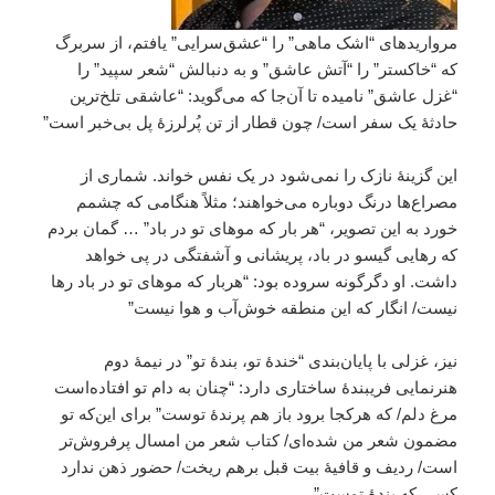
مرواریدهای “اشک ماهی” را “عشق‌سرایی” یافتم، از سربرگ
که “خاکستر” را “آتش عاشق” و به دنبالش “شعر سپید” را
“غزل عاشق” نامیده تا آن‌جا که می‌گوید: “عاشقی تلخ‌ترین
حادثۀ یک سفر است/ چون قطار از تن پُرلرزۀ پل بی‌خبر است”
این گزینۀ نازک را نمی‌شود در یک نفس خواند. شماری از
مصراع‌ها درنگ دوباره می‌خواهند؛ مثلاً هنگامی که چشمم
خورد به این تصویر، “هر بار که موهای تو در باد” … گمان بردم
که رهایی گیسو در باد، پریشانی و آشفتگی در پی خواهد
داشت. او دگرگونه سروده بود: “هربار که موهای تو در باد رها
نیست/ انگار که این منطقه خوش‌آب و هوا نیست”
نیز، غزلی با پایان‌بندی “خندۀ تو، بندۀ تو” در نیمۀ دوم
هنرنمایی فریبندۀ ساختاری دارد: “چنان به دام تو افتاده‌است
مرغ دلم/ که هرکجا برود باز هم پرندۀ توست” برای این‌که تو
مضمون شعر من شده‌ای/ کتاب شعر من امسال پرفروش‌تر
است/ ردیف و قافیۀ بیت قبل برهم ریخت/ حضور ذهن ندارد
کسی که بندۀ توست”