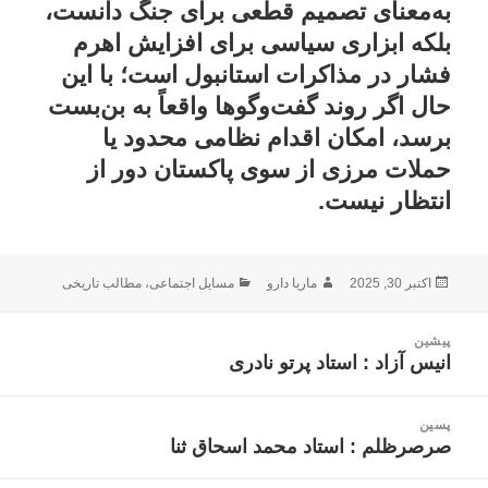
به‌معنای تصمیم قطعی برای جنگ دانست،
بلکه ابزاری سیاسی برای افزایش اهرم
فشار در مذاکرات استانبول است؛ با این
حال اگر روند گفت‌وگوها واقعاً به بن‌بست
برسد، امکان اقدام نظامی محدود یا
حملات مرزی از سوی پاکستان دور از
انتظار نیست.
ارسال
نویسنده
دسته‌ها
اکتبر 30, 2025
ماریا دارو
مسایل اجتماعی
،
مطالب تاریخی
شده
در
اهبری
پیشین
وشته
انیس آزاد : استاد پرتو نادرى
نوشته
قبلی:
پسین
صرصرظلم : استاد محمد اسحاق ثنا
نوشته
بعدی: