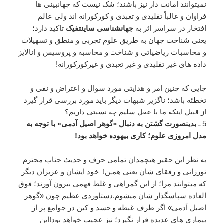
نمیتوانند امانت دار نیز باشند؛ شک نیست که جهانبینی ها
فراوان و غالباً تقلیدی و تعبدی و کورکورانه اند ولی عالم
افتخار در سراسر اثر به
جهانشناسی ساینتفیک
تاکید دارد؛
یعنی شناخت جهان به طریق علوم تجربی و منطق و تسهیلات
و محاسبات ریاضیاتی و شناخت و محاسبه و پروسیس و انالایز
داده های غیر تقلیدی و غیر تعبدی و غیرکورکورانه!
جایی که چنین امر و هدایتی مورد سوال و اعتراض و نفی و
تخطئه باشد؛ ناگزیر شبهات دیگر باید مورد بررسی قرار گیرد
از قبیل اینکه ما با عقل سلیم چه نسبتی داریم؟
5 ـ
بدینصورت گشتن به دنبال «گوهر اصیل آدمی» با توجه به
مدل امروزی علوم؛ کاری بیهوده خواهد بود!
به نظر این حقیر هیچمدان تمامی حرف و حدیث جناب محترم
نورزانی و رفقای شان یعنی همین! خود ایشان و عزیزان دیگر
که میتوانند مرا؛ از این گمراهی و غلط فهمی بیرون آورند؛ فوق
العاده سپاسگذار شان میشوم.دستاوردی عظیم چون «گوهر
اصیل آدمی» اگر طرف غبطه و حسد و کین در جوامع پر از
بیماری های عدیده قرار نگیرد؛ نیز عجیب خواهد بود!این