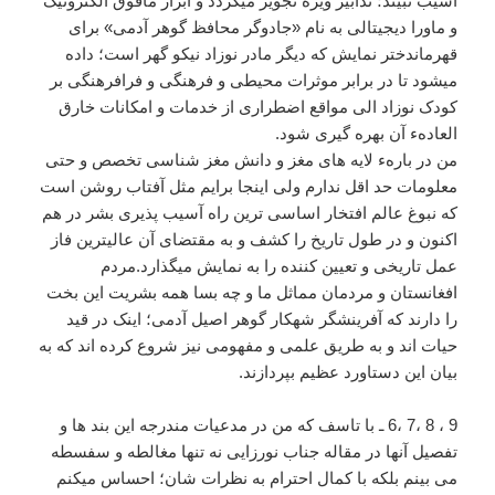
آسیب نبیند؛ تدابیر ویژه تجویز میگردد و ابزار مافوق الکترونیک
و ماورا دیجیتالی به نام «جادوگر محافظ گوهر آدمی» برای
قهرماندختر نمایش که دیگر مادر نوزاد نیکو گهر است؛ داده
میشود تا در برابر موثرات محیطی و فرهنگی و فرافرهنگی بر
کودک نوزاد الی مواقع اضطراری از خدمات و امکانات خارق
العادهء آن بهره گیری شود.
من در بارهء لایه های مغز و دانش مغز شناسی تخصص و حتی
معلومات حد اقل ندارم ولی اینجا برایم مثل آفتاب روشن است
که نبوغ عالم افتخار اساسی ترین راه آسیب پذیری بشر در هم
اکنون و در طول تاریخ را کشف و به مقتضای آن عالیترین فاز
عمل تاریخی و تعیین کننده را به نمایش میگذارد.مردم
افغانستان و مردمان مماثل ما و چه بسا همه بشریت این بخت
را دارند که آفرینشگر شهکار گوهر اصیل آدمی؛ اینک در قید
حیات اند و به طریق علمی و مفهومی نیز شروع کرده اند که به
بیان این دستاورد عظیم بپردازند.
9 ، 8 ،7 ،6 ـ با تاسف که من در مدعیات مندرجه این بند ها و
تفصیل آنها در مقاله جناب نورزایی نه تنها مغالطه و سفسطه
می بینم بلکه با کمال احترام به نظرات شان؛ احساس میکنم