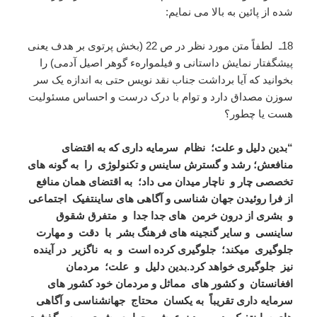
شده از پائین به بالا می نمایم:
18ـ لطفاً متن مورد نظر در ص 22 (بخش پرتوی بر هدف یعنی
پیشگفتار نمایش داستانی و فیلموارهء گوهر اصیل آدمی) را
بخوانید که آیا برداشت جناب نقد نویس حتی به اندازه یک سر
سوزن مصداق دارد و توام با درک درست و احساس مسئولیت
هست یا چطور؟
“بدین دلیل و علت؛ نظام سرمایه داری که به اقتضای
منافعش؛ رشد و گسترش ساینس و تکنولوژی را به گونه های
تخصصی چار و ناچار میدان می داد؛ به اقتضای همان منافع
از فرا روئیدن جهان شناسی و آگاهی های ساینتفیک اجتماعی
و بشری از درون خرمن های جدا جدا و متفرق شقوق
ساینسی و سایر گنجینه های فرهنگ بشر با دقت و مهارت
جلوگیری میکند؛ جلوگیری کرده است و به ناگزیر در آینده
نیز جلوگیری خواهد کرد.
بدین دلیل و علت؛ مردمان
افغانستان و کشور های مماثل و مردمان خود کشور های
سرمایه داری تقریباً به یکسان محتاج جهانشناسی و آگاهی