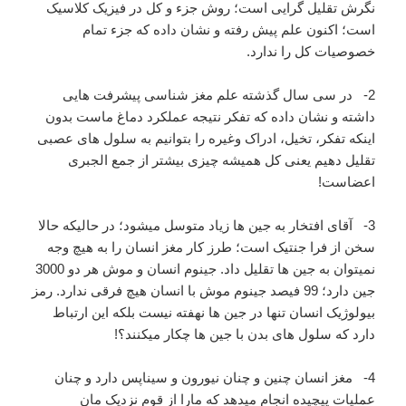
نگرش تقلیل گرایی است؛ روش جزء و کل در فیزیک کلاسیک
است؛ اکنون علم پیش رفته و نشان داده که جزء تمام
خصوصیات کل را ندارد.
2- در سی سال گذشته علم مغز شناسی پیشرفت هایی
داشته و نشان داده که تفکر نتیجه عملکرد دماغ ماست بدون
اینکه تفکر، تخیل، ادراک وغیره را بتوانیم به سلول های عصبی
تقلیل دهیم یعنی کل همیشه چیزی بیشتر از جمع الجبری
اعضاست!
3- آقای افتخار به جین ها زیاد متوسل میشود؛ در حالیکه حالا
سخن از فرا جنتیک است؛ طرز کار مغز انسان را به هیچ وجه
نمیتوان به جین ها تقلیل داد. جینوم انسان و موش هر دو 3000
جین دارد؛ 99 فیصد جینوم موش با انسان هیچ فرقی ندارد. رمز
بیولوژیک انسان تنها در جین ها نهفته نیست بلکه این ارتباط
دارد که سلول های بدن با جین ها چکار میکنند؟!
4- مغز انسان چنین و چنان نیورون و سیناپس دارد و چنان
عملیات پیچیده انجام میدهد که مارا از قوم نزدیک مان