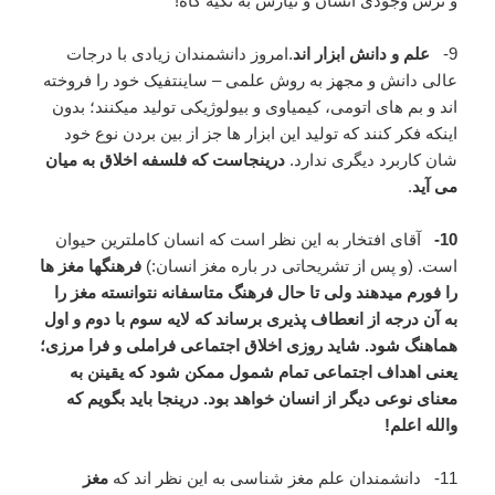
و ترس وجودی انسان و نیازش به تکیه گاه!
9-
علم و دانش ابزار اند
.امروز دانشمندان زیادی با درجات
عالی دانش و مجهز به روش علمی – ساینتفیک خود را فروخته
اند و بم های اتومی، کیمیاوی و بیولوژیکی تولید میکنند؛ بدون
اینکه فکر کنند که تولید این ابزار ها جز از بین بردن نوع خود
شان کاربرد دیگری ندارد.
درینجاست که فلسفه اخلاق به میان
می آید
.
10-
آقای افتخار به این نظر است که انسان کاملترین حیوان
است. (و پس از تشریحاتی در باره مغز انسان:)
فرهنگها مغز ها
را فورم میدهند ولی تا حال فرهنگ متاسفانه نتوانسته مغز را
به آن درجه از انعطاف پذیری برساند که لایه سوم با دوم و اول
هماهنگ شود. شاید روزی اخلاق اجتماعی فراملی و فرا مرزی؛
یعنی اهداف اجتماعی تمام شمول ممکن شود که یقینن به
معنای نوعی دیگر از انسان خواهد بود. درینجا باید بگویم که
والله اعلم!
11- دانشمندان علم مغز شناسی به این نظر اند که
مغز