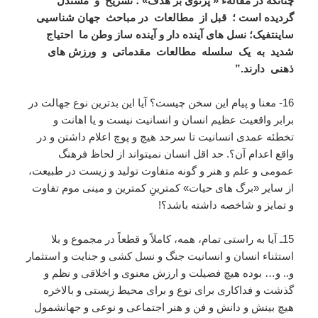
چنانکه در مقالهء « پرتوی بر هدف» ؛ تشریح و مستدل
گردیده است ؛ قبل از مطالعات در مباحث جهان شناسیی
ساینتفیک؛ نسل های آینده دار و آینده ساز وطن ما احتیاج
شدید به یک سلسله مطالعات مقدماتی و ورزش های
ذهنی دارند.”
16- معنا و پیام این سخن چیست؟ آیا این بدترین نوع جهالت در
برابر واقعیت عظیم انسان و انسانیت نیست و یا اهانت و
تخطئه عمدی انسانیت تا سرحد هیچ و پوچ اعلام داشتن و در
واقع اعدام آن؟. حد اقل انسان نمیتواند از لحاظ فرهنگ
عمومی و علم و هنر و گونه متفاوت تولید و زیست در طبیعت،
از سایر «برگ های حیات» کمترینِ کمترین و مینی موم تفاوت
و تمایز و شاخصه داشته باشد؟!
15ـ آیا به راستی تمام، همه، کاملاً و قطعاً در مجموع و بلا
استثناء انسان و انسانیت جنگ و نسل کشی و جنایت و استثمار
و.. و… بوده هیچ فضیلت و ارزش معنوی و اخلاقی و نظم و
گذشت و فداکاری برای نوع و برای محیط زیستی و بالاخره
هیچ بینش و دانش و فن و هنر اجتماعی و نوعی و جهانشمول