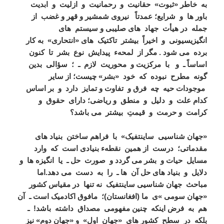
به خاطر «ثبوت» حقانیت و رحمانیت و ازلیت و ابدیت
باور ها و شرایع؛ عمدتاً نیروی شمشیر و قهر و غضب از
جمله در هیأت جهاد های صلیبی و سیستم های
انگیزیسیونی و اخیراً بیشتر تاکتیک های «انتحاری» به کار
برده می شود .
مگر از لمحهء پیدایش نوع بشر تا کنون
اساساً ـ و با مرکزیت و محوریت لازم ـ ؛ سؤالی بدین
گونه مطرح نبوده که خود «بشر» چیست؛ از سایر
موجودات حیه چه فرق و تفاوت و تمایز دارد و بر اساس
کدام علت و دلیل و منطق و ریاضی؛ دارای حقوق و
کرامت و حرمت و قیمتِ بیشتر می باشد؟
«جهان شناسیی ساینتفیک» با فراهم ساختن بنیاد های
مقدماتی؛ درست از همین نقطهء بنیادی است که وارد
مسایل حیات و بشر می گردد و صورت حل ـ یا انگیزه ها و
دلایل و بنیاد های حل آن ها ـ را به دست می دهد.
اما
مباحث جهان شناسیی ساینتفیک نه تنها در مقیاس کشور
«جهان سومی »ی ما (افغانستان)؛ مافوق اکادمیک است ـ آن
هم به فرض اینکه چنین مفهومی مصداق داشته باشد! ـ
بلکه در سطح کشور های «جهان اول» و «جهان دوم» نیز