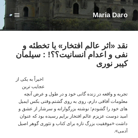
Maria Daro
فهرست
و
ابزارک‌ها
نقد «اثر عالم افتخار» یا تخطئه و
نفی و اعدام انسانیت؟؟! : سیلمان
کیبر نوری
اخیراً به یکی از
عجایب ترین
تجربه و واقعه در زنده گانی خود و در طول و عرض آنچه
معلومات آفاقی دارم، روی به روی گشتم.وقتی بکس ایمیل
های خود را گشودم؛ نوشته بزرگوارانه و سرشار از عشق و
امید دوست عزیزم عالم افتخار برایم رسیده بود که عنوان
داشت «موفقیت بزرگ تازه برای کتاب و تئوری گوهر اصیل
آدمی».