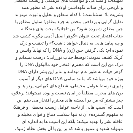
تمهیدات و مساعی و مواظبت های فرهنگی و زیست محیطی
و تاریخی برای سالم نگهداشتن اولاده بشر که مظهر همه
بشریت بلا استثناست؛ با کدام منطق و تحلیل و ثبوت میتواند
تقلیل گرایی و پرداختن محض به جزء مطلق؛ سلول مطلق یا
جین مطلق شمرده شود؟ من تاجائیکه بحث های هفتگانه
جناب افتخار تحت عنوان «گوهر اصیل آدمی چگونه کشف شد
و چه پیامد هایی به دنبال خواهد داشت؟» را تعقیب و درک
نموده ام؛ یکی گرفتن جین (ژن) و DNA را که نهایتاً واتسن و
کریک کشف نمودند؛ توسط جناب نورزایی؛ درست نمیدانم و
درک من این است که محترم افتخار خود مالیکول DNA را
گوهر حیات به طور عام میدانند و بنابر این بشر دارای DNA
ویژه خود میباشد که مانند تمامی DNA های دیگر از آسیب
پذیری توسط عوامل محیطی، شعاع های کیهانی، پرتو ها و
یون های مخرب مطلقاً در امان نیست و بوده نمیتواند؛ برعلاوه
چیز بیشتر که من در اندیشه های محترم افتخار می بینم این
است که آسیب هایی از ناحیه عوامل زیست محیطی و فرهنگی
به مفهوم گستردهء آن نه تنها سلامت دماغ و قوای مخیله و
عاقله بشر را تهدید میکند؛ بلکه این آسیب ها به اندازه ای
میتواند شدید و عمیق باشد که بر این یا آن بخش نظام ژنتیک