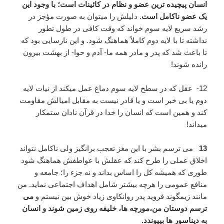
انسان پیچیده ترین عضو و نظام در کائینات است؛ با وجود این
یک عضو ناکامل است
. دلیلش را میتوان به صورت مؤجز در
رشد سریع لایه سوم خواند که وقت کافی در طول تطور
نداشته تا با لایه دوم کاملاً هماهنگ شود. و این نارسایی بود که
تا باعث شد که پدر و مادر همه ما- آدم و حوا- از بهشت بیرون
رانده شوند!
12- عقل که در سطح لایه سوم دماغ عمل میکند از نیات لایه
دوم یا بی خبر است و یا قادر نیست به مقابل امیالش مقاومت
کند و همین است که انسان را خدا در قرآن نادان ستمکار
میداند!
13
می ترسم بشر با این مغز تعجب برانگیز ولی ناکامل نتواند
اخلاق عملی را طرح کند که عقلش با عواطفش هماهنگ شود
طوری که همیشه کل را اساس بداند و نه جزء را؛ جامعه و
منافع عمومی را هرچه بیشتر شامل اهداف اجتماعی نماید. من
مانند زیمگوند فروید پدر روانکاوی زیاد خوش بین نیستم و
می
ترسم دوستان من،مورچه ها، خلیفه روی زمین شوند و انسان
به دیناسور ها بپیوندد.