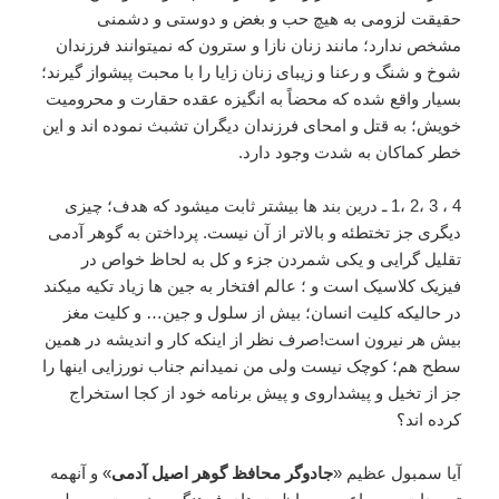
حقیقت لزومی به هیچ حب و بغض و دوستی و دشمنی
مشخص ندارد؛ مانند زنان نازا و سترون که نمیتوانند فرزندان
شوخ و شنگ و رعنا و زیبای زنان زایا را با محبت پیشواز گیرند؛
بسیار واقع شده که محضاً به انگیزه عقده حقارت و محرومیت
خویش؛ به قتل و امحای فرزندان دیگران تشبث نموده اند و این
خطر کماکان به شدت وجود دارد.
4 ، 3 ،2 ،1 ـ درین بند ها بیشتر ثابت میشود که هدف؛ چیزی
دیگری جز تختطئه و بالاتر از آن نیست. پرداختن به گوهر آدمی
تقلیل گرایی و یکی شمردن جزء و کل به لحاظ خواص در
فیزیک کلاسیک است و ؛ عالم افتخار به جین ها زیاد تکیه میکند
در حالیکه کلیت انسان؛ بیش از سلول و جین… و کلیت مغز
بیش هر نیرون است!صرف نظر از اینکه کار و اندیشه در همین
سطح هم؛ کوچک نیست ولی من نمیدانم جناب نورزایی اینها را
جز از تخیل و پیشداروی و پیش برنامه خود از کجا استخراج
کرده اند؟
آیا سمبول عظیم «
جادوگر محافظ گوهر اصیل آدمی
» و آنهمه