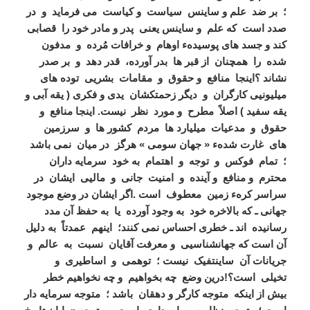
؛ بر ضد علم و ساینس سیاست و کیاست می فرماید و در
صدد است که علم و ساینس یعنی پدر و مادر خود را قصابی
کند و جسد های پوسیدهء اوهام و خرافات مُرده و مدفون
شده را همچنان از قبر ها بدر آورده، قدر دهد و بر صدر
نشاند ؟
اینجا منافع و حقوق و مقامات بشریی توده های
میلیونیی کارگران و دیگر زحمتکشان یدی و فکری ( یقه آبی و
یقه سفید ) اصلاً مطرح و مورد نظر نیست. اینجا منافع و
حقوق و مدعیات میلیارد ها مردم کشور ها و سرزمین
های غارت شدهء « جهان سومی » هرگز در میان نمی باشد
؛ تمام فوکس و توجه و اهتمام به خود سرمایه داران
محترم و منافع و آینده و امنیت جانی و مالیی ایشان در
سراسر کرهء زمین معطوف است .
اگر ایشان در وضع موجود
جهانی ـ که بالاخره خود به وجود آورده یا به حفظ آن مدد
رسانیده اند ـ خطری احساس نمی کنند؛ اینهم عمدتاً به دلیل
آن است که جهانشناسیی و معرفت آقایان نسبت به عالم و
جریانات آن ساینتفیک نیست ؛ توهمی و اساطیری و
تخیلی است؟!
درین وضع چه بخواهیم و چه نخواهیم خطر
بیش از اینکه متوجه کارگر و دهقان باشد ؛ متوجه سرمایه دار