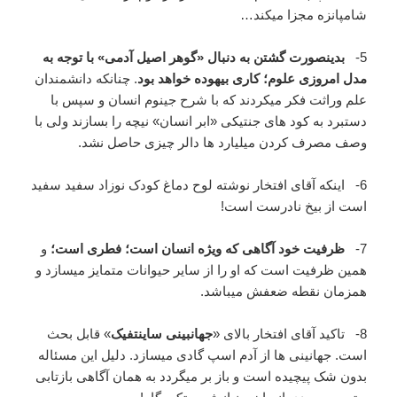
شامپانزه مجزا میکند…
5-
بدینصورت گشتن به دنبال «گوهر اصیل آدمی» با توجه به
مدل امروزی علوم؛ کاری بیهوده خواهد بود
. چنانکه دانشمندان
علم وراثت فکر میکردند که با شرح جینوم انسان و سپس با
دستبرد به کود های جنتیکی «ابر انسان» نیچه را بسازند ولی با
وصف مصرف کردن میلیارد ها دالر چیزی حاصل نشد.
6- اینکه آقای افتخار نوشته لوح دماغ کودک نوزاد سفید سفید
است از بیخ نادرست است!
7-
ظرفیت خود آگاهی که ویژه انسان است؛ فطری است؛
و
همین ظرفیت است که او را از سایر حیوانات متمایز میسازد و
همزمان نقطه ضعفش میباشد.
8- تاکید آقای افتخار بالای «
جهانبینی ساینتفیک
» قابل بحث
است. جهانینی ها از آدم اسپ گادی میسازد. دلیل این مسئاله
بدون شک پیچیده است و باز بر میگردد به همان آگاهی بازتابی