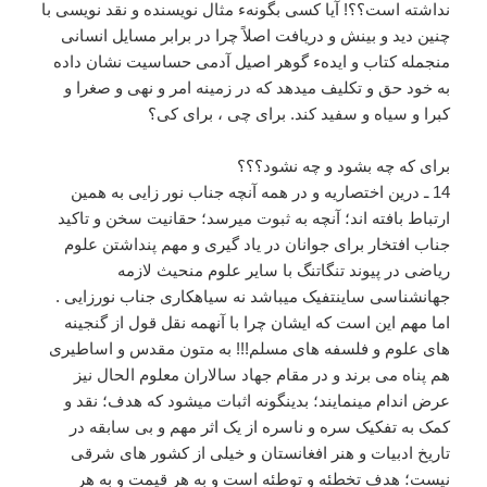
نداشته است؟؟! آیا کسی بگونهء مثال نویسنده و نقد نویسی با
چنین دید و بینش و دریافت اصلاً چرا در برابر مسایل انسانی
منجمله کتاب و ایدهء گوهر اصیل آدمی حساسیت نشان داده
به خود حق و تکلیف میدهد که در زمینه امر و نهی و صغرا و
کبرا و سیاه و سفید کند. برای چی ، برای کی؟
برای که چه بشود و چه نشود؟؟؟
14 ـ درین اختصاریه و در همه آنچه جناب نور زایی به همین
ارتباط بافته اند؛ آنچه به ثبوت میرسد؛ حقانیت سخن و تاکید
جناب افتخار برای جوانان در یاد گیری و مهم پنداشتن علوم
ریاضی در پیوند تنگاتنگ با سایر علوم منحیث لازمه
جهانشناسی ساینتفیک میباشد نه سیاهکاری جناب نورزایی .
اما مهم این است که ایشان چرا با آنهمه نقل قول از گنجینه
های علوم و فلسفه های مسلم!!! به متون مقدس و اساطیری
هم پناه می برند و در مقام جهاد سالاران معلوم الحال نیز
عرض اندام مینمایند؛ بدینگونه اثبات میشود که هدف؛ نقد و
کمک به تفکیک سره و ناسره از یک اثر مهم و بی سابقه در
تاریخ ادبیات و هنر افغانستان و خیلی از کشور های شرقی
نیست؛ هدف تخطئه و توطئه است و به هر قیمت و به هر