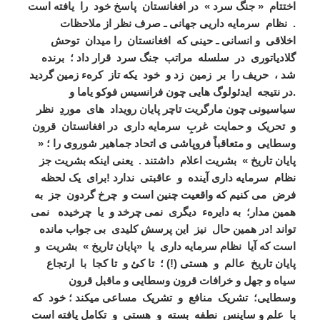
اختتام « جنگ سرد » در افغانستان پاسخ خود را یافته است
. نظام سرمایه داریی جهانی ـ صرف نظر از ملاحظات
اخلاقی و انسانی ـ حینی که افغانستان را میدان توحش
گلادیاتوری در سلسله مراتب جنگ سرد قرار داد ؛ برنده
شد ، حریف را بر زمین زد و خود یکه تاز کرهء زمین گردید
.
در نتیجه ایدئولوگ هایی چون فرانسیس فوکو یاما و
سیاسیونی چون مارگریت تاچر پایان رویداد های موردِ نظر
و تحریک و حمایت غربِ سرمایه داری در افغانستان قرون
وسطایی و متعاقباً فروپاشی ی اتحاد جماهیر شوروی را ؛ «
پایان تاریخ » بشریت اعلام داشتند . یعنی اینکه بشریت جز
نظام سرمایه داری آینده و عاقبتی ندارد !
برای یک لحظه
فرض می کنیم که واقعیت چنین است و چرخ گردون جز به
همین مدار؛ به دایرهء دیگری نمی چرخد و یا چرخیده نمی
تواند !
در همین حال نیز این پرسش کلیدی بی جواب مانده
است که آیا نظام سرمایه داری یا «پایان تاریخ » بشریت و
پایان تاریخ عالم و هستی (!) ؛ تا کئ و تا کجا با ارتجاع
سیاه و جهل و خرافات قرون وسطایی و ماقبل قرون
وسطایی؛ تشریک منافع و تشریک مساعی میکند ؛ خود که
با علم و ساینس نطفه بسته و هستی و تکامل یافته است