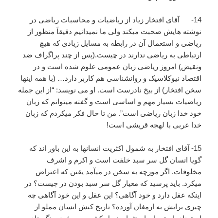
14- آقای افتخار زیاد از ریاضیات و محاسبات ریاضی در
نوشته هایش صحبت میکند ولی ما نمیدانیم دقیقاً منظور از
ریاضی و استعمال آن در رابطه به مسایل زیادی که هیچ
ارتباطی به ریاضی ندارند در چیست.(پس از چند پراگراف ضد
ونقیض) امروز ریاضی زبان عمومی علوم شده است و در
اقتصاد نیوکلاسیک و روانشناسی هم کاربر دارد… (با همه اینها
سخن افتخار) از بیخ نادرست است. او می نویسد: “از این جمله
ریاضیات بسیار مهم و اساسی است و گفته میتوانم که زبان
خود خدا زبان ریاضی است”. من تا حال فکر میکردم که زبان
خدا عربی با لهجه قریشی است!
15- آقای افتخار به شمول اکثریت انسانها به این باور اند که
گویا انسان گل سر سبد خلقت است و اکرم و اشرف
مخلوقات. اگر مورچه به سخن در میآمد یقنن که اعتراض
میکرد. باید پرسید که معیار گل سر سبد بودن در چیست؟ در
اینکه عقل دارد و خود آگاهی؟ این عقل و این خود آگاهی چه
چیزی برایش به ارمغان آورده؟ تاریخ کنش انسان مملو از