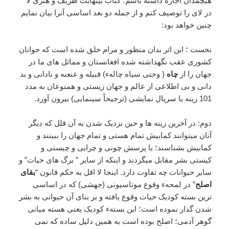
هیچمدان اجازه داشته باشم؛ کتاب بینهایت ظریف و هنری لا
در لای را توصیف کنم و از جمله دو بعد اساسی آنرا بیان نمایم
چنین خواهد بود:
نخست ؛ این اثر بدان منظور و مرام خلق شده است که جوانان
کشوری عقب نگهداشته شده افغانستان و مماثل های ما در
جهان را از
چاه
( وحتی سیاه چالهء) قبیله و عنعنه و نادانی و بد
دانی و بی اطلاعی از عالم و جهان زیستی و همنوعان به مدد
101 زینه یا سریال نمایشی (ترجیحاً سینمایی) بیرون آورد.
دوم: در آخرین زینه ها و حین نزدیک شدن به آن قلل که دیگر
آنان میتوانند کمابیش تمام هستی و تمام جهان را ببینند و
کمابیش بشناسند؛ با پرسش چونی و چرایی و چیستی و
کیستی بشر مقابل میگردند و اینکه از سایر ” برگ های حیات” و
سایر حیوانات چه تفاوت دارد. اینجا لا اقل به حکم قانون “
بقای
اصلح
” در لمحهء وقوع موتاسیونی (جهشی) که در اساسی
ترین بسته کودیک حیات وقوع یافته و بر بنای آن حیوانی به بشر
شدن گذار نموده است؛ این بستهء کودیک یعنی هسته میانی
گوهر آدمی؛ اصلح بوده است به همین دلیل ساده که نمی