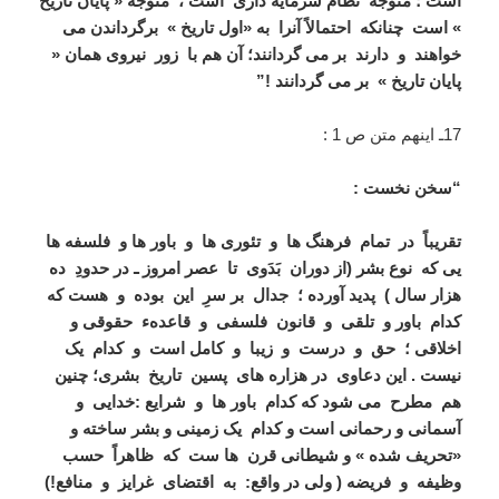
است ؛ متوجه نظام سرمایه داری است ، متوجه « پایان تاریخ
» است چنانکه احتمالاً آنرا به «اول تاریخ » برگرداندن می
خواهند و دارند بر می گردانند؛ آن هم با زور نیروی همان «
پایان تاریخ » بر می گردانند !”
17ـ اینهم متن ص 1 :
“سخن نخست :
تقریباً در تمام فرهنگ ها و تئوری ها و باور ها
و
فلسفه ها
یی که
نوع بشر (از دوران بَدَوی تا عصر امروز ـ در حدودِ ده
هزار سال ) پدید آورده ؛ جدال بر سرِ این بوده و هست که
کدام باور و تلقی و قانون فلسفی و قاعدهء حقوقی و
اخلاقی ؛ حق و درست و زیبا و کامل است و کدام یک
نیست .
این دعاوی در هزاره های پسین تاریخ بشری؛ چنین
هم مطرح می شود که کدام باور ها و شرایع :
خدایی و
آسمانی و رحمانی است و کدام یک زمینی و بشر ساخته و
«تحریف شده » و شیطانی
قرن ها ست که ظاهراً حسب
وظیفه و فریضه ( ولی در واقع: به اقتضای غرایز و منافع!)