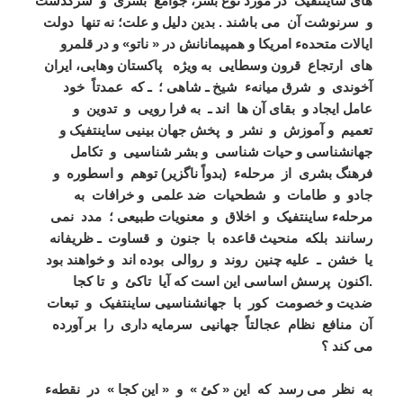
های ساینتفیک در مورد نوع بشر، جوامع بشری و سرگذشت
و سرنوشت آن می باشند .
بدین دلیل و علت؛ نه تنها دولت
ایالات متحدهء امریکا و همپیمانانش در « ناتو» و در قلمرو
های ارتجاع قرون وسطایی به ویژه پاکستان وهابی، ایران
آخوندی و شرق میانهء شیخ ـ شاهی ؛ ـ که عمدتاً خود
عامل ایجاد و بقای آن ها اند ـ به فرا رویی و تدوین و
تعمیم و آموزش و نشر و پخش جهان بینیی ساینتفیک و
جهانشناسی و حیات شناسی و بشر شناسیی و تکامل
فرهنگ بشری از مرحلهء (بدواً ناگزیر) توهم و اسطوره و
جادو و طامات و شطحیات ضد علمی و خرافات به
مرحلهء ساینتفیک و اخلاق و معنویات طبیعی ؛ مدد نمی
رسانند بلکه منحیث قاعده با جنون و قساوت ـ ظریفانه
یا خشن ـ علیه چنین روند و روالی بوده اند و خواهند بود
.
اکنون پرسش اساسی این است که آیا تاکئ و تا کجا
ضدیت و خصومت کور با جهانشناسیی ساینتفیک و تبعات
آن منافع نظام عجالتاً جهانیی سرمایه داری را بر آورده
می کند ؟
به نظر می رسد که این « کئ » و « این کجا » در نقطهء