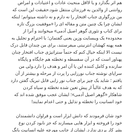
هم اثر بگذارد و یا لااقل منحیث عادات و اعتیادات و امراض
روانتنی از والدین به فرزندان منتقل شود.حقیقت این است که
من بزرگواری جناب افتخار را نه دارم و نه داشته میتوانم؛ اینکه
ایشان چرا یک چنین متن و مقاله ای را «موفقیت بزرگ تازه
برای کتاب و تئوری گوهر اصیل آدمی» میخوانند و آنرا از
محدودهء یک ویبسایت وزین یعنی گفتمان؛ با احترام و تجلیل به
همه پهنه کهشان انترنیتی میفرستند، برای من چندان قابل درک
نیست الا اینکه خیال کنم که حتماً ستراتیژی جناب افتخار چنان
پهناور است که در آن سفسطه و تخطئه هم جایگاه و پایگاه
سازنده و کامل کننده این یا آن امر و هدف را دارد.ولی من
سراپای نوشته جناب نورزایی را پرت از مرحله و بیشتر از آن
یافتم ؛ شاید یک چیز برای جناب نور زایی قابل تبریک گفتن دارد
که به هدف غالباً از پیش تعین شده تخطئه و سیاه کردن
شاهکار «گوهر اصیل آدمی»؛ ایشان عجب موفق شده اند که
خود انسانیت را تخطئه و تذلیل و حتی اعدام نمایند!
خود شان فرمودند که دانش ابزار است و فراوان دانشمندان
خود را فروخته و ابزار هایی میسازند که جز نابود کردن نوع
بشر کار بردی ندارد. ایشان از جانب مورچه علیه انسانیت بانگ