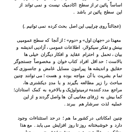
اساساً پائین تر از سطح اکادمیک نیست و نمی تواند از
این سطح پائین تر باشد .
(عجالتاً روی چراییی این اصل بحث کرده نمی توانیم .)
معهذا در «جهان اول» و «دوم» ؛ از آنجا که سطح عمومیی
بینش و تفکر سیکولار، اطلاعات عمومی ، آزادیی اندیشه و
بیان ، تحمل و احترام عقاید و افکار دیگران خیلی ها
بالاست ؛ حد اقل افراد کتاب خوان و مخصوصاً جستجوگر
حقایق و اندیشه ها پیرامون مسایل غامض و جانسوزی که
تما م بشریت با آن مواجه بوده و هست ؛ می توانند چنین
مباحث را زیر مطالعه بگیرند و با مددِ دیکشنری ها،
مراجع مدد کنندهء ترمینولوژیک و بالاخره به کمک استادان؛
کما بیش به ژرفای معانیی آن ها واصل گردند و از این
عملیه لذت سرشار هم ببرند .
چنین امکاناتی در کشور ما هم ؛ در حد استثناءات وجود
دارد و خوشبختانه روز تا روز افزایش می یابد . مع هذا