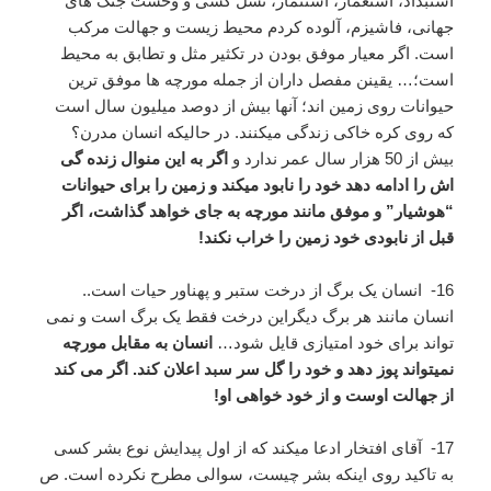
استبداد، استعمار، استثمار، نسل کشی و وحشت جنگ های
جهانی، فاشیزم، آلوده کردم محیط زیست و جهالت مرکب
است. اگر معیار موفق بودن در تکثیر مثل و تطابق به محیط
است؛… یقینن مفصل داران از جمله مورچه ها موفق ترین
حیوانات روی زمین اند؛ آنها بیش از دوصد میلیون سال است
که روی کره خاکی زندگی میکنند. در حالیکه انسان مدرن؟
بیش از 50 هزار سال عمر ندارد و
اگر به این منوال زنده گی
اش را ادامه دهد خود را نابود میکند و زمین را برای حیوانات
“هوشیار” و موفق مانند مورچه به جای خواهد گذاشت، اگر
قبل از نابودی خود زمین را خراب نکند!
16- انسان یک برگ از درخت ستبر و پهناور حیات است..
انسان مانند هر برگ دیگراین درخت فقط یک برگ است و نمی
تواند برای خود امتیازی قایل شود…
انسان به مقابل مورچه
نمیتواند پوز دهد و خود را گل سر سبد اعلان کند. اگر می کند
از جهالت اوست و از خود خواهی او!
17- آقای افتخار ادعا میکند که از اول پیدایش نوع بشر کسی
به تاکید روی اینکه بشر چیست، سوالی مطرح نکرده است. ص