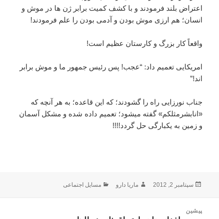
اعتراض بلند فرمودند و با کشف کمیت برابر ژن ها در موش و
انسان؛ هم ارزی موش بودن و آدمی بودن را علم فرمودند!
واقعاً کار بزرگ و کارستان عظیم است!
امریکایی تعمیم داد: “عجب! پس رئیس جمهور ما و موش برابر
اند!”
جناب نورزایی راه را گشودند؛ که این قاعده؛ به هر آنچه که
«انابشرمثلکم» گفته میشود؛ تعمیم داده شده و مشکل آسمان
و زمین به یکبارگی حل گردد!!!!
ارسال
نویسنده
دسته‌ها
سپتامبر 2, 2012
ماریا دارو
مسایل اجتماعی
شده
در
اهبری
پیشین
وشته