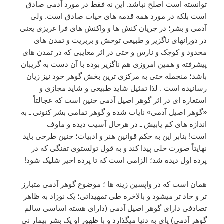
توانسته است اصلح نباشد. این نه فقط در مورد آدمی صادق
است بلکه در مورد همه قدمه های حیات صادق است. ولی
آدمی و بشر؛ در جریان کنش ها و واکنش های فرا غریزی یعنی
در دورانهای ناگزیر و طبیعی توحش و بربریت و تمدن های
محدود و کوچک و نارس و حتی در اثر معایبی که در تمدن های
پیشرفته و همین امروزی هم ناگزیر بوده با آن دست به گریبان
باشد؛ منجمله حتی به مرکزی ترین بخش گوهر خود نیز زیان
رسانیده است . لذا تمثیل شاید طبیعی و شاید مجازی و
استعاره ای در اثر گوهر اصیل آدمی چنین است که عجالتاً
«گوهر اصیل آدمی» نایاب شده و گوهر تمامی بشر کنونی ـ به
اندازه های کم یابیش ـ در هرحال آسیب دیده و ماوف
است! بنابر این به حکم قوانین هنر و ادبیات؛ چنین طرحی باید
نهایتاً صورت حلی پیدا کند و به قول تولستوی تفنگی که در
پرده اول دیده شد؛ الزامی است که تا پرده اخیر شلیک شود!
همان است که در واپسین زینه ها ؛ موضوع گوهر آدمی متبارز
تر و حاد تر میشود و بالاخره طی تمهیداتی؛ یک نوزاد به ظاهر
تصادفی دارای گوهر اصیل آدمی (دارای هسته اساسی سالم
گوهر آدمی) پای به دنیا میگذارد و با ظهور او یک بشر بیمار نی