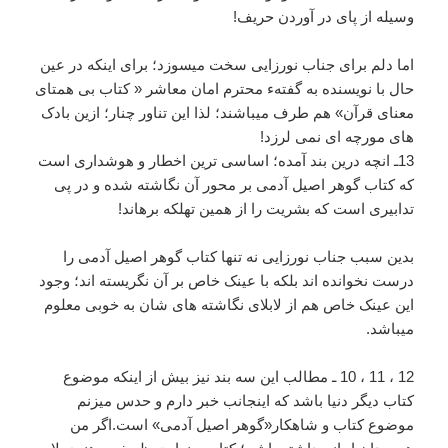
وسیله از پای در آوردن حریف!
اما دلم برای جناب نورزایی سخت میسوزد؛ برای اینکه در عین
حال با نویسنده به گفتهء محترم امان معاشر « کتاب بی همتای
معنای قرآن» هم طرف میباشند؛ لذا این تناور چنار؛ ازین بادک
های مورچه ای نمی لرزد!
13ـ انچه درین بند آمده؛ اساسی ترین اخطار و هوشداری است
که کتاب گوهر اصیل آدمی بر محور آن نگاشته شده و در پی
تدابیری است که بشریت را از همین تهلکه برهاند!
بدین سبب جناب نورزایی نه تنها کتاب گوهر اصیل آدمی را
درست نخوانده اند بلکه با عینک خاص بر آن نگریسته اند؛ وجود
این عینک خاص هم از لابلای نگاشته های شان به خوبی معلوم
میباشد.
12 ، 11 ، 10 ـ مطالب این سه بند نیز بیش از اینکه موضوع
کتاب دیگر دنیا باشد که اینجانب خبر دارم و حدس میزنم
موضوع کتاب و شاهکار«گوهر اصیل آدمی» است.اگر من