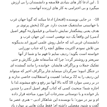
1 . این ادعا کار های بنیادی فلاسفه و دانشمندان را بی ارزش
میگیرد و بی احترامی به کار های ارزنده آنهاست.
18- در جایی نویسنده (افتخار) ادعا میکند که گویا جهان غرب
با جهانبینی ساینتفیک ضدیت دارد. ص 22 (بخش پرتوی بر
هدف یعنی پیشگفتار نمایش داستانی و فیلموارهء گوهر اصیل
آدمی) این واقعاً یک دید توهمی است. این جهان غرب و
دانشمندان غربی اند که حامل روش علمی امروز اند.بدینگونه
من تلاش نمودم اکثریت مطلق آنچه را که جناب نورزایی
خواسته است بگوید؛ ردیف نمایم تا فهم ما و شما از آنها
سریعتر و روشنتر گردد؛ چرا که متآسفانه طرز نگارش و حتی
تفکیک جملات و پراگراف هایشان خواننده را مانند گمشده ای
در جنگل انبوه؛ سرگردان مینماید.چار پراگراف اخیر که میتواند
این ردیف را به 22 برساند؛ اهمیت و استقلالیت خاصی ندارند و
در بر رسی موارد 18 گانه بالا آنها نیز رفع و دفع میشوند.لذا با
اجازه شما؛ منحیث کسی که کتاب گوهر اصیل آدمی را چندین
بار خوانده و با دوستانی مندرجات آنرا مورد مباحثه قرار داده
ام و نیز در مورد؛ با نویسنده این شاهکار ادبی – هنری عصر ما
گفت و شنود مفصلی داشته ام؛ فقط مکث هایی بر موارد یاد