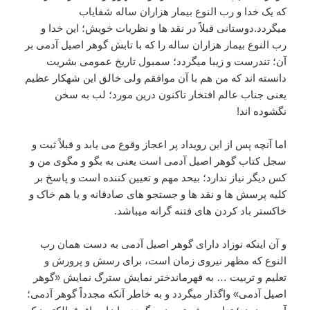
که یک خدا و رب النوع بیمار هزاران ساله شفایاب
میگردد.دوستانی قبلاً در نقد ها و نظریات خویش؛ این خدا و
رب النوع بیمار هزاران ساله را که با تابش گوهر اصیل آدمی بر
آن؛ تندرست و زیبا میگردد؛ سمبول تاریخ عمومی بشریت
دانسته اند که من هم با آن موافقم ولی خالق این شهکار عظیم
یعنی جناب عالم افتخار تاکنون درین مورد؛ لب به سخن
نگشوده اند!
اما آنچه پس از این رویداد پر اعجاز وقوع می یابد و قبلاً ثبت و
سجل کتاب گوهر اصیل آدمی است یعنی به بگو و مگوی من و
کس دیگر نیاز ندارد؛ بیحد مهم و تعیین کننده است و پاسخ بر
کلیه پرسش ها و نقد ها و جستجو های صادقانه و یا هم خاک و
خاکستر باد کردن های فتنه گرانه میباشد.
و آن اینکه نوزاد دارای گوهر اصیل آدمی به دست همان رب
النوع که مظهر نیروی زمان است، برای رسش و پرورش و
تعلیم و تربیت … به قهرماندختر نمایش سترگ نمایش «گوهر
اصیل آدمی» واگذار میگردد و به خاطر آنکه مجدداً گوهر آدمی؛