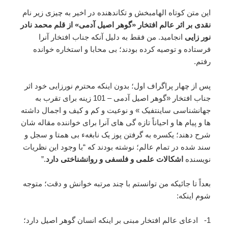
این متن کوتاه الهامبخش و تکاندهنده در اخیر به چیزی زیر نام
نقدی بر اثر عالم افتخار «گوهر اصیل آدمی» از قلم محمد نادر
نور زایی
انجامید. من فقط به دلیل آنکه جناب افتخار آنرا
فرستاده و توصیه کرده بودند؛ بی محابا و استخاره خوانده
رفتم.
پس از چهار پراگراف اول؛ بدون اینکه محترم نورزایی خود اثر
جناب افتخار «گوهر اصیل آدمی – 101 زینه برای تقرب به
جهانشناسی ساینتفیک » و نوعیت و کم و کیف و اجمال داشته
ها و پیام ها و احیاناً تازه گی های آنرا برای خواننده مقاله شان
شرح دهند؛ یکسره به گرفتن پوز یک نابغهء بی همتا و سجل و
سند شده در تمام عالم؛ نوشته بودند که “با وجود این نظریات
نویسنده
اشکالات علمی و فلسفی و روانشناختی دارد
.”
بعداً تا جائیکه من توانستم با چند مرتبه خوانش و دقت؛ متوجه
شوم اینکه:
1- ادعای عالم افتخار مبنی بر اینکه انسان گوهر اصیل دارد؛