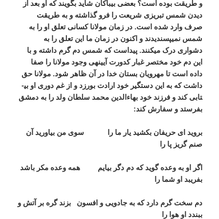
و طریقت بوده است؟ بعضی بی­باکان شاید بگویند که او بعد از
دیدن شمس تبریزی شریعت را فرو گذاشته و به طریقت
صرف وارد شده است. در زمان مولانا کسانی تعلق او را به
شمس نمی­پسندیدند و اکنون در زمان ما این تعلق را به
دشواری درک می­کنند. پیداست که شمس دم گرم داشته و با
این دم خود مختصر غبار کدورت آیینه­ی وجود مولانا را صفا
داده است تا مهرویان بستان خدا در آن ظاهر شود. مولانا حق
داشت که به این دستگیر خود ارادت بورزد و از غم دوری او بی­
تابی کند و فرزند خود بهاءالدین محمد سلطان ولد را به دمشق
بفرستد و سفارش کند:
بروید ای حریفان بکشید یار ما را سوی من بیاورید آن
صنم گریز پا را
اگر او به وعده گوید که دم دگر بیایم همه وعده مکر باشد
بفریبد او شما را
دم سخت گرم دارد که به جادویی و افسون بزند گره بر آتش و
ببندد او هوا را