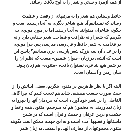
از همه آزمود و سخن و شعر را به اوج بلاغت رساند.
حافظ وسنايي هم شعر را به مرتبه­ای از رفعت و عظمت
رساند که نمی­دانیم آیا هیچ شاعر دیگری به آنجا رسیده است و
چگونه شاعران می­توانند به آنجا رسند. اما در مورد مولوی چه
بگوییم که شعر او نه ظرافت و فصاحت شعر سنايي دارد و نه
در فخامت به شعر حافظ و فردوسی می­رسد، پس چرا مولوی
را در عداد آن سه بزرگ شعر پارسی دري می­دانیم؟ پاسخ این
است که آتشی در زبان «دیوان شمس» هست که نظیر آن را
در شعر هیچ شاعری نمی­توان یافت، «مثنوی» هم زبان پیوند
میان زمین و آسمان است.
البته اگر با نظر ظاهربین در مثنوی بنگریم، بعضی ابیاتش را از
حیث صورت سست می­بینیم. شاید هم تعجب کنیم که چرا گاهی
الفاظی را در شعر خود آورده است که مردمان آنها را بی­پروا به
زبان نمی­آوردند. به مضمون هم که می­رسیم، مثنوی همه وعظ و
حکمت و درس عرفان و حدیث و قرآن است که در ضمن
داستان­ها و قصه­ها آمده است و به این جهت، ممکن است بگویند
مثنوی مجموعه­ای از معارف الهی و اسلامی به زبان شعر