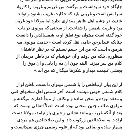
جایگاه خود نمی­دانست و می­گفت من غریبم و غریب را کاروان­
سرا بس است و غریبی باید که حکایت غریب بشنود و تواند
شنید، در چشم اهل ظاهر مقداری ندارد اما مولانا خود غریب
بود و غربت شمس را شناخت. از سخنی که مولوی در باب
خود گفته است می­توان نوع تعلق او به شمس­الدین را دانست
چنان­که عبدالرحن جامی نقل کرده است «خدمت مولوی می­
فرموده است که من این جسم نیستم که در نظر عاشقان
منظورم، بلکه من ذوقم و آن خوشی­ام که در باطن مریدان از
کلام من سر می­زند. البته چون آن دم را یابی و آن ذوق را
بچشی غنیمت می­دار و شکرها می­گذار که من آنم.»
از این بیان ارتباطش را با شمس می­توان دانست، باطن او از
کلام شمس خوش می­شده است. آخر شمس اهل سخن­های فنی
و معقد نبوده و سخن ساده و بی­تکلف از مبدأ فطرت می­گفته و
مولوی طالب چنین سخنی بوده است. اصلاً اتفاقی نیست که
بعد از آنکه غریب بی­مانند نشانی و خبری باز نیامد، مولانا دست
ارادت به صلاح­الدین زرکوب داد و این صلاح­الدین هم مردی
بسیار ساده و صافی بود که از علوم رسمی چیزی نمی­دانست و