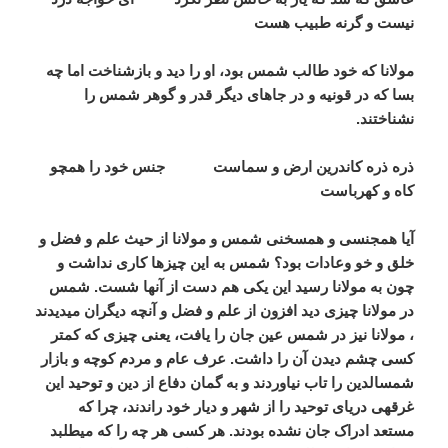
نیست و گرنه طبیب هست
مولانا که خود طالب شمس بود، او را دید و بازشناخت اما چه
بسا که در قونیه و در جاهای دیگر قدر و گوهر شمس را
نشناختند.
ذره ذره کاندرین ارض و سماست جنس خود را همچو
کاه و کهرباست
آیا هم­جنسی و هم­سخنی شمس و مولانا از حیث علم و فضل و
خلق و خو وعادات بود؟ شمس به این چیزها کاری نداشت و
چون به مولانا رسید این یکی هم دست از آنها شست. شمس
در مولانا چیزی دید افزون از علم و فضل و آنچه دیگران می­دیدند
، مولانا نیز در شمس عین جان را یافت، یعنی چیزی که کم­تر
کسی چشم دیدن آن را داشت. عرف عام و مردم کوچه و بازار
شمس­الدین را تاب نیاوردند و به گمان دفاع از دین و توحید این
غرقه­ی دریای توحید را از شهر و دیار خود راندند، چرا که
مستعد ادراک جان نشده بودند. هر کسی هر چه را که می­طلبد