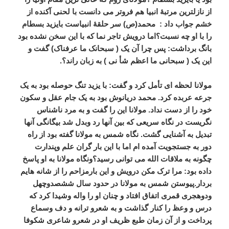
از نازلترین مرتبۀ انبیا هم فروتر می دانست با لحنی آکنده از
خشم جواب داد : محمد(ص) سر حلقۀ انبیاست بایزید بسطام
را با او چه نسبت؟اما درویش تاجر نما که با این سخن نشده بود
بانگ برداشت: پس چرا آن یک ( سبحانک ما عرفناک) گفت و
این یک ( سبحانی ما اعظم شأ نی ) به زبان راند؟.
مولانا لحظه ای تأمل کرد و گفت: با یزید تنگ حوصله بود به یک
جرعه عربده کرد. محمد دریانوش بود به یک جام عقل و سکون
خود را از دست نداد. مولانا این را گفت و به مرد ناشناس
نگریست در نگاه سریعی که بین آنها رد وبدل شد بیگانگی آنها
تبدیل به آشنایی گشت. نگاه شمس به مولانا گفته بود از راه
دور به جستجویت آمده ام اما با این بار گران علم وپندارت
چگونه به ملاقات الله می توانی رسید؟ونگاه مولانا به او پاسخ
داده بود: مرا ترک مکن درویش و این بارمزاحم را از شانه هایم
بردار.پیوستن شمس به مولانا در حدود سال ششصدوچهل
ودوهجری قمری اتفاق افتاد و چنان او را واله وشیدا کرد که
درس و وعظ را کنار گذاشت و به شعرو ترانه و دف وسماع
پرداخت و از آن زمان طبع ظریف او در شعرو شاعری شکوفا