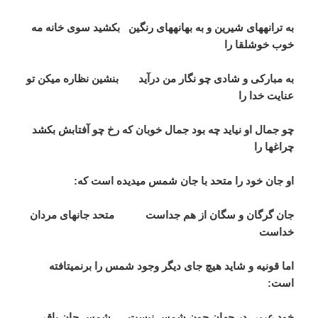
به ترانه­های شیرین و به بهانه­های رنگین بکشید سوی خانه مه
خوب خوش­لقا را
به مبارکی و شادی چو نگار من درآید بنشین نظاره می­کن تو
عنایت خدا را
چو جمال او نیاید چه بود جمال خوبان که رخ چو آفتابش بکشد
چراغ­ها را
او جان خود را متحد با جان شمس می­دیده است که:
جان گرگان و سگان از هم جداست متحد جان­های مردان
خداست
اما قونیه و شاید هیچ جای دیگر وجود شمس را برنمی­تافته
است:
خود عربی در جهان چون شمس نیست شمس جان باقی