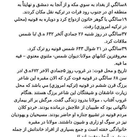
۸سالگي از بغداد به سوي مکه و از آنجا به دمشق و نهايتاْ به
منطقه اي در جنوب رود فرات در ترکيه نقل مکان کردند.
۱۹سالگي با گوهر خاتون ازدواج کرد و دوباره به قونيه (محلي
در ترکيه امروزي) رفت.
۳۷سالگي در روز شنبه ۲۶ جمادي آلخر ۶۴۲ ه.ق /با شمس
ملاقات کرد.
۳۹سالگي در ۲۱ شوال ۶۴۳ شمس قونيه رو ترک کرد.
معروفترين کتابهاي مولانا:ديوان شمس- مثنوي معنوي – فيه
ما فيه.
تاريخ و محل فوت: در غروب روز ۵جمادي الاخر ۶۷۲ه.ق /در
سن ۶۸ سالگي در قونيه فوت کرد که الان مقبره اين شاعر
برزگ قرن ششم در قونيه (ترکيه امروزي) مي باشد که محل
زيارت عاشقان و شيفتگان اين شاعر برزگ هستند .هنگام
غروب آفتاب ، مولانا بدرود زندگی گفت. مرگش بر اثر بیماری
ناگهانی بود که طبیبان از علاجش درمانده بودند. خردو کلان
مردم قونیه در تشییع جنازه او حاضر بودند. مسیحیان و یهودیان
نیز در سوگ او زاری و شیون داشتند. مولانا در مقبره
خانوادگی خفته است و جمع بسیاری از افراد خاندانش از جمله
پدرش در آنجا مدفون اند.))