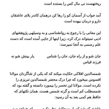
ریخته­ست نی مال کس را بستده است
آمد جواب از آسمان کو را رها کن درهمان کاندر بلای عاشقان
دارو و درمان بیهده است
این معانی را با رجوع به روان­شناسی و به وسیله­ی پژوهش­های
ادبی نمی­تواند درک کرد، زیرا اینها از جایی آمده است که دست
علم رسمی به آنجا نمی­رسد:
جان شو و از راه جان، جان را شناس یار بینش شو نه
فرزند قیاس
شمس­الدین افلاکی حکایت می­کند که که یکی از شاگردان مولانا
افسوس می­خورد که چرا درک محضر شمس­الدین تبریزی را
نکرده است. مولانا این تحسر را بی­مورد دانسته و گفته بود که
شمس­طلب کم است و گرنه شمس هست. همان نکته­ای که
حافظ هم کمی بعد به آن رسید:
عاشق که شد که یار به حالش نظر نکرد ای خواجه درد