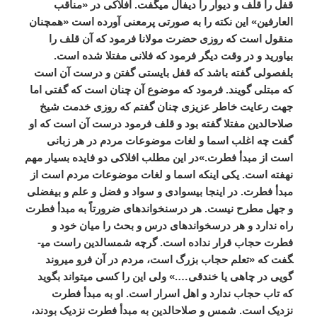
قفل را قلف و دیوار را دیفال می­گفت. افلاکی در «مناقب
العارفین» این نکته را به صورتی پرمعنی آورده است «همچنان
منقول است که روزی حضرت مولانا فرمود که آن قلف را
بیاورید و در وقت دیگر فرمود که فلانی مفتلا شده است.
بلفصولی گفته باشد که قفل بایستی گفتن و درست آن است
که مبتلی گویند. فرمود که موضوع آن چنان است که گفتی اما
جهت رعایت خاطر عزیزی چنان گفتم که روزی خدمت شیخ
صلاح­الدین مفتلا گفته بود و قلف فرمود درست آن است که او
گفت چه اغلب اسما و لغات موضوعات مردم در هر زبانی
است از مبدأ فطرت.»در این مطلب افلاکی دو فایده بسیار مهم
نهفته است. یکی اینکه اسما و لغات موضوعات مردم است از
مبدأ فطرت. در اینجا بی­سوادی و سواد و فضل و علم و بی­فضلی
و جهل مطرح نیست. هر درس­نخوانده­ای ضرورتاً به مبدأ فطرت
راه ندارد و هر درس­خوانده­ای درس و بحث را میان خود و
فطرت حجاب قرار نداده است. گرچه شمس­الدین راست می­
گفت که «تعلم حجاب بزرگ است، مردم در آن فرو می­روند
گویی در چاهی یا خندقی….» ولی این را کسی می­تواند بگوید
که تاب حجاب ندارد و اهل اسرار است. او به مبدأ فطرت
نزدیک است. شمس و صلاح­الدین به مبدأ فطرت نزدیک بودند،