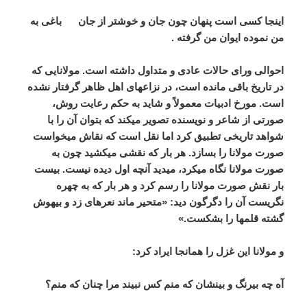
اینجا کسی است پنهان چون جان و خوشتر از جان باغی به
من نموده ایوان من گرفته .
احوالی ورای حالات عادی و متداول داشته است. مولانایی که
در تاریخ باقی مانده است، در نزاع­های اهل ظاهر گرفتار نشده
است. مورخ ادبیات معمولاً و شاید به حکم رعایت روش،
صورتی از شاعر و نویسنده تصویر می­کند که بتوان آن را با
شواهد تاریخی تطبیق کرد اما نقل است که نقاش می­خواست
صورت مولانا را بسازد. هر بار که نقشی می­کشید چون به
صورت مولانا نگاه می­کرد، می­دید آنچه اول دیده نیست. بیست
بار نقش صورت مولانا را رسم کرد و هر بار که به چهره
نگریست آن را دگرگون دید: «متحیر ماند نعره­ای زد و بیهوش
گشته قلم­ها را بشکست.»
و مولانا این غزل را همان­جا ایراد کرد:
آه چه بی­رنگ و بی­نشان که منم کس نبیند مرا چنان که منم؟