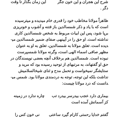
شرح این هجران و این خون جگر این زمان بگذار تا وقت
دگر .
ظاهراً مولانا مخاطب خود را قدری خام می­دیده و می­ترسیده
است که با یاد و ذکر شمس­الدین باز فتنه و آشوب و خونریزی
برپا شود، پس این ابیات مربوط به شخص شمس­الدین کاری
نداشته است. او حق را در آیینه­ی صفای ضمیر شمس­الدین می­
دیده است. تعلق مولانا به شمس­الدین، تعلق به او به عنوان
مظهر صافی اسماء الهی است، وگرنه مولانا شمس­پرست
نبوده است. شمس­الدین هم برخلاف آنچه بعضی نویسندگان در
حق او گفته­اند، به مرتبه­ای از توحید رسیده بود که مرید و
ستایشگر نمی­خواست و تحمل مدح و ثنای شیخ­السلامیش
نداشت بلکه این توجه، توجه به دردمندی مولانا بود. شمس می­
دانست که درد مولانا چیست:
بیماری دارد عجب بی­درسر بی­درد تب چاره ندارد در زمینه
کز آسمانش آمده است
گفتم خدایا رحمتی کارام گیرد ساعتی نی خون کس را