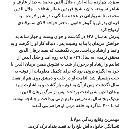
سیزده چهارده ساله اش ، جلال الدین محمد به دیدار عارف و
شاعر نسوخته جان ، شیخ فریدین عطار شتافت . جلال الدین
محمد، بنا به روایاتی در هجده سالگی ، در شهر لارنده ، به
فرمان پدرش با گوهر خاتون ، دختر خواجه لالای سمرقندی
ازدواج کرد.
پدرش به سال ۶۲۸ در گذشت و جوان بیست و چهار ساله به
خواهش مریدان یا بنا به وصیت پدر ، دنباله کار او را گرفت و به
وعظ و ارشاد پرداخت. دیری نگذشت که سید برهان الدین
محقق ترمذی به سال ۶۲۹ ه.ق/ به روم آمد و جلال الدین از
تعالیم و ارشاد او برخوردار شد. به تشویق همین برهان الدین یا
خود به انگیزه درونی بود که برای تکمیل معلومات از قونیه به
حلب رهسپار شد. اقامت او در حلب و دمشق روی هم از هفت
سال نگذشت. پس از آن به قونیه باز گشت و به اشارت سید
برهان الدین به ریاضت پرداخت.پس از مرگ برهان الدین ،
نزدیک پنج سال به تدریس علوم دینی پرداخت و چنانچه نوشته
اند تا ۴۰۰ شاگرد به حلقه درس او فراهم می آمدند.
مهمترين وقايع زندگي مولانا:
۵سالگي خانواده اش بلخ را به قصد بغداد ترک کردند.