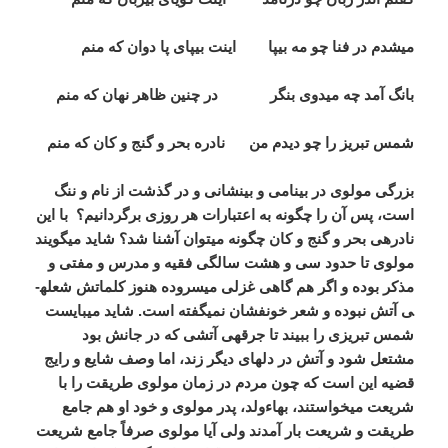
می­شدم در فنا چو مه بی­پا اینت بی­پای پا دوان که منم
بانگ آمد چه می­دوی بنگر در چنین ظاهر نهان که منم
شمس تبریز را چو دیدم من نادره بحر و گنج و کان که منم
بزرگی مولوی در بی­نامی و بی­نشانی و در گذشت از نام و ننگ
است، پس آن را چگونه به اعتبارات هر روزی برگردانیم؟ با این
نادره­ی بحر و گنج و کان چگونه می­توان آشنا شد؟ شاید می­گویند
مولوی تا حدود سی و هشت سالگی فقیه و مدرس و مفتی و
مذکر بوده و اگر هم گاهی غزلی می­سروده هنوز کلماتش شعله­
ی آتش نبوده و شعر خون­فشان نمی­گفته است. شاید می­بایست
شمس تبریزی را ببیند تا جرقه­ی آتشی که در جانش بود
مشتعل شود و آتش در دل­های دیگر زند، اما وصف شایع و رایج
قضیه این است که چون مردم در زمان مولوی طریقت را با
شریعت می­خواستند، بهاءولد، پدر مولوی و خود او هم جامع
طریقت و شریعت بار آمدند ولی آیا مولوی صرفاً جامع شریعت