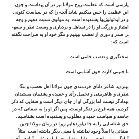
پارسی است که عظمت روح مولانا نیز در آن پیداست و چون
این عظمت را حس می­کنیم شاید آنچه را که در سیاست کنونی
و در ایدئولوژی­ها پسندیده است، به مولوی نسبت دهیم و وجه
امتیاز و بزرگی او را در تساهل و بردباری و وسعت نظر و سعه­
ی صدر و دوری از تعصب ببینیم و مگر خود او به صراحت نگفته
است که:
سختگیری و تعصب خامی است
تا جنینی کارت خون آشامی است .
بی­تردید شاعر دانای خردمندی چون مولانا اهل تعصب و تنگ­
نظری و ظاهربینی و تحمیل رأی و عقیده و پشتیبان مستبدان
بیدادگر نیست اما بزرگی او از جای دیگر است و صفایی که ذکر
کردیم، همه فرع بر تفکر اوست، پس اگر او را به صفاتی که در
جامعه و سیاست جدید و مطلوب و پسندیده است بشناسیم،
حق شناسایی را به جا نیاورده­ایم زیرا در زمان مولانا چنین
صفاتی یا اصلاً وجود نداشته یا معنی دیگر داشته است. مثلاً
آزادگی و سماحت و مدارا بوده است، اما مسئله­ی آزادی رأی و