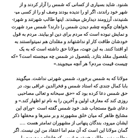
شنود. شاید بسیاری از کسانی که شمس را آزار کردند و از
شهر خود راندند، اگر او را ندیده بودند وصف او را از کسی می­
شنیدند، آرزومند دیدارش می­شدند. اینها طالب شهرتند و شهرت­
خواهان چگونه چشم دیدن شمس را دارند؟ شمس مرد شهرت
و نمایش نبوده است که مردم برای دین او بیایند. مردم به قول
خودشان طاقت کار او نداشته­اند و مقلدان هم نمی­توانستند به
او اقتدا کنند. به این جهت، مولانا حق داشته است که به یک
بلفصول مقلد بتازد. بلفصول در شمس چه می­جسته است؟ «که
چیست قیمت مردم؟ هر آنچه می­جویند.»
مولانا که به شمس برخورد، شمس شهرتی نداشت. می­گویند
بابا کمال جندی که استاد شمس و فخرالدین عراقی بود، در
حق شمس دعا کرده بود که «حق سبحانه و تعالی مصاحبی
روزی کند که معارف اولین و آخرین را به نام تو اظهار کند.» و
دعای شیخ مستجاب شد. خود شمس گفته است «ورای این
مشایخ ظاهر که میان خلق مشهورند و بر منبرها و محفل­ها ذکر
ایشان می­رود، بندگان پنهانی از مشهوران تمام­تر هست ….
گمان مولانا این است که آن منم اما اعتقاد من این نیست. اگر
مطلوب نیم، طالب هستم.» غریبی که خانقاه و مدرسه را