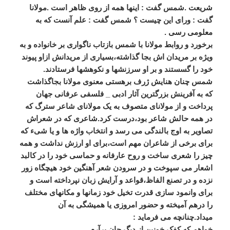
شریعت .شمس گفت : اینها همه از روی ظاهر است .مولانا
گفت : ورای این چیست ؟ شمس گفت : علم آنست که به
معلومی رسی .
برخورد و روابط مولانا با شمس بازتاب ناگواری بر خانواده و به
ویژه بر مریدان اش بجا گذاشته،بسیاری از مریدانش ازاو پیوند
خود را گسستند و بر او سرزنشها و نکوهشها فرستادند.
شمس چنان هنایش ژرف برهستی معنوی مولانا بجاگذاشت
که به آفرینش بزرگترین آثار ادبی _ فلسفی عرفانی جهان
پرداخت و از مولانای متصوف به یک مولانای شاعر سترگ که
در همه حالش شاعر بود،درست کرد.شاعری که در شعراش
تصاویر به اوج بالندگی می رسد و انتخاب واژه ها و یا شیء که
برای برخی از شاعران مهم است،برای او ارزش نداشت و همه
چیز را شعری ساخت و روح عارفانه و حماسی خود را در کالبد
اشعار می سپوخت و در سرودن شعر آهنگین خود هیچگاه زور
نزده و در تصنع الفاظ،قواعد و آرایش زبان نپرداخته است و
برای وانمود سازی قدرت تخیل خود زمانها و مکانهای مختلف
را درهم آمیخته و حضور امروزی یا همیشگی به آن
میداد.چنانچه می فرماید :
خواهم که کفک خونین از دیگ جان برآرم