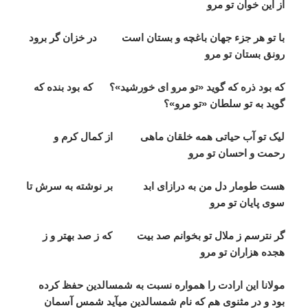
از این خوان تو مرو
با تو هر جزء جهان باغچه و بستان است در خزان گر برود
رونق بستان تو مرو
که بود ذره که گوید «تو مرو ای خورشید»؟ که بود بنده که
گوید به تو سلطان «تو مرو»؟
لیک تو آب حیاتی همه خلقان ماهی از کمال کرم و
رحمت و احسان تو مرو
هست طومار دل من به درازای ابد بر نوشته به سرش تا
سوی پایان تو مرو
گر نترسم ز ملال تو بخوانم صد بیت که ز صد بهتر و ز
هجده هزاران تو مرو
مولانا این ارادت را همواره نسبت به شمس­الدین حفظ کرده
بود و در مثنوی هم که نام شمس­الدین می­آید شمس آسمان