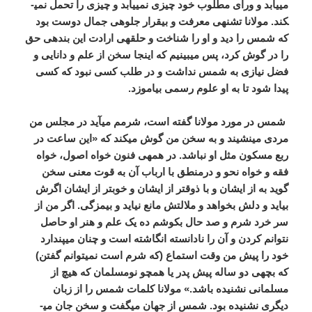
می­یابد و ورای مطلوب خود چیزی نمی­یابد و چیزی را تحمل نمی­
کند. مولانا تشنه­ی معرفت و بی­قرار جلوه­ی جمال دوست بود
که شمس را دید و او را شناخت و حلقه­ی ارادت این بنده­ی حق
را در گوش کرد، پس می­بینیم که اینجا سخن از علم و دانایی و
فضل نیازی به شمس نداشت و در طلب کسی نبود که کسی
پیدا شود تا به او علوم رسمی بیاموزد.
شمس در مورد مولانا گفته است، شرمم می­آید در مجلس من
مردی می­نشیند و به سخن من گوش می­کند که «این ساعت در
ربع مسکون مثل او نباشد. در همه­ی فنون خواه اصول، خواه
فقه و خواه نحو و درمنطق با ارباب آن به قوت معنی سخن
گوید به از ایشان و با ذوق­تر از ایشان و خوب­تر از ایشان اگرش
بیاید و دلش بخواهد و ملالتش مانع نیاید و بی­مزگی. اگر من از
سر خرد شرم و صد حال بکوشم ده یک علم و هنر او حاصل
نتوانم کردن و آن را نادانسته انگاشته است و چنان می­پندارد
خود را پیش من وقت استماع (که شرم است نمی­توانم گفتن)
که بچه­ی دو ساله پیش پدر یا همچو نومسلمان که هیچ از
مسلمانی نشنیده باشد.» مولانا کلمات شمس را از زبان
دیگری نشنیده بود. شمس از جهان می­گفت و سخن جان می­