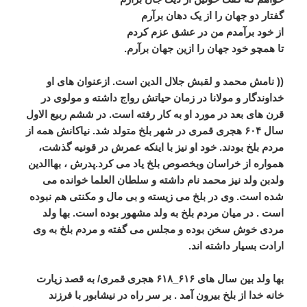
گفتار دو جهان را از یک دهان برآرم
از خود برآمدم من در عشق عزم کردم
تا همچو خود جهان را ازین جهان برآرم.
(( نامش محمد و لقبش جلال الدین است. ازعنوان های او
خداوندگار و مولانا در زمان حیاتش رواج داشته و مولوی در
قرن های بعد در مورد او به کار رفته است. در ششم ربیع الاول
سال ۶۰۴ هجری قمری در شهر بلخ متولد شد. نیاکانش همه از
مردم بلخ بودند. خود او نیز با اینکه عمرش در قونیه گذشت،
همواره از خراسان وبخصوص بلخ ياد می کرد.پدرش ، بهاالدین
ولدبن ولد نیز محمد نام داشته و سلطان العلما خوانده می
شده است. وی در بلخ می زیسته و بی مال و مکنتی هم نبوده
است . در میان مردم بلخ به ولد مشهور بوده است. بها ولد
مردی خوش سخن بوده و مجلس می گفته و مردم بلخ به وی
ارادت بسیار داشته اند.
بها ولد بین سال های ۶۱۶_۶۱۸ هجری قمری/ به قصد زیارت
خانه خدا از بلخ بیرون آمد . بر سر راه در نیشابور با فرزند