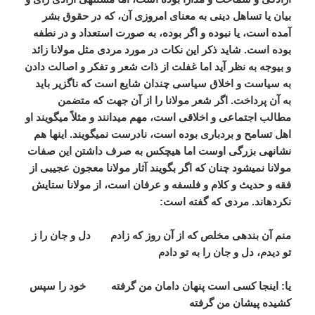
بیان یا تساهل دینی به معنای امروزی آن، که در حقوق بشر
آمده است، یا نبوده و اگر بوده، به صورت استعداد و در نطفه
بوده است. شاید ذکر این نکات در مورد مردی مثل مولانا زائد
و بی­وجه به نظر آید اما غفلت از ذات شعر و تفکر و اصالت دادن
به سیاست و اخلاق سیاسی چندان شایع است که ناگزیر باید
به آن پرداخت. اگر شعر مولانا را از آن جهت که متضمن
مطالب اجتماعی و اخلاقی است، مهم می­دانند و مثلاً می­گویند او
اهل تسامح و بردباری بوده است، نادرست نمی­گویند. اینها هم
نشانه­ی بزرگی اوست اما هیچ­کس به صرف داشتن این صفات
مولانا نمی­شود چنان که اگر بگویند آثار مولانا معجون عجیبی از
فقه و حدیث و کلام و فلسفه و عرفان است، از مولانا ستایش
نکرده­اند. مردی که گفته است:
منم آن بنده­ی مخلص که از آن روز که زادم دل و جان را ز
تو دیدم، دل و جان را به تو دادم
یا: اینجا کسی است پنهان دامان من گرفته خود را سپس
کشیده پیشان من گرفته