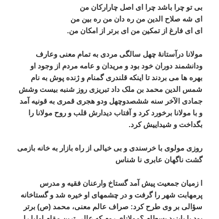
بی تو چرا باشد چرا ای اصل چارارکان من
ای شه صلاح الدین من ره دان من ره بین من
ای ای فارغ از تمکین من ای برتر از امکان من.
مولانا درآستانۀ چهل سالگی مردی به تمام معنی وعارف
ودانشمند دوران خود بود و مریدان و عامه مردم از وجود او
بهره ها می بردند تا اینکه قلندری گمنام و ژنده پوش به نام
شمس الدین محمد بن ملک داد تبریزی روز شنبه بيست وشش
جمادی الآخر سنه ششصدوچهل ودو هجری قمری به قونیه آمد
و با مولانا برخورد کرد و آفتاب دیدارش قلب و روح مولانا را
بگداخت و شیداییش کرد.
روزی مولوی با خرسندی و بی خیالی از راه بازار به خانه بازمی
گشت ناگهان عابری نا شناس
ا زمیان جمعیت پیش آمد گستاخ وارعنان فقیه و مدرس
پرمهابت شهر را گرفت و در چشمهای او خیره شد و گستاخانه
سؤالی بر وی طرح کرد: صراف عالم معنی، محمد (ص) برتر
بود یا بایزید بسطام ؟مولانای روم که عالی ترین مقام اولیا را