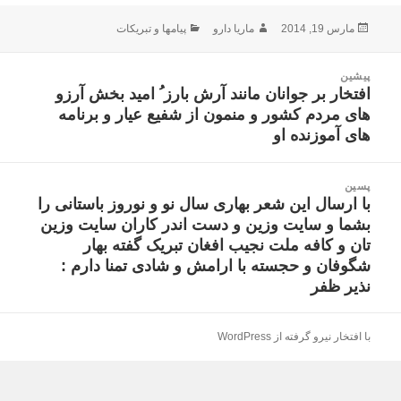
ارسال
نویسنده
دسته‌ها
مارس 19, 2014
ماریا دارو
پیامها و تبریکات
شده
در
اهبری
پیشین
وشته
افتخار بر جوانان مانند آرش بارز ُ امید بخش آرزو
نوشته
های مردم کشور و منمون از شفیع عیار و برنامه
قبلی:
های آموزنده او
پسین
با ارسال این شعر بهاری سال نو و نوروز باستانی را
نوشته
بشما و سایت وزین و دست اندر کاران سایت وزین
بعدی:
تان و کافه ملت نجیب افغان تبریک گفته بهار
شگوفان و حجسته با ارامش و شادی تمنا دارم :
نذیر ظفر
با افتخار نیرو گرفته از WordPress