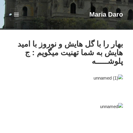
Maria Daro
فهرست
و
ابزارک‌ها
بهار را با گل هايش و نوروز با اميد
هايش به شما تهنيت ميگويم : ج
پلوشـــــه