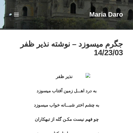
Maria Daro
فهرست
و
ابزارک‌ها
جگرم میسوزد – نوشته نذیر ظفر
14/23/03
به درد اهـــل زمین آفتاب میسوزد
به چشم اختر شبـــانه خواب میسوزد
چو فهم نیست مکـن گله از تبهکاران