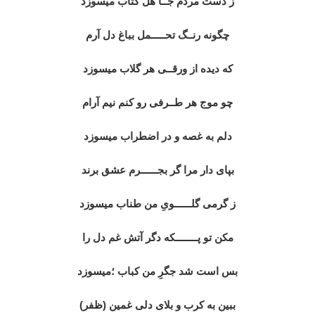
ز دست مردم جــا هل کتاب میسوزد
چگونه رنــگ تحـــــمل بباغ دل آرم
که دیده از ورقــی هر گلاب میسوزد
چو موج هر طــرفی رو کنم نیم آرام
دلم به غصه و در اضطراب میسوزد
بپای دار مرا گر بجــــــرم عشق برند
ز گرمی گلــــــویِ من طناب میسوزد
مکن تو پــــــــکه دگر آتش غم دل را
بس است شد جگرِ من کباب ؛میسوزد
ببین به کرب و بلای دلی غمین (ظفر)