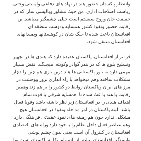
وانتظار پاکستان حضور هند در نهاد های دفاعی وامنیتی وحتی
ریاست اصلاحات اداری من حیث مشاور وپالیسی ساز که در
حقیقت جان وروح سیستم است خیلی چشمگیر میباشد.این
رقابت حضور ونفوذ کشور همسایه ودوست منطقه ای
افغانستان باعث شده تا جنگ شان در کوهستانها وپمیدانهای
افغانستان منتقل شود.
فرا تر از افغانستان: پاکستان عقیده دارد که هندی ها در تجهیز
وتسلیح بلوچ ها که در بندر گوادر وکویته میجنگند نقش بسیار
مهمی دارد به باور پاکستانی ها هند درین بازی هم چین را دچار
مشکلات ساخته وهم میخواهد با راه اندازی ترور ووحشت در
مرز های ایران وپاکستان روابط دو کشور را بر هم زند وهمین
رقابت با هند با عث شده تا همسایه شرقی با قوت تمام
اهداف هندی را در افغانستان زیر نظر داشته باشد وقویا فعال
باشد البته پاکستان در امر مداخله ونفوذ در افغانستان هیچ
مشکلی ندارد چون هم زمینه های نفوذ عقیدتی فر هنگی دارد
وهم عناصر فعال داخل نظام را با خود دارد وراه های اقتصادی
افغانستان در کنترول آن است یعنی بدون چشم پوشی
وابستگی افغانستان بیشتر از ناتو وامریکا به پاکستان است وبا