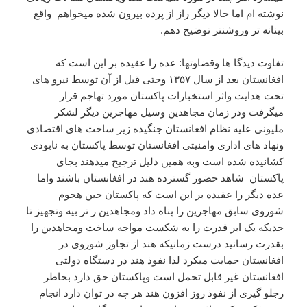
نوشته ام اما حالا دیگر راز از پرده بیرون شده میخواهم واقع
بینانه تر وروشنتر توضیح دهم.
تفاوت دیدگا ها وقضاوتها: عده را عقیده بر این است که
افغانستان بعد از سال ۱۳۵۷ وحتی قبل از آن توسط نیرو های
تحت هدایت واثر استخبارات پاکستان مورد تهاجم قرار
میگرفت ودر زمان مجاهدین وسیل مهاجرین دیگر لشکر
ملیونی علیه نظام افغانستان جنگیده زیر ساخت های اقتصادی
ونهاد های اداری وامنیتی افغانستان توسط پاکستان به نابودی
کشانیده شده است وبه همین دلیل ترجیح میدهند بجای
پاکستان شاهد حضور گسترده هند در افغانستان باشند واما
عده دیگر را عقیده بر این است که پاکستان حین هجوم
شوروی سابق مهاجرین را پناه داد ومجاهدین ر تر بیه وتجهیز تا
حدیکه یک ابر قدرت را به شکست مواجه ساخت ومجاهدین را
بقدرت رسانید درست زمانیکه هند از تجاوز شوروی در
افغانستان حمایت میکرد لذا نفوذ هند در دستگاه دولتی
افغانستان غیر قابل تحمل است وپاکستان حق دارد بخاطر
رجلو گیری از نفوذ روز افزون هند هر چه در توان دارد انجام