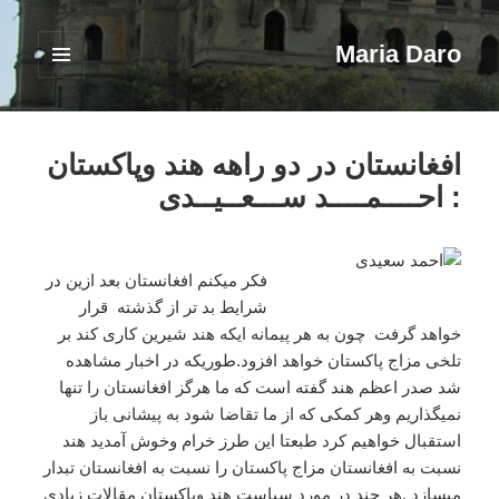
Maria Daro
فهرست
و
ابزارک‌ها
افغانستان در دو راهه هند وپاکستان
: احــــمــــد ســـعــیــدی
فکر میکنم افغانستان بعد ازین در
شرایط بد تر از گذشته قرار
خواهد گرفت چون به هر پیمانه ایکه هند شیرین کاری کند بر
تلخی مزاج پاکستان خواهد افزود.طوریکه در اخبار مشاهده
شد صدر اعظم هند گفته است که ما هرگز افغانستان را تنها
نمیگذاریم وهر کمکی که از ما تقاضا شود به پیشانی باز
استقبال خواهیم کرد طبعتا این طرز خرام وخوش آمدید هند
نسبت به افغانستان مزاج پاکستان را نسبت به افغانستان تبدار
میسازد .هر چند در مورد سیاست هند وپاکستان مقالات زیادی