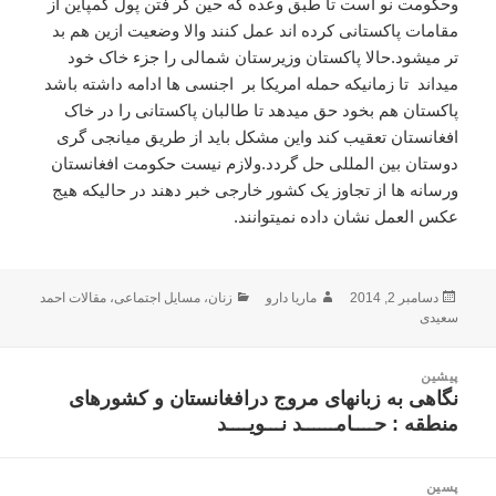
وحکومت نو است تا طبق وعده که حین گر فتن پول کمپاین از
مقامات پاکستانی کرده اند عمل کنند والا وضعیت ازین هم بد
تر میشود.حالا پاکستان وزیرستان شمالی را جزء خاک خود
میداند تا زمانیکه حمله امریکا بر اجنسی ها ادامه داشته باشد
پاکستان هم بخود حق میدهد تا طالبان پاکستانی را در خاک
افغانستان تعقیب کند واین مشکل باید از طریق میانجی گری
دوستان بین المللی حل گردد.ولازم نیست حکومت افغانستان
ورسانه ها از تجاوز یک کشور خارجی خبر دهند در حالیکه هیج
عکس العمل نشان داده نمیتوانند.
ارسال
نویسنده
دسته‌ها
دسامبر 2, 2014
ماریا دارو
زنان
،
مسایل اجتماعی
،
مقالات احمد
شده
سعیدی
در
اهبری
پیشین
وشته
نگاهی به زبانهای مروج درافغانستان و کشورهای
نوشته
منطقه : حــــامــــــد نـــویــــد
قبلی:
پسین