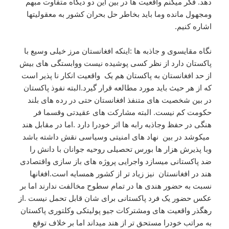
دهد. فکر میکنم واقعیت ها در بین این دو دیگاه متفاوت مبهم
ومجهول مانده وما باید بخاطر حل بحران کشور به معقولیتها
اشاره کنیم.
نگاه مقایسوی و جاذبه ها :اینکه افغانستان مرز خیلی وسیع با
پاکستان دارد از نظر کسی پوشیده نیست ووابستگی های بیش
از حد افغانستان به پاکستان هم یک واقعیت انکار نا پذیر است
که از هر حیث باید مورد مطالعه قرار گیرد.البته نفوذ پاکستان
در بین شخصیت های متنفذ افغانستان حتی در رده های بلند
حکومت کم نیست. البته مشارکت های عقیدتی وقسما فر
هنگی در حفظ وجاذبه رابه ها اثر خودرا دارد .اما در مقابل هند
میکوشد در بین نهاد های امنیتی وسیاسی نقش داشته باشد
وبا پذیرش هزار ها بورس تحصیلی روحیه جوانان با دانش را
ضد پاکستانی میسازد واجرایی پروژه های باز سازی واقتصادی
هند در افغانستان نیز زیاد تر از کشور همسایه است.افغانها
نسبت به حضور هندی ها در تمام سطوح مخالفت ندارند اما بر
عکس حضور یک فرد پاکستانی برای شان قابل تحمل نیست .از
رهگذر واقعیت های ومشترکات جیو پولیتکی وکلتوری پاکستان
به مراتب خودرا مستحق تر از هند میداند اما بر خلاف توقع