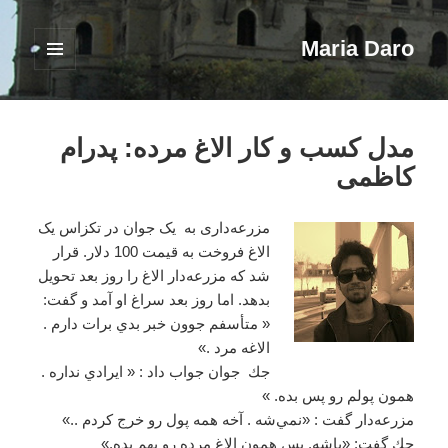
Maria Daro
فهرست
و
ابزارک‌ها
مدل کسب و کار الاغ مرده: پدرام
کاظمی
ﻣﺰﺭﻋﻪﺩﺍﺭی به ﻳﮏ جوان ﺩﺭ ﺗﮑﺰﺍﺱ ﻳﮏ
ﺍﻻﻍ فروخت ﺑﻪ ﻗﻴﻤﺖ 100 ﺩﻻﺭ. ﻗﺮﺍﺭ
ﺷﺪ ﮐﻪ ﻣﺰﺭﻋﻪﺩﺍﺭ ﺍﻻﻍ ﺭﺍ ﺭﻭﺯ ﺑﻌﺪ ﺗﺤﻮﻳﻞ
ﺑﺪﻫﺪ. ﺍﻣﺎ ﺭﻭﺯ ﺑﻌﺪ سراغ او ﺁﻣﺪ ﻭ ﮔﻔﺖ:
« ﻣﺘﺄﺳﻔﻢ ﺟﻮﻭﻥ ﺧﺒﺮ ﺑﺪﻱ ﺑﺮﺍﺕ ﺩﺍﺭﻡ .
ﺍﻻﻏﻪ ﻣﺮﺩ .»
ﺟﻚ جوان ﺟﻮﺍﺏ ﺩﺍﺩ : « ﺍﻳﺮﺍﺩﻱ ﻧﺪﺍﺭﻩ .
ﻫﻤﻮﻥ ﭘﻮﻟﻢ ﺭﻭ ﭘﺲ ﺑﺪﻩ. »
ﻣﺰﺭﻋﻪﺩﺍﺭ ﮔﻔﺖ : «ﻧﻤﻲﺷﻪ . ﺁﺧﻪ ﻫﻤﻪ ﭘﻮﻝ ﺭﻭ ﺧﺮﺝ ﮐﺮﺩﻡ ..»
ﺟﻚ ﮔﻔﺖ: «ﺑﺎﺷﻪ. ﭘﺲ ﻫﻤﻮﻥ ﺍﻻﻍ ﻣﺮﺩﻩ ﺭﻭ ﺑﻬﻢ ﺑﺪﻩ.»