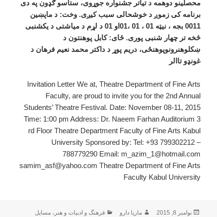
محصلینو دوهمه د تیاتر جشنواره جوړوی، ستاسو ګډون په دی
برنامه کی زموږ د خوشحالی سبب کیږی. وخت: د ماپښین
0011 بجه ، نیټه 01 ، 01 ،01او 01 د لړم د میاشتی د یکشنبی
څخه تر چهار شنبی پوری. ځای: کابل پوهنتون د
ښکلوهنرونوپوهنځی، دریم پوړ د داکتر محمد نعیم فرهان د
غونډو تاالر
Invitation Letter We at, Theatre Department of Fine Arts
Faculty, are proud to invite you for the 2nd Annual
Students’ Theatre Festival. Date: November 08-11, 2015
Time: 1:00 pm Address: Dr. Naeem Farhan Auditorium 3
rd Floor Theatre Department Faculty of Fine Arts Kabul
University Sponsored by: Tel: +93 799302212 –
788779290 Email: m_azim_1@hotmail.com
samim_asf@yahoo.com Theatre Department of Fine Arts
Faculty Kabul University
ارسال
نویسنده
دسته‌ها
نوامبر 8, 2015
ماریا دارو
فرهنگ و ادبیات و هنر
،
مسایل