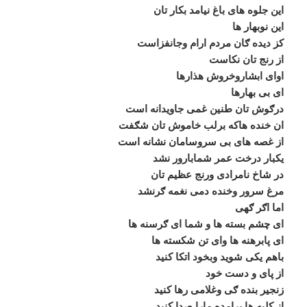
این جلوه های باغ نیامد بکار تان
این نوبهار ها
کز دیده ګان مردم ارام وجانفزاست
از رنج تان نکاست
اوای ابشاروخروش هذارها
ای بی بهارها
درګوش تان طنین غمی جاویدانه است
ان خنده هاکه برلب خاموش تان شګفت
از غصه های بی سروسامان نشانه است
یکبار درخت عمر شمابارور نشد
در شاخ نامرادی ورنج عظیم تان
مرغ سرور وخنده دمی نغمه ګرنشد
اما اګر ګهی
ای چشم بسته ها و شما ای ګرسنه ها
ای پابرهنه ها وای تن شکسته ها
باهم یکی شوید وبخود اتکا کنید
از پای و دست خود
زنجیر بنده ګی وغلامی رها کنید
از کلبه ها برامده مارا صدا کنید