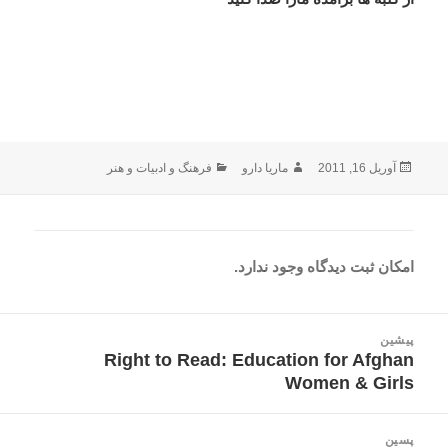
ارسال
نویسنده
دسته‌ها
آوریل 16, 2011
ماریا دارو
فرهنگ و ادبیات و هنر
شده
در
امکان ثبت دیدگاه وجود ندارد.
اهبری
پیشین
وشته
Right to Read: Education for Afghan
نوشته
Women & Girls
قبلی:
پسین