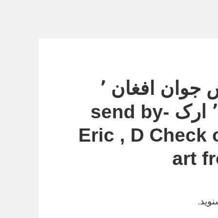
گفتــه هــای از نــقـاش جوان افغان ٬
امــان مـجــددی : دال٬ ارک -send by
Eric , D Check 
art 
وید.