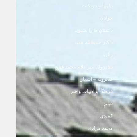
پیامها و تبریکات
جوانان
داستان ها را بشنوید
داکتر حمیدالله مفید
زنان
شادروان میر غلام محمد غبار
شعرونه – اشعار
فرهنگ و ادبیات و هنر
فیلم
کمیدی
محمد مرادی