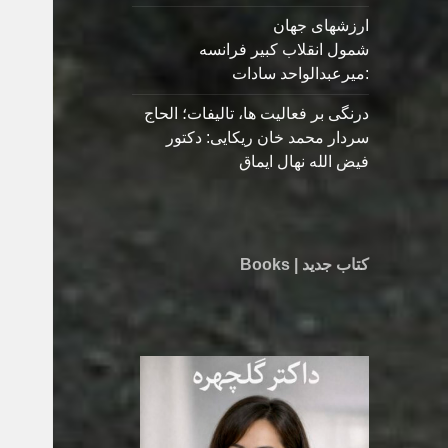
ارزشهای جهان
شمول انقلاب کبیر فرانسه
:میرعبدالواحد سادات
درنگی بر فعالیت ها، تالیفات؛ الحاج
سردار محمد خان ریکایی: دکتور
فیض الله نهال ایماق
کتاب جدید | Books