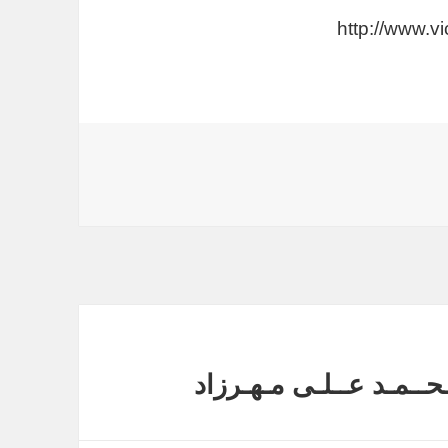
http://www.v
حــمـد عــلـی مـهـرزاد