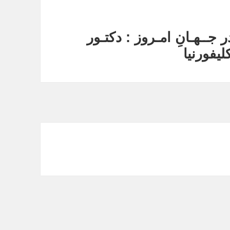
 جــهـانِ امـروز : دکتـور
لیفورنیا