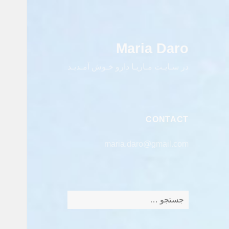
Maria Daro
در سـایـت مـاریـا دارو خـوش آمـدیـد
CONTACT
maria.daro@gmail.com
جستجو
برای: