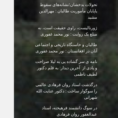
تحولات بدخشان؛نشانه‌های سقوط
یاپایان مأموریت طالبان : مهرالدین
مشید
ژورنالیست، راوی حقیقت است، نه
مبلغ یک روایت : نور محمد غفوری
طالبان و خاستگاه تاریخی و اجتماعی
آنان در افغانستان : نور محمد غفوری
نامه ی سر گشاده يی به ليلا صراحت
و یادی از آخرین دیدار: به قلم دکتور
لطیف ناظمی
درگذشت استاد روان فرهادی عالمی
را سوگوار ساخت : دکتور عنایت الله
شهرانی
در سوگ دانشمند فرهیخته، استاد
عبدالغفور روان فرهادی