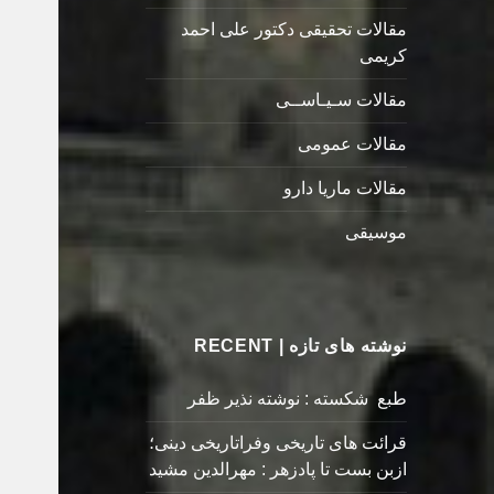
مقالات تحقیقی دکتور علی احمد
کریمی
مقالات سـیـاســی
مقالات عمومی
مقالات ماریا دارو
موسیقی
نوشته های تازه | RECENT
طبع شکسته : نوشته نذیر ظفر
قرائت های تاریخی وفراتاریخی دینی؛
ازبن بست تا پادزهر : مهرالدین مشید