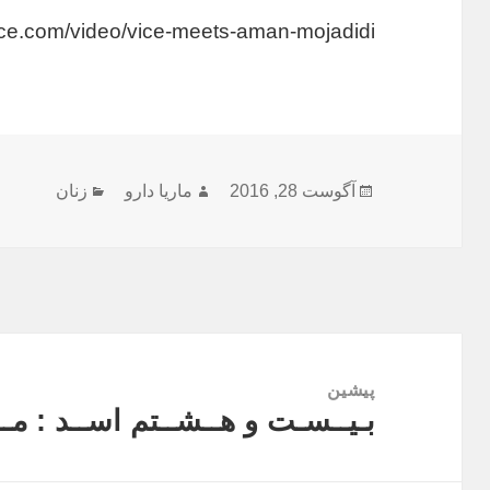
ice.com/video/vice-meets-aman-mojadidi
ارسال
نویسنده
دسته‌ها
آگوست 28, 2016
ماریا دارو
زنان
شده
در
راهبری
نوشته
پیشین
بـیــسـت و هــشــتم اســد : مــ
نوشته
قبلی: