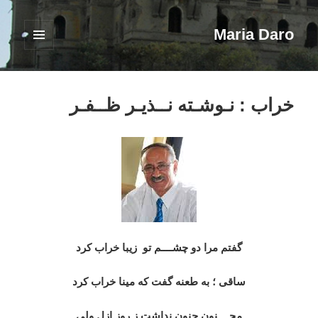
Maria Daro
فهرست
و
ابزارک‌ها
خراب : نـوشـته نــذیـر ظــفـر
گفتم مرا دو چشــــم تو
زیبا خراب کرد
ساقی ؛ به طعنه گفت که مینا خراب کرد
مجــــنون جنون نداشت ز روز ازل ولی