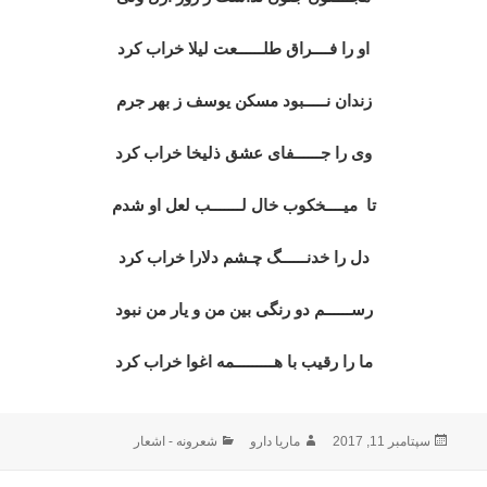
او را فــــراق طلــــــعت لیلا خراب کرد
زندان نـــــبود مسکن یوسف ز بهر جرم
وی را جــــــفای عشق ذلیخا خراب کرد
تا
میــــخکوب خال لـــــــب لعل او شدم
دل را خدنــــــگ چـشم دلارا خراب کرد
رســــــم دو رنگی بین من و یار من نبود
ما را رقیب با هـــــــــمه اغوا خراب کرد
ارسال
نویسنده
دسته‌ها
سپتامبر 11, 2017
ماریا دارو
شعرونه - اشعار
شده
در
اهبری