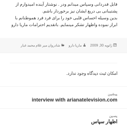
قابل قدردانی وسپاس میدانم ودر . نوشتار آینده امیدوارم از
پشتیبانی بی دریغ ایشان نیز برخوردار باشم.
بدین وسیله احساس قلبی خود را برای فرد فرد هموطنانم با
ابراز نموده واظهار تشکر مینمایم. باتقدیم احترامات ماریا دارو
ارسال
نویسنده
دسته‌ها
ژانویه 30, 2009
ماریا دارو
شادروان میر غلام محمد غبار
شده
در
امکان ثبت دیدگاه وجود ندارد.
اهبری
پیشین
وشته
interview with arianatelevision.com
نوشته
قبلی:
پسین
اظهار سپاس
نوشته