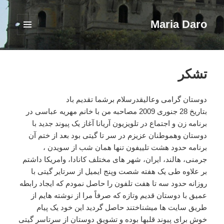
Maria Daro
فهرست
و
ابزارک‌ها
تشکر
دوستان گرامی وعالیقدرسلام برشما تقدیم باد
بتاریخ 28 جنوری 2009 مصاحبه من با خانم مهریه عباسی در
برنامه زن و اجتماع در تلویزیون آریانا آغاز یک پیوند جدید با
دوستان وهموطنان عزیزم در سر تا گیتی بود بعد از ختم آن
برنامه حدود هشت تلییفون تنها همان شب از سویدن ،
جرمنی، هالند، ایران، شهر های مختلف کانادا، وامریکا داشتم
بر علاوه طی یک هفته شصت وپنج ایمیل از سرتایر گیتی با
روزانه حدود سه تا هفت تلفون را حاصل نمودم که ایجاد رابطه
عمیق با دوستان قدیم وتازه که صرفاً مرا از نوشته هایم از
طریق سایت ها میشناختند حاصل گردید این خود یک پیام
خوش برای پیوند قلبها بوده و تشویق دوستان از سرتاسر گیتی