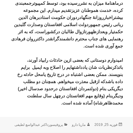
درماهنامۀ میزان به نشررسیده بود، توسط کمپیوترجمعبندی
کرده، خدمت هموطنان عزیزتقدیم میدارم. این مجموعه
بیشتراخبارروزانۀ جنگهادردوران حکومت استادبرهان الدین
ربانی رئیس جمهوردولت اسلامی افغانستان وصدارت گلبدین
حکمتیار وبعدازظهورتازوال طالبان درکشوراست، که به اثر
رهنمایی های جناب محترم دانشمندگرانقدر داکترروان فرهادی
جمع آوری شده است
.
امیدوارم دوستانی که بعضی ازین حادثات رابیاد آورند،
باتذکرنظریات شان یادداشتهایم را اصلاح وبه ایمیل
برایم
بنویسند. ممکن بعضی اشتباه در درج تاریخ یامحل حادثه رخ
داده باشدکه ازقبل معذرت میخواهم. همچنان دو مطلب
دیگریکی بنام (دولتمردان افغانستان درحدود صدسال اخیر)
ودیگربنام (وقایع مهم افغانستان درچهل سال سلطنت
محمدظاهرشاه) آماده شده است
.
ارسال
نویسنده
دسته‌ها
فوریه 25, 2019
ماریا دارو
پروفیسورداکتر عبدالواسع لطیفی
شده