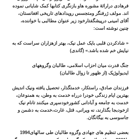
فرهادی درارائۀ مشوره هاو بازنگری کتابها کمک شایانی نموده
اند. مولف ژرفنگر ومتجسس رویدادهای تاریخی افغانستان،
آقای امینی درپیشگفتارخود زیر عنوان مطالبی با خواننده،
چنین نوشته است
:
«
شادکردن قلبی بایک عمل نیک، بهتر ازهزاران سراست که به
نیایش خم شده باشد.» (گاندی
)
جنگ قدرت میان احزاب اسلامی، طالبان وگروههای
ایدیولوژیک (از ظهور تا زوال طالبان
)
فرزندان صادق، راستکار، خدمتگذار، تحصیل یافته ونیک اندیش
بهترین ایام زندگی خودرا درراه خدمت به وطن، به همنوعان،
خدمت به جامعه و آبادانی کشورخودسپری میکنند تانام نیک
ازخودبجا بگذارند، نه ویرانی، قتل، غارت،خدمت به دشمن و
جاسوسی به بیگانگان
.
بعضی تنظیم های جهادی وگروه طالبان طی سالهای1994