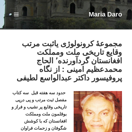
Maria Daro
فهرست
و
ابزارک‌ها
مجموعۀ کرونولوژی یاثبت مرتب
وقایع تاریخی ملت ومملکت
افغانستان گردآورنده٬ الحاج
محمدعظیم امینی : از نگاه
پروفیسور داکتر عبدالواسع لطیفی
حدود سه هفته قبل
سه کتاب
مفصل ثبت مرتب و پی درپی
تاریخی وقایع پر نشیب و فراز و
بوقلمون ملت ومملکت
افغانستان که با کوشش
شگوفان و زحمات فراوان