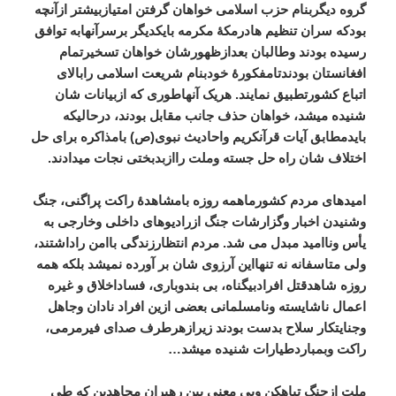
گروه دیگربنام حزب اسلامی خواهان گرفتن امتیازبیشتر ازآنچه
بودکه سران تنظیم هادرمکۀ مکرمه بایکدیگر برسرآنهابه توافق
رسیده بودند وطالبان بعدازظهورشان خواهان تسخیرتمام
افغانستان بودندتامفکورۀ خودبنام شریعت اسلامی رابالای
اتباع کشورتطبیق نمایند. هریک آنهاطوری که ازبیانات شان
شنیده میشد، خواهان حذف جانب مقابل بودند، درحالیکه
بایدمطابق آیات قرآنکریم واحادیث نبوی(ص) بامذاکره برای حل
اختلاف شان راه حل جسته وملت راازبدبختی نجات میدادند
.
امیدهای مردم کشورماهمه روزه بامشاهدۀ راکت پراگنی، جنگ
وشنیدن اخبار وگزارشات جنگ ازرادیوهای داخلی وخارجی به
یأس وناامید مبدل می شد. مردم انتظارزندگی باامن راداشتند،
ولی متاسفانه نه تنهااین آرزوی شان بر آورده نمیشد بلکه همه
روزه شاهدقتل افرادبیگناه، بی بندوباری، فساداخلاق و غیره
اعمال ناشایسته ونامسلمانی بعضی ازین افراد نادان وجاهل
وجنایتکار سلاح بدست بودند زیرازهرطرف صدای فیرمرمی،
راکت وبمباردطیارات شنیده میشد
…
ملت ازجنگ تباهکن وبی معنی بین رهبران مجاهدین که طی