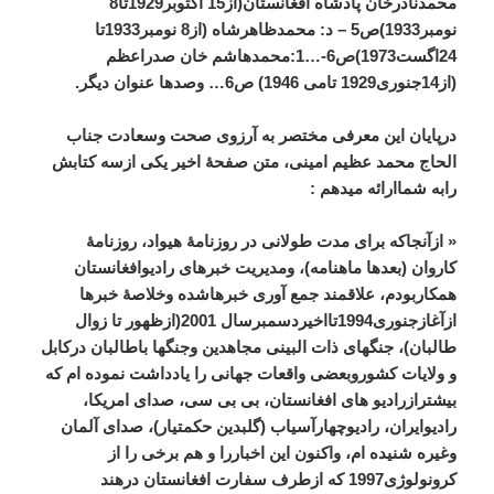
محمدنادرخان پادشاه افغانستان(از15 اکتوبر1929تا8
نومبر1933)ص5 – د: محمدظاهرشاه (از8 نومبر1933تا
24اگست1973)ص6-…1:محمدهاشم خان صدراعظم
(از14جنوری1929 تامی 1946) ص6… وصدها عنوان دیگر
.
درپایان این معرفی مختصر به آرزوی صحت وسعادت جناب
الحاج محمد عظیم امینی، متن صفحۀ اخیر یکی ازسه کتابش
رابه شماارائه میدهم
:
«
ازآنجاکه برای مدت طولانی در روزنامۀ هیواد، روزنامۀ
کاروان (بعدها ماهنامه)، ومدیریت خبرهای رادیوافغانستان
همکاربودم، علاقمند جمع آوری خبرهاشده وخلاصۀ خبرها
ازآغازجنوری1994تااخیردسمبرسال 2001(ازظهور تا زوال
طالبان)، جنگهای ذات البینی مجاهدین وجنگها باطالبان درکابل
و ولایات کشوروبعضی واقعات جهانی را یادداشت نموده ام که
بیشترازرادیو های افغانستان، بی بی سی، صدای امریکا،
رادیوایران، رادیوچهارآسیاب (گلبدین حکمتیار)، صدای آلمان
وغیره شنیده ام، واکنون این اخباررا و هم برخی را از
کرونولوژی1997 که ازطرف سفارت افغانستان درهند