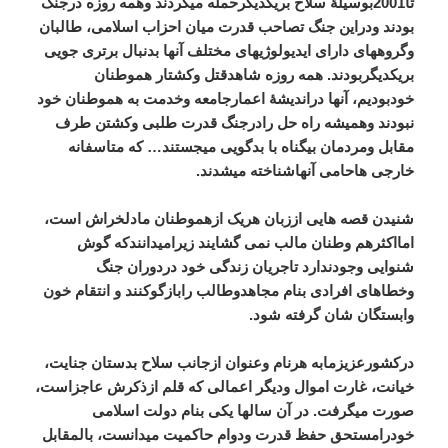
تا2001بوسیلۀ سلاح بریکدیگرحمله میکردند وهمه روزه درجنگ
بودند ودراین جنگ تصاحب قدرت میان احزاب اسلامی، طالبان
وگروههای دارای ایدیولوژیهای مختلف آنها بدنبال برتری جویی
بریکدیگربودند. همه روزه شاهدقتل وکشتار هموطنان
خودبودیم، آنها دراندیشۀ اعمارجامعه وخدمت به هموطنان خود
نبودند وهمیشه راه حل رادرجنگ قدرت طلبی وکشتن طرف
مقابل ومردمان بیگناه با بدگویی میجستند… که متاسفانه
خارجی هاحامی آنهاشناخته میشدند
.
شنیدن قصه هایی اززبان هریک ازهموطنان مادلخراش است،
امااکثرهم وطنان مالب نمی گشایند زیرامیدانندکه گوش
شنوایی وجودندارد تاجریان زندگی خود دردوران جنگ
وخطاهای افرادی بنام مجاهدوطالب رابازگوکنند و انتقام خون
وابستگان شان گرفته شود
.
درکشورعزیزمابه هرنام وعنوان ازجانب سلاح بدستان جنایت،
خیانت، غارت اموال ودیگر اعمالی که قلم ازذکرش عاجزاست،
صورت میگرفت. در آن سالها یکی بنام دولت اسلامی
خودرامستحق حفظ قدرت ودوام حاکمیت میدانست، بالمقابل