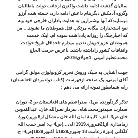
سالیان گذشته ادامه داشت واکنون ازجانب دولت باطالبان
وگروه آدمکش دیگربنام داعش ادامه دارد، خسته شده آرزو
مینمایندکه آنها بیشترازین به هدایت باداران خارجی خود وبه
نفع استخبارات بیگانه مرتکب قتل هموطنان ما نشوند… من
که اخبارجنگ را روزانه یادداشت نموده ام، اینک خدمت
هموطنان عزیزخویش تقدیم میدارم تاحداقل تاریخ حوادث
واتفاقات کشور راداشته باشند. باعرض حرمت الحاج
محمدعظیم امینی، 4جولای2016م
جهت آشنایی به سبک وروش تحریر کرونولوژی مولق گرامی
آقای امینی، یک صفحه ازفهرست (کتاب دولتمردان افغانستان)
رابه شمابطور نمونه ارائه می دهم
:
تذکر گردآورنده ص1- صدراعظم های افغانستان ص2- دوران
صدارت سیدنورمحمدشاه، سردار نصرالله خان، عبدالقدوس
خان ص3- الف: کابینۀ امان الله خان متشکل از9 وزیر(دورۀ
زمامداری از21فبروری1919 الی…)ص4 ب: امیر حبیب الله
کلکانی (دورۀ زعامت 18 جنوری1929تا اکتوبر1929)ص4- ج: