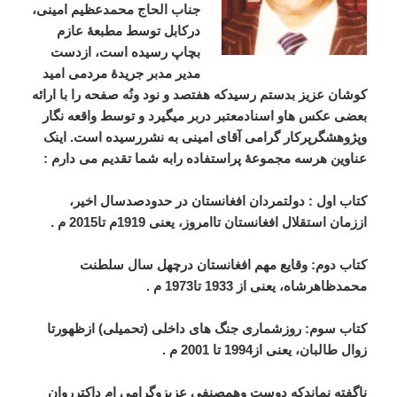
جناب الحاج محمدعظیم امینی،
درکابل توسط مطبعۀ عازم
بچاپ رسیده است، ازدست
مدیر مدبر جریدۀ مردمی امید
کوشان عزیز بدستم رسیدکه هفتصد و نود ونُه صفحه را با ارائه
بعضی عکس هاو اسنادمعتبر دربر میگیرد و توسط واقعه نگار
وپژوهشگرپرکار گرامی آقای امینی به نشررسیده است. اینک
عناوین هرسه مجموعۀ پراستفاده رابه شما تقدیم می دارم
:
کتاب اول : دولتمردان افغانستان در حدودصدسال اخیر،
اززمان استقلال افغانستان تاامروز، یعنی 1919م تا2015 م
.
کتاب دوم: وقایع مهم افغانستان درچهل سال سلطنت
محمدظاهرشاه، یعنی از 1933 تا1973 م
.
کتاب سوم: روزشماری جنگ های داخلی (تحمیلی) ازظهورتا
زوال طالبان، یعنی از1994 تا 2001 م
.
ناگفته نماندکه دوست وهمصنفی عزیزوگرامی ام داکترروان