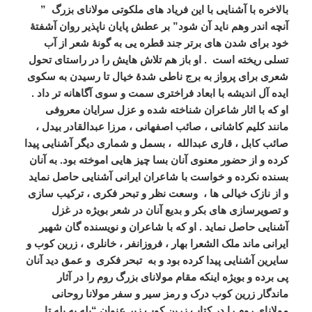
بالاخره با آشنایی با این فریاد های ملکوتی مولانای بزرگ ”
آنچه اندر وهم ناید آن شود” بر عطش پایان ناپذیر روان آشفتۀ
خود برای شدن های برتر جند قطره یی به گونۀ شعر از آب
تسلی ریخته است . او باز هم تلاش هایش را در راستای تحول
شعری برای پرواز به برج ناطی شدۀ خیال تا رسیدن به سکوی
ایده آل اندیشه با ابعاد فراختری سمت و سوی آگاهانه تر داد .
او که با اثار شاعران شناخته شده و عزل سرایان معروفی
مانند کلیم کاشانی ، صائب اصفهانی ، مرزا عبدالقادر بیدل ،
صائب کابل ، قاری عبدالله ، بسمل و شماری دیگر آشنایی پیدا
کرده و از حضور معنوی آنان بسا چیز هایی اموخته بود. به آنان
بسنده نکرده و خواست با شاعران ایرانی آشنایی حاصل نماید
و از نازک خیالی ها ، وسعت نظر و تبحر فکری ، ترکیب سازی
و تصویرسازی های بکر و بدیع آنان در شعر بویژه در غزل
آشنایی حاصل نماید . او که با شاعران و نویسنده گان شهیر
ایرانی ماند ملک الشعرا بهار ، فروزانفر ، خانلری ، زرین کوب و
سایرین آشنایی پیدا کرده بود و به تبحر فکری و عمق دید آنان
پی برده و بویژه اینکه مقام مولانای بزرگ روم را در آثار
ماندگار زرین کوب درک و رمز سیر و سفر مولانا روحانی
مولانای روم را در کتاب زرین کوب زیر عنوان “پله به پله تا