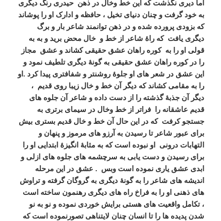
اما دیری نگذشت که این خط وخال در ذهن حیدری رنگ دیگری
به خود گرفت و چنان دنیای تخیل ، حافظه و ادارک او را پوشاند
که بزودی پرورده شده و در ذهن توانمند شاعر بار و برگ
دیگری یافت که راۀ شاعر از خط و خال محض برید و به به
قولی او را به کوره راهان عشق حقیقی کشاند و عشق مجاز
را در کوره راهان عشق حقیقی به گونۀ دیگری تلطیف نمود و
این عشق در شعر های او جلوۀ روشنتر و شفافتری پیدا کرد .او
را به مقامی کشاند که دیگر آن خط و خال زیبا روی قدیم ،
دیگر آن جذبۀ گذشته را از دست داده و شاعر آن جلوه های
قدیم عاشقانه را فراتر از خط وخال در سیمای برتری به
جستجو کرفت که در این حال آن خط و خال قدیم بستری بیش
برای عبور شاعر تا رسیدن به آرزو های مرموز و پنهان و
التهابات درونی او نبوده است که به مثابۀ انگیزۀ ابتدایی او را
برای رسیدن و دست یابی به سرچشمه های جلوه های ازلی و
ابدی عشق یاری نموده است وبس . عشق در این مرحله
اندیشه های شاعر را به گونۀ دیگری به گروگان گرفته و تراوش
های ذهنی او را به فراخ راه های دیگری رهنمون ساخته است
، تکامل واقعیت های هستی برایش خوردی نموده و نو به نو
شدن پدیده ها را تا انسان چنان لایتناهی تصورنموده است که