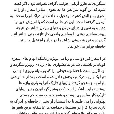
سنگردی به طرز آریایی خوانند .گزاف نخواهد بود ، اگر گفته
شود که این گونه سرایش ها به نحوی سایر اشعار ، او را به
نحوی به چالش کشیده و تخیل ، حافظه و ادراک او را سخت به
آزمون گرفته است . این در حالی است که با آمیزش عین و
ذهن و به تعبیری دنیای درون و دنیای بیرون شاعر در نتیجۀ
پیوند مفاهیم دهنی با مفاهیم واقعی کار تازۀ ذهنی شاعر آغاز
گردیده و تجربۀ درونی شاعر را در دراز راۀ تخیل و بستر
حافظه فراتر می خواند .
در اشعار غیر دو بیتی و رباعی بویژه زمانیکه الهام های شعری
کوتاه تر باشند ، شاعر به دشواری های زیادی روبرو میگردد و
او ناگزیر است تا فضا و محیطی را که بوسیلۀ نیروی الهامی
تنها یک بار به درک و دیدنش قادر شده است ، بعد از خاموشی
الهام به جستجو گرفته و زویای تاریک آنرا به یاری واژه ها
روشن نماید . آشکار است که روشن گردانیدن چنین زوایای
تاریک کار ساده یی نیست و شعر خوب دست کم رستم
پهلوانی را می طلبد تا به استمداد از تخیل ، حافظه و ادراک به
یاری تجربۀ کارا در سیستان حماسه ها عاشقانه ترین شعر ها
را در سیمای واژه های گزیده و لباس تصویر های تماشایی