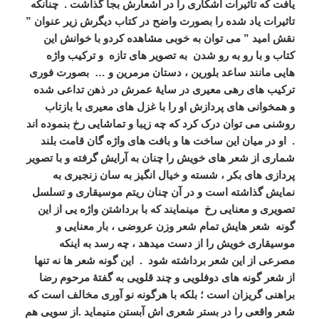
یافت که تاثیرات آشکاری را در اشعارش بجا گذاشت . چنانکه
تاثیرات یاد شده را بصورت واضح در کتاب دیگرش زیر عنوان ”
نقش امید ” می توان به خوبی مشاهده کردو با خوانش این
کتاب و با رو به رو شدن به تصویر های تازه و ترکیب واژه
هایی مانند ساعد بلورین ، دستان مرمرین و … بصورت فوری
ترکیب های رهی معیری در سایۀ عمرش در ذهن تداعی شده
و همخوانی های پردازش او را با غزل های معیری با بازتاب
روشنی می توان درک کرد که چه زیبا و تماشایی رخ بنموده اند
. او در میان این ساخت ها و بافت های واژه گان قامت بلند
شماری از شعر های خویش را چنان به آرایش گرفته و با تصویر
پردازی های بکر ، شسته و خیال انگیز به سان زنجیری به
نمایش گذاشته است و در آن چنان ریتم موسیقاری و تسلسل
تصویری و معنایی رخ مینمایند که با برداشتن واژه یی از این
گونه شعر هایش تمام شعر وزن عروضی ، بار معنایی و
موسیقاری خویش را از دست میدهد ، چه رسد به اینکه
مصرعی از این شعر برداشته شود . این گونه شعر ها نه تنها
از شعر گونه های دوفلویی و چند قلویی به گفتۀ مرحوم رضا
براهنی گریزان است ؛ بلکه با هرگونه نو آوری مخالف است که
شعر واقعی را در بستر شعری اش آبستن منیماید .از سویی هم