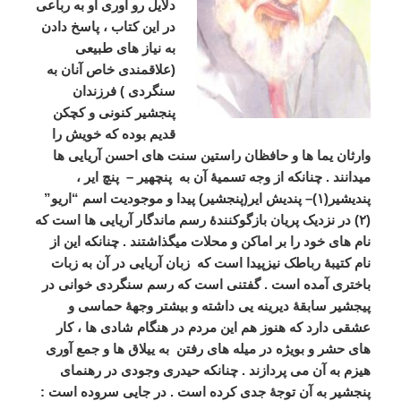
دلایل رو آوری او به رباعی
در این کتاب ، پاسخ دادن
به نیاز های طبیعی
(علاقمندی خاص آنان به
سنگردی ) فرزندان
پنجشیر کنونی و کچکن
قدیم بوده که خویش را
وارثان یما ها و حافظان راستین سنت های احسن آریایی ها
میدانند . چنانکه از وجه تسمیۀ آن به پنچهیر – پنچ ایر ،
پندیشیر
(۱)
– پندیش ایر(پنجشیر) پیدا و موجودیت اسم “اریو”
(۲)
در نزدیک پریان بازگوکنندۀ رسم ماندگار آریایی ها است که
نام های خود را بر اماکن و محلات میگذاشتند . چنانکه این از
نام کتیبۀ رباطک نیزپیدا است که زبان آریایی در آن به زبات
باختری آمده است . گفتنی است که رسم سنگردی خوانی در
پیجشیر سابقۀ دیرینه یی داشته و بیشتر وجهۀ حماسی و
عشقی دارد که هنوز هم این مردم در هنگام شادی ها ، کار
های حشر و بویژه در میله های رفتن به ییلاق ها و جمع آوری
هیزم به آن می پردازند . چنانکه حیدری وجودی در رهنمای
پنجشیر به آن توجۀ جدی کرده است . در جایی سروده است :