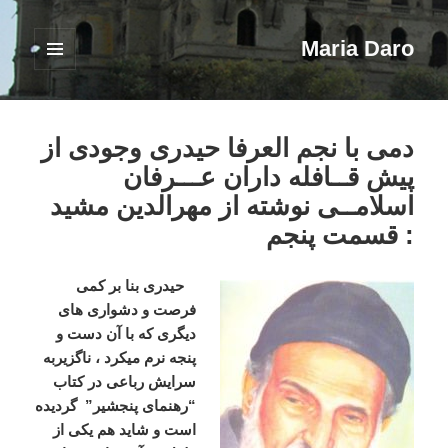
Maria Daro
فهرست
و
ابزارک‌ها
دمی با نجم العرفا حیدری وجودی از
پیش قــافله داران عـــرفان
اسلامــی نوشته از مهرالدین مشید
: قسمت پنجم
حیدری بنا بر کمی
فرصت و دشواری های
دیگری که با آن دست و
پنجه نرم میکرد ، ناگزیربه
سرایش رباعی در کتاب
“رهنمای پنجشیر” گردیده
است و شاید هم یکی از