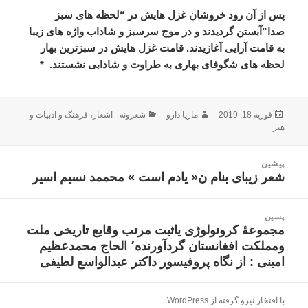
پس از آن رود خروشان غزل هایش در “لحظه های سبز
صدا”آبستن گردیدند و در موج سرسبز و شاداب واژه های زیبا
به قامت آرایی آغازیدند. قامت غزل هایش در سبزترین بهار
لحظه های شگوفای بهاری به طراوت و شادابی نشستند.
*
ارسال
نویسنده
دسته‌ها
فوریه 18, 2019
ماریا دارو
شعرونه - اشعار
،
فرهنگ و ادبیات و
شده
هنر
در
اهبری
پیشین
وشته
شعر زیبای بنام ن« یادم است » محممد نسیم اسیر
نوشته
قبلی:
پسین
مجموعۀ کرونولوژی یاثبت مرتب وقایع تاریخی ملت
نوشته
ومملکت افغانستان گردآورنده٬ الحاج محمدعظیم
بعدی:
امینی : از نگاه پروفیسور داکتر عبدالواسع لطیفی
با افتخار نیرو گرفته از WordPress