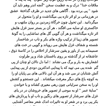
ملاقات خدا” درک و به عظمت سخن “آنجه اندر وهم ناید آن
شود ” پی برده بود . آگاهی های جدید در ظرف گداختۀ عشق
در هرزمانی بر او اثر تازه یی میگذاشت و او را متحول تر
میگردانید . این تحول چون خرگاۀ زمردین بر روان ملتهب و
خاکستری او سایه می افگند ، هر آن بر بستر سبز غزل هایش
اثر تازه میگذاشت و هر آن گویی گل های تماشایی را به گونۀ
تصویر های زیبا از ترکیب واژه های بکر و ناب در شاخسار
شسته و شفاف غزل هایش می رویاند و گویی در خت های
صمیمانه یی از باور و یقین سرشار از اخلاص را در کاسۀ ذوق ،
عاشقانه تر از گذشته بر روی باغستان شاد و پر طراوت
اشعارش به بار و برگ می نشاند ؛ اما دل نالان او چنان از پی
گم شده یی می تپید که با پیدایی اندکترین دودی از پی پیدایی
آتش شتابان تر می شد و هر آن این نالانی های بی پایان او را
به کوچه باغ های دیگر معرفت میکشاند . این جستجو و کشش
او را به سخن سرایانی چون رهی معیری کشاند و با خواندن
“سایۀ عمر ” او به موجی از تصویر های خروشان در در یای
غزل های سرشار از تصویر های رنگین و ناب او با پردازش های
بکر پی برد و در شعر او به تاثیرات اندک شعر معاصر آشنایی