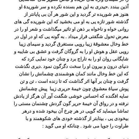
آذین ببندد .حیدری به این هم بسنده نکرده و سر شوریدۀ او
هنوز هم شوریده تر گردید و این شور هر آن بی پایانتر از
گذشته شور تازه یی به او می بخشید که این شوریده گی های
روانی خواه و ناخواه بر ذهن او تاثیر میگذاشت و شعر او را در
معرض تحول شگفتی قرار میداد . به گونه یی که او در اول در
خط وخال معشوقۀ زیبا رویی مستغرق گردید و سیمای زیبا
رویی عقل و هوش او را به گروگان گرفت و عشق بی شایبه و
شایگانی روان او را به تاراج برد و چنان خود نمایی کرد که
دنیای درون و بیرون او را سخت دگرگون نمود .دیری نگذشت
که این خط وخال مانند کمان هوشمندی چشمانش را نشان
گرفت و چنان بر آنها اثر گذاشت که تا زنده است ، تن و تن
پوش سیاۀ معشوق چون خیمۀ حریری زیبا پیش چشمانش
سایه افگنده که احساس خوشی شگفت آور آن هرگز از یادش
نرفته و در رواق آن خیمۀ حریر گون گردش چشنمان مستی را
تماشا مینماید که گویی در هر چرخ آن بیخود شده و درهر
بیخودی یی ، بیتابتر از گذشته خودی های شکوهمند و با
طراوت را جویا می شود . چنانکه او می گوید :