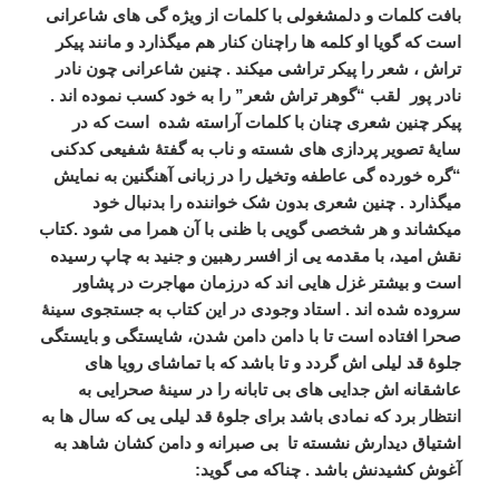
بافت کلمات و دلمشغولی با کلمات از ویژه گی های شاعرانی
است که گویا او کلمه ها راچنان کنار هم میگذارد و مانند پیکر
تراش ، شعر را پیکر تراشی میکند . چنین شاعرانی چون نادر
نادر پور لقب “گوهر تراش شعر” را به خود کسب نموده اند .
پیکر چنین شعری چنان با کلمات آراسته شده است که در
سایۀ تصویر پردازی های شسته و ناب به گفتۀ شفیعی کدکنی
“گره خورده گی عاطفه وتخیل را در زبانی آهنگنین به نمایش
میگذارد . چنین شعری بدون شک خواننده را بدنبال خود
میکشاند و هر شخصی گویی با ظنی با آن همرا می شود .کتاب
نقش امید، با مقدمه یی از افسر رهبین و جنید به چاپ رسیده
است و بیشتر غزل هایی اند که درزمان مهاجرت در پشاور
سروده شده اند . استاد وجودی در این کتاب به جستجوی سینۀ
صحرا افتاده است تا با دامن دامن شدن، شایستگی و بایستگی
جلوۀ قد لیلی اش گردد و تا باشد که با تماشای رویا های
عاشقانه اش جدایی های بی تابانه را در سینۀ صحرایی به
انتظار برد که نمادی باشد برای جلوۀ قد لیلی یی که سال ها به
اشتیاق دیدارش نشسته تا بی صبرانه و دامن کشان شاهد به
آغوش کشیدنش باشد . چناکه می گوید: