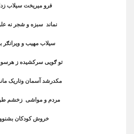
فرو میریخت سیلاب زدا
نماند
سبزه و شجر نه علو
سیلاب مهیب و ویرانګر 
تو ګویی سرکشیده ز هرسوعف
مکدرشد آسمان وتاریک ماند 
مردم و مواشی
زخشم طو
خروش کودکان بشنووګر