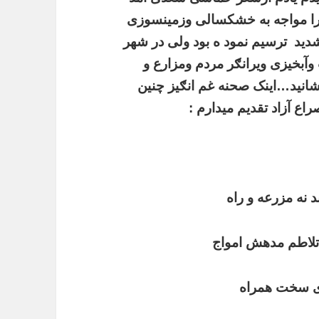
 مواجه به خشکسالی وزمینسوزی
دید
ترسیم نمود ه بود ولی در شهر
وآبخیزی ویرانګر مردم
ومزارع و
شانید…اینک صحنه غم انګیز چنین
اع آزاد تقدیم میدارم :
د نه مزرعه و راه
 تلاطم مدهش امواج
های سخت همراه