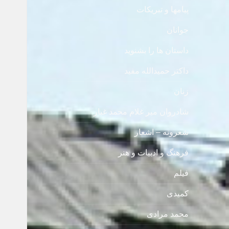
پیامها و تبریکات
جوانان
داستان ها را بشنوید
داکتر حمیدالله مفید
زنان
شادروان میر غلام محمد غبار
شعرونه – اشعار
فرهنگ و ادبیات و هنر
فیلم
کمیدی
محمد مرادی