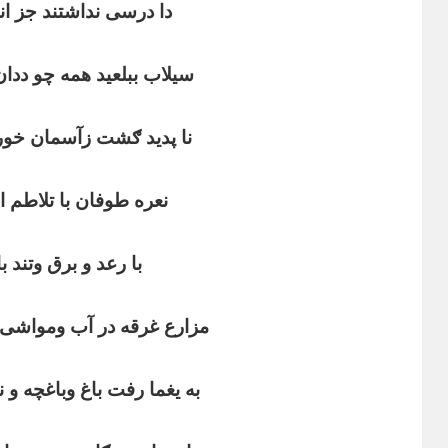
دا درسی نداشتند جز ا
سیلاب ببلعید همه چو ددان
نا پدید ګشت زآسمان خور
نعره طوفان با تلاطم 
با رعد و برق وتند ب
مزارع غرقه در آب ومواشی
به یغما رفت باغ وباغچه و ن