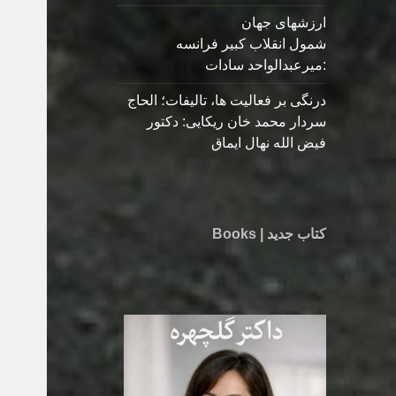
ارزشهای جهان
شمول انقلاب کبیر فرانسه
:میرعبدالواحد سادات
درنگی بر فعالیت ها، تالیفات؛ الحاج
سردار محمد خان ریکایی: دکتور
فیض الله نهال ایماق
کتاب جدید | Books