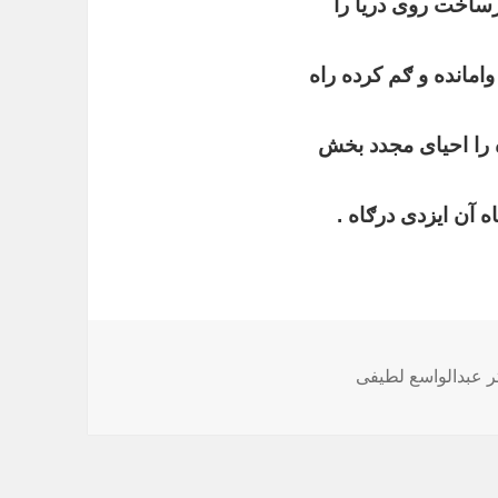
ساخت روی دریا را
وامانده و ګم کرده راه
 را احیای مجدد بخش
اه آن ایزدی درګاه .
ر عبدالواسع لطیفی