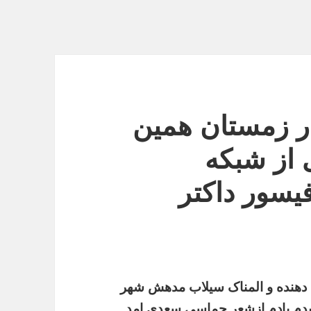
در زمستان همین
یدی از شبکه
فیسور داکتر
دهنده و المناک سیلاب مدهش شهر
یدم یادم ازشعر حماسی سعدی امد