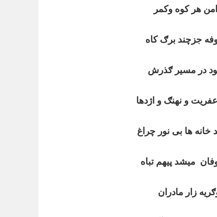
من هر کوه وکمر
فه جزچند برګ کاه
بود در مسیر ګذرش
ریت و نهنګ و اژدها
خانه ها بی نور چراغ
فان
میشد پیهم تباه
یه زار مادران