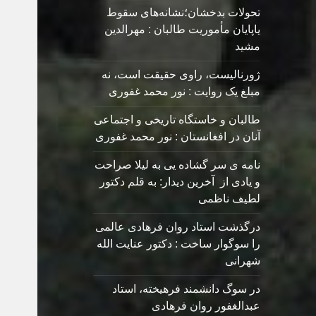
تحولات بدخشان؛نشانه‌های سقوط
یاپایان مأموریت طالبان : مهرالدین
مشید
ژورنالیست، راوی حقیقت است، نه
مبلغ یک روایت : نور محمد غفوری
طالبان و خاستگاه تاریخی و اجتماعی
آنان در افغانستان : نور محمد غفوری
نامه ی سر گشاده يی به ليلا صراحت
و یادی از آخرین دیدار: به قلم دکتور
لطیف ناظمی
درگذشت استاد روان فرهادی عالمی
را سوگوار ساخت : دکتور عنایت الله
شهرانی
در سوگ دانشمند فرهیخته، استاد
عبدالغفور روان فرهادی