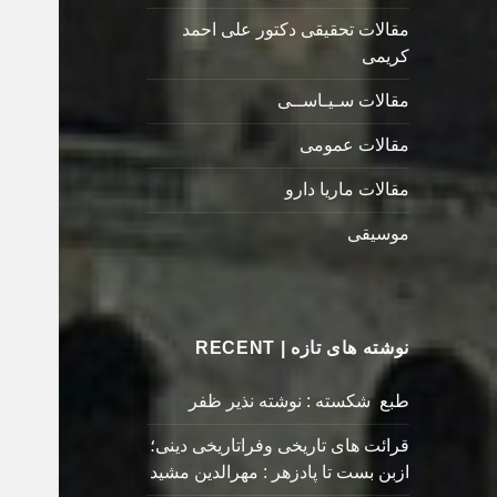
مقالات تحقیقی دکتور علی احمد
کریمی
مقالات سـیـاســی
مقالات عمومی
مقالات ماریا دارو
موسیقی
نوشته های تازه | RECENT
طبع شکسته : نوشته نذیر ظفر
قرائت های تاریخی وفراتاریخی دینی؛
ازبن بست تا پادزهر : مهرالدین مشید