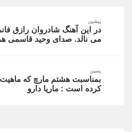
راهبری
نوشته
پیشین
در این آهنگ شادروان رازق فان
نوشته
می نالد. صدای وحید قاسمی هم 
قبلی:
پسین
بمناسبت هشتم مارچ که ماهیت 
نوشته
کرده است : ماریا دارو
بعدی: