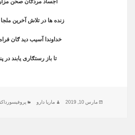
اجساد مردګان صحن مزار
زنده ها در تلاش آخرین ملجا 
خداوندا آسیب دید ګان فراه
تا باز رستګاری یابند در پن
ارسال
نویسنده
دسته‌ها
مارس 10, 2019
ماریا دارو
پروفیسورداکت
شده
در