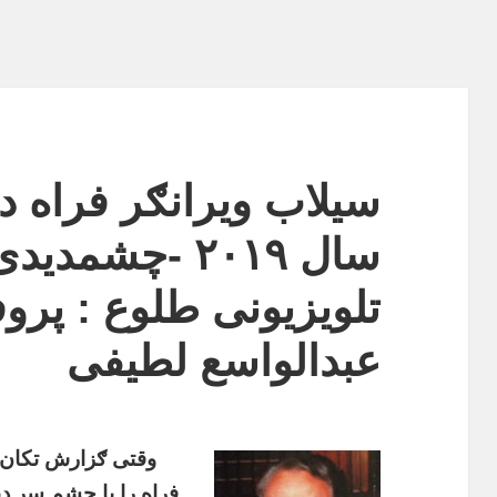
سیلاب ویرانګر فراه 
سال ۲۰۱۹ -چشمد
تلویزیونی طلوع : پرو
عبدالواسع لطیفی
وقتی ګزارش تکان 
فراه را با چشم سر د