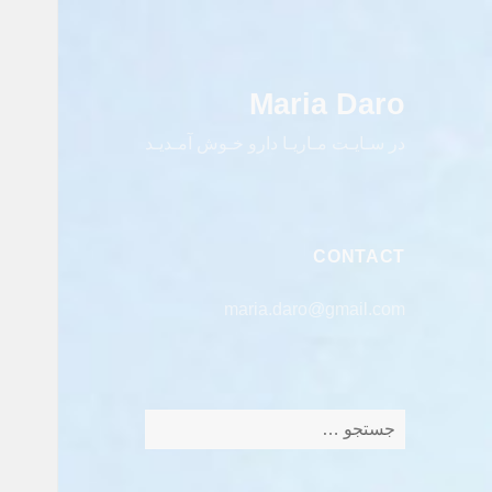
Maria Daro
در سـایـت مـاریـا دارو خـوش آمـدیـد
CONTACT
maria.daro@gmail.com
جستجو
برای: