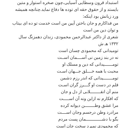
استبداد
قرون
وسطایی
آسیایی،چون
صخره
استوار
و
متین
بایستد
و
از
حقوق
حقه
ای
توده
ها
دفاع
نماید
.
چنانچه
همیشه
ورد
زبانش
بود
اینکه
:
من
فداکارم
و
جان
باختن
آیین
من
است
خدمت
تو
ده
ای
بیتاب
و
توان
دین
من
است
شعری
از
داکتر
عبدالرحمن
محمودی،
زندان
دهمزنگ
سال
۱۳۳۲
هـ
ش
تومیدانی
که
محمودی
چسان
است
نه
در
بند
زمین
نی
آســــمان
اســت
تومـــــــیدانی
که
دین
و
مسلک
او
محبت
با
همه
خــــلق
جـــهان
اسـت
تومــــــــیدانی
که
اندر
رزم
دشمن
قلم
در
دست
او
گــــرز
گران
اسـت
منم
آن
انقـــــــــلابی
از
دل
و
جان
که
افکارم
نه
ازاین
ونه
آن
اســـــت
مرا
عشق
وطـــــــــن
دیوانه
کرده
مرادرد
وطن
درجسم
وجان
اســــت
بگو
با
دشــــــــــــــمان
پست
مردم
که
محمودی
نمیرد
سخت
جان
است