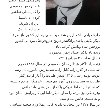
وفرهنگی
کشور
داکتر
عبدالرحمن
محمودی
را
که
پنسلی
نقاشی
کرده
ام
باشما
عزیزان
شریک
میسازم
تا
ازیک
طرف
یادی
باشد
ازاین
شخصیت
ملی
ومبارز
کشور
.
واز
طرف
دیگر
نگینی
باشد
برانگشتر
تاریخ
هنروفرهنگ
مردمی
کشور
.
روحش
شاد
ویادش
گرامی
باد
.
زنده
یاد
داکتر
عبدالرحمن
محمودی
(
سال
وفات
۲۹
میزان
)
۱۳۴۰
زنده
یاد
داکتر
عبدالرحمان
محمودی
در
سال
۱۲۸۸هجری
شمسی
در
گذربارانه
کابل
زاده
شد
.
پدرش
مامور
پایان
رتبه
دولت
بود
.
در
سال
۱۳۱۶
ه،ش
طبابت
را
آغاز
کرد
.
درکنار
طبابت
به
سیاست
روی
آورد
.
وی
خود
را
خدمتگار
مردم
دانسته
که
نه
تنها
از
لحاظ
فزیکی
بلکه
از
نظرذهنی
واجتماعی
وفرهنگی
نیز
مردم
را
مداوا
میکرد
.
اما
این
کار
برایش
آسان
نبود
و
به
قیمت
جانش
تمام
شد
.
در
سال۱۳۲۷
در
انتخابات
بلد
یه
کابل
عملا
وارد
صحنه
سیاسی