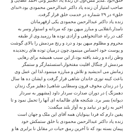
خلق
»
بود
.
مدیر
مسءول
آن
زنده
یاد
انجنیر
ولی
احمد
عطایی
و
صاحب
امتیاز
آن
زنده
یاد
داکتر
عبدالرحمن
محمودی
بود
.«
ندای
خلق
»
در
۲۹
شماره
در
خدمت
خلق
قرار
گرفت
.
زنده
یاد
داکتر
عبدالرحمن
محمودی
یکی
ازقهرمانان
نامدار،انقلابی
و
مبارز
میهن
بود
که
مردانه
و
استوار
وسر
به
کف
در
راه
عدالتخواهی
و
آزادی
توده
ها
رزمید
.
وی
از
طبقه
محروم
و
مظلوم
میهن
بود
و
درد
و
رنج
مردمش
را
بالای
گوشت
و
پوست
خود
احساس
مینمود
.
چون
درمیان
توده
های
رنجدیده
وطن
زاده
و
رشد
یافته
بود،از
این
سبب
همیشه
برای
رهایی
مردمش
از
چنگال
اقلیت
مفتخوار،استسثمارگر
و
ستمگر
زمانش
می
اندیشید
و
تلاش
و
مبارزه
مینمود
.
لذا
این
عمل
وی
باعث
کینه
توزی
خاندان
شاهی
قرار
گرفت
و
ایشان
ده
ها
سال
را
در
زندان
مخوف
قرون
وسطایی
شاهی
(
دهلیز
مرگ
زندان
دهمزنگ
)
در
دوران
صدارت
سردار
داود
(
مشهور
به
سردار
دیوانه
)
بسر
برد
.
شکنجه
های
ظالمانه
ای
آنها
را
تحمل
نمود
و
تا
اخیر
به
زانو
در
نیامد
و
به
آواز
بلند
میگفت
:
یقین
دارم
که
فردا
بینوایان
همه
آقای
این
ملک
و
جهان
است
زنده
یاد
داکتر
عبدالرحمن
محمودی
با
خلق
ستمکش
خود
پیمان
بسته
بود
که
تا
آخرین
رمق
حیات
در
مقابل
نا
برابری
ها
و