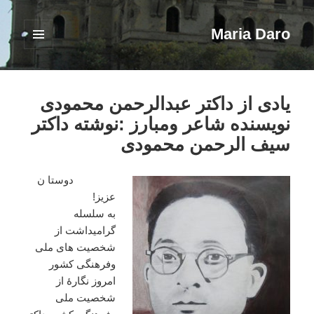
Maria Daro
فهرست
و
ابزارک‌ها
یادی از داکتر عبدالرحمن محمودی
نویسنده شاعر ومبارز :نوشته داکتر
سیف الرحمن محمودی
دوستا
ن
عزیز
!
به
سلسله
گرامیداشت
از
شخصیت
های
ملی
وفرهنگی
کشور
امروز
نگارۀ
از
شخصیت
ملی