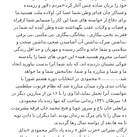
خود
را
بزبان
ساده
چنین
آغاز
کرد
:«
مردم
دلاور
و
رزمنده
وعساکر
جان
فدای
وطن
.
شما
عسا
کر،
اولاده
ملت
هستید
.
ما
برای
دفاع
از
خواسته
های
شما
این
کار
را
مینمایم
.
شما
ازقراه
و
قصات
و
ولایات
عقب
نگهداشته
شده
وطن
آمده
اید
.
شما
در
فقر،بد
بختی،بیکاری
،
بیخانگی،بیگاری
،بی
مکتبی
،بی
برقی
،نداشتن
سرک،نداشتن
آب
آشامیدن
صحی،نداشتن
صحت
و
سلامتی
و
شفا
خانه
و
داکتر
رسیده
و
مهربان
و
حد
اقل
زندگی
انسانی
محروم
هستید
.
همهء
این
خوبی
های
شما
را
یکدسته
چوکی
نشینان
دزدیده
اند،
که
باید
شما
آنرا
بدست
بیاورید
.
اتحاد
ما
و
شما
و
مبارزه
ما
و
شما،
نجاتبخش
شما
و
ما
خواهد
شد
………….».
محمودی
در
انتخابات
دوره
هشتم
شورا
با
بیانات
تندی
وارد
میدان
مبارزه
شد
که
نظام
فرتوت
سلطنتی
نتوانست
آنرا
تحمل
نماید،لذا
وی
را
با
۱۶
تن
از
مبارزین
دیگر
در
۱۸
سرطان
۱۳۳۱
زندانی
ساخت
که
تنها
زنده
یاد
محمودی،
براتعلی
خان
تاج
و
سرور
جویا
و
فتح
محمد
خان
فرقه
مشرمدت
ده
سال
را
تا
پای
مرگ
به
زندان
بودند
،اما
دیگران
با
دادن
توبه
نا
مه
ها،بعد
از
دو
/
سه
سال
رها
گردیدند
.
ارگان
نشراتی
«
حزب
خلق
»
زنده
یاد
داکتر
محمودی
«
ندای