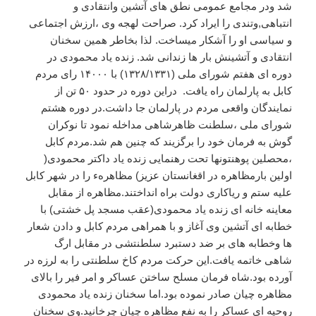
شد
ودر
مجامع
عمومی
نطق
های
آتشین
وانتقادی
و
انتباهی
,
وتندی
را
ایراد
کرد
.
صراحت
لهجه
وی
،ارزش
اجتماعی
و
سیاسی
او
را
آشکار
میساخت
.
لذا
بخاطر
همین
سخنان
انتقادی
و
آتشینش
بار
ها
زندانی
شد
.
زنده
یاد
محمودی
در
دوره
ای
هفتم
شورای
ملی
(
۱۳۳۱
/
۱۳۲۸
)
با
۱۴۰۰۰
رای
مردم
کابل
به
پارلمان
راه
یافت
.
دراین
دوره
در
حدود
۵۰
تن
از
نمایندگان
واقعی
مردم
در
پارلمان
جا
داشت
.
در
دوره
هشتم
شورای
ملی
،سلطنت
ظاهرشاهی
مداخله
نمود
تا
نوکران
گوش
به
فرمان
خود
را
برگزیند
که
چنین
هم
شد
.
مردم
کابل
،محصلین
پوهنتونها
تحت
رهنمایی
زنده
یاد
داکتر
محمودی
(
اولین
بارمظاهره
در
اقغانستان
عزیز
)
مظاهرهء
را
در
شهر
کابل
علیه
ستم
و
ریاکاری
دولت
براه
انداختند
.
مظاهره
از
مقابل
معاینه
خانه
ای
زنده
یاد
محمودی
(
عقب
مسجد
پل
خشتی
)
با
خطابه
ای
آتشین
وی
آغاز
و
با
همراهی
مردم
کابل
و
دادن
شعار
ها
وخطابه
های
بر
ضد
دستبرد
سلطنتشی
در
مقابل
ارگ
شاهی
خاتمه
یافت
.
این
حرکت
مردم
کاخ
سلطنتی
را
به
لرزه
در
آورده
بود
.
شاه
فرمان
مسلح
ساختن
عساکر
و
امر
فیر
را
بالای
مظاهره
چیان
صادر
نموده
بود
.
اما
سخنان
زنده
یاد
محمودی
روحیه
ای
عساکر
را
به
نفع
مظاهره
چیان
چرخانید
.
وی
سخنان