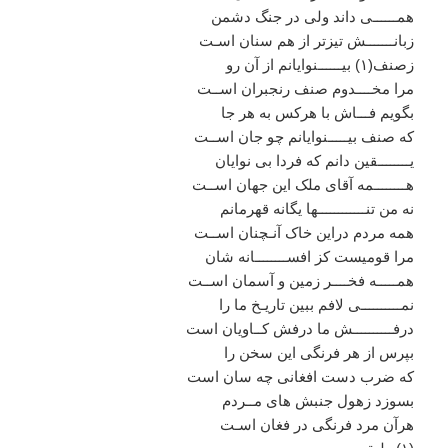
همــــــی
داند
ولی
در
جنگ
دشمن
زبانـــــــش
تیزتر
از
هم
سنان
اسـت
زصنف
(
۱
)
بیــــــنوایانم
از
آن
رو
مرا
مخــــدوم
صنف
رنجبران
اســت
بگویم
فـــاش
با
هرکس
به
هر
جا
که
صنف
بیـــــنوایانم
چو
جان
اســت
یــــــــقین
دانم
که
فردا
بی
نوایان
هــــــــمه
آقای
ملک
این
جهان
اســت
نه
من
تنــــــــــــها
یگانه
قهرمانم
همه
مردم
دراین
خاک
آنـچنان
اســت
مرا
قومیست
کز
افســــــــانه
شان
همـــــه
فخــــر
زمین
و
آسمان
اســت
نمــــــــــی
لافم
ببین
تاریـخ
ما
را
درفــــــــــش
ما
درفش
کــاویان
است
بپرس
از
هر
فرنگی
این
سخن
را
که
ضرب
دست
افغانی
چه
سان
است
بسوزد
زهول
جنبش
های
مــردم
هرآن
مرد
فرنگی
در
فغان
اسـت