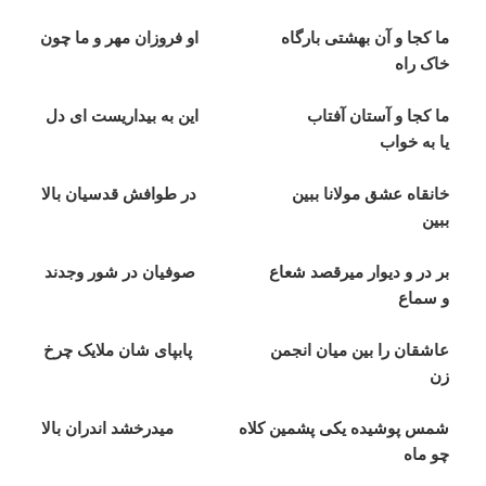
ما کجا و آن بهشتی بارگاه او فروزان مهر و ما چون
خاک راه
ما کجا و آستان آفتاب اين به بيداريست ای دل
يا به خواب
خانقاه عشق مولانا ببين در طوافش قدسيان بالا
ببين
بر در و ديوار ميرقصد شعاع صوفيان در شور وجدند
و سماع
عاشقان را بين ميان انجمن پابپای شان ملايک چرخ
زن
شمس پوشيده يکی پشمين کلاه ميدرخشد اندران بالا
چو ماه