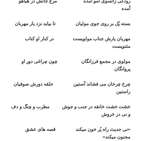
رودکی زانسوی آمو آمده مرغ جانش در هياهو
آمده
بسته پُل بر روی جوی موليان تا بيايد نزد يار مهربان
مهربان يارش جناب مولويست در کنار او کتاب
مثنويست
مولوی در مجمع فرزانگان چون چراغی دور او
پروانگان
چرخ چرخان می فشاند آستين حلقه دورش صوفيان
راستين
خشت خشت خانقه در جنب و جوش مطرب و چنگ و دف
و نی در خروش
«نی حديث راه پُر خون ميکند قصه های عشق
مجنون ميکند»