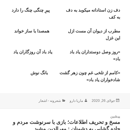
دف زن استادانه ميکوبد به دف پيرِ چنگی چنگ را دارد
به کف
مطرب از ديوان آن مست ازل همصدا با ساز خواند
اين غزل
«روز وصل دوستداران ياد باد ياد باد آن روزگاران ياد
باد»
«کامم از تلخی غم چون زهر گشت بانگ نوش
شادخواران ياد باد»
ارسال
نویسنده
دسته‌ها
جولای 26, 2020
ماریا دارو
شعرونه - اشعار
شده
در
اهبری
پیشین
وشته
مسخ و تحریف اطلاعات؛ بازی با سرنوشت مردم و
نوشته
جاده گشایی به دشمنان : مهرالدین مشید
قبلی: