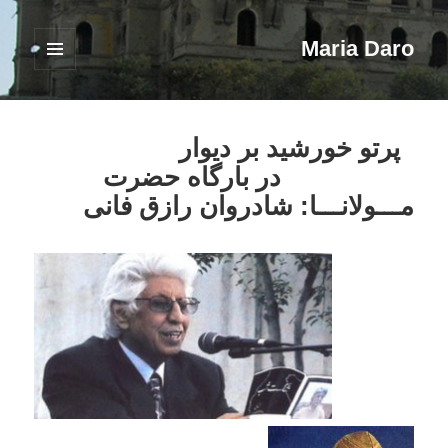
Maria Daro
فهرست
و
ابزارک‌ها
پرتو خورشيد بر ديوار
در بارگاه حضرت
مـــولانـــا: شادروان رازق فانی