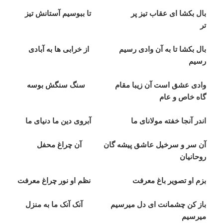
بال بکشا ای عقاب تيز پر تا ببوسيم آستانش تيز
تر
بال بکشا تا به آن وادی رسيم از خرابی ها به آبادی
رسيم
وادی عشق است آن زيبا مقام سنگ سنگش بوسه
گاه خاص و عام
اندر آنجا خفته مولانای ما آبروی دين ما دنيای ما
آن سر و سرخيل عاشق پيشه گان آن چراغ محفل
روحانيان
بزم او تصوير باغ معرفت نظم او نور چراغ معرفت
باز کن چشمانت ای دل ميرسيم آنک آنک ما به منزل
ميرسيم