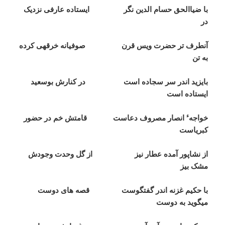
با ضياالحق حسام الدين نگر ايستاده عارفی نزديک
در
آنطرف تر حضرت ويس قرن صوفيانه خرقهی کرده
به تن
بايزيد اندر سر سجاده است در کنارش بوسعيد
ايستاده است
ء
خواجه
انصار مصروف دعاست قامتش خم در حضور
کبرياست
از نشاپور آمده عطار نيز از گل وحدت وجودش
مشک بيز
با حکيم غزنه اندر گفتگوست قصه های دوست
ميگويد به دوست