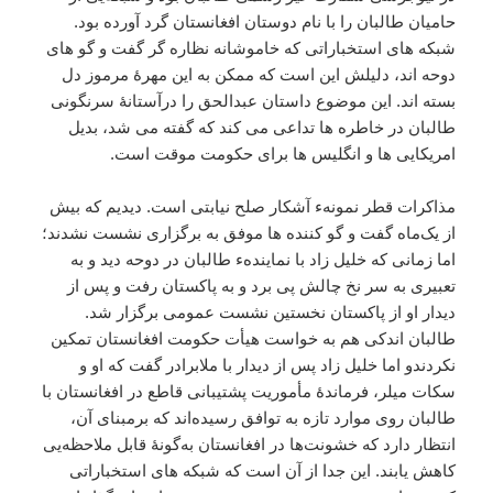
حامیان طالبان را با نام دوستان افغانستان گرد آورده بود.
شبکه های استخباراتی که خاموشانه نظاره گر گفت و گو های
دوحه اند، دلیلش این است که ممکن به این مهرۀ مرموز دل
بسته اند. این موضوع داستان عبدالحق را درآستانۀ سرنگونی
طالبان در خاطره ها تداعی می کند که گفته می شد، بدیل
امریکایی ها و انگلیس ها برای حکومت موقت است.
مذاکرات قطر نمونهء آشکار صلح نیابتی است. دیدیم که بیش
از یک‌ماه گفت و گو کننده ها موفق به برگزاری نشست نشدند؛
اما زمانی که خلیل زاد با نمایندهء طالبان در دوحه دید و به
تعبیری به سر نخ چالش پی برد و به پاکستان رفت و پس از
دیدار او از پاکستان نخستین نشست عمومی برگزار شد.
طالبان اندکی هم به خواست هیأت حکومت افغانستان تمکین
نکردندو اما خلیل زاد پس از دیدار با ملابرادر گفت که او و
سکات میلر، فرماندۀ مأموریت پشتیبانی قاطع در افغانستان با
طالبان روی موارد تازه به توافق رسیده‌اند که برمبنای آن،
انتظار دارد که خشونت‌ها در افغانستان به‌گونۀ قابل ملاحظه‌یی
کاهش یابند. این جدا از آن است که شبکه های استخباراتی