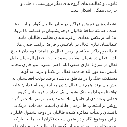
قانونی و فعالیت های گروه های دیگر تروریستی داخلی و
خارجی همگان آشکار است.
انشعاب های عمیق و فراگیر در میان طالبان گواه بر این ادعا
است. چنانکه شاخۀ طالبان دوحه پشتیبان توافقنامه با امریکا
اند؛ اما برعکس تعدادی از فرماندهان نظامی طالبان مانند
عبدالمنان نیازی فعال در بادغیس و فراه؛ ابراهیم صدر، ملا
عبدالقیوم ذاکر، ملا نعیم بریس فعال در هلمند؛ قومندان فصیح
الدین فعال در شمال؛ ملا باز محمد حارث ،فضل الرحمان خلیل
فعال در شرق؛ قاری صفی الله، اختر مفتی، منیر قاری محمد
یاسین، ملا نور الله هدفمند فعال در پکتیا و غزنی به گونۀ
مستقلانه جنگ را در مناطق یادشده برضد دولت افغانستان به
پیش می برند. همچنان فعال شدن محاذ تازه بنام فدایان علیه
توافقنامه و ادامه جنگ بشمول یک تعداد از قومندانان گروه
حقانی و تعدادی از حامیان ملا محمد یعقوب پسر ملا عمر گواۀ
روشن بر انشعاب ها درمیان طالبان است. مقامات امریکایی
پاکستان و هیأت مذاکره کننده طالبان در دوحه بشمول خلیلزاد
از این موضوع آگاه و در ضمن سخت نگران اند، اما بخاطر که
این مسئله میان مردم و سایر گروه های طالبان در میدان های