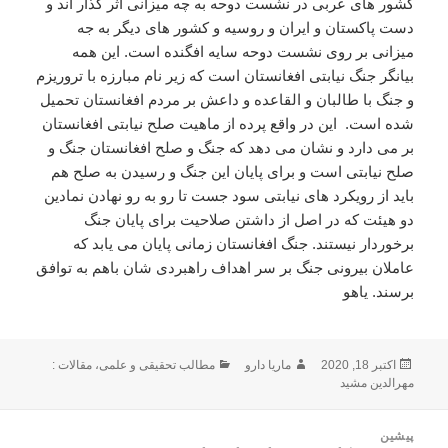
کشور های عربی در نشست دوحه به چه میزانی اثر گذار اند و
دست پاکستان و ایران و روسیه و کشور های دیگر به جه
میزانی بر روی نشست دوحه سایه افگنده است. این همه
بیانگر جنگ نیابتی افغانستان است که زیر نام مبارزه با تروریزم
و جنگ با طالبان و القاعده و داعش بر مردم افغانستان تحمیل
شده است. این در واقع پرده از ماهیت صلح نیابتی افغانستان
بر می دارد و نشان می دهد که جنگ و صلح افغانستان جنگ و
صلح نیابتی است و برای پایان این جنگ و رسیدن به صلح هم
باید از رویکرد های نیابتی سود جست تا رو به رو نهادن نمادین
دو هیئت که در اصل از داشتن صلاحیت برای پایان جنگ
برخوردار نیستند. جنگ افغانستان زمانی پایان می یابد که
عاملان بیرونی جنگ بر سر اهداف راهبردی شان باهم به توافق
برسند. یاهو
ارسال
نویسنده
دسته‌ها
اکتبر 18, 2020
ماریا دارو
مطالب تحقیقی و علمی
،
مقالات :
شده
مهرالدین مشید
در
اهبری
پیشین
وشته