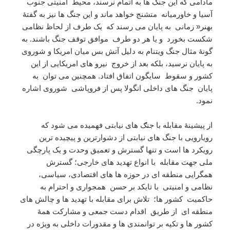
مادامی که این جنگ ها به اتمام نرسند، محیط امنیتی جنوب
آسیا و خاورمیانه متشنج خواهد ماند و این جنگ ها نیز به گفتۀ
بهنر« زمانی به پایان می رسند که یک طرف از لحاظ نظامی
شکست بخورد و یا هر دو طرف موافق توقف جنگ باشند. به
گونۀ مثال جنگ ویتنام به دلیل آتش بس میان امریکا و شوروی
به پایان نرسید، بلکه بعد از خروج نیرو های امریکایی از این
کشور و سقوط سایگون اتفاق افتاد. همچنین می توان به
پایان جنگ های داخلی انگولا پس از فروپاشی شوروی اشاره
نمود.
از پیشینۀ مقابله با جنګ های نیابتی فهمیده می شود که
رویارویی با جنگ های نیابتی از دشوارترین و پیچیده ترین
رویکرد ها است و تنها گسترش و تعمیق وحدت و یک پارچگی
ملی جهت مقابله با انواع تهدید های خارجی؛ گسترش
همگرایی منطقه ای در حوزه ها های اقتصادی، سیاسی،
نظامی و امنیتی با تایکد بر حسن همجواری و احترام به
حاکمیت کشور ها؛ تلاش برای مقابله با تهدید ها و چالش های
منطقه ای از طریق اقدام دست جمعی و مشارکت همۀ
کشور ها و تکیه بر توانمندی ها و مقدورات داخلی به ویژه در