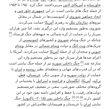
خاورمیانه
و
آمریکای لاتین
می‌پرداختند. جنگ کره ۱۹۵۰ تا ۱۹۵۳
از جمله جنگ های نیابتی است. در این
جمهوری خلق چین
و
اتحاد جماهیر شوروی
از کمونیست‌ها در شمال در مقابل
نیروهای
سازمان ملل
به رهبری
آمریکا
حمایت می‌کردند.
شوروی به‌طور مستقیم وارد این درگیری نشد، اما چین هزاران
[۳]
سرباز را در حمایت از کره شمالی به جبهه‌های جنگ فرستاد.
چنانکه در جنگ ویتنام
شوروی
و کشورهای
کمونیستی
از
چریک‌های
ویت کنگ
و دولت
ویتنام شمالی
در مقابل
ویتنام
جنوبی
و متحدان آن از جمله
آمریکا
حمایت می‌کردند. آمریکا با
اعزام صدها هزار سرباز خود نیز به‌طور مستقیم وارد این
[۴]
منازعه شد.
جنگ داخلی سوریه
نیز از جمله جنگ نیابتی است
که در آن قدرت‌های جهانی و منطقه‌ای نظیر
روسیه
و
ایران
با
حمایت از
دولت سوریه
و از سویی دیگر،
عربستان
،
قطر
،
ترکیه
،
آمریکا
،‌
انگلستان
و
فرانسه
و
اسرائیل
با پشتیبانی از
گروه‌های مختلف شورشی، سعی در تضعیف غیرمستقیم
دولت‌های رقیب، یا حفظ و افزایش دامنه نفوذ خود در این
[۷]
[۶]
[۵]
کشور دارند.
جنگ داخلی یمن (۲۰۱۵– تاکنون)
جنگ
نیابتی
ایران
با عربستان و هم‌پیمانان نظامی‌اش در کشور