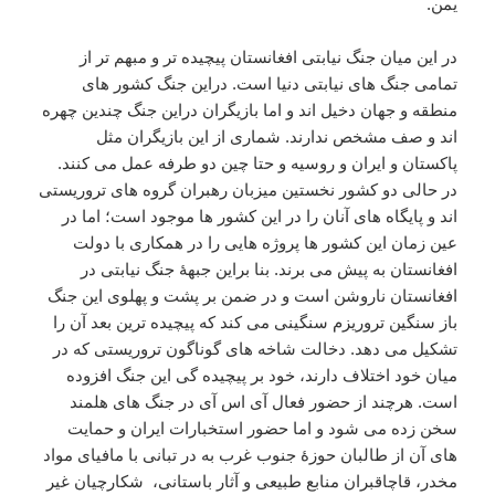
یمن.
در این میان جنگ نیابتی افغانستان پیچیده تر و مبهم تر از
تمامی جنگ های نیابتی دنیا است. دراین جنگ کشور های
منطقه و جهان دخیل اند و اما بازیگران دراین جنگ چندین چهره
اند و صف مشخص ندارند. شماری از این بازیگران مثل
پاکستان و ایران و روسیه و حتا چین دو طرفه عمل می کنند.
در حالی دو کشور نخستین میزبان رهبران گروه های تروریستی
اند و پایگاه های آنان را در این کشور ها موجود است؛ اما در
عین زمان این کشور ها پروژه هایی را در همکاری با دولت
افغانستان به پیش می برند. بنا براین جبهۀ جنگ نیابتی در
افغانستان ناروشن است و در ضمن بر پشت و پهلوی این جنگ
باز سنگین تروریزم سنگینی می کند که پیچیده ترین بعد آن را
تشکیل می دهد. دخالت شاخه های گوناگون تروریستی که در
میان خود اختلاف دارند، خود بر پیچیده گی این جنگ افزوده
است. هرچند از حضور فعال آی اس آی در جنگ های هلمند
سخن زده می شود و اما حضور استخبارات ایران و حمایت
های آن از طالبان حوزۀ جنوب غرب به در تبانی با مافیای مواد
مخدر، قاچاقبران منابع طبیعی و آثار باستانی، شکارچیان غیر