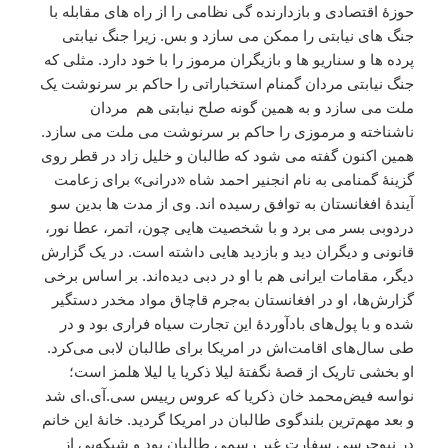
حوزۀ اقتصادی و بازدارنده گی نظامی را از راه های مقابله با
جنگ های نیابتی را ممکن می سازد و بس. زیرا جنگ نیابتی
پرده ها و سناریو ها و بازیگران مرموز را با خود دارد. مثلی که
جنگ نیابتی مردان گمنام استخباراتی را حاکم بر سرنوشت یک
ملت می سازد و به همین گونه صلح نیابتی هم مردان
ناشناخته و مرموزی را حاکم بر سرنوشت می ملت می سازد.
همین اکنون گفته می شود که طالبان و خلیل زاد در قطر روی
گزینۀ گمنامی به نام انجنیر احمد شاه «درانی» برای زعامت
آیندۀ افغانستان به توافق رسیده اند. وی از مدت ها بدین سو
دردوبی بسر می برد و با شخصیت هایی چون، اتمر، عطا نور،
قانونی و دیگران دید و بازدید هایی داشته است. در یک گزارش
دیگر، مقامات ایرانی هم با او در دبی دیده‌اند. بر اساس برخی
گزارش‌ها، او در افغانستان به‌جرم قاچاق مواد مخدر دستگیر
شده و با پول‌های بادآوردۀ این تجارت سیاه فراری بود و در
طی سال‌های اقامت‌اش در امریکا برای طالبان لابی می‌کرد.
او بخشی تاریک از قصۀ نگفتۀ لیلا ذکریا یا لیلا هلمز است؛
نواسه فیض‌محمد خان ذکریا که عروس رییس سی.آی.ای شد
و بعد مهم‌ترین بلندگوی طالبان در امریکا گردید. خانۀ این خانم
در نیوجرسی سفارت غیر رسمی طالبان بود و شبکه‌یی از