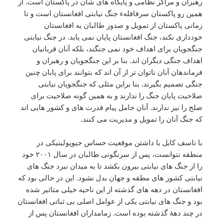
رهبران و مراکز نظامی و پایگاه های شان در پاکستان است. از
همین رو پاکستان سرفافلهء جنگ نیابتی افغانستان است و تا
زمانی پاکستان از تمویل و صدور طالبان به افغانستان
خودداری نکند، جنگ افغانستان پایان نمی یابد. در جنگ نیابتی
جنگجویان برای اهداف خود نمی جنگند، بلکه آنان قربانیان
اهداف جنگی دیگران اند. بنا بر این جنگجویان و رهبران و
فرماندهان آنان ناتوان تر از آن اند که بتوانند برای پایان چنین
جنگی تصمیم بگیرند. بنا براین مثلی که جنگجویان نیابتی
صلاحیت پایان جنگ را ندارند و به همین گونه صلاحیت برای
صلح را نیز ندارند. آنان حامل پیام قدرت های و کشور هایی اند
که جنگ آنان را تمویل و مدیریت می کنند.
با تاسف کابل با داشتن موقعیت حساس جیوپولیتیکی در
منطقه نتوانست، پس از سرنگونی طالبان در سال ۲۰۰۱ خود
را از جنگ های نیابتی بیرون بکشد تا به میدان نبرد جنگ های
نیابتی کشور های مطقه و جهان بدل نشود. این در حالی بود که
افغانستان در دهه های گذشته از این ناحیه خیلی متاثیر شده
بود و جنگ های نیابتی یکی از عوامل اصلی بی ثباتی افغانستان
در چند دهۀ گذشته بوده است. زمامداران افغانستان پس از