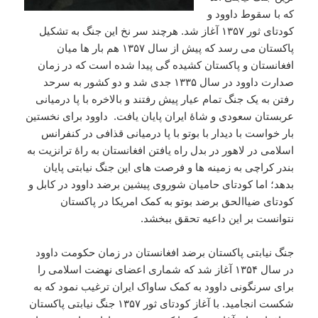
که با سقوط داوود و
کودتای ثور ۱۳۵۷ آغاز شد. هرچند سر نخ این جنگ به تشکیل
پاکستان می رسد که پیش از سال ۱۳۵۷ هم بار ها میان
افغانستان و پاکستان کشیده گی پیدا شده است که در زمان
صدارت داوود در سال ۱۳۳۵ جدی شد و دو کشور به سرحد
رفتن به یک جنگ تمام عیار پیش رفتند و بالاخره با پا درمیانی
عربستان سعودی و شاۀ ایران پایان یافت. داوود برای نخستین
بار خواست با دیدار با بوتو با پا درمیانی قذافی در کنفرانس
اسلامی در لاهور در بدل راه یافتن افغانستان به راۀ ترانزیت به
بندر کراچی به زمینه ها و فرصت های این جنگ نیابتی پایان
بدهد؛ اما کودتای حامیان شوروی پیشین برضد داوود در کابل و
کودتای ضیاالحق برضد بوتو به کمک امریکا در پاکستان
نتوانست بر این داعیه تحقق ببخشد.
جنگ نیابتی پاکستان برضد افغانستان در زمان حکومت داوود
در سال ۱۳۵۴ آغاز شد که شماری اعضای نهضت اسلامی را
برای سرنگونی داوود به کمک ساواک ایران ترغیب نمود که به
شکست انجامید. با آغاز کودتای ثور ۱۳۵۷ جنگ نیابتی پاکستان