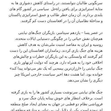
سرنگونی طالبان نتوانستند، در راستای کاهش دشواری ها به
مثابۀ استراتیژی برای یافتن راۀحل سیاسی در کشور گام های
بلندی بردارند. آن زمان خطر طالب و عمق استراتیژی پاکستان
و مداخلۀ نظامیان آن را در افغانستان دست کم گرفتند.
در عصر پسا – یازدهم سپتامبر، بازیگران جنگ‌های نیابتی
هم‌چنان نقش حیاتی را در چگونگی دستیابی ایالات متحده،
روسیه و ایران به مقاصد امنیت ملی‌شان به هدف کاهش
هزینه های جنگ بازی کردند. زمامداران افغانستان این را دست
کم گرفتند که وابستگی‌ به این بازیگران خطرات و چالش‌های
اخلاقی خود را به همراه دارد. هرچند که دوایت آیزنهاور باری
جنگ نیابتی را «ارزان‌ترین بیمه‌یی که یک نفر می‌تواند پیدا کند»
خوانده بود، اما هشت دهۀ اخیر سیاست خارجی امریکا چیز
دیگری را نشان می‌دهد.
جنگ های نیابتی سرنوشت بسیاری کشور ها را به بازی گرفته
است. برخلاف انتظار های خوش بینانه پایان جنگ سرد و
فروپاشی نظام دو قطبی در جهان به معنای ایجاد صلح منطقه
ای نبوده است. یکی از دلایل این بی ثباتی و منازعه منطقه ای