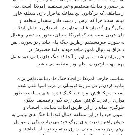
نیز حضور و مداخلۀ مستقیم و غیر مستقیم امریکا است، یکی
از مناطقی که در کانون این مداخله ها قرار دارد، منطقۀ خاور
میانه است، چرا که ترس از دست دادن متحدان منطقه و
شکل گیری گفتمان غالب مقاومت و استقلال به دلیل انقلاب
های عربی سبب شد که امریکا به جای حضور مستقیم و فعال
به صورت غیرمستقیم ازطریق جنگ های نیابتی در سوریه، یمن
و عراق به دنبال تامین منافع خود و ادامۀ حضورش در
خاورمیانه باشد. بنا بر این از آنجا که جنگ های نیابتی خود عامل
مهم جهت بازتعریف نظم نوین منطقه می باشد.
سیاست خارجی آمریکا در ایجاد جنگ های نیابتی تلاش برای
نهادیه کردن نوعی موازنۀ فروملی در غرب آسیا تلقی شده
است. امریکا تلاش نمود تا با کمک قدرت های منطقه به طور
موازی از قدرت گرفتن بیش ازحد یکی و تضعیف دیگری
جلوگیری نماید و از این طریق اهداف سیاسی، اقتصاد و
امنیتی خود را در این منطقه دنبال کند؛ اما جنگ های نیابتی به
عنوان راهبرد قدرت های بزرگ خود می توانند، یکی از عوامل
برهم زدن محیط امنیتی شرق میانه و جنوب آسیا باشند و