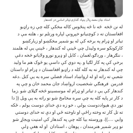
له نن څخه څه نا څه پنځوس کاله مخکې کله چې زه راډیو
افغانستان ته د کوچنیانو خپرونې لپاره ورتلم نو ، هلته مې د
تیاتر او ډرام په برخه کې له یو شمېر مخکښو او زیارکښو
کارکونکو سره ولیدل چې ځینې له کندهار ، ځینې یې له هلمند
، ننګرهار ، وردګو،لغمان ، کابل او ډېرو نورو ولایاتو څخه دغې
برخې کې په کار لګیا و .په دوي کې داسې یو څوک هم ما ولید
چې له کندهار نه به کله کله د راډیو افغانستان د ډرام او داستان
شعبې ته راته او له ارواښاد استاد فضلي سره به یې کتل .دغه
قدرمن فرهنګي شخصیت ارواښاد جان محمد خان و چې په
کندهار کې یې د تیاتر او ډرام له موسسینو څخه ګڼلای شو .زما
د کار تر پایه کله به چې سره مخامخ شو نو راته به یې ویل (( دا
نور دې هېواددوست بولي ، خو زه دې خدای دوست بولم ، ځکه
ته تل کار ته وخته راځې او ناوخته ځي او دې ته خدای دوستي
وایي ….)). وروسته بیا کله چې په کندهار کې امنیت ویجاړ شو
نو ډېر شمېر هنرمندان ، پوهان ، استادان او له هغې ډلې