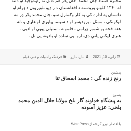
محترم استاد جان محمد خان پلار هم کابل ته راوکوچېد او دلته
له ۱۳۶۰ کلونو وروسته د افغانستان د راډیو تلویزیون د ډرام او
داستان په اداره کې په کار وګمارل شو .جان محمد پلار ډرامه
لیکونکی ، ممثل ، پرودیسر او د سینما پیاوړی لوبغاړی و .له
هغه څخه یو شمېر ډرامې ـ فلمونه ـ تمثیلي ټوټې او ادبي ـ
هنري لیکنې پاتې دي. اروا یې ښاده او یادونه یې تل .
ارسال
نویسنده
دسته‌ها
ژانویه 10, 2021
ماریا دارو
فرهنگ و ادبیات و هنر
،
فیلم
شده
در
اهبری
پیشین
وشته
رنج زنده گی : محمد اسحاق ثنا
نوشته
قبلی:
پسین
به پیشگاه خداوند گار بلخ مولانا جلال الدين محمد
نوشته
بلخی: عزیز آسوده
بعدی:
با افتخار نیرو گرفته از WordPress