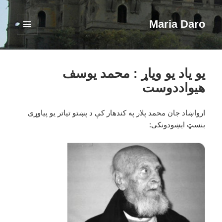
Maria Daro
فهرست
و
ابزارک‌ها
یو یاد یو ویاړ : محمد یوسف
هیواددوست
ارواښاد جان محمد پلار په کندهار کې د پښتو تیاتر یو پیاوړی
بنسټ ایښودونکی: