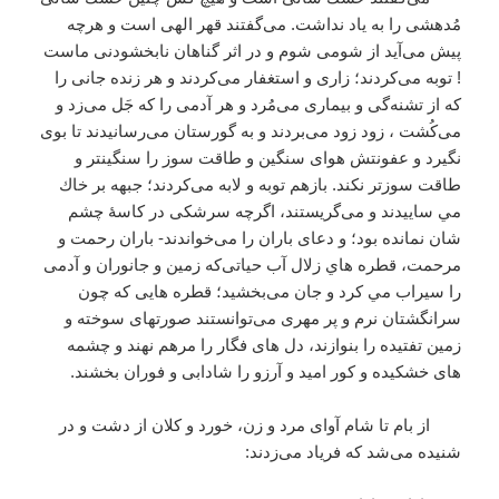
مُدهشی را به ياد نداشت. می‌گفتند قهر الهی است و هرچه
پيش می‌آيد از شومی‌ شوم و در اثر گناهان نابخشودنی ماست
! توبه می‌كردند؛ زاری و استغفار می‌كردند و هر زنده جانی را
كه از تشنه‌گی و بيماری می‌مُرد و هر آدمی را كه جَل می‌زد و
می‌كُشت ، زود زود می‌بردند و به گورستان می‌رسانيدند تا بوی
نگيرد و عفونتش هوای سنگين و طاقت سوز را سنگينتر و
طاقت سوزتر نكند. بازهم توبه و لابه می‌كردند؛ جبهه بر خاك
مي ساييدند و می‌گريستند، اگرچه سرشكی در كاسۀ چشم
شان نمانده بود؛ و دعای باران را می‌خواندند- باران رحمت و
مرحمت، قطره هاي زلال آب حياتی‌كه زمين و جانوران و آدمی
را سيراب مي كرد و جان می‌بخشيد؛ قطره هایی كه چون
سرانگشتان نرم و پر مهری می‌توانستند صورتهای سوخته و
زمين تفتيده را بنوازند، دل های فگار را مرهم نهند و چشمه
های خشكيده و كور اميد و آرزو را شادابی و فوران بخشند.
از بام تا شام آوای مرد و زن، خورد و كلان از دشت و در
شنيده می‌شد كه فرياد می‌زدند: