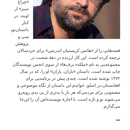
«چراغ
سبز» از
اویند. در
کنار
داستان‌نوی
سی و
پژوهش‌
قصه‌هایی را از «هانس کریستیان ‌اندرسن» برای خردسالان
ترجمه کرده است. این کار ارزنده در دههٔ شصت در
مجموعه‌یی به نام «ملکهء برف‌ها» از سوی انجمن نویسندگان
چاپ شده است. داستان «باران، باران» او را، که در سال
۱۳۷۲ نوشته شده است، چندی پیش در برنامه‌یی برای
افغانستان،در اسلو، خواندم.این داستان از نگاه موضوعی و
مضمونی برای مردمی‌که هر بار با بدتری از پی بدی رو‌به‌‌رو
می‌شوند نو و تازه است. با اجازهٔ نویسنده‌اش آن را این‌جا
می‌گذارم.
•••