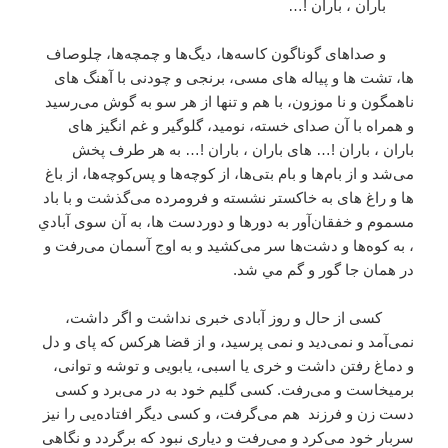
باران ، باران !…
و صداهای گوناگون كاسه‌ها، ديگ‌ها و چمچه‌ها، چلوصاف
ها، تشت ها و پياله های مسی، برنجی و چودنی با آهنگ های
ناهمگون و نا موزون، با هم و تنها از هر سو به گوش می‌رسيد
و همراه با آن صدای خسته، نوميد، گلوگير و غم انگيز های
باران ، باران !… های باران ، باران !… به هر طرف پخش
می‌شد و از بام‌ها و بام بتی‌ها، از كوچه‌ها و پس‌كوچه‌ها، از باغ
ها و راغ های به خاكستر نشسته و فرومرده می‌گذشت و با باد
مسموم و خفقان‌آور به دورها و دوردست ها، به آن سوی آبادي
، به كوه‌ها و دشت‌ها سر می‌كشيد و به اوج آسمان می‌رفت و
در همان جا گور و گم مي شد.
كسی از حال و روز آبادی خبری نداشت و اگر داشت،
نمی‌آمد و نمی‌ديد و نمی پرسيد، و از قضا هركس كه پای و دل
و دماغ رفتن داشت و خری يا اسبی، يابويی و توشه و توانی،
برميخاست و می‌رفت. كسی گليم خود به در می‌برد و كسی
دست زن و فرزند هم می‌گرفت، و كسی ديگر افتاده‌یی را نيز
سربار خود می‌كرد و می‌رفت و دياری نبود كه برگردد و نگاهی