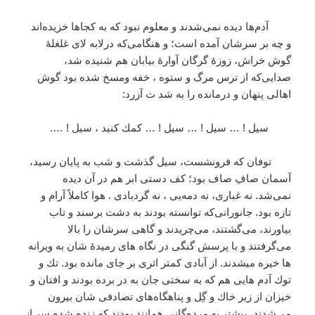
آدم‌ها ديده نمی‌شدند و معلوم نبود كه به كجاها خزيده‌اند
و چه بر سرشان آمده است؛ و هنگامی‌كه درلابه لای غلغلۀ
گوش خراش، زوزۀ گرگان آوارۀ بيابان هم شنيده شد،
صدايی‌كه از ترس مرگ و ستوه ، خفه ومسخ شده بود گوش
اهالی پنهان و درمانده را به شد ت آزرد:
سيل ! … سيل ! … سيل ! … كمك كنيد ، سيل ! ….
توفان كه فرونشست، سيل گذشت و شب به پايان رسيد،
آسمان صافِ صاف بود؛ كف دستی ابر هم در آن ديده
نمی‌شد. نه غباری‌، نه دمه‌یی ، نه گردبادی . هوا كاملاً آرام و
تازه بود. جانورانی‌كه توانسته بودند به دشت برسند و تاب
بياورند، می‌گشتند، می‌چريدند و گاهی‌ سرشان را بالا
می‌گرفتند و با پرسش گنگی در نگاه های رميدۀ شان به ويرانه
ها خيره ميشدند. از آبادی كمتر اثری بر جای مانده بود. تك و
توك آدم هايی هم كه به سختی جان به در برده بودند و افتان و
خيزان از زير خاك و گِل و پناهگاه‌های تصادفی شان بيرون
می‌شدند، بيشتر به مرده‌گانی همانند بودند كه زنده شده سر از