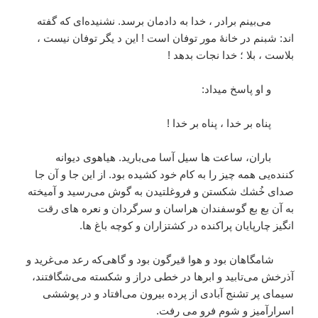
می‌بينم برادر ، خدا به دادمان برسد. نشنيده‌ای كه گفته
اند: شبنم در خانۀ مور توفان است ! اين د يگر توفان نيست ،
بلاست ، بلا ؛ خدا نجات بدهد !
و او پاسخ ميداد:
پناه بر خدا ، پناه بر خدا !
باران، ساعت ها سيل آسا می‌باريد. هياهوی ديوانه
كننده‌یی همه چيز را به كام خود كشيده بود. از اين جا و آن جا
صدای خُشك شكستن و فروغلتيدن به گوش می‌رسيد و آميخته
به آن بع بع گوسفندان هراسان و سرگردان و نعره های رقت
انگيز چارپايان پراكنده در كشتزاران و كوچه باغ ها.
شامگاهان بود و هوا قيرگون بود و گاهی‌كه رعد می‌غريد و
آذرخش می‌تابيد و ابرها در خطی‌ دراز و شكسته می‌شگافتند،
سيمای پر تشنج آبادی از پرده بيرون می‌افتاد و در پوششی‌
اسرارآميز و شوم فرو می‌ رفت.