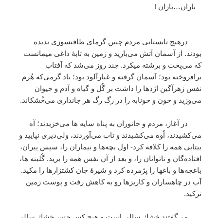
باران…باران !
درهيچ تابستانی مردم چنين گرمای طاقتسوزی نديده
بودند. از آسمان آتش می‌باريد و زمين به تابۀ داغی ميمانست
كه می‌پخت و برشته ميكرد. چند روز می‌شد كه آفتاب
برافروخته بود؛ آسمان گرفته و غبارآلود بود؛ باد گرمی‌كه هُرم
نفس زهرآگين اژدها را داشت بر گُل و گياه و آدم و حيوان
می‌وزيد و خون و خونابه را در رگ رگ هر جانداری می‌خُشكاند.
در آغاز، مردم و جانوران به پناه سايه ها می‌خزيدند؛ آه
می‌كشيدند، اُوه می‌كشيدند و تاب می‌آوردند، ولی‌ديری‌ نپاييد و
بيتابی همه را كلافه كرد- اول بچه‌ها و بيماران را، سپس پيران،
افتاده‌گان و ناتوانان را، و بعد از آن نفس همه را بريد. گُلبته ها،
باغچه‌ها و باغها را پژمرده كرد و شيرۀ جان كشتزارها را مكيد.
آب در چاهساران و كاريزها رو به كاهش رفت و پوست زمين
تركيد.
می‌گفتند خشك سالی است و هيچ كس چنين خشك سالی