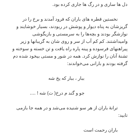
دل ها ساری و در رگ ها جاری كرده بود.
نخستين قطره های باران كه فرود آمدند و برخ را در
گريزشان به پناه ديوار و پوشش در ربودند، بسيار خوشايند و
نوازشگر بودند و بچه‌ها را به سرمستی و بازيگوشی
واميداشتند. كم كم آب از سر و روی شان به گريبانها و زير
پيراهنهای فرسوده و پينه پاره راه يافت و تن خسته و سوخته و
تشنۀ آنان را نوازش كرد. همه در شور و مستی بيخود شده دم
گرفته بودند و بارانی می‌خواندند:
ببار ، ببار كه يخ شه
جو و گند م درخ( ت) شه ! ….
ترانۀ باران از هر سو شنيده می‌شد و در همه جا بازمی
تابيد:
باران رحمت است