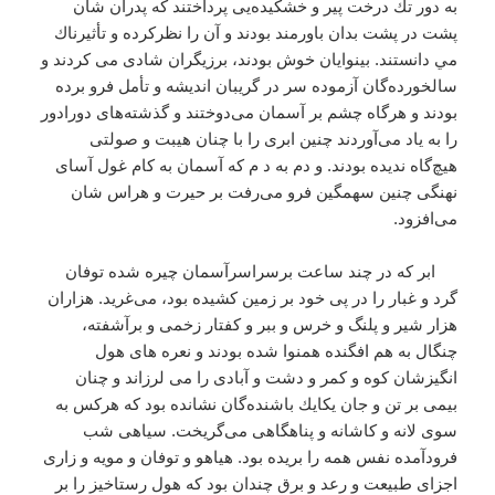
به دور تك درخت پير و خشكيده‌يی پرداختند كه پدران شان
پشت در پشت بدان باورمند بودند و آن را نظركرده و تأثيرناك
مي دانستند. بينوايان خوش بودند، برزيگران شادی می كردند و
سالخورده‌گان آزموده سر در گريبان انديشه و تأمل فرو برده
بودند و هرگاه چشم بر آسمان می‌دوختند و گذشته‌های دورادور
را به ياد می‌آوردند چنين ابری را با چنان هيبت و صولتی
هيچ‌گاه نديده بودند. و دم به د م كه آسمان به كام غول آسای
نهنگی چنين سهمگين فرو می‌رفت بر حيرت و هراس شان
می‌افزود.
ابر كه در چند ساعت برسراسرآسمان چيره شده توفان
گرد و غبار را در پی خود بر زمين كشيده بود، می‌غريد. هزاران
هزار شير و پلنگ و خرس و ببر و كفتار زخمی و برآشفته،
چنگال به هم افگنده همنوا شده بودند و نعره های هول
انگيزشان كوه و كمر و دشت و آبادی را می لرزاند و چنان
بيمی بر تن و جان يكايك باشنده‌گان نشانده بود كه هركس به
سوی لانه و كاشانه و پناهگاهی می‌گريخت. سياهی شب
فرودآمده نفس همه را بريده بود. هياهو و توفان و مويه و زاری
اجزای طبيعت و رعد و برق چندان بود كه هول رستاخيز را بر