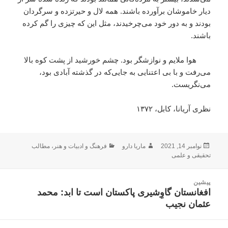
ديار خاموشان برآورده باشند. همه لال و حيرتزده و سرگردان
بودند و به دور خود می‌چرخيدند، مثل اين كه چيزی را گم كرده
باشند.
هوا ملايم و نوازشگر بود. چشم خورشيد از پشت كوه بالا
می‌رفت و با بی اعتنايی به جايی‌كه در گذشته آبادی بود،
می‌نگریست.
نظری آریانا، کابل، ۱۳۷۲
ارسال
نویسنده
دسته‌ها
نوامبر 14, 2021
ماریا دارو
فرهنگ و ادبیات و هنر
،
مطالب
شده
تحقیقی و علمی
در
اهبری
پیشین
وشته
افغانستان گاوِشیری پاکستان است تا ابد: محمد
نوشته
عثمان نجیب
قبلی: