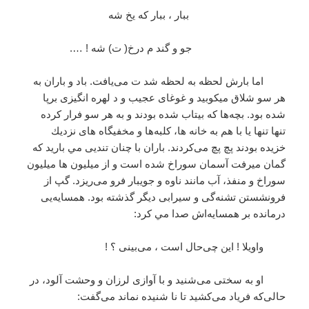
ببار ، ببار كه يخ شه
جو و گند م درخ( ت) شه ! ….
اما بارش لحظه به لحظه شد ت می‌يافت. باد و باران به
هر سو شلاق ميكوبيد و غوغای عجيب و د لهره انگيزی‌ برپا
شده بود. بچه‌ها كه بيتاب شده بودند و به هر سو فرار كرده
تنها تنها يا با هم به خانه ها، كلبه‌ها و مخفيگاه های نزديك
خزيده بودند پچ پچ می‌كردند. باران با چنان تنديی مي باريد كه
گمان ميرفت آسمان سوراخ شده است و از ميليون ها ميليون
سوراخ و منفذ، آب مانند ناوه و جويبار فرو می‌ريزد. گپ از
فرونشستن تشنه‌گی و سيرابی ديگر گذشته بود. همسايه‌يی
درمانده بر همسايه‌اش صدا مي كرد:
واويلا ! اين چی‌حال است ، می‌بينی ؟ !
او به سختی می‌شنيد و با آوازی لرزان و وحشت آلود، در
حالی‌كه فرياد می‌كشيد تا نا شنيده نماند می‌گفت: