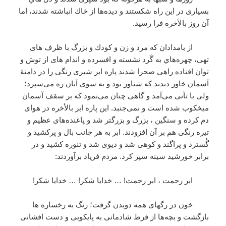
بسياری در اين راه شكستند و ديده‌ها از خاك انباشته شدند، اما
آن روز بالأخره فرا رسيد.
از بامدادان كه مرد و زن و كودك و بزرگ با ظرف های
تهی، چهره‌هاي به گَرد نشسته و افسرده و اندام های از توش و
توان افتاده راهی صحرا شدند پاره ابر شيری رنگی را در دامنۀ
آسمان خاور ديدند كه شناور بود و به سوی آنان ره می‌سپرد؛
ولی با تأنی می‌آمد و گاهی چنان می‌نمود كه بر سقف آسمان
ميخكوب شده است و نمی‌جنبد. اين پاره ابر بالأخره در هوای
دم كرده و سنگين ، بزرگ و بزرگتر شد و پاغنده‌های عظيم و
تيره رنگی‌ هم بر آن افزودند. ابر به هر جانب بال و پركشيد و
گُسترد و پراگند و كوهی شد و ديوی شد و تنوره كشيد و در
برابر خورشيد سينه سپر كرد. مردم فرياد برآوردند:
ابر رحمت ، ابر رحمت! … خدايا شكر! … خدايا شكر!
خون در رگهای همه دويدن گرفت؛ رنگ به رخساره ها
بازگشت و بچه‌ها از فرط شاد‌مانی به پايكوبی و دست افشانی