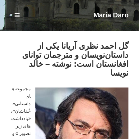
Maria Daro
فهرست
و
ابزارک‌ها
گل احمد نظری آریانا یکی از
داستان‌نویسان و مترجمان توانای
افغانستان است: نوشته – خالد
نویسا
مجموعه‌ه
ای
داستانی«
خُفاشان»،
«یادداشت‌
های زیر
تصویر » و