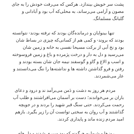
پشت سر خويش بيندازد. هركس كه می‌رفت خودش را به جای
مصون و آرامی می‌رساند، به محلی‌كه آب بود و آبادانی و
گلبانگ مسلمانگ.
تنها بينوايان و درمانده‌گان بودند كه نرفته بودند- نتوانسته
بودند كه بروند- و كمی هم از كسانی‌كه چيزی در بساط شان
بود و نخ آبی از بركت مسيحا نفسی به خانه و زمين شان
می‌رسيد و دل به دار و درخت پژمرده و باغ و زمين فروسوخته
و اسب و الاغ و گاو و گوسفند نيمه جان شان بسته بودند و
رفتن و فرو گذاشتن داشته ها و نداشته‌ها را ننگ می‌دانستند و
عار می‌شمردند.
مردم هر روز به دشت و دَمن می‌برآمد ند و درود و دعای
باران بر می‌خواندند؛ دست بر آسمان می‌افراشتند و طلب آب
رحمت می‌كردند. حتی سنگ قبر شهيد را بردند و در جويچه
گذاشتند و آب روان به سختی توانست آن را زير بگيرد. بازهم
اميد مردم زنده ماند و پايداری كردند.
روزها و شبها به هرگونه كه بود سپری شدند و دل هاي