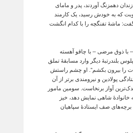
زندان دهمزنگ آوردند، پدر و مامای
وبت که به خودش رسید، یک کارمند
گفت: ماشۀ تفنگچه را با کدام انگشت
 با ذوق مرضی – با چاقو آهسته
پلوس بلندرتبۀ دیگر وارد مسابقۀ تملق
‌ات را بیرون بکشم”. او چشم راستش
ادگی پولادین و نیرومندی برتر از آن
ندک‌ترین آواز برنخاست. سومین مامور
خانوادۀ شاهی نمایش دهد، خیز
دم برچه‌های صف ایستادۀ سپاهیان