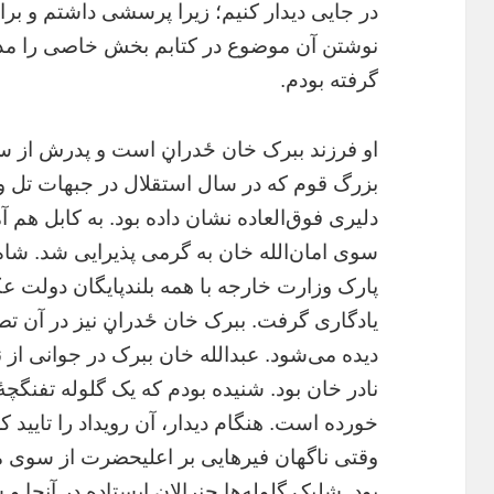
در جایی دیدار کنیم؛ زیرا پرسشی داشتم و برا
نوشتن آن موضوع در کتابم بخش خاصی را مد
گرفته بودم.
او فرزند ببرک خان ځدراڼ است و پدرش از س
بزرگ قوم که در سال استقلال در جبهات تل و 
دلیری فوق‌العاده نشان داده بود. به کابل هم آم
سوی امان‌الله خان به گرمی پذیرایی شد. شاه
پارک وزارت خارجه با همه بلندپایگان دولت 
یادگاری گرفت. ببرک خان ځدراڼ نیز در آن تص
دیده می‌شود. عبدالله خان ببرک در جوانی از 
نادر خان بود. شنیده بودم که یک گلوله تفنگچۀ
خورده است. هنگام دیدار، آن رویداد را تایید کر
وقتی ناگهان فیرهایی بر اعلیحضرت از سوی 
بود. شلیک گلوله‌ها جنرالان ایستاده در آنجا و