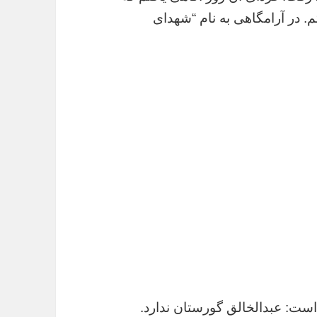
م. در آرامگاهی به نام “شهدای
است: عبدالخالق گورستان ندارد.