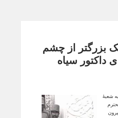
ک بزرگتر از چشم
ی داکتور سیاه
 داوود (1974) بود. به شعبۀ
حترم
بیرون