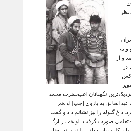
ی
نظر
ران
وانه
د و از
 در
عکس
ویر
نزدیک‌ترین نگهبانان اعلیحضرت محمد
 عبدالخالق به بازوی [چپ] او هم
د. داغ گلوله را نیز نشانم داد و گفت
متعلمی صورت گرفت، او هم در ارگ
 سایر کارمندان دولتی را ترساند، چنانی