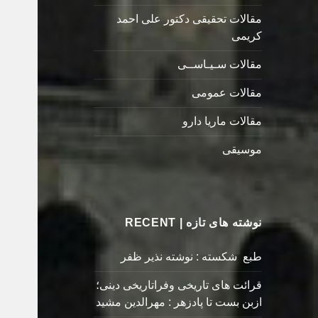
مقالات تحقیقی دکتور علی احمد
کریمی
مقالات سـیـاســی
مقالات عمومی
مقالات ماریا دارو
موسیقی
نوشته های تازه | RECENT
طبع شکسته : نوشته نذیر ظفر
قرائت های تاریخی وفراتاریخی دینی؛
ازبن بست تا پادزهر : مهرالدین مشید