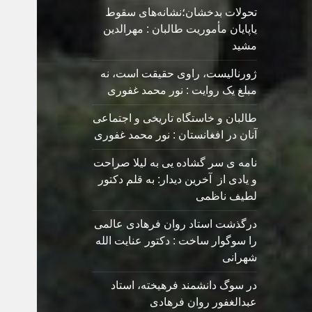
تحولات بدخشان؛نشانه‌های سقوط
یاپایان مأموریت طالبان : مهرالدین
مشید
ژورنالیست، راوی حقیقت است، نه
مبلغ یک روایت : نور محمد غفوری
طالبان و خاستگاه تاریخی و اجتماعی
آنان در افغانستان : نور محمد غفوری
نامه ی سر گشاده يی به ليلا صراحت
و یادی از آخرین دیدار: به قلم دکتور
لطیف ناظمی
درگذشت استاد روان فرهادی عالمی
را سوگوار ساخت : دکتور عنایت الله
شهرانی
در سوگ دانشمند فرهیخته، استاد
عبدالغفور روان فرهادی