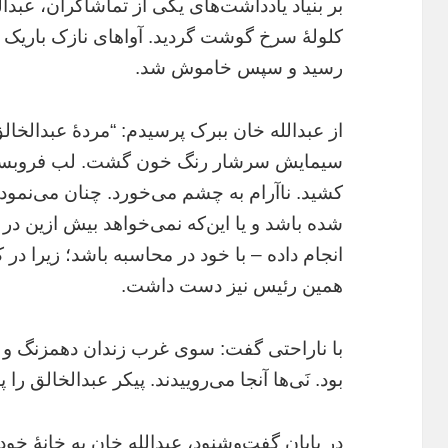
بر بنیاد یادداشت‌های یکی از تماشاگران، عبدال
کلولۀ سرخ گوشت گردید. آواهای نازک باریک –
رسید و سپس خاموش شد.
از عبدالله خان ببرک پرسیدم: “مردۀ عبدالخال
سیمایش سرشار رنگ خون گشت. لب فروبست و
کشید. ناآرام به چشم می‌خورد. چنان می‌نمود ک
شده باشد و یا این‌که نمی‌خواهد بیش ازین د
انجام داده‌ – با خود در محاسبه باشد؛ زیرا 
همین رئیس نیز دست داشت.
با ناراحتی گفت: سوی غرب زندان دهمزنگ و 
بود. نَی‌ها آنجا می‌روییدند. پیکر عبدالخالق را
در پایان گفت‌وشنود، عبدالله خان به خانۀ خود