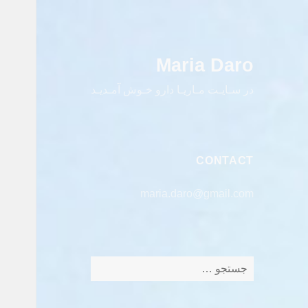
Maria Daro
در سـایـت مـاریـا دارو خـوش آمـدیـد
CONTACT
maria.daro@gmail.com
جستجو
برای: