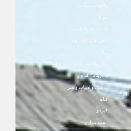
پیامها و تبریکات
جوانان
داستان ها را بشنوید
داکتر حمیدالله مفید
زنان
شادروان میر غلام محمد غبار
شعرونه – اشعار
فرهنگ و ادبیات و هنر
فیلم
کمیدی
محمد مرادی