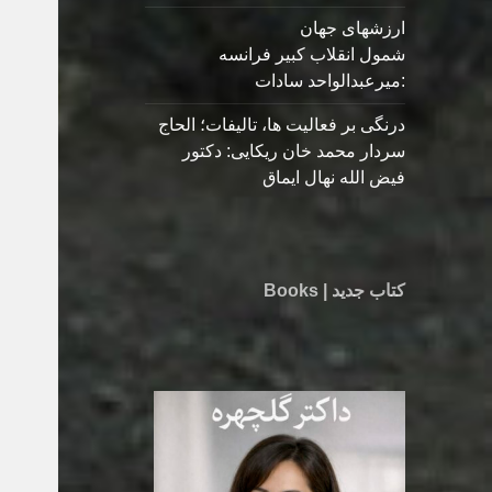
ارزشهای جهان
شمول انقلاب کبیر فرانسه
:میرعبدالواحد سادات
درنگی بر فعالیت ها، تالیفات؛ الحاج
سردار محمد خان ریکایی: دکتور
فیض الله نهال ایماق
کتاب جدید | Books