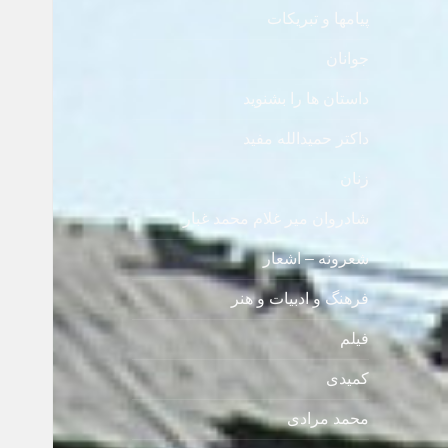
پیامها و تبریکات
جوانان
داستان ها را بشنوید
داکتر حمیدالله مفید
زنان
شادروان میر غلام محمد غبار
شعرونه – اشعار
فرهنگ و ادبیات و هنر
فیلم
کمیدی
محمد مرادی