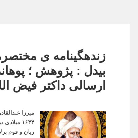
زندهگینامه ی مختصرمی
بیدل : پژوهش ؛ پوها
ارسالی داکتر فیض الل
میرزا عبدالقاد
۱۶۴۴ میلاد
ریان و قوم ب