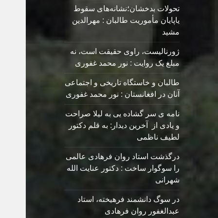
تحولات بدخشان؛نشانه‌های سقوط
یاپایان مأموریت طالبان : مهرالدین
مشید
ژورنالیست، راوی حقیقت است، نه
مبلغ یک روایت : نور محمد غفوری
طالبان و خاستگاه تاریخی و اجتماعی
آنان در افغانستان : نور محمد غفوری
نامه ی سر گشاده يی به ليلا صراحت
و یادی از آخرین دیدار: به قلم دکتور
لطیف ناظمی
درگذشت استاد روان فرهادی عالمی
را سوگوار ساخت : دکتور عنایت الله
شهرانی
در سوگ دانشمند فرهیخته، استاد
عبدالغفور روان فرهادی