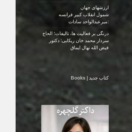
ارزشهای جهان
شمول انقلاب کبیر فرانسه
:میرعبدالواحد سادات
درنگی بر فعالیت ها، تالیفات؛ الحاج
سردار محمد خان ریکایی: دکتور
فیض الله نهال ایماق
کتاب جدید | Books