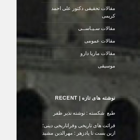
مقالات تحقیقی دکتور علی احمد
کریمی
مقالات سـیـاســی
مقالات عمومی
مقالات ماریا دارو
موسیقی
نوشته های تازه | RECENT
طبع شکسته : نوشته نذیر ظفر
قرائت های تاریخی وفراتاریخی دینی؛
ازبن بست تا پادزهر : مهرالدین مشید