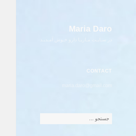
Maria Daro
در سـایـت مـاریـا دارو خـوش آمـدیـد
CONTACT
maria.daro@gmail.com
جستجو
برای: