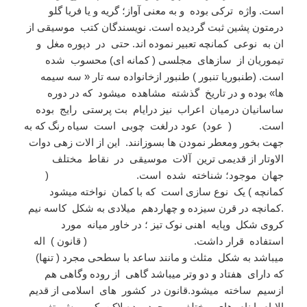
است. واژه ترکی بوده و به معنی آواز؛ گریه و یا فریا گلو
درمتون پشین ثبت گردیده است. نویسندگان کتب موسیقی از
ان به نوعی کمانچه تعبیر نموده اند. حتی در دپوره مغل و
تیموریان از سازهای مجلسی ( کمانه ای) محسوب شده
است. (طنبوریا تنبور ) طنبور ازخانواده سه تار « سه سیمه
ها» بوده و در تاریخ گذشته مشاهده میشود که در دوره
ساسانیان درمیان اعراب نیز درایام بت پرستی رایج بوده
است. ( عود) عود درلغت چوبی است سیاه رنگ که به
جهت بخور ومعطر نمودن ها بسوزانند. این از الات زهی دوات
الاوتار از قدیمی ترین آلات موسیقی در نقاط مختلف
جهان موجود؛ شناخته شده است. (
کمانچه ) یک نوع سازی است که با کمان نواخته میشود
.کمانچه در قرن سیزده و چهاردهم میلادی به شکل کاسه نیم
کروی شکل وپایه اهنی نوک تیز ؛ در خاور میانه مورد
استفاده قرار داشت. ( قانون ) اله
میباشد به شکل مثلث و مانند ساعد با سطحی مجرد ( تنها)
که دارای هفتاد و دو وتر میباشد گاهی از روده وگاهی هم
ازسیم ساخته میشود.قانون در کشور های اسلامی از قدیم
الایام با نام های مختلف موجود بوده لاکن کم وبیش تغییر