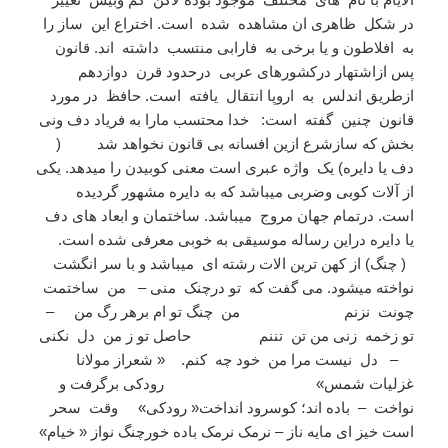
در شکل ظاهری ان مشاهده شده است. اختراع این ساز را
به افلاطون و یا برخی به فارابی منتسب داشته اند. قانون
پس ازاشتهار درکشورهای عربی درحدود قرن دوازدهم
ازطریق اندلس به اروپا انتقال یافته است. حافظ در مورد
قانون چنین گفته است: خدا محتسب مارا به فریاد دف ونی
بخش که سازشرع ازین افسانه بی قانون نخواهد شد (
دف یا دایره) یک واژه عبری است معنی کوبیدن را میدهد. یکی
از آلات کوبی وضربی میباشد که به دایره مشهور گردیده
است. درتمام جهان مروج میباشد. ساختمان و ابعاد های دف
یا دایره دراین رساله موسیقی به خوبی معرفی شده است.
( چنگ) از کهن ترین الات رشته ای میباشد و با سر انگشت
نواخته میشود. می گفت که تو درچنک منی – من ساختمت
چونت نزنم من چنگ تو ام برهر رگ من –
تو زخمه زنی من تن تننم حاصل تو ز من دل نکنی
– دل نیست مرا من خود چه کنم. « شعراز مولانا
غزلیات شمس» رودکی برگرفت و
نواخت – باده اند؛ کوسرود انداخت« رودکی» وقت سحر
است خیز ای مایه ناز – نرمک نرمک باده خورچنگ نواز « خیام»