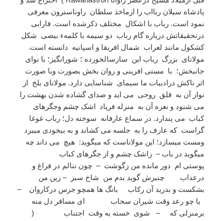
پادشاه سیلان ربااب را ازماخذ سلطان راوناسترون معرفی
نمود است. رباب با اشکال مختلف ذکرشده است. فارابی
درتحقیقاتش درباره گام رباب دو سیمه با کلمهء بیضی شکل
کشکول مانند لعراب شمال افریقا و اسپانیه دانسته است.
مولانای بزرگ رباب این سازسالخورده ؛ شورانگیز؛ با نوای
جانبخش؛ با مستی افرینی و روان بخش بصورت وبا صورت
اثر ناکش درادبیات ما سیمای شناسایی دارد. مولانای بلخ از
نواز آن به قلق روحی می اید و صدای گشاده شدن بهشت را
می شنود و نعره آن به منزله فریاد اشک چشم وجگرهای
کباب می پندارد. در سماع عارفانه سوخته دل؛ رباب غوغا
گراست که عارف را به جلسه می کشاند و به بیخودی میبرد
ومست میسازد؛ این مولاناست که میگوید: هیچ می داند چه
میگوید در باب – زاشک چشم و از جگرهای کباب
پوستی ام دور مانده من زگوشت – چون ننالم در فراغ و
درعذاب چنبرش گوید بدم من شاخ سبز – زین من
بشکست و بدرید آن رکاب بانگ ها همچو جرس درکاروان –
یا چو رعد وقت شیران سحاب ای مسافر دل منه
برمنزلی که – شوی خسته به وقت اجتناب (