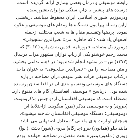
رابطه موسیقی و درمان بعضی بیماری ارائه گردیده است.
درسدهَ های پیشین با چاپ سنگی درایران بنشررسیده
ودرموزیم شورای اسلامی ایران محفوظ میباشد. دربخشی
ازاین رساله پیرامون دستگاه ها ومقام های موسیقی و علاوه
نموده پردهها وتقسیم مقام ها به شعب مختلف ازجمله
اصفهان یاد شده ؛ که خاطره من« نصرالدین سلجوقی»
درمورد یک مصاحبه ء روزنامه قدس به شماره ( ۳۰۶۲) که
محمد رحیم خوشنو یکی از رباب نوازان مشهور هرات درسال
(۱۳۷۷) ش – در مشهد انجام شده بود؛ در ذهنم تداعی بخشید.
و متن مصاحبه را من « نصرالدین سلجوقی» به عنوان ماخذ
درکتاب موسیقی هرات نشر نمودم. درآن مصاحبه در باره
دستگاه های موسیقی وتقسیم بندی ان در افغانستان پرسیده
شده بود. درپاسخ « موسیقی افغانستان گام های متنوع دارد.
مصطلع است که موسیقی افغانستان ازدو جنس مذکرومونث
(بیروی) و به موسیقی مذکر (یمن) میگویند. ازاختلاط این
دوموسیقی؛ دستگاه موسیقی افغانستان شاخته میشود».
همچنان او ازنت های ملتانی که معادل اصفهانی می باشد
مانند بیلو (همایون) بیرو (چارگاه) بیروی (شور) دشتی( نوا)
وپوری ( ماهور) وغیره بحث مفصل درمصاحبه خوانده بودم.