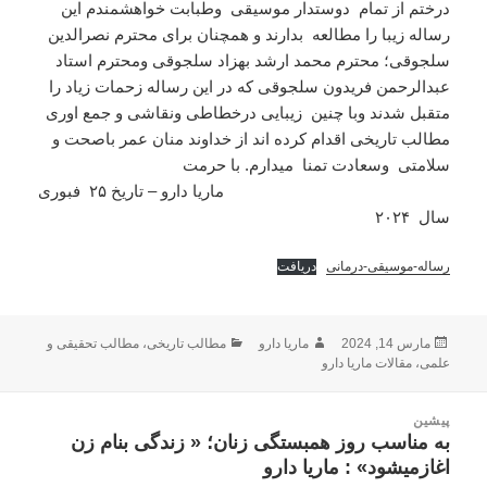
درختم از تمام دوستدار موسیقی وطبابت خواهشمندم این
رساله زیبا را مطالعه بدارند و همچنان برای محترم نصرالدین
سلجوقی؛ محترم محمد ارشد بهزاد سلجوقی ومحترم استاد
عبدالرحمن فریدون سلجوقی که در این رساله زحمات زیاد را
متقبل شدند وبا چنین زیبایی درخطاطی ونقاشی و جمع اوری
مطالب تاریخی اقدام کرده اند از خداوند منان عمر باصحت و
سلامتی وسعادت تمنا میدارم. با حرمت
ماریا دارو – تاریخ ۲۵ فبوری
سال ۲۰۲۴
دریافت
ارسال
نویسنده
دسته‌ها
مارس 14, 2024
ماریا دارو
مطالب تاریخی
،
مطالب تحقیقی و
شده
علمی
،
مقالات ماریا دارو
در
اهبری
پیشین
وشته
به مناسب روز همبستگی زنان؛ « زندگی بنام زن
نوشته
اغازمیشود» : ماریا دارو
قبلی: