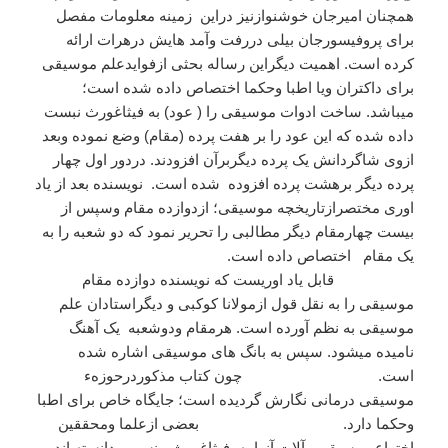
همچنان امیرجان خوشنوازنیز دراین زمینه معلومات مفصل
برای پروفیسورجان بیلی دررفت وآمد هایش درهرات ارائه
کرده است. اهمیت دیگراین رساله بحثی ازفوایدعلم موسیقی
برای داکتران ویا اطبا وحکما اختصاص داده شده است؛
میباشد. ساخت ادوات موسیقی را ( عود) به فیثاغورث نبست
داده شده که این عود را بر هفت پرده (مقام) وضع نموده وبعد
ازوی شاگردانش یک پرده دیگربرآن افزودند. دردور اول چهار
پرده دیگر برهشت پرده افزوده شده است. نویسنده بعد از یاد
اوری مختصرازتاریخچه موسیقی؛ ازدوازده مقام وسپس از
بیست چهارمقام دیگر مطالبی را تحریر نمود که دو شعبه را به
یک مقام اختصاص داده است.
قابل یاد اوریست که نویسنده دوازده مقام
موسیقی را به نقل قول ازمولانا کوکبی و دیگراستادان علم
موسیقی به نظم آورده است. هرمقام ودوشعبه یک آهنگ
نامیده میشود. سپس به بانگ های موسیقی اشاره شده
است. چون کتاب مذکوردرحوزهء
موسیقی درمانی نگارش گردیده است؛ جایگاه خاص برای اطبا
وحکما دارد. بعضی ازعلما ومحققین
اختراع موسیقی وآلات آنرا به فیثاغورث منسوب دانسته اند