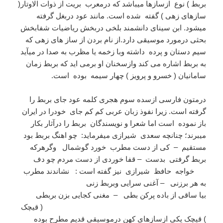
بربط ) نوع ازسازها میباشد که درمعرب بریت از ذوات الاوتار(
سازهای زهی ) گفته شده است. مانند عود دربغل گرفته
میشود. ابن سینای دانشمند بلخی دربخش ریاضیات شفابخش
بحثی درمورد موسیقی دارد.از نام بردن از ساز های زهی که
سیم دستان و پرده داشته وبا زخمه یا مظرب به صدا در میآید
به بربط اشاره می کند وازسخنان او برمی اید که بربط زمان
سامانیان ( خسرو و پرویز ) چهار سیمه بوده است.
درمتون فارسی ازسده سوم هجری کلمه عود جای بربط را
گرفته است. زیرا نفوذ زبان عربی کم کم جای خودرا در ایران
باز نموده است اما شعرا و نویسندگان بربط را درآثار بکار
میبرند؛ چنانچه سعدی شیرازی میفرماید: چو اهنگ بربط بود
مستقیم – کی از دست مطرب خورد گوشمال وگرهرکه
بربط گرفتی بدست – قفا خوردی از دست مردم چو دف
خواجه حافظ شیرازی نیز گفته است : نشاندند مطرب
به هر برزنی – آغنی سرایی وبربط زنی
بیا ساقی از باده پرکن بطی – مغنی کجایی بزن بربطی
( قیچک
) قیچک یکی ازسازهای کهن درموسیقی قدیم مطرح بوده