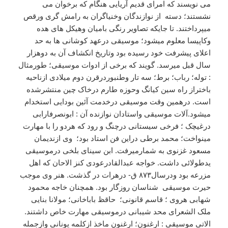
می نویسند که امرای قدیم آریایی هنگام که برخوان می
نشستند؛ دسته از نوازندگان وخنیاگران به رامش گری ورقص
میپرداختند. تا جایکه تصاویر رنگی بامیان وهیکل های هده
وکاپیسا معلوم میشود؛ موسیقی درعهد کوشانی ها به حد
اعلای پیشرفت خود رسیده بود وتاریخ انکشاف آن به دوهزار
سال قبل میرسد. گویند که برخی از ادوات موسیقی؛ طورمثال
: توله؛ رباب؛ برط؛ سه تار وطنبوردرقرن دوم میلادی ازناحیه
باختراز راه سین کیانگ وحوزه طارم درخاک چین منتشرشده
است. درهمین وقت موسیقی درخدمت آئین بودایی استخدام
میشود.آلات موسیقی واستادان نوازنده آن : ابونصرفارابی
درغیچک ؛ فرخی سیستانی درچنگ و رود که هردو را با مهارت
مینواخت؛ محمد برطی دراین فن استاد بود؛ وی ازندیمان
مسعود غزنوی به شمارمیرفت. ابن سینای بلخی درموسیقی
یدطولائی داشت. خواجه عبدالقادرعودی کنز الاحان که اهل
مزرعه بود ودرسال۸۷۳ ق- درهرات در گذشت. هنر وی موجب
حیرت موسیقی شناسان روزگار بود. همچنان خاجه محمود
شهابی هروی ؛ قاسم قانونی؛ حاقظ باباخانی؛ مولانا بنایی
ملک الشعرای محد شیبانی درموسیقی مهارت خاص داشتند.
الاتی موسیقی : ارغنون؛ ارغنون ماخذ ازکلمه یونانی وازجمله