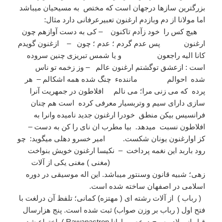
بزرگترین سازها درجهان است که مختص به مسیحیان میباشد
اما مولانا از دم وبازدم ارغنون تعبیرعرفانی دارد مثال:
هیچ کس را خود زآدم تاکنون – کی به دست آوازهم چون
ارغنون پس عدم گردم ؛ عدم ؛ چون – ازغنون گویدم
کانا الیه راجعون و یا شمس تبریزی چنین سروده
است : ازعشق توگشتم ارغنون عالم – وز زخمه تو ناس
شده احوالم مانندهء چنگ شده همه اشکالم – هر
پرده که می زنی مرا؛ می نالم افلاطون در جمهریت آنرا
سازی دارای سیم و وتربسیار معرفی کرده است هم چنان
فرانسیس بیکن منطق خودرا ارغنون جدید نامیده وانرا به
افلاطون نسبت میدهد. بیا مطرب ان نای را کن به دست –
کز اوارغنون یونان شکست. امیر خسرو دهلی میگوید: چو
رود باربد این نغمه پرداخت – نکیسا ارغنون خویش بنواخت
(مغنی ) مغنی یکی از آلات
زهی؛ شبیه قانون وسنتور میباشد. این اله موسیقی در دوره
اسلامی در اصفهان ساخته شده است.
( رباب ) از آلات رشته ای ( مهتزه) کمانی؛ تلفظ آن درلغت با
فتح اول ( رباب بر وزن صواب) ثبت شده است. پنج هزارسال
قبل ازمیلاد مسیح درعصر راوانا Rawanastron ) اختراع شد و