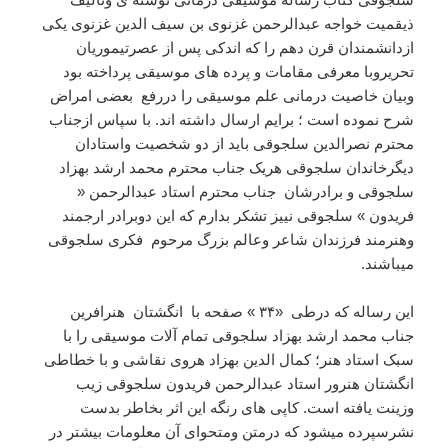
ذیقمیت خواجه عبدالرحمن غزنوی بن سیف الدین غزنوی یکی
ازدانشمندان قرن دهم را که اندکی پس از عصرتیموریان
تحریروبا معرفی مقامات و پرده های موسیقی پرداخته بود
وبیان خاصیت درمانی علم موسیقی را دررفع بعضی امراض
شرح نموده است ؛ برایم ارسال داشته اند. با سپاس ازجناب
محترم نصرالدین سلجوقی باید از دو شخصیت واستادان
دیگرخاندان سلجوقی هریک جناب محترم محمد ارشد بهزاد
سلجوقی و برادرشان جناب محترم استاد عبدالرحمن «
فریدون » سلجوقی نییز تشکر بدارم که این دوبرادر ارجمند
وهنرمند فرزندان شاعر وعالم بزرگ مرحوم فکری سلجوقی
میباشند.
این رساله که درطی «۳۴ » صفحه با انگشتان هنرافرین
جناب محمد ارشد بهزاد سلجوقی تمام آلات موسیقی را با
سبک استاد هنر؛ کمال الدین بهزاد هروی نقاشی و با خطاطی
انگشتان هنرور استاد عبدالرحمن فریدون سلجوقی زیب
وزینت یافته است. کاپی های رنگه این اثر بخاطر بدست
نشرسپرده میشود که درمتن ومتحوای آن معلومات بیشتر در