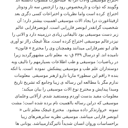
وگویند که ذوات و تارمخصوص رود را ازجنس سه تار ودوتار
اختراع کرده است واما نظریات و اختراعات کسی دگری بعد
ازفیثاغورث درا یجاد الات موسیقی اهمبیت بیشتر دارد؛ آن
شخصیت گرانقدر ابونصر فاررابی است. ابونصرفارابی عالم
زبر دست موسیقی بود تالیفاتی زیادی درزمینه دارد و الاتی را
نیزدرعالم موسیقی اختراع کرده است. مثلاٌ غیچک رااز نو آوری
های ابو نصرفارابی میدانند وهمچنان وی را مخترع » قانون»
نامیده اند. او درسال ۳۳۹ ق- به معلم ثانی مشهورگردید زیرا
در ریاضیات؛ موسیقی و طب اطلاعات بسیارمهم را تالیف وبه
دوستداران علم طب و موسیقی پیشکش نموده است. با انکه
بنده « راقم این سطور» ماریا دارو ازهنر موسیقی معلومات
ندارم مگر با مطالعه این رساله ی زیبا وجامع که تشریح تاریخ
ومبدا پیدایش و مخترع نوع الات موسیقی را بیان میکند؛
معلومات مفید بدست اوردم ومستفید شدم. ازآلاتی وعلمای
موسیقی که دراین رساله بااهمیت نام برده شده است؛ مشت
نمونه خروارتذکر داده میشود. مخترع غیچک معلم ثانی «
ابونصر فارابی میباشد. موسیقی نظربه سایرهنرهای زیبا
براحساسات وروان انسان شدیداٌ تاثیرگذارمیباشد. یونانی ها