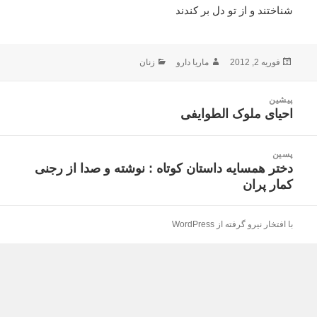
شناختند و از تو دل بر کندند
ارسال
نویسنده
دسته‌ها
فوریه 2, 2012
ماریا دارو
زنان
شده
در
اهبری
پیشین
وشته
احیای ملوک الطوایفی
نوشته
قبلی:
پسین
دختر همسایه داستان کوتاه : نوشته و صدا از رجنی
نوشته
کمار پران
بعدی:
با افتخار نیرو گرفته از WordPress