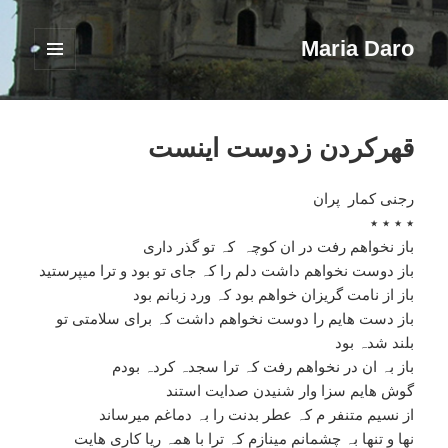
Maria Daro
فهرست
و
ابزارک‌ها
قهرکردن زدوست اینست
رجنی کمار پران
٭ ٭ ٭ ٭
باز نخواھم رفت در ان کوچہ کہ تو گذر داری
باز دوست نخواھم داشت دلم را کہ جای تو بود و ترا میپرستید
باز از نامت گریزان خواھم بود کہ ورد زبانم بود
باز دست ھایم را دوست نخواھم داشت کہ برای سلامتی تو
بلند شدہ بود
باز بہ ان در نخواھم رفت کہ ترا سجدہ کردہ بودم
گوش ھایم سزا وار شنیدن صدایت استند
از نسیم متنفر م کہ عطر بدنت را بہ دماغم میرساند
نها و تنها بہ چشمانم مینازم کہ ترا با ھمہ ریا کاری ھایت