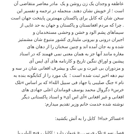
عاطفه و وجدان یک زن روشن و یک مادر معاصر متقاضی آن
است ؛ از خویش نشان دهند. منجمله در ترجمه و تفسیر این
سخن شان که کابل برای پاکستان مهمترین پایتخت جهان است
. چرا که مردم افغانستان و پاکستان و جهان به حد غایی از
سیماهای پشم الود و خشن و وحشی مستخدمان و
اجیران درونی و بیرونی ملیتاری کشور متبوع شان مشمئیز
شده و به جان آمده اند و چنین سخنان را از دهان های
مغاره مانند آنها جز به همان معنی نمی فهمند که در اسناد
پیشین و اوراق ننگین تاریخ و کارنامه های آی ایس آی
و مزدوران بی غیرت و بی ننگ و بیشرف افغانی شان در سه و
نیم دهه اخیر ثبت شده است ؛ یک مورد را از کتابگونه بنده به
نام » جنگ صلیبی یا جهاد فی سبیل الله!« که بر اساس »تلک
خرس« دگروال محمد یوسف قوماندان اعلی جهادی های
افغانی و غیر افغانی »آی اس آی« و اسناد پاکستانی دیگر
نوشته شده خدمت خانم وزیر تقدیم میدارم:
»عساکر خدا«! کابل را به آتش بکشید:
فصل نهم » تلک خرس…« عنوان دارد : }کابل ، فتح الباب یا