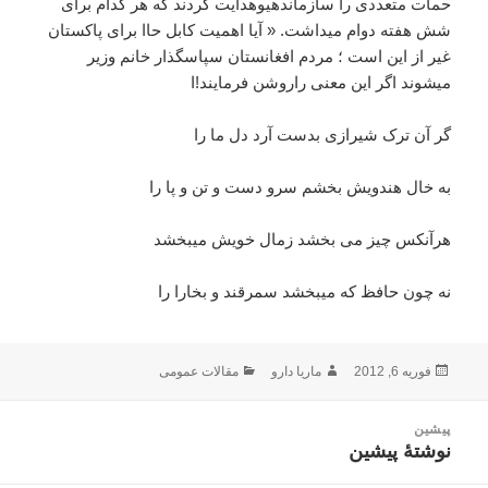
حمات متعددی را سازماندهیوهدایت کردند که هر کدام برای
شش هفته دوام میداشت. « آیا اهمیت کابل حاا برای پاکستان
غیر از این است ؛ مردم افغانستان سپاسگذار خانم وزیر
میشوند اگر این معنی راروشن فرمایند!ا
گر آن ترک شیرازی بدست آرد دل ما را
به خال هندویش بخشم سرو دست و تن و پا را
هرآنکس چیز می بخشد زمال خویش میبخشد
نه چون حافظ که میبخشد سمرقند و بخارا را
ارسال
نویسنده
دسته‌ها
فوریه 6, 2012
ماریا دارو
مقالات عمومی
شده
در
اهبری
پیشین
وشته
نوشتهٔ پیشین
نوشته
قبلی: