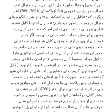
شهر کلیدی{ و مقالت این فصل با این امریه برید جنرال اختر
عبدالرحمن رئیس عمومی (I.S.I) پاکستان )7891-7891( آغاز
میگردد که : »کابل را باید به آتشکشانید«! و در شرح انگیزه های
جنرال در زمینه اینطور میخوانیم: » جنرال اختر با کابل عقده
فطری و روانی داشت . وی به این امر که حمات در کابل باید
چندین برابر سایر حمات باشد خیلی جدی بود. اگر کدام
قوماندان از وی در ارتباط به زدن کابل هر نوع اسلحه ثقیلی
طلب مینمود ، وی حتی در صورت مخالفت من نیز حاضر به
صدور آن میشد. فشار بر کابل هدف اساسی استراتیژی مارا
تشکیل میداد. سقوط کابل به معنی فاتح آمدن ما تلقی میشد.
این بود سرمنزل مقصود ما. در اثرهمین علویت ) اولویت( کابل
بود که بیشترین گروپ های مشاورین پاکستانی بر علیه آن شهر
گماشته میشدند . طوریکه قباً نیز اذعان داشته ام من شخصاً
در توظیف چنین پاکستانی ها به داخل افغانستان موافق نبودم
ولی در اثر هدایت جدی جنرال اختر )7891( دایر بر فشردن
بیشتر کابل، درگماشتن آنها بیشترین سعی را نمودم. چنانچه
هفت تیم از جمله یازده تیم فرستاده شده ما در آن سال
صرف بر علیه کابل فعالیت داشتند. آنها از ماه اپریل تا نوامبر