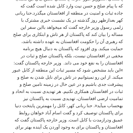
که با پیام صلح و حسن نیت وارد کابل شده است گفت که
جاده ثبات و امنیت در منطقه از افغانستان میگذرد.حنا ربانی
کهر بعدازظهر روز گذشته در یک نشست خبری مشترک با
زلمی رسول وزیر خارجه گفت که میخواهد بااین سفر این
مساله را بیان کند که پاکستان از هر تاش و ابتکاری برای صلح
که رهبری آن را حکومت افغانستان به عهده داشته باشد،
حمایت میکند. وی افزود که پاکستان به دنبال هیچ برنامه
مخفی در افغانستان نیست، بلکه پاکستان صلح و ثبات در
افغانستان را به نفع خود می داند. وزیر خارجه پاکستان گفت:
»این باید مشخص شود که مسیر ثبات این منطقه از کابل عبور
میکند. از این رو نمیتوانیم در تاش برای نایل شدن به صلح و
پیشرفت جدی باشیم و در عین حال در زمینه تامین صلح و
ثبات در افغانستان همکاری نکنیم. هر تهدیدی نسبت به اتحاد و
تمامیت ارضی افغانستان، تهدیدی نسبت به پاکستان نیز
بهحساب میآید«. حنا ربانی کهر، کابل را مهمترین پایتخت دنیا
برای پاکستان توصیف کرد و گفت اسام آباد خواهان روابط
عمیق ودرازمدت با کابل است. وزیر خارجه پاکستان گفت که
افغانستان و پاکستان برای به وجود آوردن یک آینده بهتر برای