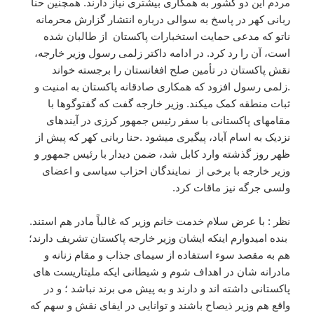
مردم این دو کشور به همکاری بیشتری نیاز دارند. همچنین حنا
ربانی کهر در پاسخ به سوالی درباره انتشار گزارش محرمانه
ناتو که مدعی حمایت استخبارات پاکستان از طالبان شده
است، آن را رد کرد. در ادامه داکتر زلمی رسول وزیر خارجه،
نقش پاکستان در تأمین صلح افغانستان را برجسته خواند
.زلمی رسول افزود که همکاری صادقانه پاکستان به امنیت و
ثبات منطقه کمک میکند. وزیر خارجه گفت که گفتوگوها با
مقامهای پاکستانی با سفر رئیس جمهور کرزی در آیندهای
نزدیک به اسام آباد، پیگیری میشود .حنا ربانی کهر که پیش از
ظهر روز گذشته وارد کابل شد، ضمن دیدار با رئیس جمهور و
وزیر خارجه با برخی از نمایندگان احزاب سیاسی و اعضای
ولسی جرگه نیز ماقات کرد.
نظر : با عرض سلام خدمت خانم وزیر که غالباً مادر هم استند.
بنده امیدوارم اینکه ایشان وزیر خارجه پاکستان تشریف دارند؛
هم به مقصد سوء استفاده از سیمای جذاب و مقام زنانه و
مادرانه شان در اهداف شوم و شیطانی ایکه ملیتاریست های
پاکستانی داشته اند و دارند و به پیش می برند نباشد ؛ و در
واقع هم وزیر ذیصاح باشند و توانایی در ایفای نقش و سهم که