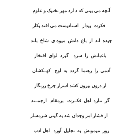
آنچه می بینی که د ارد مهر تخنیک و علوم
فکرت بیدار استادیست می افتد بکار
چیده اند از باغ دانش میوه ی شاخ بلند
باغبانش را سزد گیرد لوای افتخار
آدمی را رهنما گردد به اوج کهــکشان
از درون بیرون کشد اسرار چرخ زرنگار
گر ننازد اهل فکــرت برمقام ارجمــند
از فشار امر وجدان شد به گیتی شرمسار
روز میمونش به تجلیل آورد اهل ادب