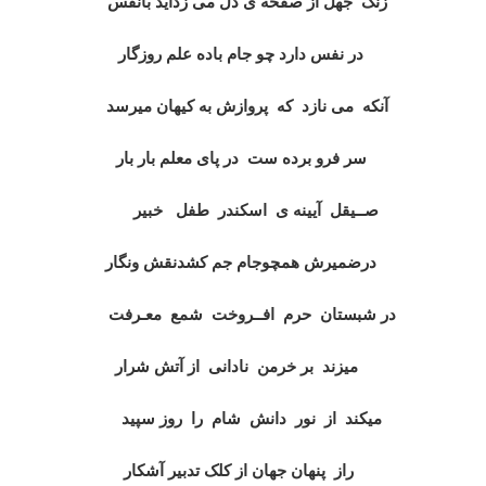
زنگ جهل از صفحه ی دل می زداید بانفس
در نفس دارد چو جام باده علم روزگار
آنکه می نازد که پروازش به کیهان میرسد
سر فرو برده ست در پای معلم بار بار
صــیقل آیینه ی اسکندر طفل خبیر
درضمیرش همچوجام جم کشدنقش ونگار
در شبستان حرم افــروخت شمع معـرفت
میزند بر خرمن نادانی از آتش شرار
میکند از نور دانش شام را روز سپید
راز پنهان جهان از کلک تدبیر آشکار