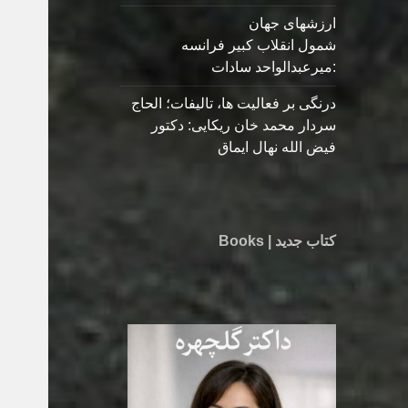
ارزشهای جهان
شمول انقلاب کبیر فرانسه
:میرعبدالواحد سادات
درنگی بر فعالیت ها، تالیفات؛ الحاج
سردار محمد خان ریکایی: دکتور
فیض الله نهال ایماق
کتاب جدید | Books