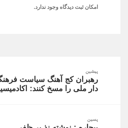
امکان ثبت دیدگاه وجود ندارد.
راهبری
نوشته
پیشین
رهبران کج آهنگ سیاست فرهنگی 
نوشته
دار ملی را مسخ کنند: اکادمیس
قبلی:
پسین
بیچاره : نوشته نذ یر ظفر
نوشته