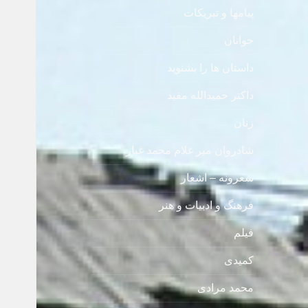
پیامها و تبریکات
جوانان
داستان ها را بشنوید
داکتر حمیدالله مفید
زنان
شادروان میر غلام محمد غبار
شعرونه – اشعار
فرهنگ و ادبیات و هنر
فیلم
کمیدی
محمد مرادی