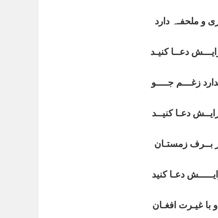
ی و ملحفـہ دارد
ایـــش دعــا کنیـد
رد زغـــم جــــو
ایــش دعـا کنیــد
ـر بــرف زمستـان
یـــــش دعـا کنید
و با غیـرت افغـان