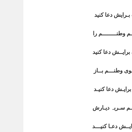
ـرایش دعا کنید
ـم وطنــــــــم را
رایــش دعا کنید
ی وطنـــم بــاز
رایـش دعا کنیـد
ـم سـربہ دیـارش
یــش دعـا کنیـــد