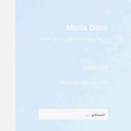
Maria Daro
در سـایـت مـاریـا دارو خـوش آمـدیـد
CONTACT
maria.daro@gmail.com
جستجو
برای: