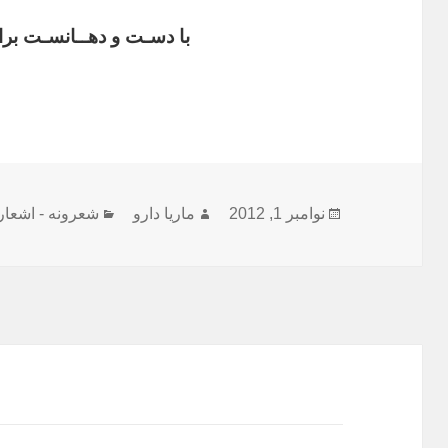
با دسـت و دھــانسـت برای
ارسال
نویسنده
دسته‌ها
نوامبر 1, 2012
ماریا دارو
شعرونه - اشعار
شده
در