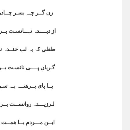
زن گــر چـہ بسـر چــادر
از دیــــدہ نہــانسـت بــر
طفلی کہ بہ لب خنــدہ ندا
گـریان پــــی نانسـت بــر
بــا پای بــرھنــہ بـہ س
لـرزیـــدہ روانســت بــرا
ایــن مـــردم بــا ھمــت 