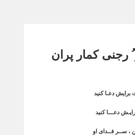
ُ رجنی کمار پران
ت برایش دعـا کنید
رایـش دعـــا کنید
ن ، ســر فــدای او