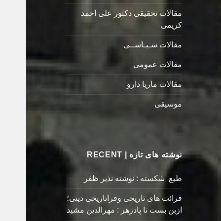
مقالات تحقیقی دکتور علی احمد
کریمی
مقالات سـیـاســی
مقالات عمومی
مقالات ماریا دارو
موسیقی
نوشته های تازه | RECENT
طبع شکسته : نوشته نذیر ظفر
قرائت های تاریخی وفراتاریخی دینی؛
ازبن بست تا پادزهر : مهرالدین مشید