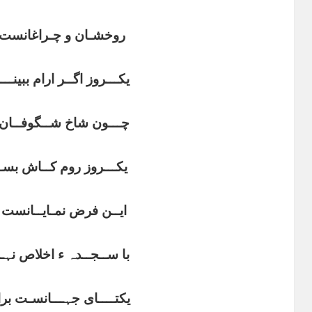
روخشـان و چـراغانست ب
یکـــروز اگــر ارام ببینـــ
چـــون شاخ شــگوفــان ب
یکـــروز روم کــاش بسـو
ایــن فرض نمـایــانست ب
با ســجــدہ ء اخلاص نہـ
یکتــــای جہـــانسـت برا