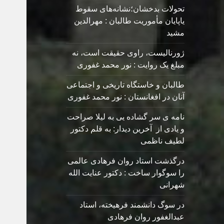
تحولات بدخشان؛نشانه‌های سقوط
یاپایان مأموریت طالبان : مهرالدین
مشید
ژورنالیست، راوی حقیقت است، نه
مبلغ یک روایت : نور محمد غفوری
طالبان و خاستگاه تاریخی و اجتماعی
آنان در افغانستان : نور محمد غفوری
نامه ی سر گشاده يی به ليلا صراحت
و یادی از آخرین دیدار: به قلم دکتور
لطیف ناظمی
درگذشت استاد روان فرهادی عالمی
را سوگوار ساخت : دکتور عنایت الله
شهرانی
در سوگ دانشمند فرهیخته، استاد
عبدالغفور روان فرهادی