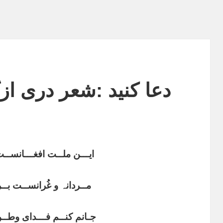
دعا کنید :شعر دری از 
ایـــن ملــت افغـــانســ
مــردانہ و ‏غُرانســت بــ
جـانم کنــم ‌فـــدای وطــ