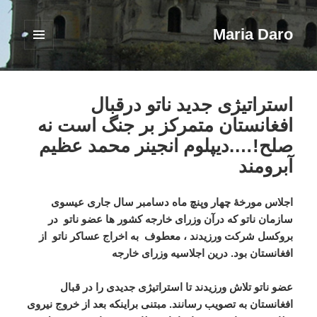
Maria Daro
فهرست
و
ابزارک‌ها
استراتیژی جدید ناتو درقبال
افغانستان متمرکز بر جنگ است نه
صلح!….دیپلوم انجینر محمد عظیم
آبرومند
اجلاس مورخۀ چهار وپنچ ماه دسامبر سال جاری عیسوی
سازمان ناتو که درآن وزرای خارجه کشور ها عضو ناتو در
بروکسل شرکت ورزیدند ، معطوف به اخراج عساکر ناتو از
افغانستان بود. درین اجلاسیه وزرای خارجه
عضو ناتو تلاش ورزیدند تا استراتیژی جدیدی را در قبال
افغانستان به تصویب رسانند. مبتنی براینکه بعد از خروج نیروی