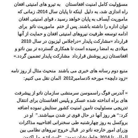
مسؤولیت کامل امنیت افغانستان به تیرو های امنیتی افغان
راه اندازی شد، به دلیل اینکه تا پایان سال 2014، زمانی که
ماموریت آیساف به پایان خواهد رسید ، قوای امنیتی افغان
توان اداره را داشته باشند. پس از ختم ماموریت ناتو برای
ادامه توسعه ظرفیت نیروهای امنیتی افغان و حمایت از آنها
قرارداد «مشارکت پایدار »دراجلاس لیزبون در سال 2010
میلادی به امضا رسیده است تا همکاری گسترده تر بین ناتو و
افغانستان زیر پوشش قرارداد مشارکت پایدار تضمین گردد.»
منبع دوم رسانه های خبری می باشند منحیث مثال از روز نامه
«زود دایچه» مورخه 5دسامبر2012 المان نقل می کنیم:
« آندرس فوگ
راسموسن
سرمنشی سازمان
ناتو
از پیشرفت
های براه انداخته شده عسکر و پلیس افغانستان
برای
انتقال
تدریجی
مسئولیت تامین امنیت
کشور ستایش نموده اضافه
کرد:
“
هر روز آنها
در
حال
قوی تر شدن
میباشند.
”
او
در
بروکسل
به
روز
چهارشنبه
طی سخنرانی افتاحییه
مذاکرات
وزرای امور خارجه ناتو
در
قبال
خروج
نیروهای نظامی
بین
المللی
تا 2014
خاطرنشان نمود:
.
“
استراتژی
ما اکنون