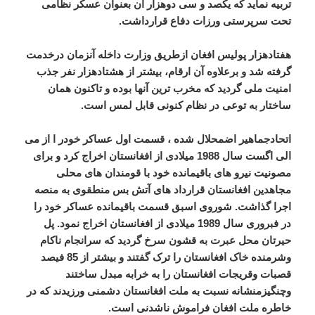
تربیه نماید که یکصد و سی دوهزار آن بعنوان عسکر نظامی
تحت سرپرستی ورزات دفاع قرارداشت.
هفتادهزار پولیس افغان ازطریق وزارت داخله آنزمان درخدمت
گرفته شد و برعلاوه آن ارقام، بیشتر از هشتادهزار نفر جذب
امنیت ملی گردید که مخرب ترین آنها بوده و تاکنون همان
ساختار به توعی در نظام کنونی قابل لمس است.
اتحادجماهیر اضمحلال شده ، قسمت اول عساکر خودر ا از می
الی اگست سال 1988 میلادی از افغانستان اخراج کرد و برای
مصونیت نیرو های باقیمانده خود با قومندان های محلی
مجاهدین افغانستان قرارداد های آتش بس منطقوی به منصه
اجرا گذاشت. شوروی اسبق قسمت باقیمانده عساکر خود را
در فبروری سال 1989 میلادی از افغانستان اخراج نمود. پل
حیرتان محل عبرت به قشون سرخ گردید که سرانجام ناکام
وشرمنده خاک افغانستان را ترک گفتند و بیشتر از 85 فیصد
قصبات وقریجات افغانستان را به خرابه مبدل ساختند
وچنگیزمنشانه نسبت به ملت افغانستان دشمنی ورزیدند که در
خاطره ملت افغان فراموش ناشدنی است.