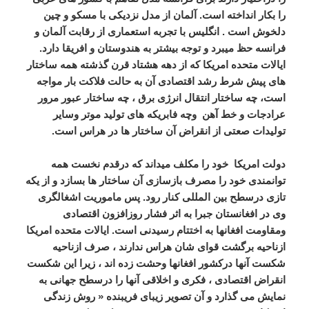
را بکار انداخته است. آلمان از مدل نزدیکی با مسکو و چین
دلخوش است . انگلیس با تجربه استعماری از رقابت آلمان و
فرانسه حظ میبرد و توجه بیشتر به هندوستان و افریقا دارد.
ایالات متحده امریکا که از دهه هشتاد قرن گذشته همه ساختار
های پیش شرط رشد اقتصادی آن به حالت فلاکت بار مواجه
است، چه ساختار انتقال انرژی برق ، چه ساختار عبور مرور
عرادجات و خط آهن وچه فابریکه های تولید موتر وسایر
تولیدات صعتی از انقراض آن ساختار ها در هراس است.
دولت امریکا خود را مکلف میداند که درقدم نخست همه
توانمندی خود را مصرف بازسازی آن ساختار ها بسازد و از یکه
تازی درسطح بین المللی کنار رود. پس ماموریت اشغالگری
وی در افغانستان جبرا به اثر فشار روزافزون اقتصادی
ومقاومت افغانها به اختتام رسیدنی است. ایالات متحده امریکا
ازناحیه برگشت قوای شان هراس ندارند ، صرف ازناحیه
شکست آنها درکشور افغانها وحشت زده اند ، زیرا این شکست
انقراض اقتصادی ، فکری و اخلاقی آنها را درسطح جهانی به
نمایش می گذارد و آن تصویر زیبای فریبنده « روش زندگی