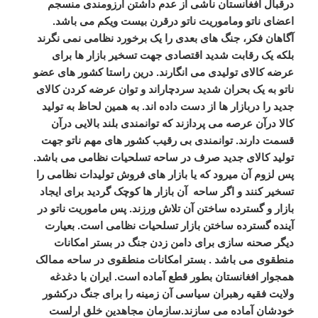
درقبال افغانستان ناشی از عدم داشتن ارزومندی منسجم
اعضای ناتو وماموریت ناتو درقرن بیست ویکم می باشد.
آگاهان فکر، جنگ های بعدی را یک برخورد نظامی نمی نگرند
بلکه یک رقابت شدید اقتصادی جهت تسخیر بازار ها برای
عرضه کالای تولیدی می انگارند. درین راستا کشور های عضو
ناتو به یک بحران شدید سردچاراند و توان عرضه کردن کالای
جدید را دربازار ها از دست داده اند. به همین لحاظ به تولید
کالا درآن عرصه می پردازند که توانمندی بلند بالایی درآن
قسمت دارند. توانمندی بی رقیب کشور های مهم ناتو جهت
تولید کالای جدید صرف در ساحه تسلحیات نظامی می باشد.
پس لزوم آن میرود که یا بازار های فروش تولیدات نظامی را
تسخیر کنند و اگر ساحه آن بازار ها کوچک گردید برای ایجاد
بازار و گسترده ساختن آن تلاش ورزند. پس ماموریت ناتو در
آینده گسترده ساختن بازار تسلحیات نظامی است. بعیارت
دیگر صحنه سازی برای دامن زدن جنگ در بستر امکانات
منطقوی می باشد . بستر امکانات منطقوی در ساحه ممالک
همجوار افغانستان بطور قطع آماده است. ایران با دغدغه
ولایت فقیه رهبران سیاسی آن زمینه را برای جنگ درکشور
خودشان آماده می سازند.سازمان مجاهدین خلق ارلست