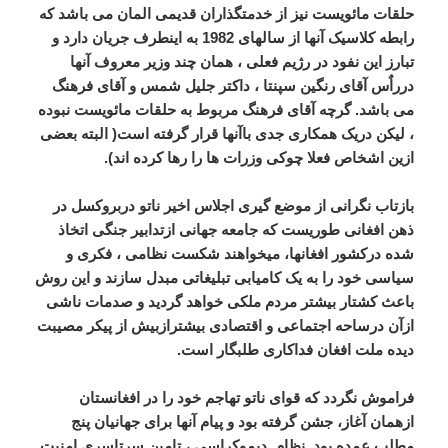
حلقات مائویست نیز از خدمتگذاران قدیمی المان می باشد که
رابطه کلاسیک آنها از سالهای 1982 به اینطرف جریان دارد و
تبارز این نفود در رژیم فعلی ، همان چند وزیر معروف آنها
درراٌس آقای رنگین سپنتا ، داکتر جلیل شمس و آقای فرهنگ
می باشد. گرچه آقای فرهنگ مربوط به حلقات مائویست نبوده
، لیکن دریک همکاری جدی باآنها قرار گرفته است( البته بعضی
ازین اشخاص فعلا چوکی وزرات ها را رها کرده اند).
بازتاب نگرانی از موضع گیری اجلاس اخیر ناتو دربروکسل در
ذهن افغانی طوریست که جامعه جهانی ازتدابیر جنگی اتخاذ
شده درکشور افغانها، میخواهند شکست نظامی ، فکری و
سیاسی خود را به یک کامیابی تبلیغاتی مبدل سازند و این روش
باعث کشتار بیشتر مردم ملکی خواهد گردید و صدمات ناشی
ازآن درساحه اجتماعی و اقتصادی بیشترازبیش از پیکر مصیبت
دیده ملت افغان فداکاری طلبگار است.
فراموش نگردد که قوای ناتو تهاجم خود را در افغانستان
ازهمان آغاز، جشن گرفته بود و پیام آنها برای جهانیان پنج
مطلب عمده بود. نظام دیموکراسی ، تامین سرتاسری امنیت