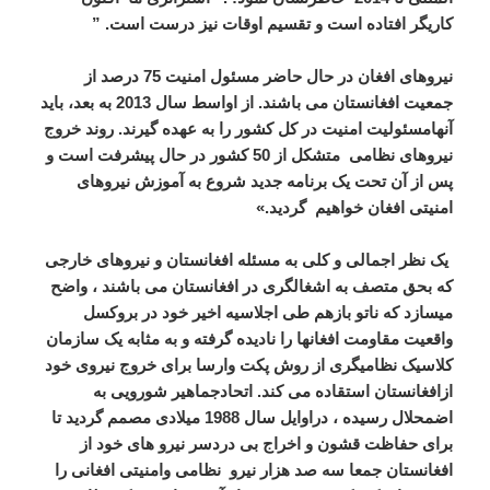
کاریگر افتاده است و تقسیم اوقات نیز درست است. ”
نیروهای افغان
در حال حاضر
مسئول
امنیت
75
درصد از
جمعیت افغانستان می باشند
.
از
اواسط
سال 2013
به بعد
،
باید
آنهامسئولیت امنیت
در
کل کشور
را
به عهده گیرند
.
روند
خروج
نیروهای نظامی
متشکل از
50
کشور
در حال پیشرفت است و
پس از آن تحت یک برنامه جدید
شروع
به
آموزش
نیروهای
امنیتی افغان خواهیم گردید.»
یک نظر اجمالی و کلی به مسئله افغانستان و نیروهای خارجی
که بحق متصف به اشغالگری در افغانستان می باشند ، واضح
میسازد که ناتو بازهم طی اجلاسیه اخیر خود در بروکسل
واقعیت مقاومت افغانها را نادیده گرفته و به مثابه یک سازمان
کلاسیک نظامیگری از روش پکت وارسا برای خروج نیروی خود
ازافغانستان استقاده می کند. اتحادجماهیر شورویی به
اضمحلال رسیده ، دراوایل سال 1988 میلادی مصمم گردید تا
برای حفاظت قشون و اخراج بی دردسر نیرو های خود از
افغانستان جمعا سه صد هزار نیرو نظامی وامنیتی افغانی را