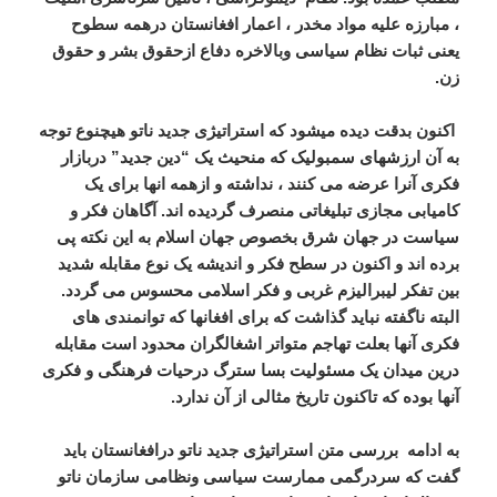
، مبارزه علیه مواد مخدر ، اعمار افغانستان درهمه سطوح
یعنی ثبات نظام سیاسی وبالاخره دفاع ازحقوق بشر و حقوق
زن.
اکنون بدقت دیده میشود که استراتیژی جدید ناتو هیچنوع توجه
به آن ارزشهای سمبولیک که منحیث یک “دین جدید” دربازار
فکری آنرا عرضه می کنند ، نداشته و ازهمه انها برای یک
کامیابی مجازی تبلیغاتی منصرف گردیده اند. آگاهان فکر و
سیاست در جهان شرق بخصوص جهان اسلام به این نکته پی
برده اند و اکنون در سطح فکر و اندیشه یک نوع مقابله شدید
بین تفکر لیبرالیزم غربی و فکر اسلامی محسوس می گردد.
البته ناگفته نباید گذاشت که برای افغانها که توانمندی های
فکری آنها بعلت تهاجم متواتر اشغالگران محدود است مقابله
درین میدان یک مسئولیت بسا سترگ درحیات فرهنگی و فکری
آنها بوده که تاکنون تاریخ مثالی از آن ندارد.
به ادامه بررسی متن استراتیژی جدید ناتو درافغانستان باید
گفت که سردرگمی ممارست سیاسی ونظامی سازمان ناتو