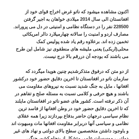
اکنون مشاهده میشود که ناتو غرض اخراج قوای خود از
افغانستان الی سال 2014 میلادی خواهان به اجیر گرفتن
228500 نفر را در دستگاه نظامی و امنیتی در دل می پروراند.
مصارف اردو و امنیت را سالانه چهارمیلارد دالر امریکائی
تخمین زده اند. برعلاوه رقم یاد شده پولیس کمک
محلی(اربکی) یعنی ملیشه های منطقوی نیز شامل این طرح
می باشند که بودجه آن دررقم بالا درج نیست.
از دو متن که درفوق متذکرشدیم چنین هویدا میگردد که
سازمان ناتو در افغانستان تا اخرین دقایق حضور خود درکشور
افغانها ، مایل به جنگ شدید نسبت به نیروهای مقاومت می
باشند و هیچ حرفی و کلامی نسبت به مسئله صلح و تفاهم در
آن ذکر نرفته است. کشور های عضو ناتو در افغانستان مایلند
که تا اخرین دقایق حضور خود در وطن افغانها از فاسد ترین
نظام سیاسی درجهان حاضر بدفاع بپردازند زیرا همه عقلای
نظامی و سیاسی آنها دربرابر مقاومت افغانها مات ومبهوت اند
و باوجود داشتن متخصصین سطح بالای دولتی و نهاد های غیر
دولتی ، موسسات علمی متشکل از پنجاه کشور جنگی