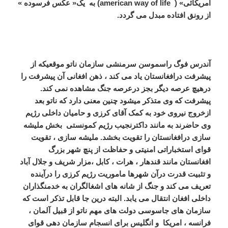
امریکائی» (
american way of life
) به یک« عکس فرسوده »
از رونق افتاده مبدل می گردد.
آندرس فوگ
راسموسن
سرمنشی سازمان
ناتو موقعیکه از
پیشرفت درافغانستان یاد می کند ، ذهن افغانی آن پیشرفت را
درهیچ عرصه دیگر بجز درعرصه جنگ مشاهده نمی کند.
پیشرفت که وی متذکر میشود چنین معنی دارد که ناتو بعد
ازخروج نیروی خود به کمک آقای کرزی و حامیان داخلی رژیم
وی حاضرند به مانند داکترنجیب رژیم کمونستی بخش ملیشه
سازی درافغانستان را تقویت بخشد. ملیشه سازی ، تقویت
قوای استخباراتی امنیتی و حفاظت از پنچ شهر بزرگ
افغانستان مانند قندهار ، هرات ، کابل ،مزار شریف و جلال آباد
و تثبیت قدرت درآن شهرها ماموریت رژیم کرزی را درآینده
تعریف می کند و جنگ از شانه های اشغالگران به خدمنگذاران
داخلی افغان انتقال می یابد. البته درین جا قابل تذکر است که
سازمان های جاسوسی دولت های مهم ناتو از قبیل آلمان ،
فرانسه ، امریکا و انگلیس برای انسجام سازمان دهی قوای