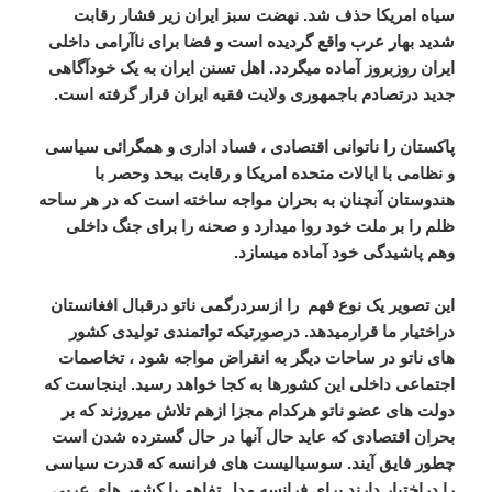
سیاه امریکا حذف شد. نهضت سبز ایران زیر فشار رقابت
شدید بهار عرب واقع گردیده است و فضا برای ناآرامی داخلی
ایران روزبروز آماده میگردد. اهل تسنن ایران به یک خودآگاهی
جدید درتصادم باجمهوری ولایت فقیه ایران قرار گرفته است.
پاکستان را ناتوانی اقتصادی ، فساد اداری و همگرائی سیاسی
و نظامی با ایالات متحده امریکا و رقابت بیحد وحصر با
هندوستان آنچنان به بحران مواجه ساخته است که در هر ساحه
ظلم را بر ملت خود روا میدارد و صحنه را برای جنگ داخلی
وهم پاشیدگی خود آماده میسازد.
این تصویر یک نوع فهم را ازسردرگمی ناتو درقبال افغانستان
دراختیار ما قرارمیدهد. درصورتیکه تواتمندی تولیدی کشور
های ناتو در ساحات دیگر به انقراض مواجه شود ، تخاصمات
اجتماعی داخلی این کشورها به کجا خواهد رسید. اینجاست که
دولت های عضو ناتو هرکدام مجزا ازهم تلاش میروزند که بر
بحران اقتصادی که عاید حال آنها در حال گسترده شدن است
چطور فایق آیند. سوسیالیست های فرانسه که قدرت سیاسی
را دراختیار دارند برای فرانسه مدل تفاهم با کشور های عربی