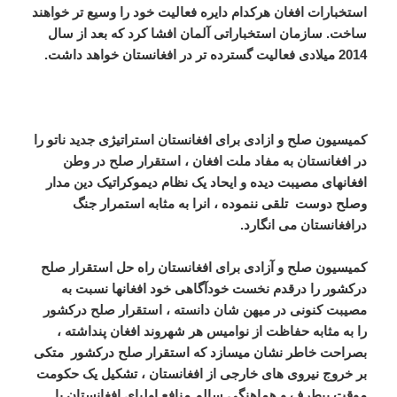
استخبارات افغان هرکدام دایره فعالیت خود را وسیع تر خواهند
ساخت. سازمان استخباراتی آلمان افشا کرد که بعد از سال
2014 میلادی فعالیت گسترده تر در افغانستان خواهد داشت.
کمیسیون صلح و ازادی برای افغانستان استراتیژی جدید ناتو را
در افغانستان به مفاد ملت افغان ، استقرار صلح در وطن
افغانهای مصیبت دیده و ایحاد یک نظام دیموکراتیک دین مدار
وصلح دوست تلقی ننموده ، انرا به مثابه استمرار جنگ
درافغانستان می انگارد.
کمیسیون صلح و آزادی برای افغانستان راه حل استقرار صلح
درکشور را درقدم نخست خودآگاهی خود افغانها نسبت به
مصیبت کنونی در میهن شان دانسته ، استقرار صلح درکشور
را به مثابه حفاظت از نوامیس هر شهروند افغان پنداشته ،
بصراحت خاطر نشان میسازد که استقرار صلح درکشور متکی
بر خروج نیروی های خارجی از افغانستان ، تشکیل یک حکومت
موقت بیطرف و هماهنگی سالم منافع اولیای افغانستان با