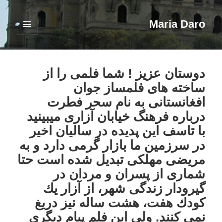
Maria Daro
فهرست
و
ابزارک‌ها
دوستان عزيز ! شما فلمی را از
ساخته های فلمساز جوان
افغانستانی به نام سحر فطرت
درباره فرهنگ خيابان آزاری ميبينيد
با تاسف اين پديده در ساليان اخير
در سرزمين ما بازار گرمی دارد و به
مريضی مهلکی تبديل شده است حتا
شمارى از پسران و مردان در
گيرودار زندگى شهر، از آزار يك
كودك هفت، هشت ساله نيز دريغ
نمى كنند. ولی اين فلم پيام ديگری