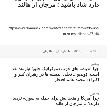
دارد شاد باشيد : مرجان از هالند
http://www.filmannex.com/
webtv/saharfetrat/movie/do-
not-
trust-my-silence/37146
ارسال
نویسنده
دسته‌ها
آگوست 31, 2013
ماریا دارو
زنان
شده
در
اهبری
پیشین
وشته
چرا اندیشه های حزب دموکراتیک خلق؛ نیازمند نقد
نوشته
است! (ویدیو :ـ تجلی اندیشه ها در رهبران کبیر و
قبلی:
اکبر!) : محمد عالم افتخار
پسین
چرا آمریکا و متحدانش برای حمله به سوریه تردید
نوشته
دارند؟….:مرجان از هالند
بعدی: