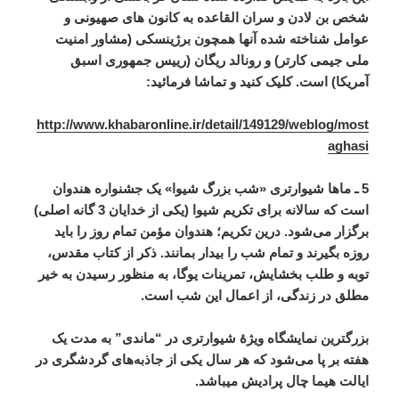
شخص بن لادن و سران القاعده به کانون های صهیونی و
عوامل شناخته شده آنها همچون برژینسکی (مشاور امنیت
ملی جیمی کارتر) و رونالد ریگان (رییس جمهوری اسبق
آمریکا) است. کلیک کنید و تماشا فرمائید:
http://www.khabaronline.ir/detail/149129/weblog/most
aghasi
5 ـ ماها شیوارتری «شب بزرگ شیوا» یک جشنواره هندوان
است که سالانه برای تکریم شیوا (یکی از خدایان 3 گانه اصلی)
برگزار می‌شود. درین تکریم؛ هندوان مؤمن تمام روز را باید
روزه بگیرند و تمام شب را بیدار بمانند. ذکر از کتاب مقدس،
توبه و طلب بخشایش، تمرینات یوگا، به منظور رسیدن به خیر
مطلق در زندگی، از اعمال این شب است.
بزرگترین نمایشگاه ویژهٔ شیوارتری در “ماندی” به مدت یک
هفته بر پا می‌شود که هر سال یکی از جاذبه‌های گردشگری در
ایالت هیما چال پرادیش میباشد.