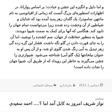
و اما دلیل و انگیزه این جشن و عبادت؛ بر اساس پوارانا، در
اظهارات اسطوره‌ای بزرگ آنست که زمانی از اقیانوسی به نام
مانتهن سامودرا، یک گلدان زهر پدید آمده بود که خدایان و
شیاطین از آن وحشت زده‌ شدند زیرا می‌توانست تمام جهان را
نابود کند. هنگامی که آنها برای کمک به سمت شیوا دویدند،
شیوا به منظور حفاظت از جهان، سم کشنده را نوشید، اما آن
را به جای قورت دادن در گلو نگه داشت. فشار این گره زده گی
زهر تبدیل به آبی رنگ شدن گلوی او شد، و از آن پس او به
عنوان نیلخانتها (یک گلو آبی) شناخته می‌شود. شیوارتری را
جشن می‌گیرند به خاطر این رویداد که از طریق آن، شیوا جهان
را نجات داده است!
ارسال
نویسنده
دسته‌ها
دسامبر 1, 2013
ماریا دارو
مسایل اجتماعی
شده
در
اهبری
پیشین
وشته
نواز شریف امروز به کابل آمد اما ؟…. احمد سعیدی
نوشته
قبلی: