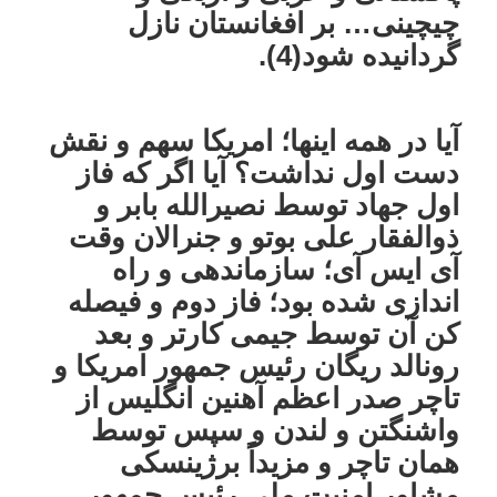
چیچینی… بر افغانستان نازل
گردانیده شود(4).
آیا در همه اینها؛ امریکا سهم و نقش
دست اول نداشت؟ آیا اگر که فاز
اول جهاد توسط نصیرالله بابر و
ذوالفقار علی بوتو و جنرالان وقت
آی ایس آی؛ سازماندهی و راه
اندازی شده بود؛ فاز دوم و فیصله
کن آن توسط جیمی کارتر و بعد
رونالد ریگان رئیس جمهور امریکا و
تاچر صدر اعظم آهنین انگلیس از
واشنگتن و لندن و سپس توسط
همان تاچر و مزیداً برژینسکی
مشاور امنیت ملی رئیس جمهور