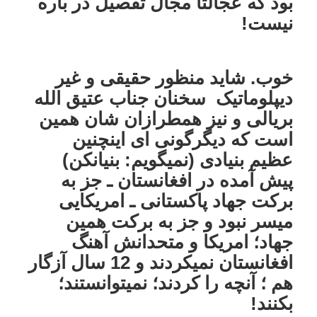
بود که عجالتاً مجال تفصیل در باره
نیست!
خوب. شاید منظور حقیقی و غیر
دیپلوماتیک سخنان جناب عتیق الله
بریالی و نیز همطرازان شان همین
است که دیگرگونی ای اینچنین
عظیم بنیادی (نمیگویم: بنیانکن)
پیش آمده در افغانستان ـ جز به
برکت جهاد پاکستانی ـ امریکایی
میسر نبود و جز به برکت همین
جهاد؛ امریکا و متحدانش آهنگ
افغانستان نمیکردند و 12 سال آزگار
هم ؛ آنچه را کردند؛ نمیتوانستند؛
بکنند!