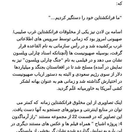
که:
“ما فرانکشتاین خود را دستگیر کردیم…”
اسامه بن لادن نیز یکی از مخلوقات فرانکشتاین غرب صلیبی/
صهیونی امروز بود که زمانی توسط سرویس های اطلاعاتی
غرب برکشیده شد و در رأس سازمانی به نام القاعده قرار
گرفت، بوسیله صهیونیست ها (آنچنانکه اسناد چارلی ویلسون
نشان می دهد و در فیلمی به نام “جنگ چارلی ویلسون” نیز به
نمایش در آمده) مسلح شد تا در افغانستان بجنگد و میلیاردها
دلار از سوی رژیم سعودی و البته به دستور ارباب صهیونیست
در اختیارش گذاشته شد و زمانی هم به عنوان بهانه لشکر
کشی آمریکا به خاورمیانه عَلَم گردید.
اینک تصاویری از این مخلوق فرانکشتاین زمانه که کمتر می
توان در منابع اینترنتی و موتورهای جستجو به آنها دست یافت.
این تصاویر که در قسمت 22 از مجموعه مستند “راز آرماگدون
4: پروژه اشباح ” همراه فیلم ها و عکس های مستند دیگری در
این باره به نمایش گذارده شده نشان گر بخشی از وابستگی