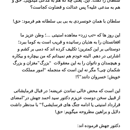
سلطان را گفت: این؛ یعنی چه که هم به مدعی میگویی: حق و
هم به مدعی علیه؟ پس عدالت و قضاوت کجاست؟
سلطان با همان خونسردی به بی بی سلطانه هم فرمود: حق!
این روز ها که «تب زرد» معاهده امنیتی …؛ وطن عزیز ما
افغانستان را به هذیان رسانیده و قریب است به کوما ببرد؛
دوستانی بر این کمترین؛ تکلیف کرده اند که دمی بر کشم و
اشارتی در دهم. البته خودم هم نمیدانم که من بیچاره و بیکاره
و هیچمدان و ناتوان را به این معقولات “بزرگ”مغزان و بزرگ
شکمان چی؟ مگر نه این است که منجمله “امور مملکت
خویش؛ خسروان دانند”؟!
این است که محض خالی نماندن عریضه؛ در قبال فرمایشاتی
از قبیل سخن دوست عزیزم دکتور سید احمد جهش در”امضای
قرارداد امنیتی یا ادامه جنگ های فرسایشی؟” با مدنظر داشت
دلایل و براهین مطروحه میگویم: حق!
دکتور جهش فرموده اند: