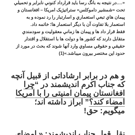
«….در نتيجه به بانگ رسا بايد قرارداد کنوني نابرابر و تحميلي
تحت «شمشير داموکلس» ستراتيژيک امريکا – افغانستان و
پيمان هاي تبعي استعماري و اسارتبار را رد نموده و به
استعمار بلا تفاوت آن با ديگر استعمار ها؛ خاتمه داد.
فقط قرار داد ها و پيمان ها زماني معقوليت و سودمندي
متقابل دارند که کشور ها و دولت ها با استقلال و اقتدار
حقيقي و حقوقي مساوي وارد آنها شوند که بحث در مورد از
حدود اين مختصر بيرون ميباشد.»(1)
و هم در برابر ارشاداتی از قبیل آنچه
که جناب اکرم اندیشمند در “
چرا
افغانستان پیمان امنیتی را با امریکا
امضاء کند؟
” ابراز داشته اند؛
میگویم: حق!
نقل قول جناب اندیشمند: « امضای