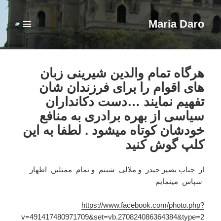
Maria Daro
فهرست
و
ابزارک‌ها
هرگاه تمام والدین شیرینی زبان
های اقوام را برای فرزندان شان
تفهیم نمایند …دست دکانداران
سیاسی از بهره برادری به منافع
خودشان کوتاه میشود . لطفا به این
کلپ گوش کنید
از جناب بصیر حیدر و ملالی شبنم و تمام ممثلین اظهار
سپاس مینمایم
https://www.facebook.com/photo.php?
v=491417480971709&set=vb.270824086364384&type=2