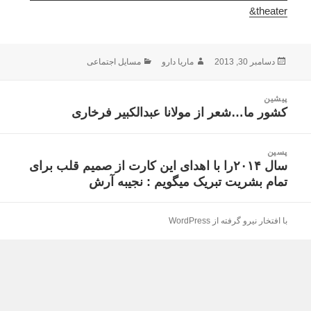
&theater
ارسال
نویسنده
دسته‌ها
دسامبر 30, 2013
ماریا دارو
مسایل اجتماعی
شده
در
اهبری
پیشین
وشته
کشور ما…شعر از مولانا عبدالکبیر فرخاری
نوشته
قبلی:
پسین
سال ۲۰۱۴را با اهدای این کارت از صمیم قلب برای
نوشته
تمام بشریت تبریک میگویم : نجیبه آرش
بعدی:
با افتخار نیرو گرفته از WordPress