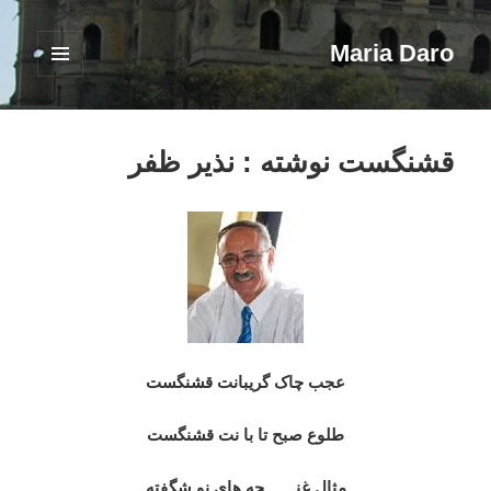
Maria Daro
فهرست
و
ابزارک‌ها
قشنگست نوشته : نذیر ظفر
عجب چاک گریبانت قشنگست
طلوع صبح تا با نت قشنگست
مثال ِغنـــــــچه های نو شگفته