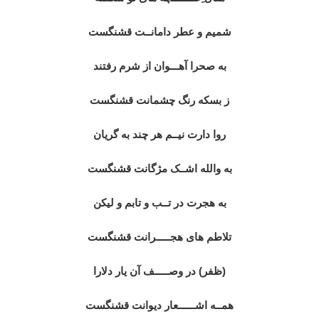
شمیم و عطر دامانــت قشنگست
به صحرا آهـــوان از شرم رفتند
ز بسکه رنگ چشمانت قشنگست
روا دارت نیــم هر چند به گریان
به والله اشــک مژگانت قشنگست
به هجرت در تــب و تابم و لیکن
تلاطم های هجـــــرانت قشنگست
(ظفر) در وصـــــف آن یار دلارا
همــه اشــــــعار دیوانت قشنگست