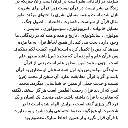
چیزیکه در زندگانی بشر است در قرآن است و آن چیزیکه در
زندگانی بشر نیست در قرآن نیست زیرا قرآن برای بشریت
نازل شده است و همه مسایل بشری را احتوای میکند. طور
مثال قرآن از سیاست ، قضاوت ، اقتصاد
، اصول جنگ ،
مسایل خانواده ، انتروپولوژی، سوسیولوزی ، ساینس ،
بیولوژی ، سایکولوژی ، تاریخ و همه و همه که در زندگانی ما
وجود دارد ، بحث می کند . از همین لحاظ قرآن به ما مژده
میدهد که دین را تکمیل کرده است(الیوم اکملت لکم دینکم)..
پس قرآن علم و آورنده آن که محمد (ص) باشد مظهر علم
است.
چون محمد امین
مظهر علم است یعنی از قرآن
نمایندگی میکند پس باید اول همه سخنان او مطابق به قرآن
باشد و اگر با قرآن مطابقت ندارد ،آن سخن از محمد (ص)
نیست و حدیث جعلی از همین جا شناسایی میگردد. محمد
امین که از دید قرآن رحمت العلمین است هر گز
سخنی نگفته
که مغایرت با قرآن داشته باشد. حتی منحیث یک انسان و یک
فرد اگر چیزی گفته است ، برایش الهام شده است تا در
شخصیت او هیچگونه صدمۀ اجتماعی وارد نشود و به مغایرت
با قرآن قرار نگیرد و از همین
لحاظ مبارک معصوم بود.