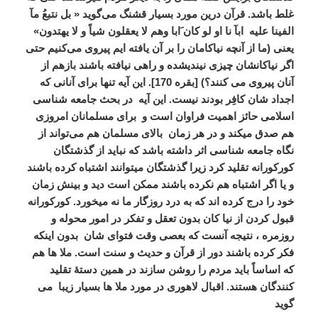
غلط باشد. قرآن درین مورد بسیار قشنگ می‌گوید « بل نتبعُ مآ
الفینا علیه
ابآ نا او لو کان َابا وهم لا یعقلون شیاً و لا یهتدون»
یعنی (ما از آنچه نیاکامان را بر آن یافته ایم پیروی می‌کنیم حتی
اگر نیاکانشان چیزی نیندیشده و راهی نیافته باشند بازهم از
آنان پیروی می کنند؟) [بقره 170]. این آیه تنها برای آنانی که
اجداد شان کافِر بودند نیست. این آیه
در بحث جامعه شناسی
اسلامی حائز اهمیت فراوان است و
برای مسلمانان امروزی
هم صدق میکند و در هر زمان
بالای مسلمان هم می‌تواند از
نگاه جامعه شناسی اثر داشته باشد که نباید از گذشتگان
کورکورانه تقلید کرد زیرا گذشتگان میتوانند اشتباه کرده باشند
و یا اگر اشتباه هم نکرده باشند ممکن است دید و بینش زمان
خود را درج کرده اند که به درد روزگار ما نه میخورد. کورکورانه
قبول کردن از نیا کان بدون تعقل و تفکر در امور محوله و
روزمره ، نتیجه آنست که بعصی وقت فتوای شان
بدون اینکه
فکر کرده باشند دور از قرآن و حدیث و سنت است. ملا ها هم
که اساساً باید مردم را روشن سازند در همین دستۀ تقلید
کنندگان هستند. اقبال لاهوری در مورد ملا ها بسیار زیبا
می
گوید