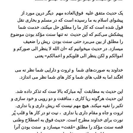
یک حدیث متفق علیه
فوق‌العاده مهم
دیگر درین مورد از
پیشوای اسلام به ما رسیده است که در مسلم و بخاری نقل
قول شده است که کار ما را مطلق حل میکند، خدمت شما
پیشکش می‌کنم که این حدیث
نه تنها سنت مؤکد بودن موضوع
را مطلق از بین می‌برد حتی سنت بودن
ریش را ضعیف
میسازد. در حدیث میخوانیم که «ان الله لا ینظر الی صورکم و
اموالکم و لکن ینظر الی قلوبکم و اعمالکم» یعنی
خداوند به صورت‌های شما
و ثروت و دارایی شما نظر نه می
افگند اما به قلب های شما و کار های شما نظر می اندازد.
این حدیث به مطابقت
آیه مبارکه بالا ست که تذکر داده شد.
این حدیث هرگونه ریا کاری ، منافقت و دو رویی و خود سازی و
تکبر را نفیه میکند. هیچ مهم نیست که ریش داری و یا نداری.
ثروت و جاه و مقام داری یا نداری
، نیت تو در کار ها و قلب پُر
نورت برای خداوند مطرح است. حدیث فوق به اصطلاح وطنی
قصه سنت مؤکد را مطلق «مُفت» میسازد و
سنت بودن آنرا