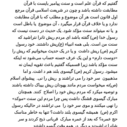
گفتیم که قرآن علم است و سنت پیامبر بایست با قرآن
مطابقت داشته باشد و چون در شریعت اسلامی قرآن مرجع
اول قانون است هر آن موضوع و مطلب که با قرآن مطابقت
ندارد و یا خلاف قرآن قرار میگیرد ، آن موضوع
یا باطل است
و
یا نه میتواند سنت مؤکد شود. یک حدیث در دست نیست که
رسول خدا (ص) گفته باشد ای مردم ریش تانرا نتراشید که
سنت من است. بلی همه انبیاء (ع)ریش داشتند. خود رسول
کریم (ص) ریش داشت
و یا در یک حدیث میخوانیم که ریش را
«دوست دارم» و این یک عرف حسنه حساب می‌شود نه اینکه
سنت مؤکد باشد زیرا قسمیکه گفتیم باعث تقویه ایمان نه
میشود. رسول کریم (ص) گیسوی بلند هم د اشت. و اما
مذهبیون
سر خود را می تراشند و
ریش را نی.
پیشوای اسلام
(ص)نه میخواست مردم مانند یهودان ریش بیباک داشته باشند
و توصیه میکرد که مردم ریش خود را اصلاح
کنند. همچنان
مبارک گیسوی قشنگ داشت پس چرا مردم این سنت «موکد»
را نهی میکنند و موی سر خود را
می تراشند در حالیکه رسول
اکرم (ص)
همیشه گیسوی بلند داشت؟ تنها به خاطر مناسک
حج عمره؟ که بعد از عمره مبارک
قربانی ذبح کردند و سر
شانرا تراشیدند و دیگر در همه وقت گیسو داشتند