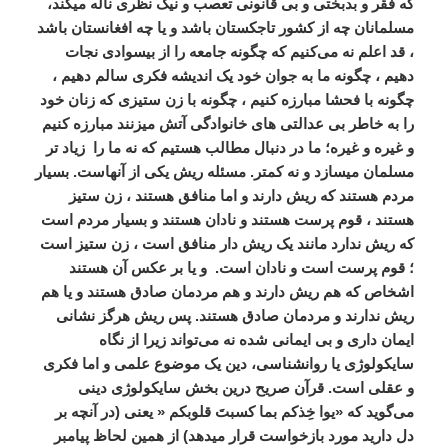
که فقر و بدبختی و بی قانونی تعصب و نیگ نظری ناله میکند،
مسلمانان چه از کشور تاجکستان باشد و یا چه افغانستان باشد
، قد اعلم نه می‌کنیم که چگونه جامعه را از بیسوادی نجات
دهیم ، چگونه ما به جوان خود یک اندیشه فکری سالم دهیم ،
چگونه با فحشا مبارزه کنیم ، چگونه با زن ستیزی که زنان خود
را به خاطر بی عدالتی های خانوادگی آتش میزنند مبارزه کنیم
و غیره و غیره؛ ما در دنبال مطالب هستیم که نه ما را
زیاد تر
مسلمان میسازد و نه کمتر. مسئله ریش یکی از آنهاست. بسیار
مردم هستند که ریش دارند و اما منافق هستند ، زن ستیز
هستند ، قوم پرست هستند و نادان هستند و بسیار مردم است
که ریش ندارد مانند یک ریش دار منافق است ، زن ستیز است
؛ قوم پرست است و نادان است.
و یا بر عکس آن هستند
اشخاص که هم ریش دارند و هم مردمان صادق هستند و یا هم
ریش ندارند و مردمان صادق هستند. پس ریش هرگز نشانی
ایمان داری و بی ایمانی شده نه می‌تواند زیرا از نگاه
سایکولوژی یا روانشناسی، دین یک موضوع علمی و اما فکری
و عقلی است. قرآن صریح درین بخش سایکولوژی دینی
می‌گوید که «یوا خِذکم بما کسبتَ قلوبکم « یعنی (در آنچه بر
دل دارید مورد بازخواست قرار میدهد) از همین لحاظ پیامبر