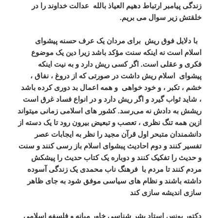
زندگی پیامبر ارتباط دهیم العیاذ بالله
عدالت خداوند را در
خلقتش زیر سوال می بریم.
با دلایل فوق ریش
برای مردان یک عرف حسنه پیشوای
اسلام است نه اینکه سنت مؤکد باشد زیرا دین یک موضوع
فکری و عقلی است. اگر کسی ریش دارد و به نیت اینکه
پیشوای
اسلام ریش داشت در صورتی که از دروغ ، نفاق ،
خشم ، تکبر ، و خود خواهی
و همه اعمال بد دوری کرده باشد
، شاید ثواب گیرد و اگر ریش دارد و در انواع فساد غرق است
ریشش به دادش نه می‌رسد. کشور های اسلامی زمانی میتواند
ازین همه تنگ نظری ، تعصب و تبعیض بیرون رود تا یک دسته از
دانشمندان متبحر اول قرآن مجید را نظر به ایجابات عصر
تفسیر کنند و دوم احادیث پبشوای اسلام باز رسی کنند و سنت
و حدیث را تفکیک کنند و دوباره یک کتاب حدیث را پیشکش
مردم کنند تا مردم با
فرهنگ ناب محمدی یک زندگی آسوده
داشته باشند و نظام های سیاسی موفق شود به جای ظاهر
سازی اندیشه سازی کند
دکتور یونس استاد بشر شناسی خاور میانه و فلسفه اسلامی