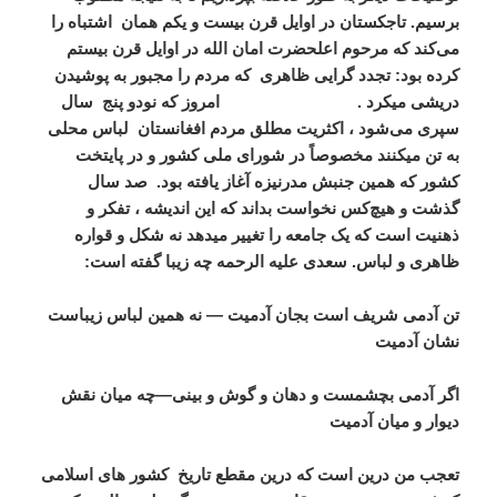
برسیم.
تاجکستان در اوایل قرن بیست و یکم همان
اشتباه را
می‌کند که مرحوم اعلحضرت امان الله در اوایل قرن بیستم
کرده بود: تجدد گرایی ظاهری
که مردم را مجبور به پوشیدن
دریشی میکرد . امروز که نودو پنج
سال
سپری می‌شود ، اکثریت مطلق مردم افغانستان
لباس محلی
به تن میکنند مخصوصاً در شورای ملی کشور و در پایتخت
کشور که همین جنبش مدرنیزه آغاز یافته بود.
صد سال
گذشت و هیچ‌کس نخواست بداند که این اندیشه ، تفکر و
ذهنیت است که یک جامعه را تغییر میدهد نه شکل و قواره
ظاهری و لباس. سعدی علیه الرحمه چه زیبا گفته است:
تن آدمی شریف است بجان آدمیت — نه همین لباس زیباست
نشان آدمیت
اگر آدمی بچشمست و دهان و گوش و بینی—چه میان نقش
دیوار و میان آدمیت
تعجب من درین است که درین مقطع تاریخ
کشور های اسلامی