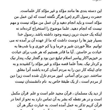
این دسته بندی ها مانند مؤکد و غیر مؤکد کار علماست.
حضرت رسول اکرم (ص) هرگز نگفته است که این عمل من
مؤکد است و باید انجام دهید و آن عمل من مؤکد نیست و مهم
نیست که انجام دهید. علما موضوع را استخراج کرده‌اند نه
اینکه یک حدیث درین زمینه وجود داشته باشد. رسول خدا
بسیار چیز ها را دوست داشت که ما از عهده آن بر آمده نه می
توانیم
مثلاً خوردن شیر و خرما و یا کم خوری و یا شب‌ها به
عبادت بر خاستن . آیا ما قادر هستیم که هر شب برای عبادت
بر خیزیم؟کار پیامبر اسلام تبلیغ دین بود و گفتار نیک، پندار نیک
و کردار نیک. بعداً علما قصه مؤکد و غیر مؤکد را کشیدند و به
جای اینکه کار دین را به مردم آسان کرده باشند آنرا مغلق
ساختند. دین برای آسانی
امور مردم نازل شده است زیرا دین
از مردم است ، از یک طبقۀ خاص به
نام دانشمندان نیست
از دید یک مسلمان ، قرآن مجید علم است و علم
قرآن مکمل
است و در هر نقطه که بشر به آن تماس دارد به نحو از انحا در
قرآن کریم تذکر به عمل آمده است. به عبارت دیگر هر آن