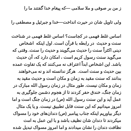
ز من بر صوفی و ملا سلامی —که پیغام خدا گفتند ما را
ولی تاویل شان در حیرت انداخت—خدا و جبرئیل و مصطفی را
اساس غلط فهمی در کجاست؟ اساس غلط فهمی در شناخت
سنت و حدیث
در رابطه با قرآن است. اول اینکه
اشخاص
دینی اکثراً سنت را حدیث می‌گویند و حدیث را سنت. وقتی که
می‌گوید سنت رسول کریم است ، امکان دارد که، آن حدیث
باشد. این اشخاص ابداً اعتراف نه می‌کنند که یک تفاوت عمده
بین حدیث و سنت است.
هرگز ندانسته اند و نه می‌خواهند
بدانند که سنت مقید به زمان و مکان است و حدیث مقید به
زمان و مکان نیست. طور مثال در زمان رسول الله مبارک در
زمان جنگ، خندق حفر کردند تا از هجوم دشمن جلوگیری به
عمل آید و این سنت رسول الله (ص) در زمان جنگ است و اما
امروز میدانیم که این سنت قابل تطبیق نیست. و یا یک مثال
دیگر بیاوریم اینکه جناب پیامبر (ص) دندان‌های خود را مسواک
میکردند تا دندان شان نظیف باشد و با این عمل به امت
نظافت دندان را نشان میدادند و اما امروز مسواک تبدیل شده