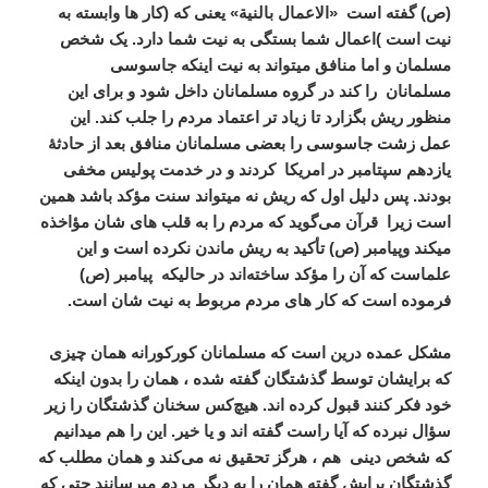
(ص) گفته است
«الاعمال بالنیة» یعنی که (کار ها وابسته به
نیت است )اعمال شما بستگی به نیت شما دارد. یک شخص
مسلمان و اما منافق میتواند به نیت اینکه جاسوسی
مسلمانان
را کند در گروه مسلمانان داخل شود و برای این
منظور ریش بگزارد تا زیاد تر اعتماد مردم را جلب کند. این
عمل زشت جاسوسی را بعضی مسلمانان منافق بعد از حادثۀ
یازدهم سپتامبر در امریکا
کردند و در خدمت پولیس مخفی
بودند. پس دلیل اول که ریش نه میتواند سنت مؤکد باشد همین
است زیرا
قرآن می‌گوید که مردم را به قلب های شان مؤاخذه
میکند وپیامبر (ص) تأکید به ریش ماندن نکرده است و این
علماست که آن را مؤکد ساخته‌اند در حالیکه
پیامبر (ص)
فرموده است که کار های مردم مربوط به نیت شان است.
مشکل عمده درین است که مسلمانان کورکورانه همان چیزی
که برایشان توسط گذشتگان گفته شده ، همان را بدون اینکه
خود فکر کنند قبول کرده اند. هیچ‌کس سخنان گذشتگان را زیر
سؤال نبرده که آیا راست گفته اند و یا خیر. این را هم میدانیم
که شخص دینی
هم ، هرگز تحقیق نه می‌کند و همان مطلب که
گذشتگان برایش گفته همان را به دیگر مردم میرسانند حتی که