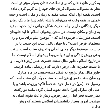
به کریم های دندان که برای نظافت دندان بسیار مؤثر تر است
نظر به مسواک. مسواک کردن جای خود را به کریم کردن داده
است. نقطه اول اینکه سنت مقید به زمان و مکان است و جنبه
عملی در همه وقت نه می‌تواند داشته باشد زیرا ما با یک زمان
دیگر زندگانی داریم. و اما حدیث شکل جهانی دارد. حدیث مقید
به زمان و مکان نیست. هر سخن پیشوای اسلام
تا ابد جاویدان
است. طور مثال فرموده اند که « آموختن علم برای مرد و زن
مسلمان فرض است” . تا جهان باقی است این حدیث پا بر
جاست. موضوع دیگر معنی اصلی و تعریف سنت است. سنت
یعنی روش زندگی و این تنها مربوط پیشوای اسلام نیست. ما
در تاریخ اسلام ، طور مثال سنت حضرت عمر (رض) داریم،
و
یا سنت حضرت علی (رض) داریم که در زندگی پیاده کردند.
طور مثال نماز تراویح به شکل دسته‌جمعی در ماه مبارک
رمضان سنت عمر (رض) است. سنت موکد آن سنت است که
رسول خدا (ص) در عمل خود
شخصاً تاکید ورزیده باشد و یا
عمل آن مبارک (ص) باعث تقویه ایمان گردد مانند دو رکعت
نماز سنت فجر قبل از نماز فرض. ریش باعث تقویه ایمان نه
میشود. امروز بسیار دانشمندان اسلامی هستند که ریش
ندارند.