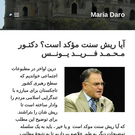
Maria Daro
فهرست
و
ابزارک‌ها
آیا ریش سنت مؤکد است؟ دکتـور
مـحـمـد فـــریــد یــونــس
درین اواخر در مطبوعات
اجتماعی خواندیم که
سطح رهبری کشور
تاجکستان برای مبارزه با
تندگرایی اسلامی مردم را
وادار ساخته است تا
ریش شان را بتراشند.
برای توضیح این مطلب
که آیا ریش سنت موکد است
و یا خیر ، باید به یک سلسله
توضیحات دیگر به طور خلاصه بپردازیم تا به نتیجۀ مطلوب