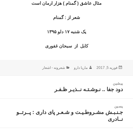
مثال عاشق ( گمنام ) هزار ارمان است
شعر از : گمنام
یک شنبه ۱۷ دلو ۱۳۹۵
کابل
از
سبحان غفوری
ارسال
نویسنده
دسته‌ها
فوریه 5, 2017
ماریا دارو
شعرونه - اشعار
شده
در
اهبری
پیشین
وشته
دود جفا .. نـوشـتـه نــذیـر ظـفـر
نوشته
قبلی:
پسین
جـنـبـش مشـروطـیـت و شـعـر پای داری : پــرتــو
نوشته
نــادری
بعدی: