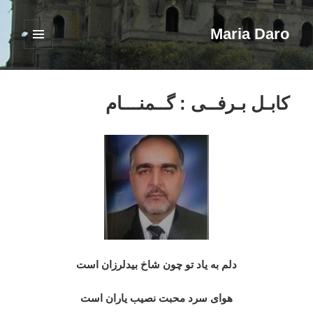
Maria Daro
فهرست
و
ابزارک‌ها
کابـل بـرفــی : گــمنـــام
دلم به یاد تو چون شاخ بیدلرزان است
هوای سرد محبت نصیب یاران است