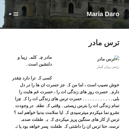
Maria Daro
فهرست
و
ابزارک‌ها
ترس مادر
مادر چہ کلمہ زیبا و
دلنشین است۔
رجنی پران کمار
کسی کہ ترا دارد چقدر
خوش نصیب است ، اما من کہ جز حسرت ان ھا را در دل
دارم۔ حسرت روز ھای زندگی ات را ، حسرت غم ھایت را
بلی۔۔۔۔۔۔۔۔۔۔۔۔حسرت ترس ھای زندگی ات را کہ چرا
تمام زندگی ات را بترس زیستی۔ وقتی کہ نطفہ در وجودت
نشرو نما میکردم میترسیدی کہ ایا سلامت بدنیا خواھم امد ؟
ترس از کار ھای سنگین پریز میکردی کہ بہ طفلت صدمہ
نرسد، حتا ترس ان را داشتی کہ طفلت پسر خواھد بود یا نہ