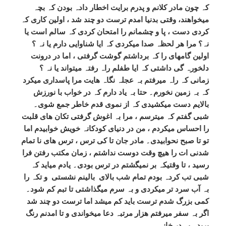
کہ چون مادر کلانم و پدرم برایت اخطار دادہ بودن کہ بچہ
میخواھند، وقتی بدنیا امدم ترست دو چند شد ، اولین کاری کہ
کردی دست ، پا و چشمانم را امتحان کردی کہ سالم است یا
نہ؟ مرا ھر لحظہ صدا میکردی کہ ایا شناوایی دارم یا نہ ؟
اولین گامھای را کہ برداشتم گوشت گرفتی ، اما در درونت
دلخورہ گی داشتی کہ ایا طفلم راہ رفتہ میتواند یا نہ ؟
زمانی کہ راہ میرفتم بہ عجلہ نگاہ ھایت مرا پاسداری میکرد
کہ بہ زمین نخورم۔ حتا بہ یاد دارم کہ در خواب با نورزش
بالایم دست میکشیدی کہ از نموی قدم خاطر جمع شوی۔
شبی گفتم کہ میترسم ، مرا بہ اغوش گرفتی تکان ھای قلبت
را احساس میکردم ، من در دنیای کودکانہ خویش خوابیدم اما
تو تا صبح نحوابیدی۔
مادر جان تا کی ترس ، ترس ھای نا تمام
شدنی ات را ھیچ وقت دوست نداشتم ،
زمان مکتب رفتن فرا
رسید ، تا وقتیکہ بر نمیگشتم در ترس بودی۔ یادم میاید کہ
شبی تب کردہ بودم تمام شب بالای بالینم نشستی و تکہ را
بہ آب سرد تر میکردی و بہ سرم میگذاشتی تا تبم کم شود۔
کمی بزرگ شدم ترست باید کم میشد اما ترست دو چند شد
اگر بہ سفر میرفتم ھزار مرتبہ دعا میخواندی و تا امدنم رنگ
پریدہ بہ در خانہ