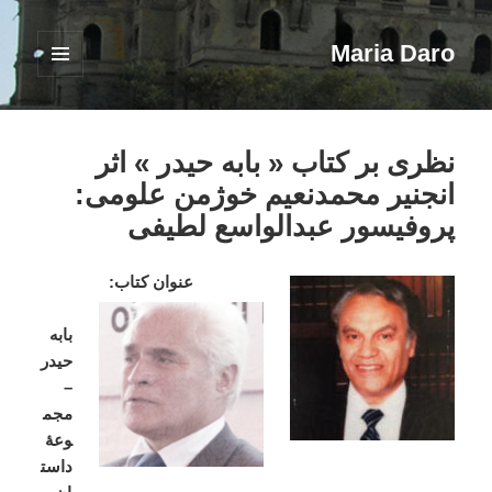
Maria Daro
فهرست
و
ابزارک‌ها
نظری بر کتاب « بابه حیدر » اثر
انجنیر محمدنعیم خوژمن علومی:
پروفیسور عبدالواسع لطیفی
عنوان
کتاب
:
بابه
حیدر
–
مجم
وعۀ
داست