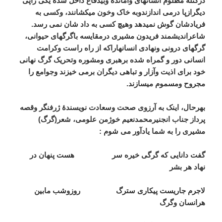
درکتلۀ
مظلوم
انسانهای
وامانده
وبیدفاع
داخل
شده
یکی
راپی
دیگرازپا
درمی
اندازندوبه
خاک
وخون
میکشانند،
وکسی
به
فریادشان
گوش
نمیدهد
وهیچ
کسی
به
داد
شان
نمی
رسد
.
شاعراندیشمند
فریدون
مشیری
درمقایسه
باگرگهای
حیوانی،
گرگهای
درونی
ونهادی
انسانهاراکه
از
راه
راست
وکرامت
انسانی
دور
و
گمراه
شده
برهبری
ومشوره
وتحریک
گرگ
نهانی
خود
برای
اذیت
وآزار
و
تباهی
دیگران
برمی
خیزند
وجوامع
را
مجروح
ومسموم
میسازند
.
بهرحال،
اینک
به
آرزوی
صحت
وسعادت
نویسندۀ
ژرفنگر
وقصه
پرداز
جناب
انجنیرمحمدنعیم
خوژمن
علومی،
شعر
(
گرگ
)
مشیری
را
به
شما
یادآور
می
شوم
:
گفت
دانایی
که
گرگی
خیره
سر
هست
پنهان
در
نهاد
هر
بشر
لاجرم
جاریست
پیکاری
سترگ
روزوشب
مابین
هرانسان
وگرگ