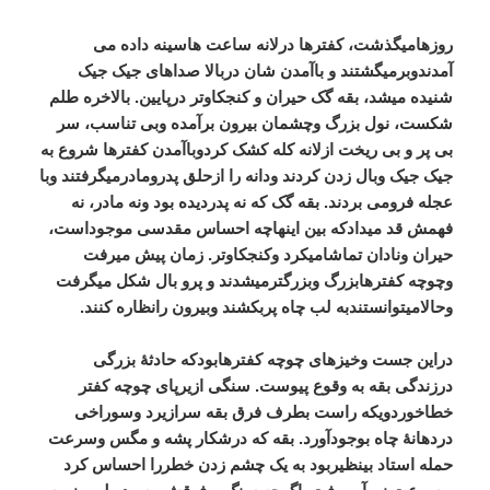
روزهامیگذشت،
کفترها
درلانه
ساعت
هاسینه
داده
می
آمدندوبرمیگشتند
و
باآمدن
شان
دربالا
صداهای
جیک
جیک
شنیده
میشد،
بقه
گک
حیران
و
کنجکاوتر
درپایین
.
بالاخره
طلم
شکست،
نول
بزرگ
وچشمان
بیرون
برآمده
وبی
تناسب،
سر
بی
پر
و
بی
ریخت
ازلانه
کله
کشک
کردوباآمدن
کفترها
شروع
به
جیک
جیک
وبال
زدن
کردند
ودانه
را
ازحلق
پدرومادرمیگرفتند
وبا
عجله
فرومی
بردند
.
بقه
گک
که
نه
پدردیده
بود
ونه
مادر،
نه
فهمش
قد
میدادکه
بین
اینهاچه
احساس
مقدسی
موجوداست،
حیران
ونادان
تماشامیکرد
وکنجکاوتر
.
زمان
پیش
میرفت
وچوچه
کفترهابزرگ
وبزرگترمیشدند
و
پرو
بال
شکل
میگرفت
وحالامیتوانستندبه
لب
چاه
پربکشند
وبیرون
رانظاره
کنند
.
دراین
جست
وخیزهای
چوچه
کفترهابودکه
حادثۀ
بزرگی
درزندگی
بقه
به
وقوع
پیوست
.
سنگی
ازیرپای
چوچه
کفتر
خطاخوردویکه
راست
بطرف
فرق
بقه
سرازیرد
وسوراخی
دردهانۀ
چاه
بوجودآورد
.
بقه
که
درشکار
پشه
و
مگس
وسرعت
حمله
استاد
بینظیربود
به
یک
چشم
زدن
خطررا
احساس
کرد