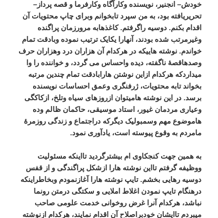
خودش
–
انجنیر،
نویسنده
وکارآگاه
وکارفرما
و
قصه
پرداز
–
تحریریافته
بود،
به
من
سپرد
تابخوانم
وبرای
چاپ
محتویات
آن
اقدام
بکنم
.
دوسیه
راگرفتم
.
کاغذهابه
مرورزمان
پراگنده
وغیرمرتب
شده
بودند،
آنهارا
یکایک
ترتیب
نموده
وبادقت
تمام
خواندم
.
نوشته
هاییکه
در
هرکدام
آن
هزاران
درد
وهزاران
حرف
وصدهاقصۀ
ناگفته،
دیده
واحساس
می
گردد،
و
خواننده
را
وا
میداردکه
هرکدام
ازاین
نوشتن
هارابادقت
تمام
چندین
مرتبه
بخواند
تابه
محتویات،
ژرفنگری
وعمق
احساسات
نویسنده
برسد
.
در
این
نوشته
هامیتوان
ازروزهای
سیاه
وتلخ،
ازکاکگی
وعیاری
مردمان
غیور،
استاد
موسیقی،
حاکمان
ظالم
وده
هاموضوع
مهم
وسمبولیک
دیگرکه
دراجتماع
و
زندگی
روزمرۀ
مامردم
به
وقوع
پیوسته
است،
یادآوری
نمود
.
به
همین
جهت
کنجکاوی
ام
بیشترگردید
تااینکه
مسئولیت
ووظیفه
گرفتم
تااین
نوشته
هارا
ازشکل
پراگندگی
و
از
قفس
دوسیه
رهایی
بخشم
.
تایپ
نوشته
هارا
آغازنمودم
وبخاطراینکه
درهنگام
تایپ
نمودن
اغلاط
املایی
و
سکتگی
درمتن
رونما
نباشد،
هرکدام
آنرا
غرض
روخوانی
خدمت
علومی
صاحب
میبردم
تاایشان
خودبراصلاح
آن
اقدام
نمایند،
هرکدام
ازنوشته