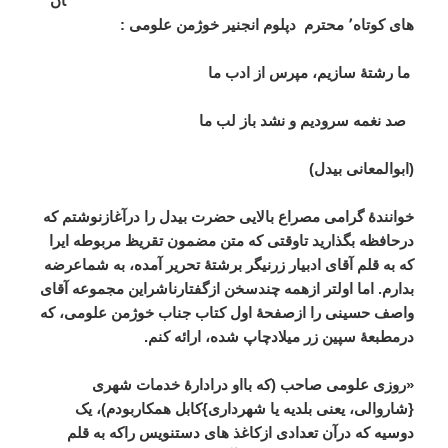
ان
های
کوتاه٬ محترم
دپلوم
انجنیر
خوژمن
علومی :
ما
رشتۀ
سازیم،
مپرس
از
ادب
ما
صد
نغمه
سرودیم
و
نشد
باز
لب
ما
(
ابوالمعانی
بیدل
)
خوانندۀ
گرامی
مصراع
بالایی
حضرت
بیدل
را
درآغازنوشتم
که
درحافظه
بگذارید
تاوقتی
که
متن
مضمون
تقریظ
مربوطه
ایرا
که
به
قلم
آقای
ادبیار
زرنیگر
برشتۀ
تحریر
آمده،
به
شماعرضه
بدارم
.
اما
اولتر
ازهمه
چندسخن
ازگفتارناشراین
مجموعه
آقای
واصف
حسینی
را
ازصفحۀ
اول
کتاب
جناب
خوژمن
علومی،
که
درمطبعۀ
سپین
زر
میلادچاپ
شده،
ارائه
کنم
.
«
روزی
علومی
صاحب
(
که
بااو
درادارۀ
خدمات
شهری
{
شاروالی،
یعنی
بلدیه
یا
شهرداری
}
کابل
همکاربودم
)
،
یک
دوسیه
که
درآن
تعدادی
ازکاغذ
های
دستنویس
راکه
به
قلم