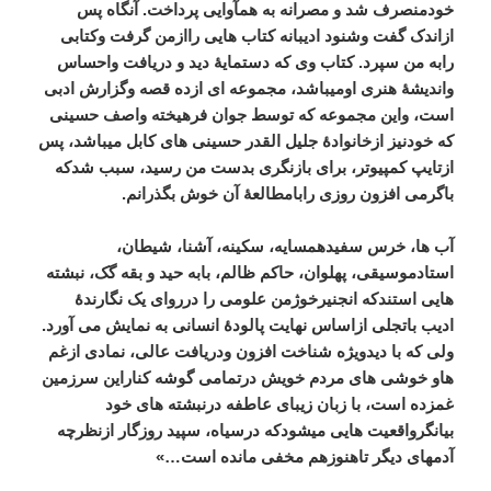
خودمنصرف
شد
و
مصرانه
به
همآوایی
پرداخت
.
آنگاه
پس
ازاندک
گفت
وشنود
ادیبانه
کتاب
هایی
راازمن
گرفت
وکتابی
رابه
من
سپرد
.
کتاب
وی
که
دستمایۀ
دید
و
دریافت
واحساس
واندیشۀ
هنری
اومیباشد،
مجموعه
ای
ازده
قصه
وگزارش
ادبی
است،
واین
مجموعه
که
توسط
جوان
فرهیخته
واصف
حسینی
که
خودنیز
ازخانوادۀ
جلیل
القدر
حسینی
های
کابل
میباشد،
پس
ازتایپ
کمپیوتر،
برای
بازنگری
بدست
من
رسید،
سبب
شدکه
باگرمی
افزون
روزی
رابامطالعۀ
آن
خوش
بگذرانم
.
آب
ها،
خرس
سفیدهمسایه،
سکینه،
آشنا،
شیطان،
استادموسیقی،
پهلوان،
حاکم
ظالم،
بابه
حید
و
بقه
گک،
نبشته
هایی
استندکه
انجنیرخوژمن
علومی
را
درروای
یک
نگارندۀ
ادیب
باتجلی
ازاساس
نهایت
پالودۀ
انسانی
به
نمایش
می
آورد
.
ولی
که
با
دیدویژه
شناخت
افزون
ودریافت
عالی،
نمادی
ازغم
هاو
خوشی
های
مردم
خویش
درتمامی
گوشه
کناراین
سرزمین
غمزده
است،
با
زبان
زیبای
عاطفه
درنبشته
های
خود
بیانگرواقعیت
هایی
میشودکه
درسیاه،
سپید
روزگار
ازنظرچه
آدمهای
دیگر
تاهنوزهم
مخفی
مانده
است
…»