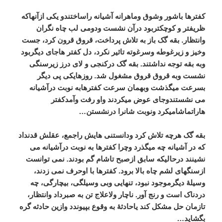
کفترها
باشور
وشوق
وماهرانه
آشیانه
راساختندو
یکی
ازآنهاکه
ظریفتر
و
کوچکتربود
درآن
نشست
ودومی
لب
چاه
نگران
وانتظار
.
بقه
گک
باز
به
تلاش
پرداخت،
قروق
قرون
کرد،
جست
وخیز
و
زیرغوطه
وسرغوته
تاثیر
نکرد،
دل
کفتر
هاجای
دیگربود
وبه
بقه
توجه
نداشتند
.
بقه
گک
درکنجی
و
لای
درز
زیرسنگی
نشست
وبه
قروق
قروق
مشغول
شد
.
روزهایکی
پی
دیگر
بسرعت
میگذشت
وبهمان
سرعت
کفترهابه
نوبت
درآشیانه
می
نشستندوجای
عوض
میکردند
واو
رفت
وآمدکفتر
هاراتماشامیکرد
ونوبت
شانرا
درنشستن
…
بقه
گک
هرچه
تلاش
کرد
ودانستنی
هایش
راجمع،
عقلش
قدنداد
که
در
آشیانه
چه
میگذرد
وچرا
کفترها
به
نوبت
درآشیانه
می
نشینند
درحالیکه
سابق
ازصبح
تاشام
گم
بودند
.
نمی
توانست
ازسنگهای
لشم
چاه
بالا
برود
.
کفترها
با
اوحرف
نمی
زدند،
وسیلۀ
دیگرموجود
نبود،
تنهایی
وبی
وسیلگی،
بیچارگی،
چه
دردناک
است
و
رنج
آور
.
ناچار
ولاعلاج
تن
به
صبرداد
وانتظار،
تازمان
حل
مشکل
کند
یاحادثۀ
به
وقوع
بپیوندد
وازین
حادثه
گره
بگشاید
…