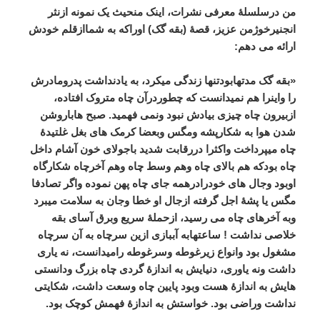
من
درسلسلۀ
معرفی
نشرات،
اینک
منحیث
یک
نمونه
ازنثر
انجنیرخوژمن
عزیز،
قصۀ
(
بقه
گک
)
اوراکه
به
شماازقلم
خودش
ارائه
می
دهم
:
«
بقه
گک
مدتهابودتنها
زندگی
میکرد،
به
یادنداشت
پدرومادرش
را
واینرا
هم
نمیدانست
که
چطوردرآن
چاه
متروک
افتاده،
ازبیرون
چاه
چیزی
بیادش
نبود
ونمی
فهمید
.
صبح
هاباروشن
شدن
هوا
به
شکارپشه
ومگس
وبعضا
کرمک
های
بغل
غلتیدۀ
چاه
میپرداخت
واکثرا
دررقابت
شدید
باجولای
خون
آشام
داخل
چاه
بودکه
هم
بالای
چاه
وهم
وسط
چاه
وهم
آخرچاه
شکارگاه
اوبود
وجال
های
خودرادرهمه
جای
چاه
پهن
نموده
واگر
تصادفا
مگس
یا
پشۀ
اجل
گرفته
ازجال
او
خطا
وجان
به
سلامت
میبرد
وبه
آخرهای
چاه
می
رسید،
ازحملۀ
سریع
وبرق
آسای
بقه
خلاصی
نداشت
!
ساعتهابه
آببازی
ازین
سرچاه
به
آن
سرچاه
مشغول
بود
وانواع
زیرغوطه
وسرغوطه
رامیدانست،
نه
یاری
داشت
ونه
یاوری،
دنیایش
به
اندازۀ
گردی
چاه
بزرگ
ودانستی
هایش
به
اندازۀ
هست
وبود
پایین
چاه
وسعت
داشت،
شکایتی
نداشت
وراضی
بود
.
خواستش
به
اندازۀ
فهمش
کوچک
بود
.