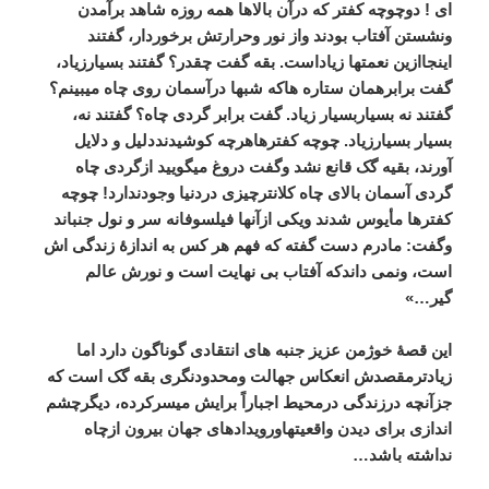
ای
!
دوچوچه
کفتر
که
درآن
بالاها
همه
روزه
شاهد
برآمدن
ونشستن
آفتاب
بودند
واز
نور
وحرارتش
برخوردار،
گفتند
اینجاازین
نعمتها
زیاداست
.
بقه
گفت
چقدر؟
گفتند
بسیارزیاد،
گفت
برابرهمان
ستاره
هاکه
شبها
درآسمان
روی
چاه
میبینم؟
گفتند
نه
بسیاربسیار
زیاد
.
گفت
برابر
گردی
چاه؟
گفتند
نه،
بسیار
بسیارزیاد
.
چوچه
کفترهاهرچه
کوشیدنددلیل
و
دلایل
آورند،
بقیه
گک
قانع
نشد
وگفت
دروغ
میگویید
ازگردی
چاه
گردی
آسمان
بالای
چاه
کلانترچیزی
دردنیا
وجودندارد
!
چوچه
کفترها
مأیوس
شدند
ویکی
ازآنها
فیلسوفانه
سر
و
نول
جنباند
وگفت
:
مادرم
دست
گفته
که
فهم
هر
کس
به
اندازۀ
زندگی
اش
است،
ونمی
داندکه
آفتاب
بی
نهایت
است
و
نورش
عالم
گیر
…»
این
قصۀ
خوژمن
عزیز
جنبه
های
انتقادی
گوناگون
دارد
اما
زیادترمقصدش
انعکاس
جهالت
ومحدودنگری
بقه
گک
است
که
جزآنچه
درزندگی
درمحیط
اجباراً
برایش
میسرکرده،
دیگرچشم
اندازی
برای
دیدن
واقعیتهاورویدادهای
جهان
بیرون
ازچاه
نداشته
باشد
…