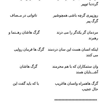
گرددبا
توپیر
روزپیری
گرچه
باشی
همچوشیر
ناتوانی
در
مــصاف
گرگ
پیر
مردمان
گر
یکدگر
را
می
درند
گرگ
هاشان
رهــنما
و
رهبرند
اینکه
انسان
هست
این
سان
دردمند
گرگ
ها
فرمان
روایی
می
کنند
وان
ستمکاران
که
با
هم
محرمند
گرگ
هاشان
آشـــنایان
همند
گرگ
هاهمراه
وانسان
هاغریب
با
که
باید
گفت
این
حال
عجیب
******************************