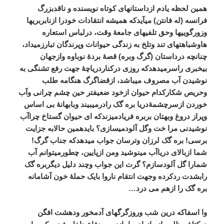
همین
لحظه
یادم
ازداستانهای
کوتاه
نویسنده
و
ناقدبزرگ
فرانسه
(
له
فانتن
)
میآیدکه
همیشه
انتقادات
خودرا
ازنابربریها
وزورگوییها
وحق
تلفیهای
جامعۀ
وقت،
درلباس
استعاره
هاوشباهتهای
تند
وتلخ
به
زندگی
حیوانات
وپرندگان
تبارزمیداد،
چنانچه
درداستان
(
گرگ
وبره
)
قصۀ
بردۀ
نوباوه
وازجهان
بیخبری
راسرمیدهدکه
روزی
درکناردریاچۀ
جهت
رفع
تشنگی
به
نوشیدن
آب
مصروف
میباشد،
ازقضاگرگ
هنگامه
طلب
وحریص
شکارکدام
حیوان
ازخود
ضعیفتر
حین
چشم
چرانی
وآب
خوردن
ازسرچشمۀدریا
بره
گک
رادرمیبیند
وبابهانۀ
بی
اساس
وپراز
دروغ
وبهتان
بربره
فریادمیزندکه
ای
حیوان
گستاخ
چراآب
نوشیدنی
مرا
خت
وگل
آلودمیسازی؟
بایدهمین
حالابه
جزایت
برسی
!
بره
گک
لرزان
وترسان
جواب
میدهدکه
جناب
گرگ
!
شما
ازبالای
دریاآب
مینوشید
ومن
ازپایین،
چطورمیتوانم
آب
شمارا
گل
آلودسازم؟
گرت
این
جواب
وچند
دلیل
دیگربره
گک
رابشدت
ردکرده
وجهت
انتقام
ناروا
بایک
حملۀ
خون
آشامانه
بره
گک
را
ازهم
می
درد
…
وا
اسفاکه
درین
شب
وروزگرگهای
آدمخور
ودهشت
افگن