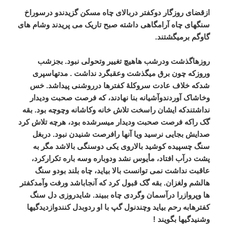
ازقضای
روزگار
دوکفتر
دربالای
چاه
مسکن
گزیدندو
درسوراخ
سنگهای
چاه
آرامگاهی
داشته
صبح
تاریک
می
پریدند
وشام
های
گاوگم
برمیگشتند
.
روزهاگذشت
ودرشب
هاهیچ
تغییر
وتحولی
نبود
.
بجزشب
وروزکه
چون
برق
میگذشت
وعقبگرد
نداشت
.
مدتهاسپری
شدکه
خلاف
عادت
سروکلۀ
کفترها
درروشنی
پیداشد
.
خس
وخاشاک
آوردندوآشیانه
بنا
نهادند،
که
فرصت
صحبت
ودیدار
نداشتندکه
ایشان
راسخت
تلاش
خانه
وکاشانه
وچوچه
بود
.
بقه
گک
راکه
فرصت
صحبت
ودیدار
میسرشده
بود،
هرچه
تلاش
کرد
صدایش
بجایی
نرسید
ویا
آنها
رافرصت
شنیدن
نبود
.
دربغل
سنگ
چسپیده
کوشید
بالاروی
یکی
دوسنگی
بالاشد
مگر
به
پشت
درآب
افتاد،
مأیوس
نشد
ودوباره
وسه
باره
تکرارکرد،
عاقبت
نداشت
نمی
توانست
بالا
بیاید،
چاه
بلند
بودو
سنگ
هالشم
ولغزان
.
بقه
گک
قبول
کرد
که
آنجاباشد
ورفت
وآمدکفتر
ها
وپروازرا
درآسمان
وگردی
چاه
ببیند
.
شایدروزی
دل
سنگ
کفترهابه
رحم
بیاید
وچندنول
گپ
با
او
ردوبدل
کنندوازدیدگیها
وشنیدگیها
بگویند
!