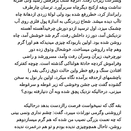
وبسرعت
زیرآب
رفت
.
اگرچه
سنگ
برفرقش
رسید
ولی
ضربه
نداشت
وبقه
ازکنج
دیگرچاه
سربرآورد
.
ترسان
چارطرف
رابرانداز
کرد،
خطررفع
شده
بود
ولی
لولۀ
زردی
ازدهانۀ
چاه
تاآب
دیده
میشد
.
شعاع
زردرنگی
به
اندازۀ
پول
فلزی
روی
آب
چشمک
میزد،
اول
ترسید
ازدو
دورش
چرخیدآهسته
آهسته
نزدیکش
آمد،
دور
زد
داخلش
رفت،
گرم
شد
خوشش
آمد،
چاه
روشن
شده
بود
.
اولین
باربودکه
چیزی
میدیدکه
هم
اورا
گرم
وهم
چاه
راروشن
میساخت
.
خوشحال
وذوق
زده
دور
نورچرخید،
زیرآن
وسرآن
رفت
وآمد،
مسرورشد
و
راضی
وفراموش
کردچه
حادثۀ
هولناکی
گذشته
است
.
چوچه
کفترکه
افتادن
سنگ
و
رفع
خطر
واین
حالت
ذوق
زدگی
بقه
را
باچشمهای
ازحدقه
برآمده
نگاه
میکرد،
اولین
بار
نول
به
سخن
گشوده
گفت
چی
جشن
وخوشی
که
زیر
غوطه
و
سرغوطه
میزنی،
درحالیکه
نزدیک
پچق
شده
وبه
آن
دنیارفته
بودی؟
بقه
گک
که
نمیخواست
فرصت
راازدست
بدهد
درحالیکه
ازروشنی
وگرمی
نورلذت
میبرد،
گفت
:
چشم
نداری
ونمی
بینی
که
چه
نعمت
بزرگی
نصیب
من
شده
که
هم
گرم
میسازدوهم
روشن،
تاحال
همچوچیزی
ندیده
بودم
و
تو
هم
درعمرت
ندیده