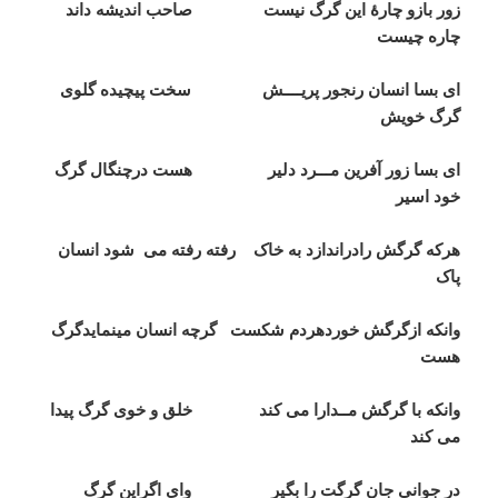
زور
بازو
چارۀ
این
گرگ
نیست
صاحب
اندیشه
داند
چاره
چیست
ای
بسا
انسان
رنجور
پریــــش
سخت
پیچیده
گلوی
گرگ
خویش
ای
بسا
زور
آفرین
مـــرد
دلیر
هست
درچنگال
گرگ
خود
اسیر
هرکه
گرگش
رادراندازد
به
خاک
رفته
رفته
می
شود
انسان
پاک
وانکه
ازگرگش
خوردهردم
شکست
گرچه
انسان
مینمایدگرگ
هست
وانکه
با
گرگش
مــدارا
می
کند
خلق
و
خوی
گرگ
پیدا
می
کند
در
جوانی
جان
گرگت
را
بگیر
وای
اگراین
گرگ