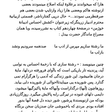
هارا
که
میخواندند
برعلاوۀ
اینکه
اصلاح
مینمودند
بعضی
ازنوشته
هاکم
وبعضی
هارا
زیاد
وازتایپ
شدن
بعضی
هم
صرفنظرمی
نمودند
…»
حال
درپی
گفتارناشر،
قسمتی
ازبیانیۀ
محترم
ادبیار
زرینگرکه
زیرعنوان
«
کشش
احساس
ادیبانۀ
خوژمن
»
درصفحۀ
چهاردهم
کتاب
به
نشررسیده،
وبا
همان
مصراع
ماندگار
حضرت
بیدل
:
ما
رشتۀ
سازیم
مپرس
از
ادب
ما
صدنغمه
سرودیم
ونشد
بازلب
ما
چنین
مینویسد
: «
رشتۀ
سازی
که
با
زخمۀ
احساس
به
نوامی
آید،
پرندینه
تار
باریکی
است
که
باآوای
فرورفته
دردلها،
مایۀ
درجان
هامیشود
.
این
شور
زندگی
که
آدمی
را
هرگزآرام
نمی
گذارد
.
پس
شوریده
یی
میبایدتااحوالی
از
شوریده
دلی
بیابد
.
روزهاچون
(
آبها
)
درگذاراست
وآبهاکه
مایۀ
پاکیزگیها
میشود،
دایمی
دلهای
غنوده
در
تیرگی
رابه
پالایش
میگیرد
.
روزگارزیادی
بودکه
من
ازنویسندۀ
پرشور،
شور
دیده
دل
قصۀ
آبها
بدور
افتاده
بودم
.
مردی
که
باخموشی
جان
صدزبان
سخن
برنگاه