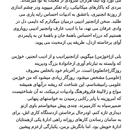
می
آورد
وبا
ایما
هزاران
سرودی
از
محبت
به
نوا
میرساند
.
مردی
که
باکارهای
میکانیکی،
راه
تفکر
میپوید
ودر
چشم
اندازی
از
روزنۀ
انجنیری،
باعشق
به
ادبیات
احساس
رابه
یاری
می
طلبد
.
سخن
ازانجنیر
ادیبی
درمیان
میگذارم
که
دایمی
دل
در
وادی
عرفان
می
نهد،
ما
با
ادیب
عارف
وانجنیر
ادیبی
رویاروی
هستیم
که
درراه
احساس
باهمۀ
جان
و
باهمۀ
تن
به
پایمردی
آوای
برخاسته
ازدل،
طریقه
یی
ازمحبت
می
پوید
.
بلی
از
(
خوژمن
)
میگویم،
ازانجنیرادیب
و
از
ادیب
انجنیر،
خوژمن
که
وابسته
به
تبارنام
آوری
ازخانوادۀ
بزرگ
ودیرینه
روزگار
(
خانعلوم
)
است
.
در
آخرنام
خود
باتخلص
معروف
(
علومی
)
مشخص
میشود
.
روزگار
زیادی
میشود
که
من
خوژمن
علومی
رامیشناسم،
این
شناخت
که
ریشه
درآبهای
همیشه
مواج
و
زلالینۀ
فکروفرهنگ
وادبیات
ترمیکند،
نه
آن
شناختیست
که
امروزینه
با
پابر
رکابی
رسیدن
به
خواستهای
پنهانی
ضمیرسیاه
به
کارمیبرند
.
چندی
پیش
میخواستم
باوی
ازنو
دیداری
تازه
کنم،
اودرحال
برخاستن
ازدستگاه
کاری
اش،
برای
به
سامان
رساندن
کارهای
روزانه
راهی
ادارۀ
یکی
ازهمتایان
ادارۀ
خویش
بود
.
اما
بانگرش
برمن،
یکبارگی
ازعزم
پیشین