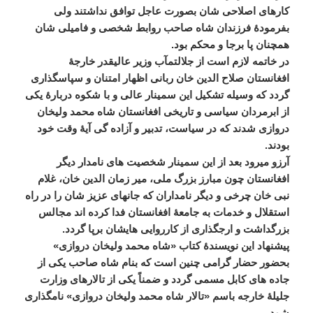
کارهای
اصلاحی
شان
بصورت
عاجل
توافق
نداشتند
ولی
بفرمودۀ
فرزندان
شاه
صاحب
روابط
شخصی
و
فامیلی
شان
همچنان
پا
برجا
و
محکم
بود
.
در
خاتمه
لازم
است
از
جلالتمآب
وزیر
عالیقدر
خارجۀ
افغانستان
صلاح
الدین
خان
ربانی
اظهار
امتنان
و
سپاسگذاری
گردد
که
وسیله
تشکیل
این
سمینار
عالی
و
با
شکوه
دربارۀ
یکی
از
ابرمردان
سیاسی
و
تاریخی
افغانستان
شاه
محمد
ولیخان
دروازی
شدند
که
در
سیاست،
تدبیر
و
آزاده
گی
آیۀ
وقت
خود
بودند
.
آرزو
میرود
بعد
از
این
سمینار
شخصیت
های
نامدار
دیگر
افغانستان
چون
مبارز
بزرگ
ملی،
میر
زمان
الدین
خان،
غلام
نبی
خان
چرخی
و
دیگر
نامداران
که
جانهای
عزیز
شان
را
در
راه
استقلال
و
خدمات
به
جامعۀ
افغانستان
فدا
کرده
اند
مجالس
بزرگداشت
و
ارجگذاری
از
کارروایی
هایشان
برپا
گردد
.
پیشنهاد
این
نویسندۀ
کتاب
«
شاه
محمد
ولیخان
دروازی
»
بحضور
حضار
گرامی
چنین
است
که
بنام
شاه
صاحب
یکی
از
جاده
های
کابل
مسمی
گردد
و
ضمناً
یکی
از
تالارهای
وزارت
جلیلۀ
خارجه
باسم
«
تالار
شاه
محمد
ولیخان
دروازی
»
نامگذاری
شود
.