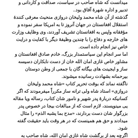
میدانست
که
شاه
صاحب
در
سیاست،
صداقت
و
کاردانی
و
تدبیر
و
اداره
شهرۀ
آفاق
بود
..
گذشته
از
آن
شاه
محمد
ولیخان
دروازی
منحیث
معرفی
کنندۀ
استقلال
افغانستان
در
جهان
آنروز
تا
به
امریکا
سفر
نموده
و
مؤفقانه
واپس
به
افغانستان
تشریف
آوردند،
وی
وظایف
وزارت
های
خارجه
و
دفاع
را
با
چندین
وظیفۀ
دیگر
با
کفایت
و
درایت
خاص
نیز
انجام
داده
است
.
اما
سر
انجام
این
سیاستمدار
بزرگ،
خادم
صادق
افغانستان
و
مشاور
خاص
غازی
امان
الله
خان
از
دست
نابکاران
دسیسه
ساز
و
ایجینت
های
بیگانه
گان
با
جمعی
از
وطن
دوستان
بیرحمانه
بشهادت
رسانیده
میشوند
.
ناگفته
نماند
که
بوقت
تحریر
کتاب
«
شاه
محمد
ولیخان
دروازی
»
استاد
شاه
ولی
ترانه
ساز
مکرراً
میفرمودند
که
اگر
کسانیکه
دربارۀ
پدر
شهیر
و
نامور
شان
کتاب،
رساله
ویا
مقاله
یی
مینویسند،
لازم
است
که
از
مبالغات
بیجا
در
خصوص
پدر
بزرگوار
شان
دست
بردارند،
«
مدح
بما
یشبه
الذم
»
را
مثال
میدادند
و
حق
هم
همینست
که
در
هر
وقت
باید
حقیقت
گفته
شود
.
اگرچه
بعد
از
برگشت
شاه
غازی
امان
الله،
شاه
صاحب
به