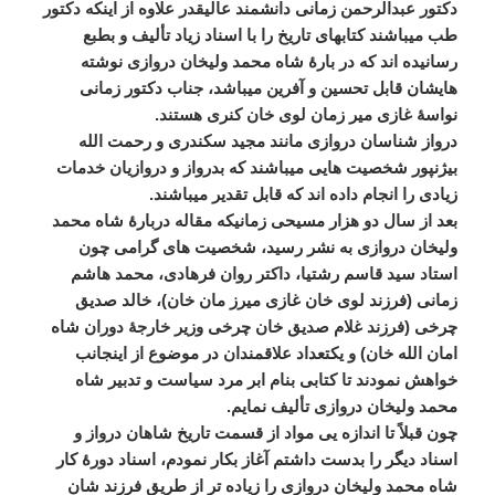
دکتور
عبدالرحمن
زمانی
دانشمند
عالیقدر
علاوه
از
اینکه
دکتور
طب
میباشند
کتابهای
تاریخ
را
با
اسناد
زیاد
تألیف
و
بطبع
رسانیده
اند
که
در
بارۀ
شاه
محمد
ولیخان
دروازی
نوشته
هایشان
قابل
تحسین
و
آفرین
میباشد،
جناب
دکتور
زمانی
نواسۀ
غازی
میر
زمان
لوی
خان
کنری
هستند
.
درواز
شناسان
دروازی
مانند
مجید
سکندری
و
رحمت
الله
بیژنپور
شخصیت
هایی
میباشند
که
بدرواز
و
دروازیان
خدمات
زیادی
را
انجام
داده
اند
که
قابل
تقدیر
میباشند
.
بعد
از
سال
دو
هزار
مسیحی
زمانیکه
مقاله
دربارۀ
شاه
محمد
ولیخان
دروازی
به
نشر
رسید،
شخصیت
های
گرامی
چون
استاد
سید
قاسم
رشتیا،
داکتر
روان
فرهادی،
محمد
هاشم
زمانی
(
فرزند
لوی
خان
غازی
میرز
مان
خان
)
،
خالد
صدیق
چرخی
(
فرزند
غلام
صدیق
خان
چرخی
وزیر
خارجۀ
دوران
شاه
امان
الله
خان
)
و
یکتعداد
علاقمندان
در
موضوع
از
اینجانب
خواهش
نمودند
تا
کتابی
بنام
ابر
مرد
سیاست
و
تدبیر
شاه
محمد
ولیخان
دروازی
تألیف
نمایم
.
چون
قبلاً
تا
اندازه
یی
مواد
از
قسمت
تاریخ
شاهان
درواز
و
اسناد
دیگر
را
بدست
داشتم
آغاز
بکار
نمودم،
اسناد
دورۀ
کار
شاه
محمد
ولیخان
دروازی
را
زیاده
تر
از
طریق
فرزند
شان