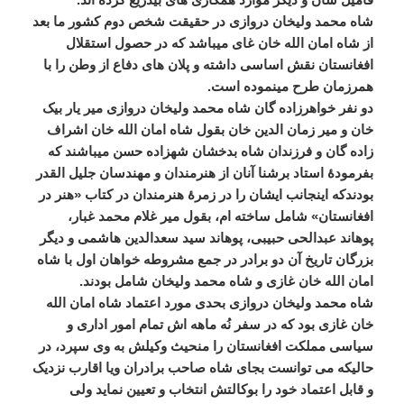
شاه
محمد
ولیخان
دروازی
در
حقیقت
شخص
دوم
کشور
ما
بعد
از
شاه
امان
الله
خان
غای
میباشد
که
در
حصول
استقلال
افغانستان
نقش
اساسی
داشته
و
پلان
های
دفاع
از
وطن
را
با
همرزمان
طرح
مینموده
است
.
دو
نفر
خواهرزاده
گان
شاه
محمد
ولیخان
دروازی
میر
یار
بیک
خان
و
میر
زمان
الدین
خان
بقول
شاه
امان
الله
خان
اشراف
زاده
گان
و
فرزندان
شاه
بدخشان
شهزاده
حسن
میباشند
که
بفرمودۀ
استاد
برشنا
آنان
از
هنرمندان
و
مهندسان
جلیل
القدر
بودندکه
اینجانب
ایشان
را
در
زمرۀ
هنرمندان
در
کتاب
«
هنر
در
افغانستان
»
شامل
ساخته
ام،
بقول
میر
غلام
محمد
غبار،
پوهاند
عبدالحی
حبیبی،
پوهاند
سید
سعدالدین
هاشمی
و
دیگر
بزرگان
تاریخ
آن
دو
برادر
در
جمع
مشروطه
خواهان
اول
با
شاه
امان
الله
خان
غازی
و
شاه
محمد
ولیخان
شامل
بودند
.
شاه
محمد
ولیخان
دروازی
بحدی
مورد
اعتماد
شاه
امان
الله
خان
غازی
بود
که
در
سفر
نُه
ماهه
اش
تمام
امور
اداری
و
سیاسی
مملکت
افغانستان
را
منحیث
وکیلش
به
وی
سپرد،
در
حالیکه
می
توانست
بجای
شاه
صاحب
برادران
ویا
اقارب
نزدیک
و
قابل
اعتماد
خود
را
بوکالتش
انتخاب
و
تعیین
نماید
ولی