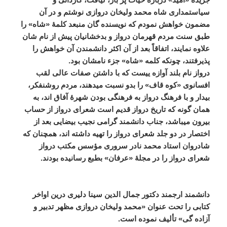
سیاستمداری
شاه
محمد
ولیخان
دروازی
نوشتم
و
در
آن
مضمون
خواهش
نمودم
که
نویسنده
گان
منبعد
کلمۀ
«
شاه
»
را
طبق
سنت
مردم
قهرمان
درواز
و
بدخشانیان
پیش
از
نام
شان
علاوه
نمایند،
اتفاقاً
بعد
از
آن
اکثر
دانشمندن
آن
خواهش
را
پذیرفتند،
چونکه
کلمه
«
شاه
»
جزء
نامشان
بود
.
درواز
نام
بلند
آوازه
ییست
که
با
داشتن
صفات
عالی
لقب
افسانوی
«
کوه
قاف
»
را
بدو
نسبت
میدهند،
مردم
روشنفکر،
بیدار
و
با
فرهنگ
درواز
به
فرهنگی
بودن
شهرۀ
آفاق
اند،
به
همان
گونه
که
تاریخ
درواز
قدیم
است
شعرای
درواز
از
حساب
بیرون
میباشد،
جناب
دانشمند
گرامی
نجیب
بیضایی
بعد
از
اختصار
در
دو
جلد
شعرای
درواز
را
تهیه
داشته
اند،
همچنان
که
شادروان
استاد
محمد
نادر
سروری
مؤسس
مکتب
درواز
شعرای
درواز
را
در
مجلۀ
«
عرفان
»
بطبع
رسانیده
بودند
.
دانشمند
ارجمند
دکتور
جمال
الدین
سینا
دلیری
درین
اواخر
کتابی
را
تحت
عنوان
«
محمد
ولیخان
دروازی
مظهر
تدبیر
و
آزاده
گی
»
تألیف
نموده
است
.