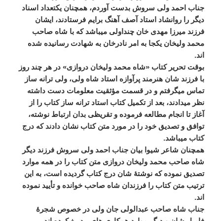
جناب
احمد
ولی
سروش
بدست
آوردم،
همچنان
یکتعداد
اسناد
دیگر
را
روانشاد
استاد
آصف
آهنگ
برایم
فرستادند،
ایشان
فرزند
میرزا
مهدی
خان
چنداولی
میباشد
که
با
شاه
صاحب
محمد
ولیخان
یکجا
به
امر
نادرخان
به
شهادت
رسانیده
شده
اند
.
بوقت
تحریر
کتاب
«
شاه
محمد
ولیخان
دروازی
»
در
هر
چند
روز
با
فرزند
شان
هنرمند
پرآوازه
استاد
شاه
ولی،
ولی
ترانه
ساز
تماس
میگرفتم
و
در
قسمت
مؤثقیت
معلومات
دست
داشته
نظر
میدادند،
بعد
از
تکمیل
کتاب
استاد
ترانه
ساز
کتاب
را
از
آغاز
تا
انجام
مطالعه
فرموده
و
تقریظی
بدان
ارتباط
نوشته،
توافق
و
تصدیق
خود
را
در
مورد
متن
کتاب
نشان
دادند
که
درج
کتاب
میباشد
.
همچنان
شاعر
شیوا
بیان
جناب
احمد
ولی
سروش
فرزند
دیگر
شاه
صاحب
محمد
ولیخان
دروازی
متن
کتاب
را
در
همه
موارد
تصدیق
نموده
که
نوشتۀ
شان
درج
کتاب
گردیده
است،
به
این
ترتیب
متن
کتاب
را
فرزندان
شاه
صاحب
خوانده
و
تأیید
نموده
اند
.
جناب
شاه
صاحب
عبدالولی
جان
ولی
در
خصوص
شجرۀ
فامیل
شان
و
دیگر
موارد
همکاری
های
بیدریغ
کرده
اند
.