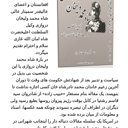
افغانستان
و
اعضای
عالیقدر
سمینار
عالی
شاه
محمد
ولیخان
دروازی
وکیل
السلطنت
اعلیحضرت
شاه
امان
الله
غازی
سلام
و
احترام
تقدیم
میگردد
.
در
بارۀ
شاه
محمد
ولیخان
دروازی
یا
این
شخصیت
بی
بدیل
در
سیاست
و
تدبیر
بعد
از
شهادتش
حکومت
های
وقت
تا
دوران
آخرین
زعیم
خاندان
محمد
نادرشاه
خان
کسی
اجازه
نداشت
تا
بنویسد،
یک
مقاله
بنام
مستعار
«
حبیب
زاده
»
از
شادروان
سید
قاسم
رشتیا
در
کابل
بوقت
رژیم
پیروان
روسها
بطبع
رسید
ولی
دیگران
در
اطراف
آن
تبصره
ننمودند
چونکه
همه
عکسها،
اسناد
و
معلومات
از
میان
برده
شده
بود
.
در
امریکا
یک
سلسله
مقالات
دنباله
دار
را
اینجانب
شهرانی
در
جریدۀ
«
امید
»
دربارۀ
حیات
پر
بار،
لیاقت،
کاردانی
و