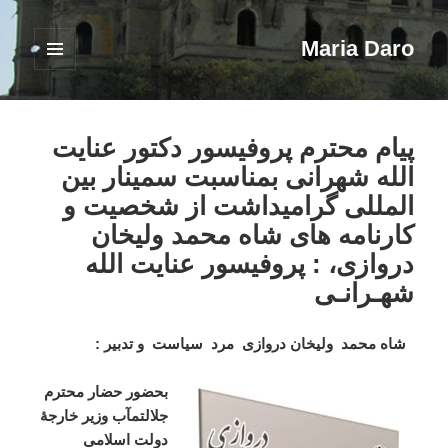
Maria Daro
فهرست
و
ابزارک‌ها
پیام محترم پروفیسور دکتور عنایت
الله شهرانی بمناسبت سمینار بین
المللی گرامیداشت از شخصیت و
کارنامه های شاه محمد ولیخان
دروازی، : پروفیسور عنایت الله
شهـرانـی
شاه محمد ولیخان دروازی مرد سیاست و تدبیر :
بحضور
حضار
محترم
جلالتمآب
وزیر
خارجۀ
دولت
اسلامی