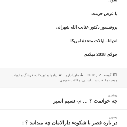
با
عرض
حرمت
پروفیسور
دکتور
عنایت
الله
شهرانی
اندیانا
–
ایالات
متحدۀ
امریکا
جولای
2018
میلادی
ارسال
نویسنده
دسته‌ها
آگوست 12, 2018
ماریا دارو
پیامها و تبریکات
،
فرهنگ و ادبیات
شده
و هنر
،
مقالات سـیـاســی
،
مقالات عمومی
در
اهبری
پیشین
وشته
چه خوانمت ؟ … م- نسیم اسیر
نوشته
قبلی:
پسین
در باره قصر با شکوهء دارالامان چه میدانید ؟ :
نوشته