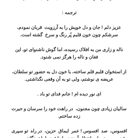
ترجمه :
عزیز دلم ! جان و دل خویش را به آرزویت
قربان نمودم،
سرشکم چون خون قلبم پُر رنگ و سرخ
گشته است.
ناله و زاری من به افلاک رسیده، اما گوش ناشنوای تو، این
فغان و ناله را هرگز نمی شنود.
از استخوان قلبم قلم ساخته، با خون دل به حضور تو سلطان،
عریضه ی نوشتم، ولی تو به آن وقعی نگذاشتی.
ای نور دیده ام ! جانم فدای تو باد .
سالیان زیادی چون مجنون،
در راهت خود را سرسان و حیرت
زده ساختم.
افسوس،
صد
افسوس ! عمر
ایماق
حزین،
در راه
تو سپری