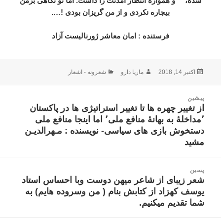
شده،
و همواره انتظار آمدنت را داشت. اما تو نگاهی برمن
بیچاره نکردی و از من گریزان بودی !….
فرستنده : امان معاشر ژورنالیست آزاد
ارسال
نویسنده
دسته‌ها
اکتبر 14, 2018
ماریا دارو
شعرونه - اشعار
شده
در
اهبری
پیشین
وشته
از تغییر چهره ها تا تغییر استراتیژی ها در پاکستان
نوشته
٬مداخلۀ به بهانۀ منافع ملی٬ اما اینجا منافع ملی
قبلی:
دستخوش بازی های سیاسی- نویسنده : مـهرالدیـن
مشید
پسین
شعر زیبای از شاعر میهن دوست وبا احساس استاد
نوشته
یوسف کهزاد از کتابش بنام ( من وسروده هایم) به
بعدی:
شما تقدیم میکنیم.