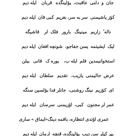
جان
و
دلنی
عاقبت،
یؤلینگده
قربان
ایله دیم
کؤز یاشیمنی
سر به سر، بغریم
کبی قان
ایله دیم
ناله ٔ
زاریم
مینینگ
بارور
فلک
لر
قاشیگه
لیک
ایشیتمه
یسن جفاجو،
شونچه افغان
ایله دیم
استخوانیمدین
قلم
ایله ب،
یوره ک
قانی
بیلن
عرض
حالیمنی
یازیب،
تقدیم
سلطان
ایله دیم
ای
کؤزیم
نینگ روشنی،
جانلر فدا بؤلسین سنگه
عمر لر مجنون
کبی،
اؤزیمنی
سرسان
ایله دیم
عمری اؤتدی انتظاره، باقمه دینگ«ایماق » ساری
بیر کيلر سن دیب
یؤلینگده، قنچه
ارمان
ایله دیم