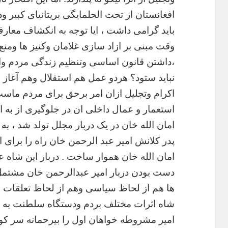
افغانستان
از
تحت
الحلمایگی
بریتانیای
کبیر
ود
باید
گرامی
داشت
،
ایا
توجه
به
انکشاف
معارف
وقت
مبنی
بر
ازاد
سازی
غلامان
وکنیز
ها
ومنع
،داشتن
قانون
اساسی
وتنظیم
زندگی
مردم
وا
نباید
ستود؟
هردو
عمل
هم
استقلال
وهم
آغاز
ر
اکرام
وتجلیل
ازان
امر
برحق
برای
مردم
ماست
استعمار
و
عمال
داخلی
ان
در
جلوگیری
از
به
ا
امان
الله
خان
در
یک
دربار
مجلل
تولد
شد
،
به
پدر
کلانش
امیر
عبد
الرحمن
خان
راه
را
برای
ا
امان
الله
خان
هموار
ساخت
.
دربار
این
شاه
ع
دست
بودن
دربار
امیر
عبدالرحمن
خان
مشتمل
ها
هم
از
لحاظ
سیاسی
وهم
از
لحاظ
تعلقات
خ
شاه
اثرات
مختلف
بردم
ودستگاه
سلطنت
به
امیر
مشروطه
خواهان
اول
را
بیرحمانه
سر
کو