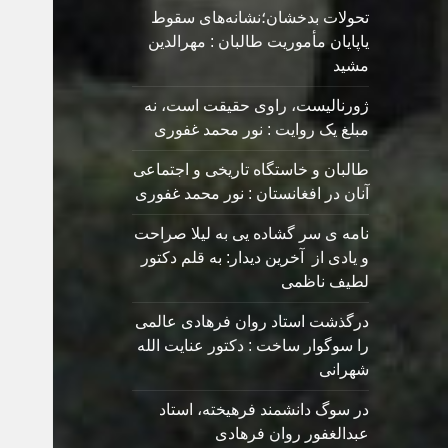
تحولات بدخشان؛نشانه‌های سقوط
یاپایان مأموریت طالبان : مهرالدین
مشید
ژورنالیست، راوی حقیقت است، نه
مبلغ یک روایت : نور محمد غفوری
طالبان و خاستگاه تاریخی و اجتماعی
آنان در افغانستان : نور محمد غفوری
نامه ی سر گشاده يی به ليلا صراحت
و یادی از آخرین دیدار: به قلم دکتور
لطیف ناظمی
درگذشت استاد روان فرهادی عالمی
را سوگوار ساخت : دکتور عنایت الله
شهرانی
در سوگ دانشمند فرهیخته، استاد
عبدالغفور روان فرهادی