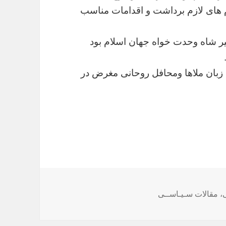
های
لازم
برداشت
و
اقدامات
مناسب
ر
شاه
وحدت
خواه
جهان
اسلام
بود
زبان
‌
ملاها
ومحافل
روحانی
مغرض
در
،
مقالات سـیـاســی