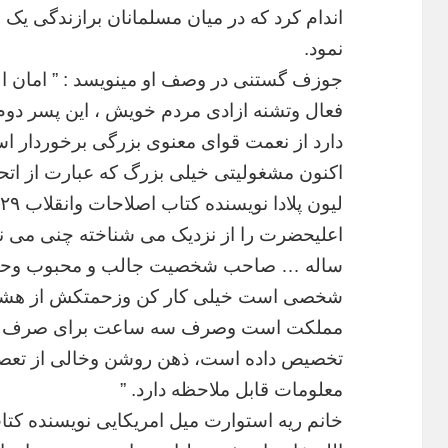
اندام
کرد
که
در
میان
مسلمانان
برازندگی
یک
ر
نمود
.
جوزف
گستنی
در
وصف
او
مینویسد
: ”
امان
ا
فعال
وتشنه
ازادی
مردم
خویش
،
این
پسر
دوم
دارد
از
نعمت
قوای
معنوی
بزرگی
برخوردار
اس
اکنون
مشغولیتی
خیلی
بزرگ
که
عبارت
از
اتح
لیون
پلادا
نویسنده
کتاب
اصلاحات
وانقلاب
۲۹
اعلیحضرت
را
از
نزدیک
می
شناخته
چنی
می
ن
ساله
…
صاحب
شخصیت
جالب
و
محبوب
وحا
شخصی
است
خیلی
کار
کن
وزحمتکش
از
هش
مملکت
است
وصرف
سه
ساعت
برای
صرف
تخصیص
داده
است،
ذهن
روشن
وخالی
از
تعص
معلومات
قابل
ملاحظه
دارد
. ”
خانم
ریه
استوارت
میل
امریکایی
نویسنده
کتا