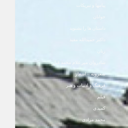
پیامها و تبریکات
جوانان
داستان ها را بشنوید
داکتر حمیدالله مفید
زنان
شادروان میر غلام محمد غبار
شعرونه – اشعار
فرهنگ و ادبیات و هنر
فیلم
کمیدی
محمد مرادی