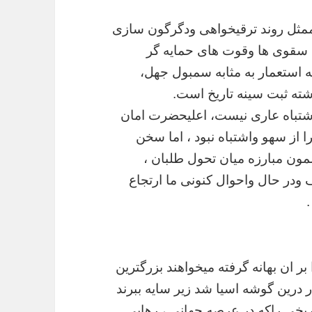
مثل
روند
ترقیخواهی
ودگرگون
سازی
سقوی
ها
وقوت
های
حمایه
گر
ه
استعمار
به
مثابه
سمبول
جهل،
ته
ثبت
سینه
تاریخ
است
.
شتباه
عاری
نیست،
اعلیحضرت
امان
ا
از
سهو
واشتباه
نبود
،
اما
سخن
مون
مبارزه
میان
تحول
طلبان
،
ودر
حال
واحوال
کنونی
ما
ارتجاع
بر
ان
بهانه
گرفته
میخواهند
بزرگترین
ر
درین
گوشه
اسیا
شد
زیر
سایه
ببرند
ریخی
راکه
در
عرصه
جهانی
،
رهایی