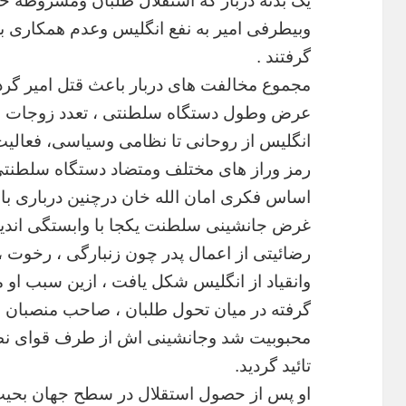
یک
بدنه
دربار
که
استقلال
طلبان
ومشروطه
خو
وبیطرفی
امیر
به
نفع
انگلیس
وعدم
همکاری
ب
گرفتند
.
مجموع
مخالفت
های
دربار
باعث
قتل
امیر
گرد
عرض
وطول
دستگاه
سلطنتی
،
تعدد
زوجات
ا
انگلیس
از
روحانی
تا
نظامی
وسیاسی،
فعالی
رمز
وراز
های
مختلف
ومتضاد
دستگاه
سلطنت
اساس
فکری
امان
الله
خان
درچنین
درباری
با
غرض
جانشینی
سلطنت
یکجا
با
وابستگی
اند
رضائیتی
از
اعمال
پدر
چون
زنبارگی
،
رخوت
،
وانقیاد
از
انگلیس
شکل
یافت
،
ازین
سبب
او
م
گرفته
در
میان
تحول
طلبان
،
صاحب
منصبان
و
محبوبیت
شد
وجانشینی
اش
از
طرف
قوای
نظ
تائید
گردید
.
او
پس
از
حصول
استقلال
در
سطح
جهان
بحی