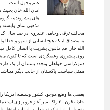
علم
وجهل
است
.
امان
الله
خان
بحیث
م
های
پیشرونده
،
گروه
مذهبی
نمای
وابسته
ب
مخالف
ترقی
وحامی
عقبروی
در
صد
سال
گذش
به
مصداق
اینکه
هیچ
انسانی
از
سهو
و
خطا
وا
الله
خان
هم
مافوق
بشریت
یا
انسان
کامل
مبر
روی
پیشروی
وعقبگردی
است
که
تا
کنون
مض
دموکراسی
خواهان
وتجدد
پسندان
از
یک
طرف
ممثل
سیاست
پاکستان
از
جانب
دیگر
میباشد
.
بعضی
ها
وضع
موجود
کشور
وسلطه
امریکا
را
حادثه
قرن
۲۰
راکه
سر
آغاز
فرو
ریزی
استعما
وتجلیل
از
انرا
نیکو
نه
پندارند
.
اما
این
افتخار
تا