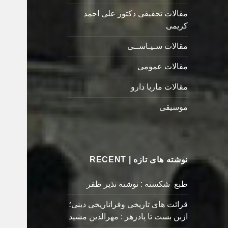
مقالات تحقیقی دکتور علی احمد
کریمی
مقالات سـیـاســی
مقالات عمومی
مقالات ماریا دارو
موسیقی
نوشته های تازه | RECENT
طبع شکسته : نوشته نذیر ظفر
قرائت های تاریخی وفراتاریخی دینی؛
ازبن بست تا پادزهر : مهرالدین مشید