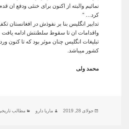
نمائیم
والبته
از
اکنون
برای
خنثی
ودفع
ان
قدم
کرد
… ”
تدابیر
انگلیس
بنا
بر
نفوذش
در
افغانستان
تکفی
واقدامات
ان
تا
سقوط
سلطنتش
ادامه
یافت
.
تبلیغات
انگلیس
چنان
موثر
بود
که
تا
کنون
ورد
کشور
میباشد
.
محمد
ولی
ارسال
نویسنده
دسته‌ها
جولای 28, 2019
ماریا دارو
مطالب تاریخی
شده
در