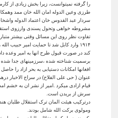
را
گرفته
نمیتوانست،
زیرا
بخش
زیادی
از
کارم
طرزی
وعین
الدوله
امان
الله
خان
ممد
وهمکار
سردار
عبد
القدوس
خان
اعتماد
الدوله
واشخا
مشروطه
خواهی
وتحول
پسندی
وارزوی
استق
تفاوت
نظر
روی
این
مسائل
وقتی
بیشتر
متبار
۱۹۱۴
وارد
کابل
شد
تا
حمایت
امیر
حبیب
الله
ر
کند
در
صورت
قبول
طرح
انها
به
امیر
وعده
داد
برسمیت
شناخته
شده
،سرزمینهای
جدا
شده
افغانها
امکانات
دستیابی
به
بحر
ازاد
را
حاصل
عنوان
(
حی
علی
الفلاح
)
در
سراج
الاخبار
درهم
قیام
ازادی
میکرد
.
امیر
از
نشر
ان
به
خشم
امد
سرش
از
بریدن
است
.
درترکیب
هیئت
المان
ترک
استقلال
طلبان
هند
ومولوی
برکت
الله
شامل
بودند
.