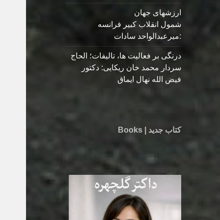
ارزشهای جهان
شمول انقلاب کبیر فرانسه
:میرعبدالواحد سادات
درنگی بر فعالیت ها، تالیفات؛ الحاج
سردار محمد خان ریکایی: دکتور
فیض الله نهال ایماق
کتاب جدید | Books