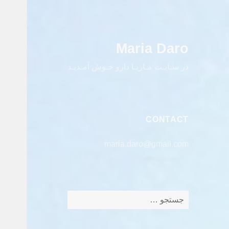
Maria Daro
در سـایـت مـاریـا دارو خـوش آمـدیـد
CONTACT
maria.daro@gmail.com
جستجو
برای: