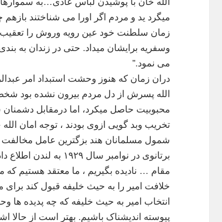
الله
خان
با
پوشیدن
لباس
عادی
…
به
سموارها
میگرد
ید
و
مردم
اگر
اورا
می
شناختند
بازهم
چ
زمان
سلطنت
خود
عین
رویه
وروش
را
تعقیب
وسفریه
برایشان
میداد
.
حتی
در
زندان
به
بندی
می
نمود
.”
دران
زمان
که
هنوز
وحشت
استبداد
امر
عبدال
الله
پسرش
از
دل
مردم
بیرون
نشده
بود
شخص
محبوبیت
حاصل
میکرد،
اما
درمقابل
دشمنان
ش
تخریب
وبد
گویی
ازوی
بودند
،
توجه
امان
الله
خ
شمول
مسلمانان
هند
بزگترین
عامل
مخالفت
برتانوی
در
نوامبر
سال
۱۹۲۹
به
لندن
اطلاع
داد
مقام
…
نادیده
بگیریم
،
ما
معتقد
هستیم
که
م
خلافت
امیر
را
به
حیث
خلیفه
قبول
کند
برای
م
انتخاب
امیر
به
حیث
خلیفه
که
چه
پدیده
ها
وحا
پیوسته
اندیشناک
باشیم
.
بهتر
است
از
حالا
اشا