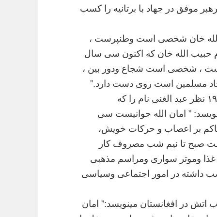
هبر
موفق
در
جهاد
با
برتانیه
را
کسب
لله
خان
شخصی
است
وطنپرست
،
حبیب
الله
خان
که
اکنون
سی
سال
ت
،
شخصی
است
شجاع
ودور
بین
،
اد
مسلمین
است
روی
دست
دارد
.”
۱۹
نظر
عبد
الغنی
نام
را
که
ویسد
: ”
امان
الله
جوانیست
سی
کم
بر
اعصاب
و
حرکات
خویش،
ت
صبح
تا
نیم
شب
مصروف
کار
غذا
وموتر
سواری
ومراسم
مذهبی
ب
داشته
در
امور
اجتماعی
وسیاسی
ب
اتش
در
افغانستان
مینویسد
:”
امان