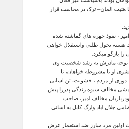
اهان
بودند
باسیاست
غیر
فعال
ا
هئیت
المان
–
ترک
در
مخالفت
قرار
ید
.
میر
،
نفوذ
چهره
های
گماشته
شده
ت
هسته
تحول
طلبی
واستقلال
خواهی
ی
را
بازگو
میکرد
.
توجه
مادرش
به
رشد
شخصیت
وی
یشوی
او
با
مشروطه
خواهان،
نا
دوری
از
مردم
،
خشونت،
تن
اسایی
شی
مخالف
شیوه
زندگی
پدررا
پبش
درباریان
مخالف
امیر،
صاحب
امی
جلال
اباد
وارگ
کابل
به
اسانی
ث
اولین
مرد
مبارز
ضد
استعمار
عرض