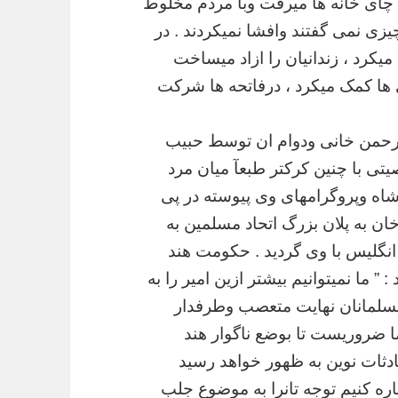
چای
خانه
ها
میرفت
وبا
مردم
مخلوط
یزی
نمی
گفتند
وافشا
نمیکردند
.
در
میکرد
،
زندانیان
را
ازاد
میساخت
ها
کمک
میکرد
،
درفاتحه
ها
شرکت
رحمن
خانی
ودوام
ان
توسط
حبیب
یتی
با
چنین
کرکتر
طبعآ
میان
مرد
اه
وپروگرامهای
وی
پیوسته
در
پی
ان
به
پلان
بزرگ
اتحاد
مسلمین
به
انگلیس
با
وی
گردید
.
حکومت
هند
: ”
ما
نمیتوانیم
بیشتر
ازین
امیر
را
به
سلمانان
نهایت
متعصب
وطرفدار
ا
ضروریست
تا
بوضع
ناگوار
هند
دثات
نوین
به
ظهور
خواهد
رسید
ره
کنیم
توجه
تانرا
به
موضوع
جلب