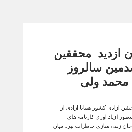
ن ازدید محققین
دمین سالروز
 محمد ولی
شن
ازادی
کشور
همانا
ازادی
از
نظور
ازیاد
اوری
کارنامه
های
خان
زنده
سازی
خاطرات
نبرد
میان