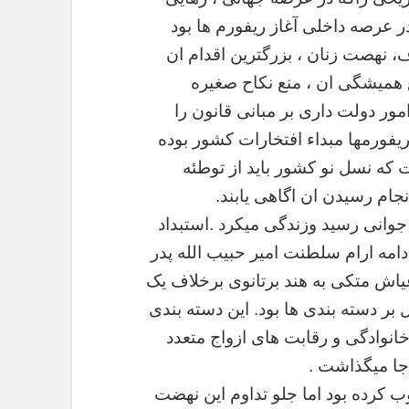
ر
عرصه
داخلی
آغاز
ریفورم
ها
بود
،
نهصت
زنان
،
بزرگترین
اقدام
ان
همیشگی
ان
،
منع
نکاح
صغیره
مور
دولت
داری
بر
مبانی
قانون
را
یفورمها
مبداء
افتخارات
کشور
بوده
که
نسل
نو
کشور
باید
از
توطئه
نجام
رسیدن
ان
اگاهی
یابند
.
جوانی
رسید
وزندگی
میکرد
.
استبداد
دامه
ارام
سلطنت
امیر
حبیب
الله
پدر
یاش
متکی
به
هند
برتانوی
برخلاف
یک
بر
دسته
بندی
ها
بود
.
این
دسته
بندی
انوادگی
و
رقابت
های
ازواج
متعدد
جا
میگذاشت
.
ب
کرده
بود
اما
جلو
تداوم
این
نهضت