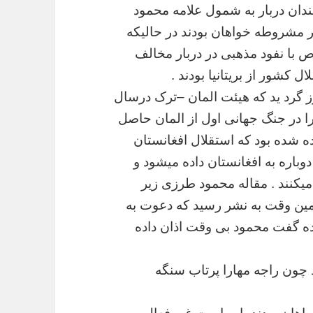
ندان
دربار
به
شمول
علامه
محمود
مشروطه
خواهان
بودند
در
حالیکه
ص
با
نفود
مذهبی
در
دربار
مخالف
لال
کشور
از
بریتانیا
بودند
.
ز
گرد
ید
که
هیئت
المان
–
ترک
درسال
ا
در
جنگ
جهانی
اول
از
المان
حاصل
ه
شده
بود
که
استقلال
افغانستان
دوباره
به
افغانستان
داده
میشود
و
میکنند
.
مقاله
محمود
طرزی
زیر
ین
وقت
به
نشر
رسید
که
دعوت
به
ه
گفت
محمود
بی
وقت
اذان
داده
چون
راجه
مهارا
پرتاب
سنگه