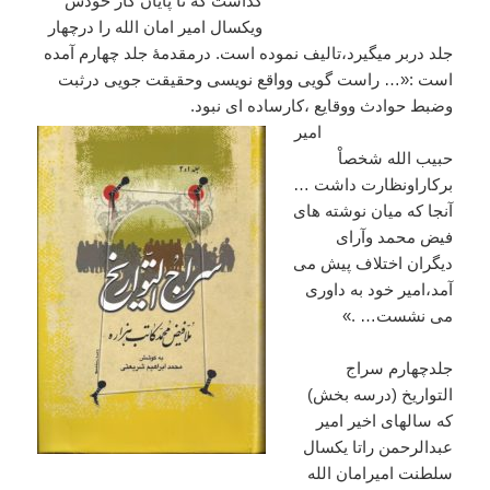
گذاشت
که
تا
پایان
کار
خودش
ویکسال
امیر
امان
الله
را
درچهار
جلد
دربر
میگیرد،تالیف
نموده
است
.
درمقدمهٔ
جلد
چهارم
آمده
است
:«…
راست
گویی
وواقع
نویسی
وحقیقت
جویی
درثبت
وضبط
حوادث
ووقایع
،کارساده
ای
نبود
.
امیر
حبیب
الله
شخصاْ
برکاراونظارت
داشت
…
آنجا
که
میان
نوشته
های
فیض
محمد
وآرای
دیگران
اختلاف
پیش
می
آمد،امیر
خود
به
داوری
می
نشست
… .»
جلدچهارم
سراج
التواریخ
(
درسه
بخش
)
که
سالهای
اخیر
امیر
عبدالرحمن
راتا
یکسال
سلطنت
امیرامان
الله