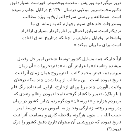
دربر
میگیرد،به
ویرایش
،
مقدمه
وبخصوص
فهرست
بسیاردقیق
دکتورمحمدسرور
مولایی
درسال
۱۳۹۰
خ
درکابل
بچاپ
رسیده
است
.«
مطالعه
وبررسی
سراج
التواریخ
به
ویژه
مطالب
ومندرجات
جلد
های
سوم
وچهارم
که
به
زمانه
ای
ما
نزدیکتراست،سوابق
اعمال
ورفتاروکردار
بسیاری
ازافراد
واشخاص
وقبایل
وطوایف
را
چنانکه
درتاریخ
اتفاق
افتاده
است،برای
ما
بیان
میکند
.»
ازآنجاییکه
همه
مسایل
کشور
توسط
شخص
امیر
حل
وفصل
میشده
و
«
اسناد
»
یا
عرایض
آن
به
«
دفترتحریرات
»
آن
زمان
میرسیده
،
فیض
محمد
کاتب
با
نثرمروج
همان
زمان
آنرا
ثبت
تاریخ
نموده
است
.
این
مطالب
از
پیدا
شدن
چند
سکه
درفلان
ولایت
یاآوردن
چند
مرغ
پرپای
ازخارج،
باراول
استفاده
رنگ
قلم
(
بلو
بلک
)
،
تعمیر
دلکشاه
گرفته
تابیجا
نمودن
وظلم
وتعدی
که
برمردم
هزاره
و
«
نورستان
»
ودیگرمردمان
این
کشور
در
زمان
پدر
وپسر
رفته،
زنبارگی
وتجاوز
به
ناموس
مردم
توسط
امیر
حبیب
الله
،
…
بدون
هرگونه
ملاحظه
کاری
و
مسامحه
آنرا
ثبت
تاریخ
نموده
که
درروشنی
آن
میتوان
تاریخ
دقیق
کشور
را
درک
نمود
.(*)