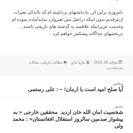
بامروری
براین
اثر،
یادداشتهای
برداشته
ام
که
بااندکی
تغیرات
ازنثرقدیم
بدون
اینکه
دراصل
متن
تغیروارد
نمایدآماده
نموده
ام
وخدمت
عزیزانیکه
علاقمند
به
گذشته
های
تاریخی
باشند
،
دربخشهای
جداگانه
پیشکش
خواهم
کرد
.
ارسال
نویسنده
دسته‌ها
جولای 28, 2019
ماریا دارو
مطالب تاریخی
،
مقالات
شده
سـیـاســی
در
اهبری
پیشین
وشته
آیا صلح امید است یا ارمان! – : علی رستمی
نوشته
قبلی:
پسین
شخصیت‌ امان الله خان ازدید محققین خارجی « به
نوشته
پیشواز صدمین سالروز استقلال افغانستان» : محمد
بعدی:
ولی