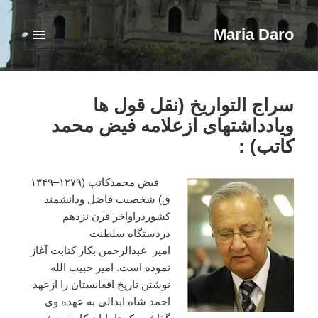
Maria Daro
فهرست
و
ابزارک‌ها
سراج التواریخ (نقل قول ها
ویادداشتهای ازعلامه فیض محمد
کاتب) :
فیض
محمدکاتب
(
۱۲۷۹
–
۱۳۴۹
ق
)
شخصیت
فاضل
ودانشمند
کشوردراواخر
قرن
نزدهم
دردستگاه
سلطنت
امیر
عبدالرحمن
بکار
کتابت
آغاز
نموده
است
.
امیر
حبیب
الله
نوشتن
تاریخ
افغانستان
را
ازعهد
احمد
شاه
ابدالی
به
عهده
وی