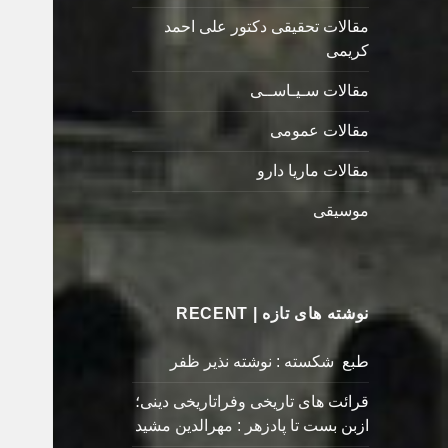
مقالات تحقیقی دکتور علی احمد
کریمی
مقالات سـیـاســی
مقالات عمومی
مقالات ماریا دارو
موسیقی
نوشته های تازه | RECENT
طبع شکسته : نوشته نذیر ظفر
قرائت های تاریخی وفراتاریخی دینی؛
ازبن بست تا پادزهر : مهرالدین مشید