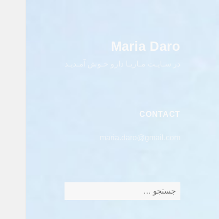
Maria Daro
در سـایـت مـاریـا دارو خـوش آمـدیـد
CONTACT
maria.daro@gmail.com
جستجو
برای: