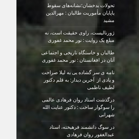
تحولات بدخشان؛نشانه‌های سقوط
یاپایان مأموریت طالبان : مهرالدین
مشید
ژورنالیست، راوی حقیقت است، نه
مبلغ یک روایت : نور محمد غفوری
طالبان و خاستگاه تاریخی و اجتماعی
آنان در افغانستان : نور محمد غفوری
نامه ی سر گشاده يی به ليلا صراحت
و یادی از آخرین دیدار: به قلم دکتور
لطیف ناظمی
درگذشت استاد روان فرهادی عالمی
را سوگوار ساخت : دکتور عنایت الله
شهرانی
در سوگ دانشمند فرهیخته، استاد
عبدالغفور روان فرهادی