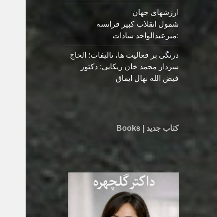
ارزشهای جهان
شمول انقلاب کبیر فرانسه
:میرعبدالواحد سادات
درنگی بر فعالیت ها، تالیفات؛ الحاج
سردار محمد خان ریکایی: دکتور
فیض الله نهال ایماق
کتاب جدید | Books