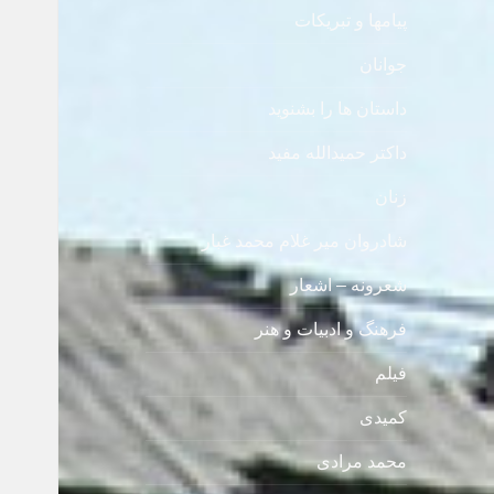
پیامها و تبریکات
جوانان
داستان ها را بشنوید
داکتر حمیدالله مفید
زنان
شادروان میر غلام محمد غبار
شعرونه – اشعار
فرهنگ و ادبیات و هنر
فیلم
کمیدی
محمد مرادی