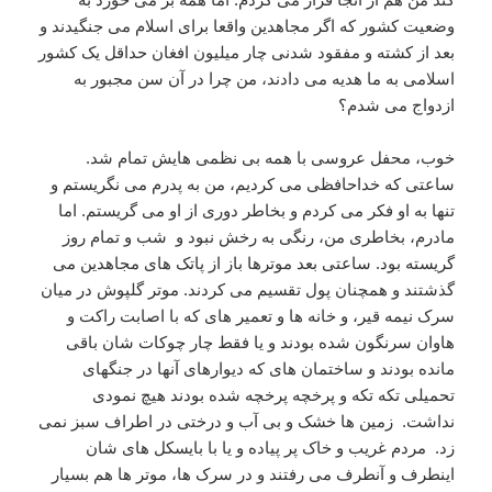
وضعیت کشور که اگر مجاهدین واقعا برای اسلام می جنگیدند و
بعد از کشته و مفقود شدنی چار میلیون افغان حداقل یک کشور
اسلامی به ما هدیه می دادند، من چرا در آن سن مجبور به
ازدواج می شدم؟
خوب، محفل عروسی با همه بی نظمی هایش تمام شد.
ساعتی که خداحافظی می کردیم، من به پدرم می نگریستم و
تنها به او فکر می کردم و بخاطر دوری از او می گریستم. اما
مادرم، بخاطری من، رنگی به رخش نبود و شب و تمام روز
گریسته بود. ساعتی بعد موترها باز از پاتک های مجاهدین می
گذشتند و همچنان پول تقسیم می کردند. موتر گلپوش در میان
سرک نیمه قیر، و خانه ها و تعمیر های که با اصابت راکت و
هاوان سرنگون شده بودند و یا فقط چار چوکات شان باقی
مانده بودند و ساختمان های که دیوارهای آنها در جنگهای
تحمیلی تکه تکه و پرخچه پرخچه شده بودند هیچ نمودی
نداشت. زمین ها خشک و بی آب و درختی در اطراف سبز نمی
زد. مردم غریب و خاک پر پیاده و یا با بایسکل های شان
اینطرف و آنطرف می رفتند و در سرک ها، موتر ها هم بسیار