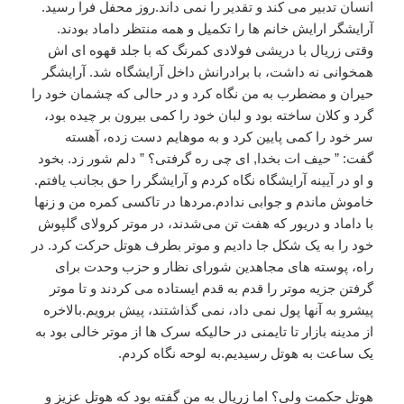
انسان تدبیر می کند و تقدیر را نمی داند.روز محفل فرا رسید.
آرایشگر ارایش خانم ها را تکمیل و همه منتظر داماد بودند.
وقتی زریال با دریشی فولادی کمرنگ که با جلد قهوه ای اش
همخوانی نه داشت، با برادرانش داخل آرایشگاه شد. آرایشگر
حیران و مضطرب به من نگاه کرد و در حالی که چشمان خود را
گرد و کلان ساخته بود و لبان خود را کمی بیرون بر چیده بود،
سر خود را کمی پایین کرد و به موهایم دست زده، آهسته
گفت: ” حیف ات بخدا, ای چی ره گرفتی؟ ” دلم شور زد. بخود
و او در آیینه آرایشگاه نگاه کردم و آرایشگر را حق بجانب یافتم.
خاموش ماندم و جوابی ندادم.مردها در تاکسی کمره من و زنها
با داماد و دریور که هفت تن می‌شدند، در موتر کرولای گلپوش
خود را به یک شکل جا دادیم و موتر بطرف هوتل حرکت کرد. در
راه، پوسته های مجاهدین شورای نظار و حزب وحدت برای
گرفتن جزیه موتر را قدم به قدم ایستاده می کردند و تا موتر
پیشرو به آنها پول نمی داد، نمی گذاشتند، پیش برویم.بالاخره
از مدینه بازار تا تایمنی در حالیکه سرک ها از موتر خالی بود به
یک ساعت به هوتل رسیدیم.به لوحه نگاه کردم.
هوتل حکمت ولی؟ اما زریال به من گفته بود که هوتل عزیز و