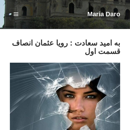
Maria Daro
فهرست
و
ابزارک‌ها
به امید سعادت : رویا عثمان انصاف
قسمت اول