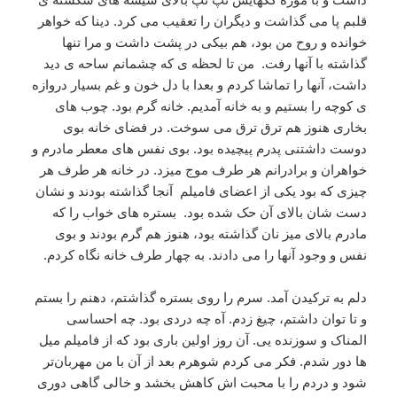
قلبم پا می گذاشت و دیگران را تعقیب می کرد. دینا که خواهر
خوانده و روح من بود، هم بیکی در پشت داشت و مرا تنها
گذاشته با آنها رفت. من تا لحظه ی که چشمانم ساحه ی دید
داشت، آنها را تماشا کردم و بعدا با دل خون و غم بسیار دروازه
ی کوچه را بستیم و به خانه آمدیم. خانه گرم بود. چوب های
بخاری هنوز هم ترق ترق می سوخت. در فضای خانه بوی
دوست داشتنی پدرم پیچیده بود. بوی نفس های معطر مادرم و
خواهران و برادرانم‌ هر طرف موج میزد. در خانه هر طرف هر
چیزی که بود یکی از اعضای فامیلم آنجا گذاشته بودند و نشان
دست شان بالای آن حک شده بود. بستره های خواب را که
مادرم بالای میز نان گذاشته بود، هنوز هم گرم بودند و بوی
نفس و وجود آنها را می دادند. به چهار طرف خانه نگاه کردم.
دلم به ترکیدن آمد. سرم را روی بستره گذاشتم، دهنم را بستم
و تا توان داشتم، چیغ زدم. آه چه دردی بود. چه احساسی
المناک و سوزنده یی. آن روز اولین باری بود که از فامیلم میل
ها دور شدم. فکر می کردم شوهرم بعد از آن با من مهربان‌تر
شود و دردم را با محبت اش کاهش بخشد و خالی گاهی دوری