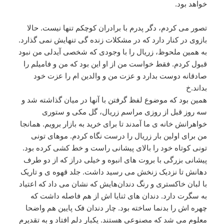
خواهد بود.
تصور می کردم، دگر پدرم با برادران کوچکم تنها نیست. حالا
بازوی در کنار دارد که در مشکلات زنده گی تنهایش نمی گذارد.
به همین ملحوظ، زریال را با وجودی که شخصی آیدلی من نبود
قبول کردم. فقط خواست من از او این بود که من و فامیلم را
صادقانه دوست بدارد و عزت من و والدین ام را عزت خود
بداند.خ
همین بود که موضوع لفظ گرفتن با آنها در میان گذاشته شد و
سه روز قبل از روزی مراسم زریال، گل مکی و ستوری
خواهرانش خانه ی ما آمدند تا برای خرید به بازار برویم. همانجا
من برای اولین بار زریال را درست نگاه کردم. موهای تونی
تونی کوتاه خود را بالای پیشانی راست و خط کشی کرده بود.
پیشانی بزرگی با بروت های انبوه و خیلی دراز که از دو طرف
دهانش تا نزدیک زنخش می رسید داشت. جلد قهوه ی و تاریک
با لبان خاکستری و رنگ دندان‌هایش که نشان می داد که اعتیاد
به سگرت دارد. دندان های ثنایا اش از هم فاصله داشت که
چهره اش را بدنما ساخته بود. چار دندان فک پایین هم واضحا
معلوم می شد که مصنوعی هستند. یکبار دلم افتاد و به تقدیرم