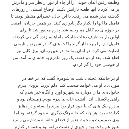
وظیفه رفتن آبدان حویلی را از چاه از دور از نظر پدر و مادرش
پر می کرد تا آنها طعنه بارانش نکنند .اوضاع امنیتی از روزهای
گذشته بدتر شده می رفت. با این حال، خسرانم منتظر بودند تا
فامیل ما آنها را یکبار دگر پایوازی کنند. در همین جریان، امنیت
در حوزه ی ده کابل هم وخیم شد. پدرم مجبور شد تا برای
اولین بار به طرف دهات جاییکه ماماهایم زنده گی می کردند،
فامیل اش را ببرد تا از گزند راکت های که در شهرنو و تایمنی
اصابت می کرد، در امان بمانند. در عین زمان، برق کابل نیز
قطع شد. بعد از دو هفته، یک روز مادرم به خانه ی ما آمد. من
از خوشی خود را گم کردم.
او در حالیکه عجله داشت به شوهرم گفت که در خفا در
موردی با او می خواهد صحبت کند. دلم لرزید. بزودی پدرم
خانواده ی ما را دوباره به شهرنو آورد و آنگاه خبر شدم که
راهی پاکستان اند. آنشب خانه ی پدرم بودم. زمستان بود و
مادرم بیک های که با خود قرار بود ببرند را بسته و در دهلیز
گذاشته بود. هر چند که خانه رنگ دیگری به خود گرفته بود اما
بوی صمیمیت و محبت هنوز از فضای خانه به مشام می رسید.
هنوز هم وقت بود و چیزی از دست نرفته بود و همه در کنارم