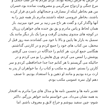
مرغ جنگی و ازدواج سرگرمی و مصروفیت نمانده بود.خسران
من هم بخاطر اینکه از مصارف و جنجالهای نامزدی فرار کرده
باشند، بخاطر عروسی عجله داشتند.مادرم باز همه چیز را به
آنها واگذار کرد و گفت هر تاج می زنید بر سر خود میزنید. باز
همان لحاظ و پاس مادرم و بق بق خنده های خواهران زریال
در کوچه های مندوی پیچیدن گرفت و مرا یک بار دیگر مانند یک
سمبل به بازار ها پایین و بالا با خود می کشاندند.سه روز قبل از
محفل، من کتاب های خود را جمع کردم و در کارتنی گذاشتم.
هنگامی جمع کردن، هر کتابم را جداگانه در دست می گرفتم.
پوشش را لمس می کردم. ورق هایش را بو می کردم و در
حالیکه می گریستم با هر کتابم جدا جدا خداحافظی کردم و سر
کارتن را بستم. عشق به مکتب و کتاب را، ما خواهران از پدر به
ارث برده بودیم و مانند او ذهین و با استعداد بودیم. تا صنف
دهم اول نمره عمومی مکتب بودم.
تقدیر نامه ها و تحسین نامه ها و مدال های مرا مادرم به افتخار
به همه نشان می‌داد. می خواستم مانند خواهر بزرگم، داکتر
شوم- چپن سفید بپوشم و جراح لایق و معروف باشم. اما