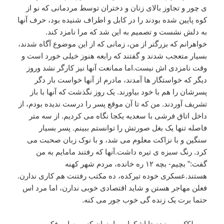
ی چور و تجاوز بالای زنان و دختران توسط مردمانی که نو از
کوه پایین شده بودند را در کابل و اطراف شنیده بود، حرف آنها
به دلش نشست و تصمیم به این شد که مرا نامزد کند.
خواهرانم که بزرگتر از من، زمانی که از این موضوع آگاه شدند،
بسیار متعجب شدند و گفتند که رابعه هنوز خیلی خورد است و
وقت نامزدی اش نیست.اما ممانعت آنها نیز کارگر نشد وروز
دیگر که خواستگار ها آمدند، مادرم از آنها خواست بار دگر
پسرشان را هم با خود بیاورند. یک روز نگذشت که آنها با باز
تشریف آوردند. من که تا آن موقع پسر را درست ندیده بودم، از
داخل اتاق فرشی با سعدیه یکجا نگاه می کردیم. از سه متر
فاصله تنها یک بغل صورتش را توانستم ببینم. پسر بسیار
سنگین و با نزاکت معلوم می شد، و با نوک زبان صحبت می
کرد. رنگ سبزه ی تیره داشت.آنها که رفتند مامایم به من
گفت:” بچیم- بچه ۱۲ ره خانده، مردم شهر کهنه
هستند.عسکری خوده تیرکده، ده مکتب رفتنت هم کاری ندارن.
فعلن مهاجر هستن و شاید اقتصادی خوبی ندارن، اما مرد اس
حتما برت یک زنده گی خوب جور می کنه.
من پلکک می زدم تا اشکهایم را پنهان کنم، به این فکر می