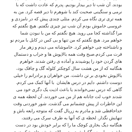
بودند. آن شب تا دیر بیدار بودیم. پدرم که عادت داشت که با
نرمی و سنگینی صحبت کند با شوهرم تا دیر قصه کرد. من به
همه تری تری نگاه می کردم. مثلی چندی پیش که در نامزدی و
عروسی خاموش بودم آن شب نیز چیزی نگفتم. هیچ نگفتم که
مرا گذاشته کجا می روید. هیچ نگفتم که من با نبودن شما
خواهم مرد. هیچ نگفتم که من تنها و بی کس در کابل با مردم نو
و ناشناخته چی خواهم کرد. خاموشانه می دیدم و زهر مار
قرت می کردم.صبح وقت همه بالاپوش ها و جراب و دستمال
های گردن خود را پوشیدند و آماده ی رفتن شدند. خواهرم
هنگامه که از من هشت سال کوچکتر کلوله گک و چاقک بود،
بالاپوش نخودی بر تن داشت. من خواهران و برادرانم را خیلی
دوست داشتم. دایم در درس هایشان با آنها کمک می کردم.
گاهی که درس نمی‌خواندند یا باعث اذیت یک دگری خود می
شدند خوب لت جانانه هم از من می خوردند. آن لحظه همه ی
این خاطرات از پیش چشمانم می گذشت. شور خوردنی وقت
خداحافظی شد و مادرم به زریال گفت که متوجه رابعه باش و
تنهایش نگذار. لحظه ی که آنها به طرف سرک می رفتند،
هنگامه دیگ بخاری کوچک ما را که برابر خودش بود در دست
داشت و با موزه گکهایش تپ تپ بالای شیشه های شکسته ی