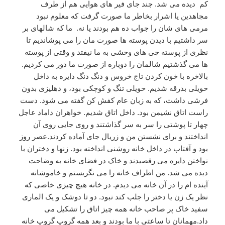
کم دیده می شد. چند جای فیر های هوایی هم از طرف
مجاهدین یا اشرار بخاطر ما صورت گرفت که معلوم نبود
مرمی های شان را جواب ده هم بودند یا نه. ما که شالهای بر
سر داشتیم با دیدن پوسته ها صورت مان را می پوشاندیم تا
نظری از پوسته چی های وحشی به ما نیفتد و وقتی از پوسته
ها می گذشتیم شالمان را دوباره از صورت ما دور می کردیم.
بالاخره با خون کردن تاج خروس و دنگ دنگ دایره به داخل
حویلی بدرقه شدیم. حویلی تنگ و کوچکی بود، و دهلیزی بدون
فرشی داشت، که به زبان عام کفش کن گفته می شود. دست
راست اتاق نشیمن بود. داخل اتاق شدیم. خواهران داماد عاجل
چهار تا پوشتی را سر به سر گذاشتند و روی جایی روی آن
انداختند و برای نشستن من و زریال جای آماده کردند.عصر روز
بود و آفتاب در داخل خانه روشنی انداخته بود. زنها و دختران با
نواختن دایره می رقصیدند و خاک در فضای خانه به وضاحت
دیده می شد. من اطراف خانه را می نگریستم و خاموشانه
آینده ام را در آن خانه می دیدم. در خانه هیچ چیزی خاصی که
نظر یک زن یا دختر را جلب کند نبود. دو تا دوشک و یک الماری
سفید خاک پر صاحب خانه همه چیز اتاق را تشکیل می
داد.مهمانان تا ساعتی با ما بودند و بعد همه گروپ گروپ خانه