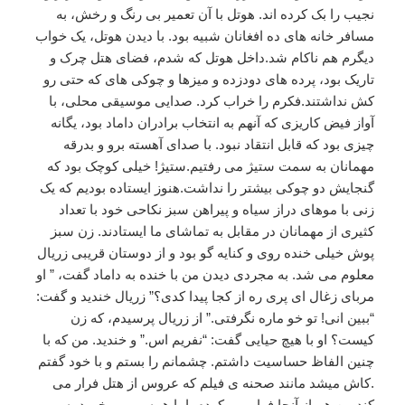
نجیب را بک کرده اند. هوتل با آن تعمیر بی رنگ و رخش، به
مسافر خانه های ده افغانان شبیه بود. با دیدن هوتل، یک خواب
دیگرم هم ناکام شد.داخل هوتل که شدم، فضای هتل چرک و
تاریک بود، پرده های دودزده و میزها و چوکی های که حتی رو
کش نداشتند.فکرم را خراب کرد. صدایی موسیقی محلی، با
آواز فیض کاریزی که آنهم به انتخاب برادران داماد بود، یگانه
چیزی بود که قابل انتقاد نبود. با صدای آهسته برو و بدرقه
مهمانان به سمت ستیژ می رفتیم.ستیژ! خیلی کوچک بود که
گنجایش دو چوکی بیشتر را نداشت.هنوز ایستاده بودیم که یک
زنی با موهای دراز سیاه و پیراهن سبز نکاحی خود با تعداد
کثیری از مهمانان در مقابل به تماشای ما ایستادند. زن سبز
پوش خیلی خنده روی و کنایه گو بود و از دوستان قریبی زریال
معلوم می شد. به مجردی دیدن من با خنده به داماد گفت، ” او
مربای زغال ای پری ره از کجا پیدا کدی؟” زریال خندید و گفت:
“ببین انی! تو خو ماره نگرفتی.” از زریال پرسیدم، که زن
کیست؟ او با هیچ حیایی گفت: “نفریم اس.” و خندید. من که با
چنین الفاظ حساسیت داشتم. چشمانم را بستم و با خود گفتم
.کاش میشد مانند صحنه ی فیلم که عروس از هتل فرار می
کند من هم از آنجا فرار می کردم. اما همه بر می خورد به