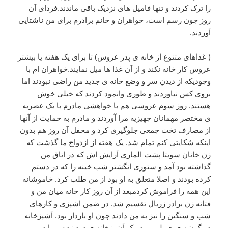
را ترک کردند و تنها فامیل های نزدیک باقی ماندند‌.فردای آن
روز چون رسم است، خواهران و خانم برادرم برای من ناشتایی
آوردند.
( غذاهای متنوع از خانه ی پدر عروس) تا برای یک هفته یا بیشتر
عروس کار خانه نکند و از آن غذا ها میل نمایند.خواهران ام با
وجودیکه از دیدن سر و وضع خانه ی جدید من راضی نبودند اما
بروی کس نیاوردند و طوری وانمود کردند که خیلی خوش
هستند. روز سوم عروسی هم با خواهشی مادرم با یک عصریه
ی مختصر مهمانان جهیزیه مرا آوردند و مادرم به حمایت از آنها
از مصارف تخت جمعی جلوگیری کرد و محفل آن روز هم بدون
اینکه شکایتی کنم تمام شد. یک هفته از ازدواج ما گذشت که
زن خانان سویتا پشت الماری آرایش اش که در اتاق من
گذاشته بود آمد و ستوری انگشتر شب خینه را که در دستم
کرده بودند و اصلا متعلق به او بود از من طلب کرد. خاموشانه
این همه را فراموش کردمبعد از آن روز کار خانه میان من و
فتانه زن برادر زریال تقسیم شد. در ضمن اشپزی و کارهای
شب و سنگین را نیز به من دادند چون او باردار بود. آشپزخانه
در گوشه ی حویلی بود. یک آشپزخانه ی دود زده و ما در