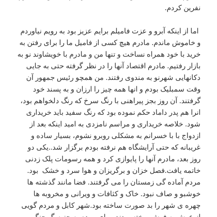
نفرین کردم.
اما از اینکه آبرو و عزت فامیلم برایم عزیز بود به رویم نیاوردم
و خاموش ماندم. مادرم هیچ کسی از فامیل ما را برای رفتن به
خرید با خود همراه نساخت و تنها من و مادرم با خویشاوند نو به
بازار رفتیم. مادرم اقتصاد آنها را در نظر گرفته حتی به جایی
دکانهایی شهرنو به مندوی رفتند. من همچو رئیس جمهور آن
وقت سمبلیک بودم و انها همه چیز را ارزان و به پسند خود
گرفتند. آن روز بجز پیراهنی با رنگ سرخ که رنگ دلخواهم بود،
انرا هم پدر داماد حکم نموده بود که رنگ سفید باید خریداری
شود. خلاصه خریداری و مراسم نامزدی به امید اینکه بعد از
ازدواج با با خسرانم به مشکلی روبرو نشوم، بسیار ساده و
غریبانه که حتی آرایشگاه هم نرفته بودم برگزار شد.‌.یکی دو
روز بعد، مادرم آنها را پایوازی کرد و همه رسومات پلک زدنی
خاتمه یافت.فصل خزان و برگریزان و هوا سرد و خشک بود.
مردم آماده گی زمستان را می گرفتند. فضا مانند گذشته ها
خوشبو و صاف نبود‌. خاک و کثافات و ویرانی و مخروبه ها
چهره ی شهر را بد صورت ساخته بود.شهر کابل و مردم گویی
از عرش به فرش ریخته بودند. برای مردم به جز سگ جنگی و