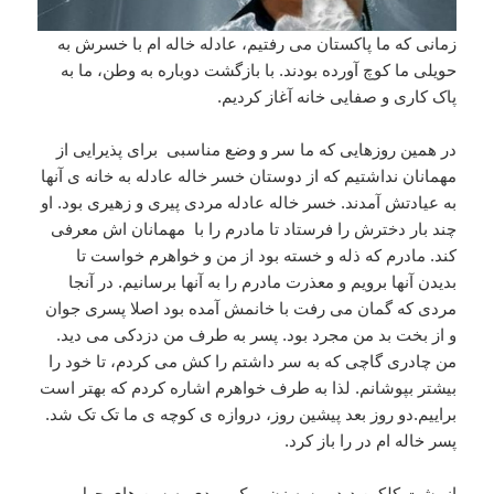
زمانی که ما پاکستان می رفتیم، عادله خاله ام با خسرش به
حویلی ما کوچ آورده بودند. با بازگشت دوباره به وطن، ما به
پاک کاری و صفایی خانه آغاز کردیم.
در همین روزهایی که ما سر و وضع مناسبی برای پذیرایی از
مهمانان نداشتیم که از دوستان خسر خاله عادله به خانه ی آنها
به عیادتش آمدند. خسر خاله عادله مردی پیری و زهیری بود. او
چند بار دخترش را فرستاد تا مادرم را با مهمانان اش معرفی
کند. مادرم که ذله و خسته بود از من و خواهرم خواست تا
بدیدن آنها برویم و معذرت مادرم را به آنها برسانیم. در آنجا
مردی که گمان می رفت با خانمش آمده بود اصلا پسری جوان
و از بخت بد من مجرد بود. پسر به طرف من دزدکی می دید.
من چادری گاچی که به سر داشتم را کش می کردم، تا خود را
بیشتر بپوشانم. لذا به طرف خواهرم اشاره کردم که بهتر است
براییم.دو روز بعد پیشین روز، دروازه ی کوچه ی ما تک تک شد.
پسر خاله ام در را باز کرد.
از پشت کلکین دیدیم سه زن و یک مردی به سن های چهل و