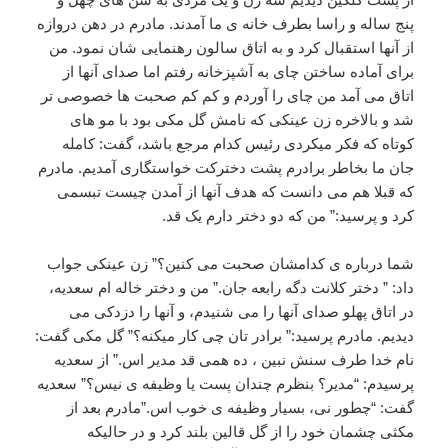
پنج ساله و راسا بطرف خانه ی ما آمدند. مادرم در دهن دروازه
از آنها استقبال کرد و به اتاق سالون رهنمایی شان نمود. من
برای آماده ساختن چای به آشپزخانه رفتم اما صدای آنها از
اتاق می آمد من چای را آوردم و کم کم صحبت ها خصوصی تر
شد و بالاخره زن عینکی که نامش گل مکی بود با مو های
کوتاه که فکر میکردی رئیس کدام مرجع باشد، گفت: کامله
جان ما بخاطر برادرم پشت دخترکت خواستگاری آمدیم. مادرم
که قبلا هم می دانست که هدف آنها از آمدن چیست تبسمی
کرد و پرسید:” من که دو دختر دارم یک قد.
شما درباره ی کدامشان صحبت می کنین؟” زن عینکی جواب
داد: ” دختر کلانت دگه رابعه جان.” من و دختر خاله ام سعدیه،
در اتاق پهلو صدای آنها را می شنیدم، و آنها را دزدکی می
دیدیم. مادرم پرسید:” برادر تان چی کار میکنه؟” گل مکی گفت:
نام خدا طرف سنش نبین ، ده همی قد مدیر اس.” از سعدیه
پرسیدم: “مدیر؟ بنظرم چندان پست یا وظیفه ی نیس؟” سعدیه
گفت: “چطور نی، بسیار وظیفه ی خوب اس.”مادرم بعد از
مکثی چشمان خود را از گل قالین بلند کرد و در حالیکه