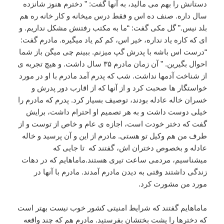
دستانش را بهم می مالید، به آنها گفت: ” دخترم هنوز شانزده
سال داره. صنف ده اس و فقط درس میخانه و کار خانه ره هم
بلد نیس.” گل مکی گفت: “ما به مکتب رفتنش مشکل نداریم. و
ای که کاره یاد نداره، خیر اس، کم کم یاد میگیره. مادرم گفت:
“درست اس باشه با پدرش گپ میزنم. ببینم چی میگن باز شما
احوال بگیرین. ” آن زمان مادرم ۳۵ سال داشت. و هیچ تجربه ی
از شناخت آدمها نداشت. شب که پدرم آمد مادرم با او در مورد
خواستگار ها صحبت کرد و از آنها که از اقارب دور پدرش و
خسران خاله عادله بودند، توصیف بسیار کرد. پدرم که مادرم را
خیلی دوست داشت و به هر تصمیم او احترام داشت، برایش
گفت که دختر خودت است، اجازه ی عام و خاص از توست و از
طرف من هم وکیل تو هستی. مادرم از این و آن پرسید و خاله
عادله و بخصوص دختران اش، گفتند که تا جایی که
میشناسیم، مردمی ساعت تیری هستند.ماماهایم که در دهات
زندگی داشتند وقتی به دیدن مادرم آمدند. مادرم با آنها در
مورد من مشورت کرد.
ماماهایم گفتند که شرایط امنیتی کشور خوب نیست بهتر است
که دخترها را پشت بختشان بفرستید. مادرم هم که چند واقعه