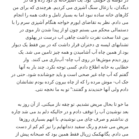
دیگدان، با زغال سنگ آشپزی می کردیم. هرچندی که برای من
کارهای خانه ساده نبود اما به بسیار تامل و دقت همه را انجام
می دادم. نظر به تقاضای ایورم خواجه هنگام آشپزی سرم را با
دستمالی محکم می بستم چون او از پیدا شدن تار موی در
بین غذا سخت نفرت داشت چاهی اب درست در پهلوی
تشنابهای لیسه ی دختران قرار داشت که در بین فقط یک دیوار
بود.از همین چاه آب آشامیدن و همه چیز تامین می شد. یک
روز دیدم موش‌ها در روی آب چاه- آب‌بازی می کنند. وار
خطایی به خانه اطلاع دادم. کسی توجه نکرد. چند بار به آنها
گفتم که آب چاه غیر صحی است و باید جوشانده شود. حتی در
جک اب- موش مرده را که از چاه بیرون کرده بودم نشانشان
دادم ولی آنها خندیدند و گفتند:” تو به ما نخچه نتی.
ما خو تا بحال مریض نشدیم. تو چقه ناز میکنی. از آن روز به
بعد نوشیدن آب را توقف دادم و در حالیکه دلم بد می شد چاره
ی نداشتم و صرف چای می نوشیدم. با انهم بسیاری روزها
مریض می شدم و رنگ سفید دندانهایم را نیز کم کم از دست
می دادم. یگانهکمک زریال فقط همین بود که صبحانه پیش از