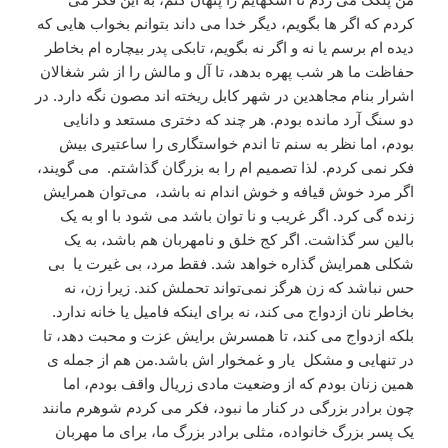
کردم که اگر ها بگویم، دیگر خدا می داند بتوانم بخواب هایی که
دیده ام برسم یا نه و اگر نه بگویم، تابکی پدر بیچاره ام بخاطر
حفاظت ما هر شب پهره بدهد، تا آل و مالش را از شر شغالان
اشرار بنام مجاهدین در شهر کابل ریخته اند مصون نگه دارد. در
دو سنگ آرد مانده بودم. هر چند که دختری مستعد و دانایی
بودم، اما نظر به سنم تا اندم خواستگاری را ساعتیری بیش
فکر نمی کردم. لذا تصمیم ام را به بزرگان گذاشتم. می گويند،
اگر مرد خوش قیافه و خوش اندام نه باشد، می‌توان همرایش
زنده گی کرد. اگر غریب و نا توان باشد می‌ شود با او به یک
بالین سر گذاشت. اگر کج خلق و نامهربان هم باشد، به یک
شکلی همرایش گذاره خواهد شد. فقط مرد، بی غیرت یا بی
حس نباشد که زن هرگز نمی‌تواند تحملش کند. زیرا زن، نه
بخاطر نان ازدواج می کند، نه برای اینکه فامیل یا خانه ندارد.
بلکه ازدواج می کند، تا همسرش برایش عزت و محبت دهد، تا
در تنهایی و مشکل یار و غمخوار اش باشد.من هم از جمله ی
همین زنان بودم که از وضعیت مادی زریال واقف بودم، اما
چون برادر بزرگی در کنار ما نبود، فکر می کردم شوهرم مانند
یک پسر بزرگ خانواده، مثلی برادر بزرگ ما، برای ما مهربان